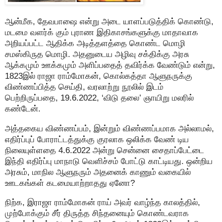
ஆன்மீக, தேவபாஷை என்று அடை யாளப்படுத்திக் கொண்டு,
மடமை வளர்க் கும் புராண இதிகாசங்களுக்கு மாதாவாக
அறியப்பட்ட ஆதிக்க அடித்தளத்தை கொண்ட மொழி
சமஸ்கிருத மொழி. அதனுடைய அழிவு சக்திக்கு அரசு
ஆக்கமும் ஊக்கமும் அளிப்பதைத் தவிர்க்க வேண்டும் என்று,
1823இல் ராஜா ராம்மோகன், கொல்கத்தா ஆளுநருக்கு
விண்ணப்பித்த செய்தி, வரலாற்று நூலில் இடம்
பெற்றிருப்பதை, 19.6.2022, ‘விடு தலை’ ஞாயிறு மலரில்
கண்டேன்.
அத்தகைய விண்ணப்பம், இன்றும் விண்ணப்பமாக அல்லாமல்,
எதிர்ப்புப் போராட்டத்துக்கு குரலாக ஒலிக்க வேண் டிய
நிலையுள்ளதை 4.6.2022 அன்று சென்னை சைதாப்பேட்டை
இந்தி எதிர்ப்பு மாநாடு வெளிச்சம் போட்டு காட்டியது. ஒன்றிய
அரசும், மாநில ஆளுநரும் அதனைக் காணும் வகையில்
ஊடகங்கள் கடமையாற்றாதது ஏனோ?
நிற்க, இராஜா ராம்மோகன் ராய் அவர் வாழ்ந்த காலத்தில்,
முற்போக்கும் சீர் திருத்த சிந்தனையும் கொண்டவராக