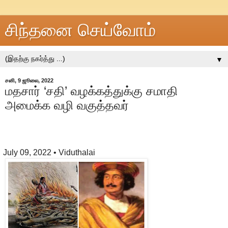
சிந்தனை செய்வோம்
▼
சனி, 9 ஜூலை, 2022
மதசார் ‘சதி’ வழக்கத்துக்கு சமாதி
அமைக்க வழி வகுத்தவர்
July 09, 2022
• Viduthalai