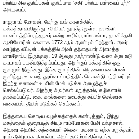
பற்றிய சில குறிப்புகள் குறிப்பாக ‘சதி’ பற்றிய பார்வைப் பற்றி
அறியலாம்.
ராஜாராம் மோகன், மேற்கு வங் காளத்தில்,
கல்கத்தாவிலிருந்து 70 கி.மீ. தூரத்திலுள்ள ஹுக்ளி
மாவட்டத்தில் ரத்தநகர் என்ற ஊரில், ராம்கண்டா, தானிதேவி
ஆகியோரின் மகனாக 1772 ஆம் ஆண்டில் பிறந்தார். அவர்
வாழ்ந்த வீட்டின் பக்கத்தில் அவர் தந்தையார் அமைத்த
மாந்தோப்பு இருந்தது. 19 ஆவது நூற்றாண்டு வரை அது சுடு
காடாகப் பயன்படுத்தப்பட்டது. அதற்குப் பக்கத்தில் ஒரு
குளமும் இருந்தது. இந்த குளத்தின், விதவையான பெண்
குளித்து, உடலைத் தூய்மைப்படுத்திக் கொண்டு பற்றி எரியும்
இறந்த கணவன் உடலின் மேல் படுக்க அழைத்துச்
செல்லப்படுவர். அதற்கு அவர்கள் மறுத்தால், கழிகளால்
தாக்கப்பட்டு, கை, கால்களை உடைத்து தப்பிச் செல்லாத
வகையில், தீயில் படுக்கச் செய்தனர்.
இத்தகைய கொடிய வழக்கத்தைக் கண்டித்தும், இந்து
மதத்தைக் குறைபடித் தியும் ராம்மோகன் பேசி வந்ததால்,
அவரை அவரின் தந்தையார் அவரை மகனாக ஏற்க மறுத்தார்.
ராய் தீவிரமாக செயல்பட அவர் குடும்பத்தில் நடந்த