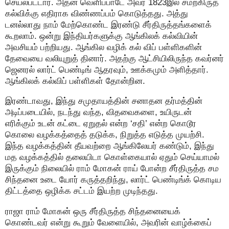
செயல்பட்டார். அதன் வெளிப்பாடே அவர் 1823இல் சமற்கிருத
கல்விக்கு எதிராக விண்ணப்பம் கொடுத்தது. அத்து
டனல்லாது நாம் மேற்கொண்ட இரண்டு சீர்திருத்தங்களைக்
கூறலாம். ஒன்று இந்தியர்களுக்கு ஆங்கிலக் கல்வியின்
அவசியம் பற்றியது. ஆங்கில வழிக் கல் விப் பள்ளிகளின்
தேவையை வலியுறுத் தினார். அதற்கு ஆட்சியிலிருந்த கவர்னர்
ஜெனரல் லார்ட் பெண்டிங் ஆதரவும், ஊக்கமும் அளித்தார்.
ஆங்கிலக் கல்விப் பள்ளிகள் தோன்றின.
இரண்டாவது, இந்து சமுதாயத்தின் சனாதன தர்மத்தின்
அடிப்படையில், நடந்து வந்த, விதவைகளை, உயிருடன்
எரிக்கும் உடன் கட்டை ஏறுதல் என்ற ‘சதி’ என்ற கொடூர
கொலை வழக்கத்தைத் தடுக்க, நிறுத்த எடுத்த முயற்சி.
இந்த வழக்கத்தின் தீயவற்றை ஆங்கிலேயர் கண்டும், இந்து
மத வழக்கத்தில் தலையிடா கொள்கையால் ஏதும் செய்யாமல்
இருக்கும் நிலையில் ராம் மோகன் ராய் போன்ற சீர்திருத்த சம
சிந்தனை உடை யோர் கருத்தறிந்து, லார்ட் பெண்டிங்க் கொடிய
திட்டத்தை ஒழிக்க சட்டம் இயற்ற முடிந்தது.
ராஜா ராம் மோகன் ஒரு சீர்திருத்த சிந்தனையைக்
கொண்டவர் என்று கூறும் வேளையில், அவரின் வாழ்க்கைப்