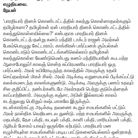
எழுதியவை.
நேயன்
‘பாரதியார் தினக் கொண்டாட்டத்தில் கலந்து கொள்ளாதவர்களும்
தமிழர்களா? தமிழர்கள் ஏன் பாரதியார் தினக் கொண்டாட்டத்தில்
கலந்துகொள்ளவில்லை?’ என்பதாக பாரதியார் தினக்
கொண்டாட்டத்-தன்று கனம் மந்திரி டாக்டர் ராஜன் அவர்கள்
பேசும்பொழுது கேட்டாராம். காங்கிரஸ் பார்ப்பனக் கும்பல்கள்
கொண்டாடும் கொண்டாட்டங்களிலெல்லாம் தமிழர்கள்
கலந்துகொள்ள வேண்டுமென்பது கனம் மந்திரியாரின் கபடமற்ற
ஆசைபோலும்! காலஞ் சென்ற சுப்பிரமணிய பாரதியார் ஒரு
பார்ப்பனர். அவர் உயிரோடிருந்த காலத்தில் அவருக்கு உதவி
செய்தவர்கள் மிகச் சிலர். அவர் அடிக்கடி வறுமையால் பீடிக்கப்பட்டு
கலக்கமடைந்த காலங்களுண்டு. அடிக்கடி அவருக்கு பணம் உதவும்
சில குறிப்பிட்ட நண்பர்களிடமே அவர்உதவி பெற்று குடும்பத்தைக்
காப்பாற்றினார். அவருக்கு கஞ்சா, அபின் இல்லாமல் காலம்
கடத்துவது பெரிதும் கஷ்டமாகவே இருக்கும்.
கடன்காரர்கட்கு அடிக்கடி தவணை கூறும் சமயங்களில் மட்டும்
அவர் நாஸ்திக வெறியடைவ துண்டு. மற்ற சமயங்களில் அவருக்கு
மதபக்தி, தேச பக்தி, கடவுள் பக்தி, காளி பக்தி, மாரியம்மன் பக்தி,
ஆரியர் மோகம் யாவும் ஒருங்கே ஏற்படும். பாரதியார் மன
எழுச்சியுள்ள சமயங்களில் பாடிய பாட்டுகளையெல்லாம் ஒன்றாகத்