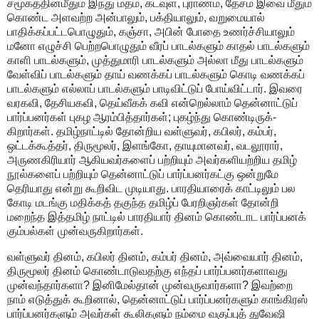
சமூகத்தின்மீதும் இந்து மதம், கடவுள், புராணம், தேசம் இவை மீதும்
கொண்ட அளவற்ற அன்பாலும், பக்தியாலும், வறுமையால்
பாதிக்கப்பட்டபொழுதும், கஞ்சா, அபின் போதை உணர்ச்சியாலும்
மனோ எழுச்சி பெற்றபொழுதும் வீரப் பாடல்களும் காதல் பாடல்களும்
காளி பாடல்களும், முத்துமாரி பாடல்களும் அல்லா மீது பாடல்களும்
வேள்விப் பாடல்களும் தாய் வணக்கப் பாடல்களும் கொடி வணக்கப்
பாடல்களும் எல்லாப் பாடல்களும் பாடிவிட்டுப் போய்விட்டார். இவரை
வரகவி, தேசியகவி, தெய்வீகக் கவி என்றெல்லாம் தென்னாட்டுப்
பார்ப்பனர்கள் புகழ ஆரம்பித்தார்கள்; புகழ்ந்து கொண்டிருக்-
கிறார்கள். தமிழ்நாட்டில் தோன்றிய வள்ளுவர், கபிலர், கம்பர்,
ஒட்டக்கூத்தர், திருமூலர், இளங்கோ, தாயுமானவர், வடலூரார்,
அருணகிரியார் ஆகியவர்களைப் பற்றியும் அவர்களியற்றிய தமிழ்
நூல்களைப் பற்றியும் தென்னாட்டுப் பார்ப்பனர்கட்கு ஒன்றுமே
தெரியாது என்று கூறிவிட முடியாது. பாரதியாரைக் காட்டிலும் பல
கோடி மடங்கு மதிக்கத் தகுந்த தமிழ்ப் பேரறிஞர்கள் தோன்றி
மறைந்த இத்தமிழ் நாட்டில் பாரதியார் தினம் கொண்டாட பார்ப்பனக்
கும்பல்கள் முன்வருகிறார்கள்.
வள்ளுவர் தினம், கபிலர் தினம், கம்பர் தினம், அவ்வையார் தினம்,
திருமூலர் தினம் கொண்டாடுவதற்கு எந்தப் பார்ப்பனர்களாவது
முன்வந்தார்களா? இனிமேல்தான் முன்வருவார்களா? இவற்றை
நாம் எடுத்துக் கூறினால், தென்னாட்டுப் பார்ப்பனர்களும் காங்கிரஸ்
பார்ப்பனர்களும் அவர்கள் கூலிகளும் நம்மை வகுப்புத் துவேஷி