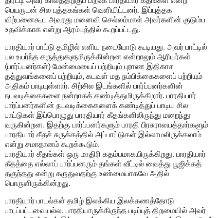
திரட்டி அவர் காலத்திற்குப் பிறகே பாரதியார் கீதங்கள் என்ற
பெயருடன் சில புத்தகங்கள் வெளியிட்டனர். இப்புத்தக
விற்பனைகூட அவரது மனைவி செல்லம்மாள் அவர்களின் குடும்ப
உதவிக்காக என்று ஆரம்பத்தில் கூறப்பட்டது.
பாரதியார் பாட்டு தமிழில் எளிய நடையோடு கூடியது. அவர் பாட்டில்
பல உயர்ந்த கருத்துகளுமிருக்கின்றன என்றாலும் ஆரியர்கள்
(பார்ப்பனர்கள்) மேன்மையைப் பற்றியும் புராண இதிகாச
தத்துவங்களைப் பற்றியும், கடவுள் மத நம்பிக்கைகளைப் பற்றியும்
அதிகம் பாடியுள்ளார். சிற்சில இடங்களில் பார்ப்பனர்களின்
நடவடிக்கைகளை நன்றாகக் கண்டித்துமிருக்கிறார். பாரதியார்
பார்ப்பனர்களின் நடவடிக்கைகளைக் கண்டித்துப் பாடிய சில
பாட்டுகள் இப்பொழுது பாரதியார் கீதங்களிலிருந்து மறைந்து
வருகின்றன. இதற்கு பார்ப்பனர்களும் பாரதி பிரசுராலயத்தார்களும்
பாரதியார் கீதச் சுருக்கத்தில் அப்பாட்டுகள் இல்லாமலிருக்கலாம்
என்று சமாதானம் கூறக்கூடும்.
பாரதியார் கீதங்கள் ஒரு மாதிரி கதம்பமாகயிருக்கிறது. பாரதியார்
கீதத்தை எல்லாப் பார்ப்பனரும் தங்கள் வீட்டில் வைத்து பூஜிக்கத்
தகுந்தது என்று கருதுவதற்கு உண்மையாகவே அதில்
பொருளிருக்கின்றது.
பாரதியார் பாடல்கள் தமிழ் இலக்கிய இலக்கணத்தோடு
பாடப்பட்டவையல்ல. பாரதியாருக்கிருந்த படிப்புத் திறமையில் அவர்