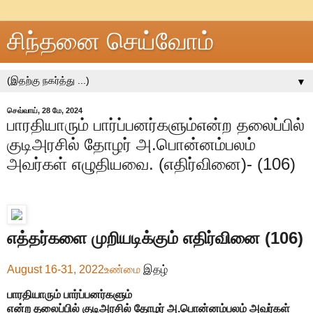
சிந்தனை செய்வோம்
▼
செவ்வாய், 28 மே, 2024
பாரதியாரும் பார்ப்பனர்களும்என்ற தலைப்பில்
குடிஅரசில் தோழர் அ.பொன்னம்பலம்
அவர்கள் எழுதியவை. (எதிர்வினை)- (106)
எத்தர்களை முறியடிக்கும் எதிர்வினை (106)
August 16-31, 2022
உண்மை
இதழ்
பாரதியாரும் பார்ப்பனர்களும்
என்ற தலைப்பில் குடிஅரசில் தோழர் அ.பொன்னம்பலம் அவர்கள்