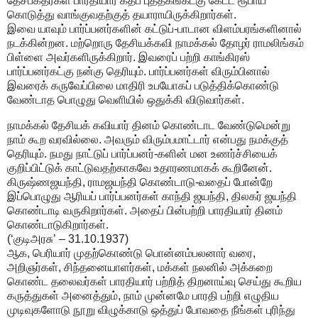
தேசபக்தர்கள் பாரதியார் கீதப் புத்தகங்கட்கு கேட்ட ரூபாய்
கொடுத்து வாங்குவதற்குத் தயாராயிருக்கிறார்கள்.
இவை யாவும் பார்ப்பனர்களின் கட்டுப்-பாடான விளம்பரங்களினால்
நடக்கின்றன. மற்றொரு தேசியக்கவி நாமக்கல் தோழர் ராமலிங்கம்
பிள்ளை அவர்களிருக்கிறார். இவரைப் பற்றி காங்கிரஸ்
பார்ப்பனர்கட்கு நன்கு தெரியும். பார்ப்பனர்கள் விரும்பினால்
இவரைக் கருவேப்பிலை மாதிரி உபயோகப் படுத்திக்கொண்டு
வேண்டாத பொழுது வெளியில் ஒதுக்கி விடுவார்கள்.
நாமக்கல் தேசியக் கவியார் தினம் கொண்டாட வேண்டுமென்று
நாம் கூற வரவில்லை. அவரும் விரும்பமாட்டார் என்பது நமக்குத்
தெரியும். நமது நாட்டுப் பார்ப்பனர்-களின் மன உணர்ச்சியைக்
குறிப்பிட்டுக் காட்டுவதற்காகவே உதாரணமாகக் கூறினேன்.
கிருஷ்ணஜயந்தி, ராமஜயந்தி கொண்டாடு-வதைப் போன்றே
இப்பொழுது ஆரியப் பார்ப்பனர்கள் காந்தி ஜயந்தி, திலகர் ஜயந்தி
கொண்டாடி வருகிறார்கள். அதைப் பின்பற்றி பாரதியார் தினம்
கொண்டாடுகிறார்கள்.
(‘குடிஅரசு’ – 31.10.1937)
ஆக, பெரியார் முதற்கொண்டு பொன்னம்பலனார் வரை,
அறிஞர்கள், சிந்தனையாளர்கள், மக்கள் நலனில் அக்கறை
கொண்ட தலைவர்கள் பாரதியார் பற்றித் திறனாய்வு செய்து கூறிய
கருத்துகள் அனைத்தும், நாம் முன்னமே பாரதி பற்றி எழுதிய
முடிவுகளோடு நூறு விழுக்காடு ஒத்துப் போவதை நீங்கள் புரிந்து