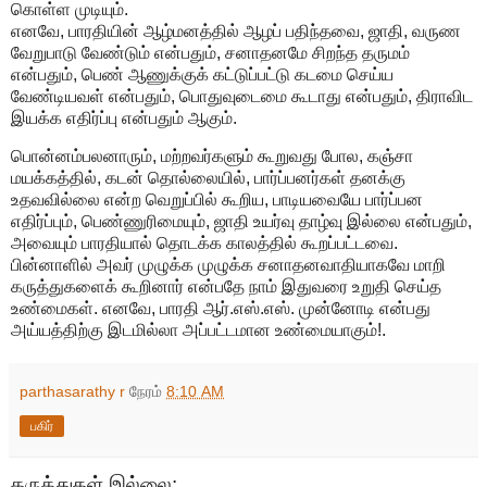
கொள்ள முடியும்.
எனவே, பாரதியின் ஆழ்மனத்தில் ஆழப் பதிந்தவை, ஜாதி, வருண
வேறுபாடு வேண்டும் என்பதும், சனாதனமே சிறந்த தருமம்
என்பதும், பெண் ஆணுக்குக் கட்டுப்பட்டு கடமை செய்ய
வேண்டியவள் என்பதும், பொதுவுடைமை கூடாது என்பதும், திராவிட
இயக்க எதிர்ப்பு என்பதும் ஆகும்.
பொன்னம்பலனாரும், மற்றவர்களும் கூறுவது போல, கஞ்சா
மயக்கத்தில், கடன் தொல்லையில், பார்ப்பனர்கள் தனக்கு
உதவவில்லை என்ற வெறுப்பில் கூறிய, பாடியவையே பார்ப்பன
எதிர்ப்பும், பெண்ணுரிமையும், ஜாதி உயர்வு தாழ்வு இல்லை என்பதும்,
அவையும் பாரதியால் தொடக்க காலத்தில் கூறப்பட்டவை.
பின்னாளில் அவர் முழுக்க முழுக்க சனாதனவாதியாகவே மாறி
கருத்துகளைக் கூறினார் என்பதே நாம் இதுவரை உறுதி செய்த
உண்மைகள். எனவே, பாரதி ஆர்.எஸ்.எஸ். முன்னோடி என்பது
அய்யத்திற்கு இடமில்லா அப்பட்டமான உண்மையாகும்!.
parthasarathy r
நேரம்
8:10 AM
பகிர்
கருத்துகள் இல்லை: