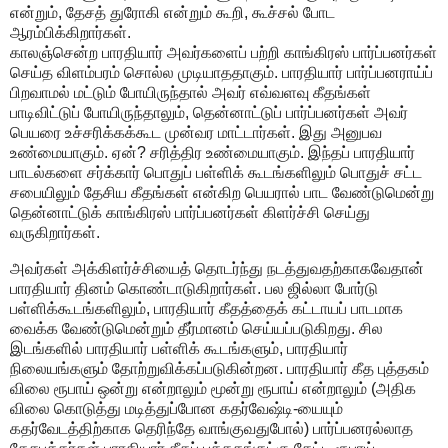
என்றும், தேசத் துரோகி என்றும் கூறி, கூச்சல் போட
ஆரம்பிக்கிறார்கள்.
காலஞ்சென்ற பாரதியார் அவர்களைப் பற்றி காங்கிரஸ் பார்ப்பனர்கள்
செய்த விளம்பரம் சொல்ல முடியாததாகும். பாரதியார் பார்ப்பனராய்ப்
பிறவாமல் மட்டும் போயிருந்தால் அவர் எவ்வளவு கீதங்கள்
பாடிவிட்டுப் போயிருந்தாலும், தென்னாட்டுப் பார்ப்பனர்கள் அவர்
பெயரை உச்சரிக்கக்கூட முன்வர மாட்டார்கள். இது அனுபவ
உண்மையாகும். ஏன்? சரித்திர உண்மையாகும். இந்தப் பாரதியார்
பாடல்களை சர்க்கார் பொதுப் பள்ளிக் கூடங்களிலும் பொதுச் சட்ட
சபையிலும் தேசிய கீதங்கள் என்கிற பெயரால் பாட வேண்டுமென்று
தென்னாட்டுக் காங்கிரஸ் பார்ப்பனர்கள் கிளர்ச்சி செய்து
வருகிறார்கள்.
அவர்கள் அக்கிளர்ச்சியைத் தொடர்ந்து நடத்துவதற்காகவேதான்
பாரதியார் தினம் கொண்டாடுகிறார்கள். பல ஜில்லா போர்டு
பள்ளிக்கூடங்களிலும், பாரதியார் கீதத்தைக் கட்டாயப் பாடமாக
வைக்க வேண்டுமென்றும் தீர்மானம் செய்யப்படுகிறது. சில
இடங்களில் பாரதியார் பள்ளிக் கூடங்களும், பாரதியார்
நிலையங்களும் தோற்றுவிக்கப்படுகின்றன. பாரதியார் கீத புத்தகம்
விலை ரூபாய் ஒன்று என்றாலும் மூன்று ரூபாய் என்றாலும் (அதிக
விலை கொடுத்து மடித்துப்போன கதர்வேஷ்டி-யையும்
கதர்வேடத்திற்காக தெரிந்தே வாங்குவதுபோல்) பார்ப்பனரல்லாத