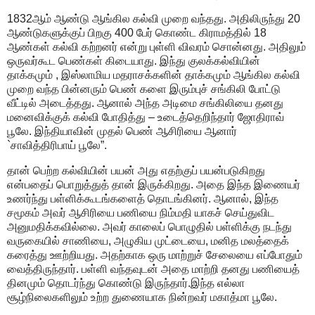
1832ஆம் ஆண்டு ஆங்கில கல்வி முறை வந்தது. அதிலிருந்து 20
ஆண்டுகளுக்குப் பிறகு 400 பேர் கொண்ட கிராமத்தில் 18
ஆண்கள் கல்வி கற்றனர் என்று புள்ளி விவரம் சொன்னது. அதிலும்
ஒருவர்கூட பெண்கள் கிடையாது. இந்து குலக்கல்வியின்
தாக்கமும் , இஸ்லாமிய மதராசக்களின் தாக்கமும் ஆங்கில கல்வி
முறை வந்த பின்னரும் பெண் களை இரும்புச் சங்கிலி போட்டு
வீட்டில் அடைத்தது. ஆனால் அந்த அடிமை சங்கிலியை தனது
மனைவிக்குக் கல்வி போதித்து – உடைத்தெறிந்தார் ஜோதிராவ்
பூலே. இந்தியாவின் முதல் பெண் ஆசிரியை ஆனார்
`சாவித்திரிபாய் பூலே”.
தான் பெற்ற கல்வியின் பயன் அது எதற்குப் பயன்படுகிறது
என்பதைப் பொறுத்துத் தான் இருக்கிறது. அதை இந்த இணையர்
உணர்ந்து பள்ளிக்கூடங்களைத் தொடங்கினர். ஆனால், இந்த
சமூகம் அவர் ஆசிரியை பணியை நிம்மதி யாகச் செய்துவிட
அனுமதிக்கவில்லை. அவர் காலைப் பொழுதில் பள்ளிக்கு நடந்து
வருகையில் சாணியை, அழுகிய முட்டையை, மனித மலத்தைக்
கரைத்து ஊற்றியது. அதற்காக ஒரு மாற்றுச் சேலையை எப்போதும்
வைத்திருந்தார். பள்ளி வந்தவுடன் அதை மாற்றி தனது பணியைத்
தினமும் தொடர்ந்து கொண்டு இருந்தார்.இந்த எல்லா
சூழ்நிலைகளிலும் உற்ற துணையாக நின்றவர் மகாத்மா பூலே.