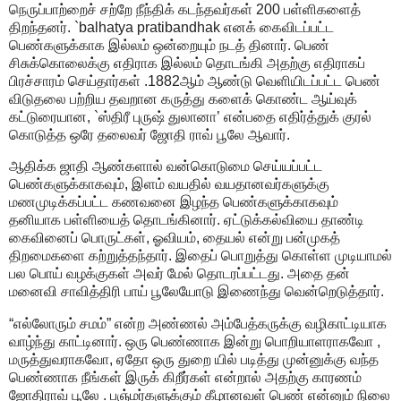
நெருப்பாற்றைச் சற்றே நீந்திக் கடந்தவர்கள் 200 பள்ளிகளைத்
திறந்தனர். `balhatya pratibandhak எனக் கைவிடப்பட்ட
பெண்களுக்காக இல்லம் ஒன்றையும் நடத் தினார். பெண்
சிசுக்கொலைக்கு எதிராக இல்லம் தொடங்கி அதற்கு எதிராகப்
பிரச்சாரம் செய்தார்கள் .1882ஆம் ஆண்டு வெளியிடப்பட்ட பெண்
விடுதலை பற்றிய தவறான கருத்து களைக் கொண்ட ஆய்வுக்
கட்டுரையான, `ஸ்திரீ புருஷ் துலானா’ என்பதை எதிர்த்துக் குரல்
கொடுத்த ஒரே தலைவர் ஜோதி ராவ் பூலே ஆவார்.
ஆதிக்க ஜாதி ஆண்களால் வன்கொடுமை செய்யப்பட்ட
பெண்களுக்காகவும், இளம் வயதில் வயதானவர்களுக்கு
மணமுடிக்கப்பட்ட கணவனை இழந்த பெண்களுக்காகவும்
தனியாக பள்ளியைத் தொடங்கினார். ஏட்டுக்கல்வியை தாண்டி
கைவினைப் பொருட்கள், ஓவியம், தையல் என்று பன்முகத்
திறமைகளை கற்றுத்தந்தார். இதைப் பொறுத்து கொள்ள முடியாமல்
பல பொய் வழக்குகள் அவர் மேல் தொடரப்பட்டது. அதை தன்
மனைவி சாவித்திரி பாய் பூலேயோடு இணைந்து வென்றெடுத்தார்.
“எல்லோரும் சமம்” என்ற அண்ணல் அம்பேத்கருக்கு வழிகாட்டியாக
வாழ்ந்து காட்டினார். ஒரு பெண்ணாக இன்று பொறியாளராகவோ ,
மருத்துவராகவோ, ஏதோ ஒரு துறை யில் படித்து முன்னுக்கு வந்த
பெண்ணாக நீங்கள் இருக் கிறீர்கள் என்றால் அதற்கு காரணம்
ஜோதிராவ் பூலே . பஞ்மர்களுக்கும் கீழானவள் பெண் என்னும் நிலை