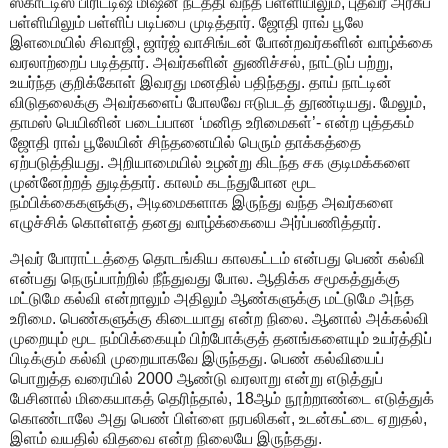
ஸ்காட்டிஸ் பிரிட்டிஷ் மிஷன் நடத்தி வந்த பள்ளியிலும், புத்வர் அரசுப்
பள்ளியிலும் பள்ளிப் படிப்பை முடித்தார். ஜோதி ராவ் பூலே
இளமையில் சிவாஜி, ஜார்ஜ் வாசிங்டன் போன்றவர்களின் வாழ்க்கை
வரலாற்றைப் படித்தார். அவர்களின் துணிச்சல், நாட்டுப் பற்று,
உயர்ந்த குறிக்கோள் இவரது மனதில் பதிந்தது. தாய் நாட்டின்
விடுதலைக்கு அவர்களைப் போலவே ஈடுபடத் தூண்டியது. மேலும்,
தாமஸ் பெயினின் படைப்பான ‘மனித உரிமைகள்’- என்ற புத்தகம்
ஜோதி ராவ் பூலேயின் சிந்தனையில் பெரும் தாக்கத்தை
ஏற்படுத்தியது. அறியாமையில் உழன்று கிடந்த சக குடிமக்களை
முன்னேற்றத் துடித்தார். காலம் கடந்துபோன மூட
நம்பிக்கைகளுக்கு, அடிமைகளாக இருந்து வந்த அவர்களை
எழுச்சிக் கொள்ளத் தனது வாழ்க்கையை அர்ப்பணித்தார்.
அவர் போராட்டத்தை தொடங்கிய காலகட்டம் என்பது பெண் கல்வி
என்பது நெருப்பாற்றில் நீந்துவது போல. ஆதிக்க சமூகத்துக்கு
மட்டுமே கல்வி என்றாலும் அதிலும் ஆண்களுக்கு மட்டுமே அந்த
உரிமை. பெண்களுக்கு கிடையாது என்ற நிலை. ஆனால் அக்கல்வி
முறையும் மூட நம்பிக்கையும் பிற்போக்குத் தனங்களையும் உயர்த்திப்
பிடிக்கும் கல்வி முறையாகவே இருந்தது. பெண் கல்வியைப்
பொறுத்த வரையில் 2000 ஆண்டு வரலாறு என்று எடுத்துப்
பேசினால் மிகையாகத் தெரிந்தால், 18ஆம் நூற்றாண்டை எடுத்துக்
கொண்டாலே அது பெண் பிள்ளை நரபலிகள், உடன்கட்டை ஏறுதல்,
இளம் வயதில் விதவை என்ற நிலையே இருந்தது.