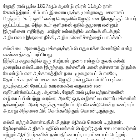
ஜோதி ராவ் பூலே 1827ஆம் ஆண்டு ஏப்ரல் 11ஆம் நாள்
கோவிந்த்ராவ், சிம்பாய் இணையருக்கு மூன்றாவது மகனாகப்
பிறந்தார். ‘சுடர் ஒளி’ என்ற பொருளில் ஜோதி என இவருக்குப் பெயர்
சூட்டப்பட்டது. அந்த சுடர் ஒளிதான் ஒடுக்குமுறை என்னும்
இருளினை எதிர்த்து, மாந்தர் உள்ளத்தில் மண்டிக் கிடக்கும்
அறியாமை இருளை நீக்கி, அறிவு வெளிச்சத்தைப் பாய்ச்சும்
கல்வியை அனைத்து மக்களுக்கும் பொதுவாக்க வேண்டும் என்ற
எண்ணத்தைப் பரப்பியது.
இந்திய சமூகத்தில் குரு சிஷ்யன் முறை என்னும் குலக் கல்வி
முறையே கல்வியாக இருந்தது. தச்சனின் மகன் தச்சனாக இருக்க
வேண்டும் என அக்காலத்தின் நடை முறையைப் போலவே,
தோட்டக்காரனின் மகனான ஜோதி ராவ் பூலே பள்ளிப் படிப்பை
முடித்தவுடன் தோட்டக் காரனாகவே வருவான் என
எதிர்பார்க்கப்பட்டது. ஆனால், ஜோதி ராவ் பூலே மற்றவர்களின்
வழியைப் பின்பற்றுபவரல்ல; அவரே ஒரு வழிகாட்டியானார்.மக்களின்
நல்வாழ்வும், அவர் களுக்கு ஊழியம் புரியவேண்டுமென்ற உணர்வும்
அவரது சிந்தனையில் கொந்தளித்துக் கொண்டிருந்தது.
கல்வி கற்றுக்கொள்வதில் மிகுந்த ஆர்வம் கொண் டிருந்தார்.
தேர்வுகளில் அதிகம் மதிப்பெண்கள் பெற்றார்; தன் சக மாணவர்கள்
மற்றும் ஆசிரியர்களின் நன்மதிப்பையும், பாராட்டையும் பெற்றார்.