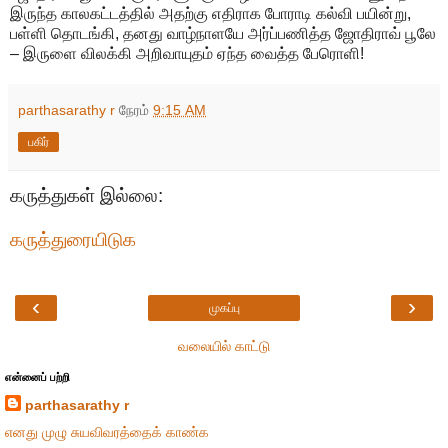
இருந்த காலகட்டத்தில் அதற்கு எதிராக போராடி கல்வி பயின்று,
பள்ளி தொடங்கி, தனது வாழ்நாளயே அர்ப்பணித்த ஜோதிராவ் பூலே
– இருளை விலக்கி அறிவாயுதம் ஏந்த வைத்த பேரொளி!
parthasarathy r
நேரம்
9:15 AM
பகிர்
கருத்துகள் இல்லை:
கருத்துரையிடுக
‹
›
முகப்பு
வலையில் காட்டு
என்னைப் பற்றி
parthasarathy r
எனது முழு சுயவிவரத்தைக் காண்க