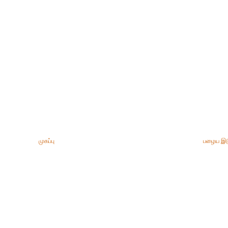
முகப்பு
பழைய இட