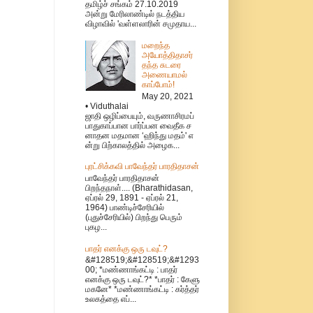
தமிழ்ச் சங்கம் 27.10.2019
அன்று மேரிலாண்டில் நடத்திய
விழாவில் 'வள்ளலாரின் சமுதாய...
மறைந்த
அயோத்திதாசர்
தந்த சுடரை
அணையாமல்
காப்போம்!
May 20, 2021
• Viduthalai
ஜாதி ஒழிப்பையும், வருணாசிரமப்
பாதுகாப்பான பார்ப்பன வைதீக ச
னாதன மதமான ‘ஹிந்து மதம்' எ
ன்று பிற்காலத்தில் அழைக...
புரட்சிக்கவி பாவேந்தர் பாரதிதாசன்
பாவேந்தர் பாரதிதாசன்
பிறந்தநாள்.... (Bharathidasan,
ஏப்ரல் 29, 1891 - ஏப்ரல் 21,
1964) பாண்டிச்சேரியில்
(புதுச்சேரியில்) பிறந்து பெரும்
புகழ...
பாதர் எனக்கு ஒரு டவுட்?
&#128519;&#128519;&#1293
00; *மண்ணாங்கட்டி : பாதர்
எனக்கு ஒரு டவுட்?* *பாதர் : கேளு
மகனே* *மண்ணாங்கட்டி : கர்த்தர்
உலகத்தை எப்...