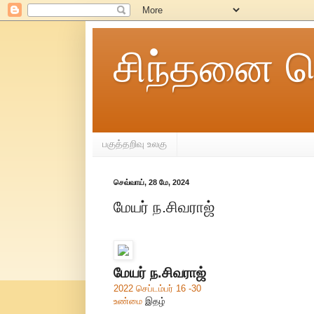
சிந்தனை ச
பகுத்தறிவு உலகு
செவ்வாய், 28 மே, 2024
மேயர் ந.சிவராஜ்
மேயர் ந.சிவராஜ்
2022
செப்டம்பர் 16 -30
உண்மை
இதழ்