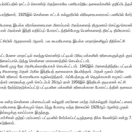
 உயர்விப்பதில் நாட்டம் கொண்டு அதற்காகவே பணியாற்றிய தலைவர்களில் குறிப்பிடத்தக
ற்றினார். 1925இல் சென்னை சட்டக் கல்லூரியில் விரிவுரையாளராகப் பணியில் சேர்ந
மரியாதை இயக்க வீராங்கனையான மீனாம்பாள் அவர்களைத் திருமணம் செய்து-கொண்ட
ாள் அவர்கள் இந்தி எதிர்ப்புப் போராட்டத்தின்போது பெண்களைத் திரட்டி தீவிரமாகப்
ட்சியின் ஆதரவாளர் ஆவார். பல சுயமரியாதை இயக்க மாநாடுகளிலும் நீதிக்கட்சி
மேசை மாநாட்டில் கலந்து-கொண்டு பட்டியல் பிரிவு மக்களின் உரிமைகளுக்குக் குரல
ிலைப்பாடெடுத்து சென்னை மாகாணத்தில் செயல்பட்டார்.
ுவிலகி முழு நேர அரசியல்வாதியாகச் செயல்பட்டார். 1942இல் அனைத்திந்திய பட்டியல
ோது சிவராஜை அதன் அகில இந்தியத் தலைவராக நியமித்தார். அதன் மூலம் அகில
ின் உரிமைப் போராளியாக உருவெடுத்தார். அம்பேத்கருடன் நெருக்கமாகி சமூகப் பணி
் மறைவுக்கு முன் செப்டம்பர் 26ஆம் நாள் 1956இல் இந்தியக் குடியரசுக் கட்சி
த் தேர்ந்தெடுக்கப்பட்டு பட்டியலின மக்களின் உரிமைக்கான போராட்டத்தின் தலை
ை என்ற சென்னை பச்சையப்பன் கல்லூரி மரபினை மாற்ற அக்கல்லூரி அறக்கட்டளையி
ம் சுயமரியாதை இயக்கமும் தொடர்ந்து போராடி வந்த நிலையில் 1928ஆம் ஆண்டு முதல்
வ்வழக்கு வாய்ப்பாக இருந்தது.
சிகள் குற்றப் பரம்பரைப் பட்டியலில் சேர்க்கப்பட்டிருந்ததை நீக்க வேண்டும் என்று 7
ற்றினார்.