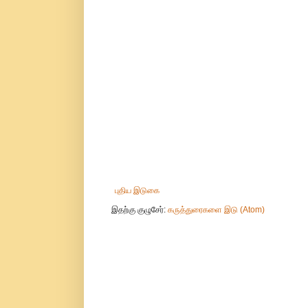
புதிய இடுகை
இதற்கு குழுசேர்:
கருத்துரைகளை இடு (Atom)