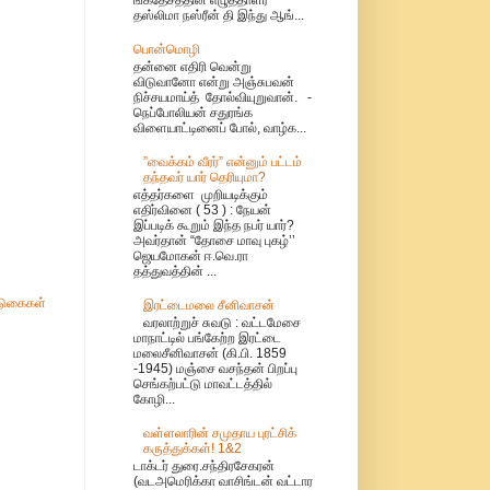
தஸ்லிமா நஸ்ரீன் தி இந்து ஆங்...
பொன்மொழி
தன்னை எதிரி வென்று
விடுவானோ என்று அஞ்சுபவன்
நிச்சயமாய்த் தோல்வியுறுவான். -
நெப்போலியன் சதுரங்க
விளையாட்டினைப் போல், வாழ்க...
”வைக்கம் வீரர்” என்னும் பட்டம்
தந்தவர் யார் தெரியுமா?
எத்தர்களை முறியடிக்கும்
எதிர்வினை ( 53 ) : நேயன்
இப்படிக் கூறும் இந்த நபர் யார்?
அவர்தான் “தோசை மாவு புகழ்’’
ஜெயமோகன் ஈ.வெ.ரா
தத்துவத்தின் ...
ுகைகள்
இரட்டைமலை சீனிவாசன்
வரலாற்றுச் சுவடு : வட்டமேசை
மாநாட்டில் பங்கேற்ற இரட்டை
மலைசீனிவாசன் (கி.பி. 1859
-1945) மஞ்சை வசந்தன் பிறப்பு
செங்கற்பட்டு மாவட்டத்தில்
கோழி...
வள்ளலாரின் சமுதாய புரட்சிக்
கருத்துக்கள்! 1&2
டாக்டர் துரை.சந்திரசேகரன்
(வடஅமெரிக்கா வாசிங்டன் வட்டார