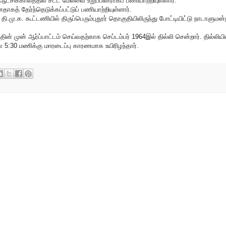
 ஆட்சிக்காலத்தில் சட்ட மேலவை உறுப்பினராகப் பணியாற்றியுள்ளார்.
் தேர்ந்தெடுக்கப்பட்டுப் பணியாற்றியுள்ளார்.
ல் தி.மு.க. கூட்டணியில் திருப்பெரும்புதூர் தொகுதியிலிருந்து போட்டியிட்டு நாடாளுமன்
 முன் ஆர்ப்பாட்டம் செய்வதற்காக செப்டம்பர் 1964இல் தில்லி சென்றார். தில்லியி
5:30 மணிக்கு மாரடைப்பு காரணமாக உயிரிழந்தார்.