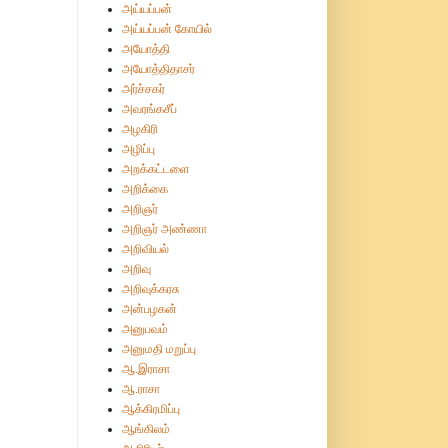
அய்யப்பன்
அய்யப்பன் கோயில்
அயோத்தி
அயோத்திதாசர்
அர்ச்சகர்
அவரங்கசீப்
அழகிரி
அழிப்பு
அறக்கட்டளை
அறிக்கை
அறிஞர்
அறிஞர் அண்ணா
அறிவியல்
அறிவு
அறிவுக்கரசு
அன்பழகன்
அனுபவம்
அனுமதி மறுப்பு
ஆ.இராசா
ஆ.ராசா
ஆக்கிரமிப்பு
ஆங்கிலம்