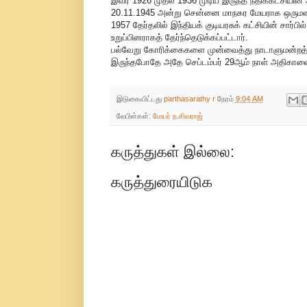
இவர் 1926 முதல் 1936 முடிய இருந்த நீதிக்கட்சியின்
20.11.1945 அன்று சென்னை மாநகர மேயராக ஒருமனதாகத
1957 தேர்தலில் இந்தியக் குடியரசுக் கட்சியின் சார்பி
உறுப்பினராகத் தேர்ந்தெடுக்கப்பட்டார்.
பல்வேறு கோரிக்கைகளை முன்வைத்து நாடாளுமன்றத்தின்
இருந்தபோதே அதே செப்டம்பர் 29ஆம் நாள் அதிகாலை 
இடுகையிட்டது
parthasarathy r
நேரம்
9:04 AM
லேபிள்கள்:
மேயர் ந.சிவராஜ்
கருத்துகள் இல்லை:
கருத்துரையிடுக