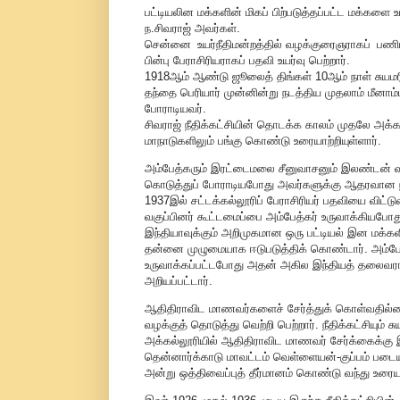
பட்டியலின மக்களின் மிகப் பிற்படுத்தப்பட்ட மக்களை
ந.சிவராஜ் அவர்கள்.
சென்னை உயர்நீதிமன்றத்தில் வழக்குரைஞராகப் பணியா
பின்பு பேராசிரியராகப் பதவி உயர்வு பெற்றார்.
1918ஆம் ஆண்டு ஜூலைத் திங்கள் 10ஆம் நாள் சுய
தந்தை பெரியார் முன்னின்று நடத்திய முதலாம் மீனாம்ப
போராடியவர்.
சிவராஜ் நீதிக்கட்சியின் தொடக்க காலம் முதலே அக்க
மாநாடுகளிலும் பங்கு கொண்டு உரையாற்றியுள்ளார்.
அம்பேத்கரும் இரட்டைமலை சீனுவாசனும் இலண்டன் வட்ட
கொடுத்துப் போராடியபோது அவர்களுக்கு ஆதரவான ந
1937இல் சட்டக்கல்லூரிப் பேராசிரியர் பதவியை விட்ட
வகுப்பினர் கூட்டமைப்பை அம்பேத்கர் உருவாக்கியப
இந்தியாவுக்கும் அறிமுகமான ஒரு பட்டியல் இன மக்கள
தன்னை முழுமையாக ஈடுபடுத்திக் கொண்டார். அம்பேத்கர
உருவாக்கப்பட்டபோது அதன் அகில இந்தியத் தலைவராக
அறியப்பட்டார்.
ஆதிதிராவிட மாணவர்களைச் சேர்த்துக் கொள்வதில்ல
வழக்குத் தொடுத்து வெற்றி பெற்றார். நீதிக்கட்சியு
அக்கல்லூரியில் ஆதிதிராவிட மாணவர் சேர்க்கைக்கு இ
தென்னார்க்காடு மாவட்டம் வெள்ளையன்-குப்பம் படையாச்
அன்று ஒத்திவைப்புத் தீர்மானம் கொண்டு வந்து உரையா