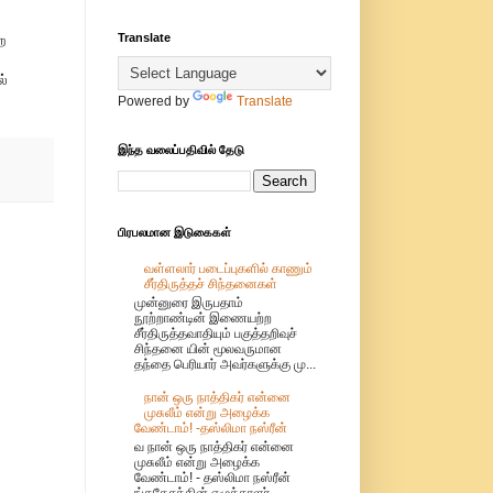
Translate
ற
ல்
Powered by
Translate
இந்த வலைப்பதிவில் தேடு
பிரபலமான இடுகைகள்
வள்ளலார் படைப்புகளில் காணும்
சீர்திருத்தச் சிந்தனைகள்
முன்னுரை இருபதாம்
நூற்றாண்டின் இணையற்ற
சீர்திருத்தவாதியும் பகுத்தறிவுச்
சிந்தனை யின் மூலவருமான
தந்தை பெரியார் அவர்களுக்கு மு...
நான் ஒரு நாத்திகர் என்னை
முசுலீம் என்று அழைக்க
வேண்டாம்! -தஸ்லிமா நஸ்ரீன்
வ நான் ஒரு நாத்திகர் என்னை
முசுலீம் என்று அழைக்க
வேண்டாம்! - தஸ்லிமா நஸ்ரீன்
ங்கதேசத்தின் எழுத்தாளர்