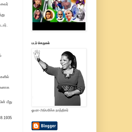
்கவர்
்து
ார்.
படம் செருகல்
்
்
-களில்
மகனாக
ன் மீது
ஓபரா-அமெரிக்க நாத்திகர்
.8.1935