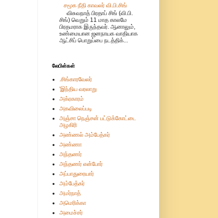
சமூக நீதி காவலர் வி.பி.சிங்
விசுவநாத் பிரதாப் சிங் (வி.பி.
சிங்) வெறும் 11 மாத காலமே
பிரதமராக இருந்தவர். ஆனாலும்,
உண்மையான ஜனநாயக வாதியாக
ஆட்சிப் பொறுப்பை நடத்திக்...
லேபிள்கள்
.சிங்காரவேலர்
'இந்திய வரலாறு
அக்ரகாரம்
அகவிலைப்படி
அஞ்சா நெஞ்சன் பட்டுக்கோட்டை
அழகிரி
அண்ணல் அம்பேத்கர்
அண்ணா
அந்தணர்
அந்தணர் என்போர்
அப்பாதுரையார்
அம்பேத்கர்
அமர்நாத்
அமெரிக்கா
அமைச்சர்