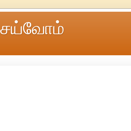
ெய்வோம்