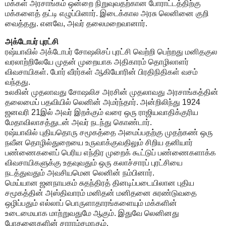
மக்கள் அரசாங்கம் ஒன்றை நிறுவுவதற்கான போராட்டத்திற்கு
மக்களைத் தட்டி எழுப்பினார். இடைக்கால அரசு லெனினை குறி
வைத்தது. எனவே, அவர் தலைமறைவானார்.
அக்டோபர் புரட்சி
ரஷ்யாவில் அக்டோபர் சோஷலிசப் புரட்சி வெற்றி பெற்றது மனிதகுல
வரலாற்றிலேயே முதன் முறையாக அதிகாரம் தொழிலாளர்
விவசாயிகள். போர் வீரர்கள் ஆகியோரின் பிரதிநிதிகள் வசம்
வந்தது.
உலகின் முதலாவது சோஷலிச அரசின் முதலாவது அரசாங்கத்தின்
தலைமைப் பதவியில் லெனின் அமர்ந்தார். அன்றிலிந்து 1924
ஜனவரி 21இல் அவர் இறக்கும் வரை ஒரு ராஜியவாதிக்குரிய
மேதாவிலாசத்துடன் அவர் நடந்து கொண்டார்.
ரஷ்யாவில் புதியதொரு சமூகத்தை அமைப்பதற்கு முதற்கண் ஒரு
நவீன தொழில்துறையை உருவாக்குவதிலும் சிறிய தனியார்
பண்ணைகளைப் பெரிய எந்திர முறைக் கூட்டுப் பண்ணைகளாக்க
விவசாயிகளுக்கு உதவுவதும் ஒரு கலாச்சாரப் புரட்சியை
நடத்துவதும் அவசியமென லெனின் நம்பினார்.
மெய்யான ஜனநாயகம் சுதந்திரத் தினடிப்படையிலான புதிய
சமூகத்தின் அஸ்திவாரம் மனிதன் மனிதனை சுரண்டுவதை
ஒழிப்பதும் எல்லாப் பொருளாதாரங்களையும் மக்களின்
உடைமையாக மாற்றுவதுமே ஆகும். இதுவே லெனினது
போதனைகளின் சாராம்சமாகும்.