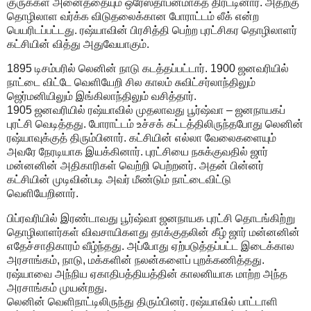
குருக்கள் அனைத்தையும் ஒரேஸ்தாபனமாகத் திரட்டினார். அதற்கு
தொழிலாள வர்க்க விடுதலைக்கான போராட்டம் லீக் என்ற
பெயரிடப்பட்டது. ரஷ்யாவின் பிரசித்தி பெற்ற புரட்சிகர தொழிலாளர்
கட்சியின் வித்து அதுவேயாகும்.
1895 டிசம்பரில் லெனின் நாடு கடத்தப்பட்டார். 1900 ஜனவரியில்
நாட்டை விட்டே வெளியேறி சில காலம் சுவிட்சர்லாந்திலும்
ஜெர்மனியிலும் இங்கிலாந்திலும் வசித்தார்.
1905 ஜனவரியில் ரஷ்யாவில் முதலாவது பூர்ஷ்வா – ஜனநாயகப்
புரட்சி வெடித்தது. போராட்டம் உச்சக் கட்டத்திலிருந்தபோது லெனின்
ரஷ்யாவுக்குத் திரும்பினார். கட்சியின் எல்லா வேலைகளையும்
அவரே நேரடியாக இயக்கினார். புரட்சியை நசுக்குவதில் ஜார்
மன்னனின் அதிகாரிகள் வெற்றி பெற்றனர். அதன் பின்னர்
கட்சியின் முடிவின்படி அவர் மீண்டும் நாட்டைவிட்டு
வெளியேறினார்.
பிப்ரவரியில் இரண்டாவது பூர்ஷ்வா ஜனநாயக புரட்சி தொடங்கிற்று
தொழிலாளர்கள் விவசாயிகளது தாக்குதலின் கீழ் ஜார் மன்னனின்
எதேச்சாதிகாரம் வீழ்ந்தது. அப்போது ஏற்படுத்தப்பட்ட இடைக்கால
அரசாங்கம், நாடு, மக்களின் நலன்களைப் புறக்கணித்தது.
ரஷ்யாவை அந்நிய ஏகாதிபத்தியத்தின் காலனியாக மாற்ற அந்த
அரசாங்கம் முயன்றது.
லெனின் வெளிநாட்டிலிருந்து திரும்பினர். ரஷ்யாவில் பாட்டாளி