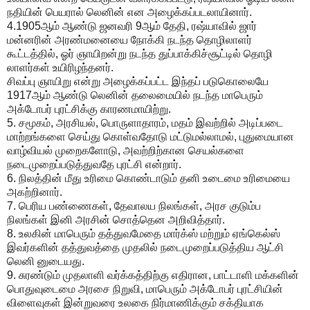
நதியின் பெயரால் லெனின் என அழைக்கப்படலாயினார்.
4.1905ஆம் ஆண்டு ஜனவரி 9ஆம் தேதி, ரஷ்யாவில் ஜார்
மன்னரின் அரண்மனையை நோக்கி நடந்த தொழிலாளர்
கூட்டத்தில், ஓர் ஞாயிறன்று நடந்த துப்பாக்கிச்சூட்டில் தொழி
லாளர்கள் உயிரிழந்தனர்.
சிவப்பு ஞாயிறு என்று அழைக்கப்பட்ட இந்தப் படுகொலையே
1917ஆம் ஆண்டு லெனின் தலைமையில் நடந்த மாபெரும்
அக்டோபர் புரட்சிக்கு காரணமாயிற்று.
5. சமூகம், அரசியல், பொருளாதாரம், மதம் இவற்றில் அடிப்படை
மாற்றங்களை செய்து கொள்வதோடு மட்டுமல்லாமல், புதுமையான
வாழ்வியல் முறைகளோடு, அவற்றிற்கான செயல்களை
நடைமுறைப்படுத்துவதே புரட்சி என்றார்.
6. நிலத்தின் மீது உரிமை கொண்டாடும் தனி உடைமை உரிமையை
அகற்றினார்.
7. பெரிய பண்ணைகள், தேவாலய நிலங்கள், அரச குடும்ப
நிலங்கள் இனி அரசின் சொத்தென அறிவித்தார்.
8. உலகின் மாபெரும் தத்துவமேதை மார்க்ஸ் மற்றும் ஏங்கெல்ஸ்
இவர்களின் தத்துவத்தை முதலில் நடைமுறைப்படுத்திய ஆட்சி
லெனி னுடையது.
9. சுரண்டும் முதலாளி வர்க்கத்திற்கு எதிரான, பாட்டாளி மக்களின்
பொதுவுடைமை அரசை நிறுவி, மாபெரும் அக்டோபர் புரட்சியின்
விளைவுகள் இன்றுவரை உலகை நிர்மாணிக்கும் சக்தியாக