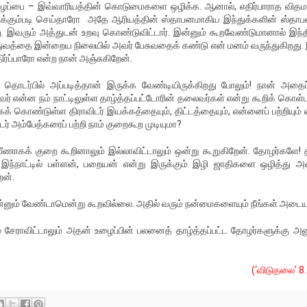
்துழைப்பை – இவ்வாரியத்தின் கொடுமைகளை ஒழிக்க. ஆனால், எதிர்பாராத விதம
கும்படி செய்தாரோ அதே ஆரியத்தின் ஸ்தாபனமாகிய இந்துக்களின் ஸ்தா
ு. இவரும் அத்துடன் உறவு கொண்டுவிட்டார். இன்னும் கூறவேண்டுமானால் இந்
்துவத்தை இன்றைய நிலையில் அவர் பேசுவதைக் கண்டு என் மனம் வருந்துகிறது.
ர்ப்பாரோ என்ற நான் அஞ்சுகிறேன்.
 தொடர்பில் அப்படித்தான் இருக்க வேண்டியிருக்கிறது போலும்! நான் அதைப்
என்ன நம் நாட்டிலுள்ள தாழ்த்தப்பட்டோரின் தலைவர்கள் என்று கூறிக் கொள்
 கொண்டுள்ள திராவிடர் இயக்கத்தையும், திட்டத்தையும், என்னைப் பற்றியும்
க்டர் அம்பேத்கரைப் பற்றி நாம் குறைகூற முடியுமா?
கக் குறை கூறினாலும் இல்லாவிட்டாலும் ஒன்று கூறுகிறேன். தோழர்களே! தி
 இந்நாட்டில் பள்ளன், பறையன் என்று இருக்கும் இழி ஜாதிகளை ஒழித்து 
ேன்.
்னும் வேண்டாமென்று கூறவில்லை. அதில் வரும் நன்மைகளையும் நீங்கள் அடையு
லும் சேராவிட்டாலும் அதன் உழைப்பின் பலனைத் தாழ்த்தப்பட்ட தோழர்களுக்கு அ
(‘விடுதலை’ 8.7