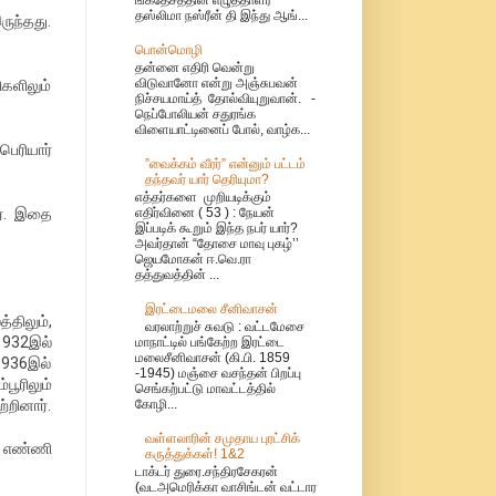
தஸ்லிமா நஸ்ரீன் தி இந்து ஆங்...
ருந்தது.
பொன்மொழி
தன்னை எதிரி வென்று
விடுவானோ என்று அஞ்சுபவன்
களிலும்
நிச்சயமாய்த் தோல்வியுறுவான். -
நெப்போலியன் சதுரங்க
விளையாட்டினைப் போல், வாழ்க...
ெரியார்
”வைக்கம் வீரர்” என்னும் பட்டம்
தந்தவர் யார் தெரியுமா?
எத்தர்களை முறியடிக்கும்
ர். இதை
எதிர்வினை ( 53 ) : நேயன்
இப்படிக் கூறும் இந்த நபர் யார்?
அவர்தான் “தோசை மாவு புகழ்’’
ஜெயமோகன் ஈ.வெ.ரா
தத்துவத்தின் ...
இரட்டைமலை சீனிவாசன்
்திலும்,
வரலாற்றுச் சுவடு : வட்டமேசை
1932இல்
மாநாட்டில் பங்கேற்ற இரட்டை
மலைசீனிவாசன் (கி.பி. 1859
1936இல்
-1945) மஞ்சை வசந்தன் பிறப்பு
பூரிலும்
செங்கற்பட்டு மாவட்டத்தில்
்றினார்.
கோழி...
வள்ளலாரின் சமுதாய புரட்சிக்
் எண்ணி
கருத்துக்கள்! 1&2
டாக்டர் துரை.சந்திரசேகரன்
(வடஅமெரிக்கா வாசிங்டன் வட்டார