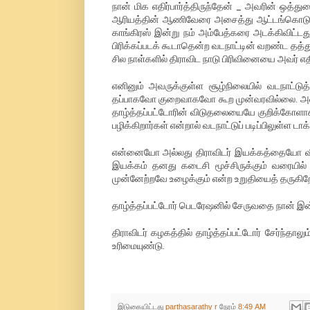
நான் மிக எதிர்பார்த்திருந்தேன் _ அவரின் ஒத
ஆரியத்தின் ஆணிவேரை அசைத்து ஆட்டங்கொடுக்
காங்கிரஸ் இன்று நம் அம்பேத்கரை அடக்கிவிட்டத
பிரிக்கப்படக் கூடாதென்ற வடநாட்டின் வறண்ட தத
சில நாள்களில் திராவிட நாடு பிரிவினையை அவர் எதி
எனினும் அவருக்குள்ள சூழ்நிலையில் வடநாட்டுத்
தப்பாகவோ குறைவாகவோ கூற முன்வரவில்லை. அவர் 
தாழ்த்தப்பட்டோரின் விடுதலையையே குறிக்கோளாகக்
பழிக்கிறார்கள் என்றால் வடநாட்டுப் படிப்பிலுள்ள டா
என்னையோ அல்லது திராவிடர் இயக்கத்தையோ வீணா
இயக்கம் தனது கடைசி மூச்சிருக்கும் வரையில்
முன்னேற்றவே உழைக்கும் என்ற உறுதியைத் தருகிற
தாழ்த்தப்பட்டோர் பெடரேஷனில் சேருவதை நான் இன
திராவிடர் கழகத்தில் தாழ்த்தப்பட்டோர் சேர்ந்தா
உரிமையுண்டு.
இடுகையிட்டது
parthasarathy r
நேரம்
8:49 AM