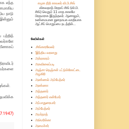
ாக எந்த
சமூக நீதி காவலர் வி.பி.சிங்
பனமாகிய
விசுவநாத் பிரதாப் சிங் (வி.பி.
சிங்) வெறும் 11 மாத காலமே
திய நாடு
பிரதமராக இருந்தவர். ஆனாலும்,
 இன்னும்
உண்மையான ஜனநாயக வாதியாக
ஆட்சிப் பொறுப்பை நடத்திக்...
 பற்றித்
லேபிள்கள்
பவர்களே
 வீணாகப்
.சிங்காரவேலர்
'இந்திய வரலாறு
அக்ரகாரம்
ராவிடர்
அகவிலைப்படி
அவர்களை
அஞ்சா நெஞ்சன் பட்டுக்கோட்டை
அழகிரி
அண்ணல் அம்பேத்கர்
ங்கள்.
அண்ணா
அந்தணர்
னுபவிக்க
அந்தணர் என்போர்
அப்பாதுரையார்
அம்பேத்கர்
.1947)
அமர்நாத்
அமெரிக்கா
அமைச்சர்