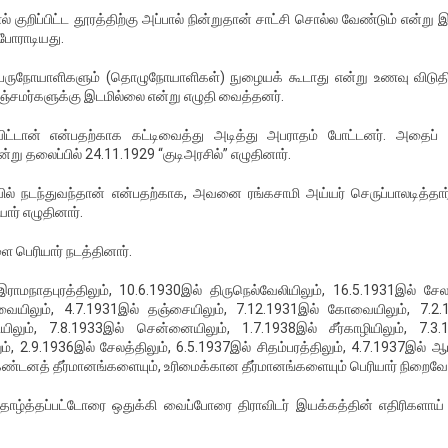
ுறிப்பிட்ட தூரத்திற்கு அப்பால் நின்றுதான் சாட்சி சொல்ல வேண்டும் என்று இ
போராடியது.
், பெருநோயாளிகளும் (தொழுநோயாளிகள்) நுழையக் கூடாது என்று உணவு விடுதி
பஞ்சமர்களுக்கு இடமில்லை என்று எழுதி வைத்தனர்.
ுவிட்டான் என்பதற்காக கட்டிவைத்து அடித்து அபராதம் போட்டனர். அதைப் ப
 தலைப்பில் 24.11.1929 “குடிஅரசில்” எழுதினார்.
் நடந்துவந்தான் என்பதற்காக, அவனை ரங்கசாமி அய்யர் செருப்பாலடித்தா
ார் எழுதினார்.
ை பெரியார் நடத்தினார்.
மநாதபுரத்திலும், 10.6.1930இல் திருநெல்வேலியிலும், 16.5.1931இல் சேலத
ோவையிலும், 4.7.1931இல் தஞ்சையிலும், 7.12.1931இல் கோவையிலும், 7.2.
டையிலும், 7.8.1933இல் சென்னையிலும், 1.7.1938இல் சீர்காழியிலும், 7.3.
், 2.9.1936இல் சேலத்திலும், 6.5.1937இல் சிதம்பரத்திலும், 4.7.1937இல் ஆம்
ண்டனத் தீர்மானங்களையும், உரிமைக்கான தீர்மானங்களையும் பெரியார் நிறைவேற
ழ்த்தப்பட்டோரை ஒதுக்கி வைப்போரை திராவிடர் இயக்கத்தின் எதிரிகளாய