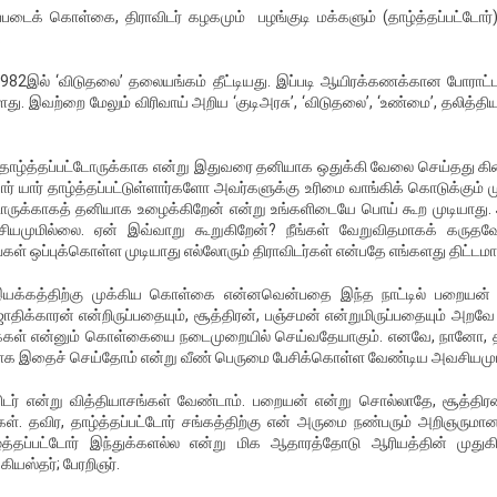
படைக் கொள்கை, திராவிடர் கழகமும் பழங்குடி மக்களும் (தாழ்த்தப்பட்டோர்)
.
.1982இல் ‘விடுதலை’ தலையங்கம் தீட்டியது. இப்படி ஆயிரக்கணக்கான போராட
்ளது. இவற்றை மேலும் விரிவாய் அறிய ‘குடிஅரசு’, ‘விடுதலை’, ‘உண்மை’, தலித்தி
மோ தாழ்த்தப்பட்டோருக்காக என்று இதுவரை தனியாக ஒதுக்கி வேலை செய்தது க
ர் யார் தாழ்த்தப்பட்டுள்ளார்களோ அவர்களுக்கு உரிமை வாங்கிக் கொடுக்கும் 
ட்டோருக்காகத் தனியாக உழைக்கிறேன் என்று உங்களிடையே பொய் கூற முடியாது
முமில்லை. ஏன் இவ்வாறு கூறுகிறேன்? நீங்கள் வேறுவிதமாகக் கருதவே
கள் ஒப்புக்கொள்ள முடியாது எல்லோரும் திராவிடர்கள் என்பதே எங்களது திட்டமாக
 இயக்கத்திற்கு முக்கிய கொள்கை என்னவென்பதை இந்த நாட்டில் பறையன் எ
த ஜாதிக்காரன் என்றிருப்பதையும், சூத்திரன், பஞ்சமன் என்றுமிருப்பதையும் அறவே
மக்கள் என்னும் கொள்கையை நடைமுறையில் செய்வதேயாகும். எனவே, நானோ, தி
காக இதைச் செய்தோம் என்று வீண் பெருமை பேசிக்கொள்ள வேண்டிய அவசியமு
ிடர் என்று வித்தியாசங்கள் வேண்டாம். பறையன் என்று சொல்லாதே, சூத்திரன
். தவிர, தாழ்த்தப்பட்டோர் சங்கத்திற்கு என் அருமை நண்பரும் அறிஞருமான 
்த்தப்பட்டோர் இந்துக்களல்ல என்று மிக ஆதாரத்தோடு ஆரியத்தின் முதுகில
யஸ்தர்; பேரறிஞர்.