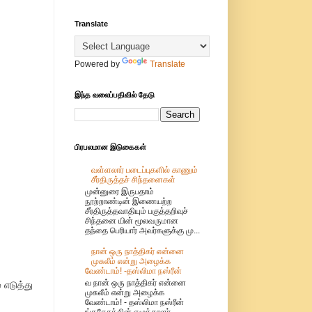
Translate
Powered by
Translate
இந்த வலைப்பதிவில் தேடு
பிரபலமான இடுகைகள்
வள்ளலார் படைப்புகளில் காணும்
சீர்திருத்தச் சிந்தனைகள்
முன்னுரை இருபதாம்
நூற்றாண்டின் இணையற்ற
சீர்திருத்தவாதியும் பகுத்தறிவுச்
சிந்தனை யின் மூலவருமான
தந்தை பெரியார் அவர்களுக்கு மு...
நான் ஒரு நாத்திகர் என்னை
முசுலீம் என்று அழைக்க
வேண்டாம்! -தஸ்லிமா நஸ்ரீன்
வ நான் ஒரு நாத்திகர் என்னை
எடுத்து
முசுலீம் என்று அழைக்க
வேண்டாம்! - தஸ்லிமா நஸ்ரீன்
ங்கதேசத்தின் எழுத்தாளர்