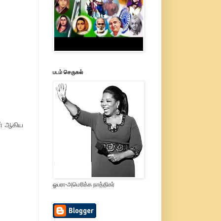
படம் செருகல்
ள் ஆகிய
ஓபரா-அமெரிக்க நாத்திகர்