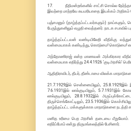
17. நீதிமன்றங்களில் சாட்சி சொல்ல நேர்ந்தால் க
இவற்றை மாற்றவே சுயமரியாதை இயக்கம் அதிகம் 
பஞ்சமனும் (தாழ்த்தப்பட்டவர்களும்) நாய்களும
பேருந்துகளிலும் எழுதி வைத்தனர். நாடக சபாவில் 
தாழ்த்தப்பட்டவன் வண்டியிலேறி வீதிக்கு வந்த
வன்மையாகக் கண்டித்து, கொடுமை! கொடுமை! என்று
அந்தோணிராஜ் என்ற மாணவன் அக்கிரகார வீதியில
வன்மையாக எதிர்த்து 24.4.1926 ‘குடிஅரசில்’ பெரிய
ஆதிதிராவிடர், தீயர், தீண்டாமை விலக்க மாநாடுகள
21.7.1929இல் சென்னையிலும், 25.8.1929இல் இரா
7.6.1931இல் லால்குடியிலும், 5.7.1931இல் க
லால்குடியிலும், 28.8.1932இல் அருப்புக்கோட்
திருச்செங்கோட்டிலும், 23.5.1936இல் கொச்சியிலும
தாழ்த்தப்பட்ட மக்களுக்காக மாநாடுகளை நடத்தி க
மனித உரிமை பெற அரசின் தடையை மீறுவோம். தா
எதிர்ப்போம் என்று திருமங்கலத்தில் பேசினார்.