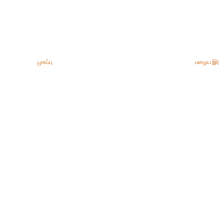
முகப்பு
பழைய இட