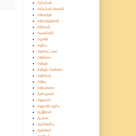
அய்யப்பன்
அய்யப்பன் கோயில்
அயோத்தி
அயோத்திதாசர்
அர்ச்சகர்
அவரங்கசீப்
அழகிரி
அழிப்பு
அறக்கட்டளை
அறிக்கை
அறிஞர்
அறிஞர் அண்ணா
அறிவியல்
அறிவு
அறிவுக்கரசு
அன்பழகன்
அனுபவம்
அனுமதி மறுப்பு
ஆ.இராசா
ஆ.ராசா
ஆக்கிரமிப்பு
ஆங்கிலம்