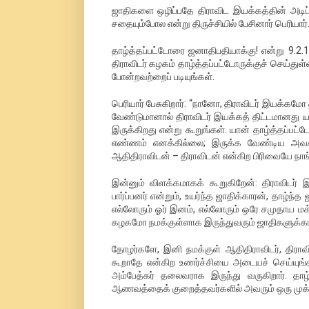
ஜாதிகளை ஒழிப்பதே திராவிட இயக்கத்தின் அடிப்
சதையும்போல என்று திருச்சியில் பேசினார் பெரியார்
தாழ்த்தப்பட்டோரை ஜனாதிபதியாக்கு! என்று 9.2
திராவிடர் கழகம் தாழ்த்தப்பட்டோருக்குச் செய்துள
போன்றவற்றைப் படியுங்கள்.
பெரியார் பேசுகிறார்: “நானோ, திராவிடர் இயக்க
வேண்டுமானால் திராவிடர் இயக்கத் திட்டமானது யா
இருக்கிறது என்று கூறுங்கள். யான் தாழ்த்தப்ப
எண்ணம் எனக்கில்லை; இருக்க வேண்டிய அவசிய
ஆதிதிராவிடன் – திராவிடன் என்கிற பிரிவையே நாங்
இன்னும் விளக்கமாகக் கூறுகிறேன்: திராவிடர்
பார்ப்பனர் என்றும், உயர்ந்த ஜாதிக்காரன், தாழ்ந்
எல்லோரும் ஓர் இனம், எல்லோரும் ஒரே சமுதாய 
கழகமோ நமக்குள்ளாக இருந்துவரும் ஜாதிகளுக்
தோழர்களே, இனி நமக்குள் ஆதிதிராவிடர், திராவ
கூறாதே என்கிற உணர்ச்சியை அடையச் செய்யுங்கள
அம்பேத்கர் தலைவராக இருந்து வருகிறார். தாழ
ஆணவத்தைக் குறைத்தவர்களில் அவரும் ஒரு முக்கி