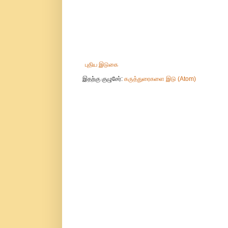
புதிய இடுகை
இதற்கு குழுசேர்:
கருத்துரைகளை இடு (Atom)