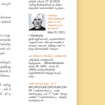
தமிழ்ச் சங்கம் 27.10.2019
 நகமும்
அன்று மேரிலாண்டில் நடத்திய
விழாவில் 'வள்ளலாரின் சமுதாய...
மறைந்த
்டங்களை
அயோத்திதாசர்
ய ஏடுகள்
தந்த சுடரை
அணையாமல்
காப்போம்!
May 20, 2021
ிடையாது.
• Viduthalai
ஜாதி ஒழிப்பையும், வருணாசிரமப்
முறையில்
பாதுகாப்பான பார்ப்பன வைதீக ச
. அவ்வித
னாதன மதமான ‘ஹிந்து மதம்' எ
ண்டாம்.
ன்று பிற்காலத்தில் அழைக...
ும்.
புரட்சிக்கவி பாவேந்தர் பாரதிதாசன்
பாவேந்தர் பாரதிதாசன்
ன்றும்,
பிறந்தநாள்.... (Bharathidasan,
 ஒழித்து
ஏப்ரல் 29, 1891 - ஏப்ரல் 21,
1964) பாண்டிச்சேரியில்
ராவிடர்
(புதுச்சேரியில்) பிறந்து பெரும்
மில்லை.
புகழ...
பாதர் எனக்கு ஒரு டவுட்?
் என்று
&#128519;&#128519;&#1293
டாக்டர்
00; *மண்ணாங்கட்டி : பாதர்
் தட்டி
எனக்கு ஒரு டவுட்?* *பாதர் : கேளு
மகனே* *மண்ணாங்கட்டி : கர்த்தர்
உலகத்தை எப்...