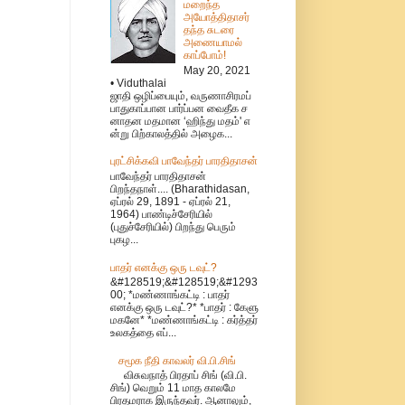
மறைந்த
அயோத்திதாசர்
தந்த சுடரை
அணையாமல்
காப்போம்!
May 20, 2021
• Viduthalai
ஜாதி ஒழிப்பையும், வருணாசிரமப்
பாதுகாப்பான பார்ப்பன வைதீக ச
னாதன மதமான ‘ஹிந்து மதம்' எ
ன்று பிற்காலத்தில் அழைக...
புரட்சிக்கவி பாவேந்தர் பாரதிதாசன்
பாவேந்தர் பாரதிதாசன்
பிறந்தநாள்.... (Bharathidasan,
ஏப்ரல் 29, 1891 - ஏப்ரல் 21,
1964) பாண்டிச்சேரியில்
(புதுச்சேரியில்) பிறந்து பெரும்
புகழ...
பாதர் எனக்கு ஒரு டவுட்?
&#128519;&#128519;&#1293
00; *மண்ணாங்கட்டி : பாதர்
எனக்கு ஒரு டவுட்?* *பாதர் : கேளு
மகனே* *மண்ணாங்கட்டி : கர்த்தர்
உலகத்தை எப்...
சமூக நீதி காவலர் வி.பி.சிங்
விசுவநாத் பிரதாப் சிங் (வி.பி.
சிங்) வெறும் 11 மாத காலமே
பிரதமராக இருந்தவர். ஆனாலும்,