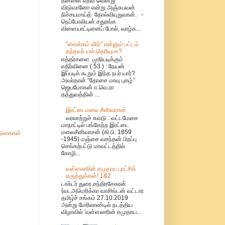
தன்னை எதிரி வென்று
விடுவானோ என்று அஞ்சுபவன்
நிச்சயமாய்த் தோல்வியுறுவான். -
நெப்போலியன் சதுரங்க
விளையாட்டினைப் போல், வாழ்க...
”வைக்கம் வீரர்” என்னும் பட்டம்
தந்தவர் யார் தெரியுமா?
எத்தர்களை முறியடிக்கும்
எதிர்வினை ( 53 ) : நேயன்
இப்படிக் கூறும் இந்த நபர் யார்?
அவர்தான் “தோசை மாவு புகழ்’’
ஜெயமோகன் ஈ.வெ.ரா
தத்துவத்தின் ...
இரட்டைமலை சீனிவாசன்
வரலாற்றுச் சுவடு : வட்டமேசை
மாநாட்டில் பங்கேற்ற இரட்டை
மலைசீனிவாசன் (கி.பி. 1859
ுகைகள்
-1945) மஞ்சை வசந்தன் பிறப்பு
செங்கற்பட்டு மாவட்டத்தில்
கோழி...
வள்ளலாரின் சமுதாய புரட்சிக்
கருத்துக்கள்! 1&2
டாக்டர் துரை.சந்திரசேகரன்
(வடஅமெரிக்கா வாசிங்டன் வட்டார
தமிழ்ச் சங்கம் 27.10.2019
அன்று மேரிலாண்டில் நடத்திய
விழாவில் 'வள்ளலாரின் சமுதாய...