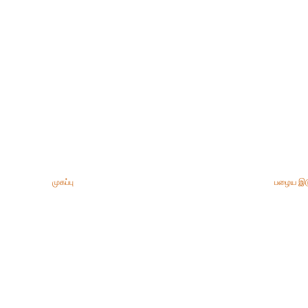
முகப்பு
பழைய இட