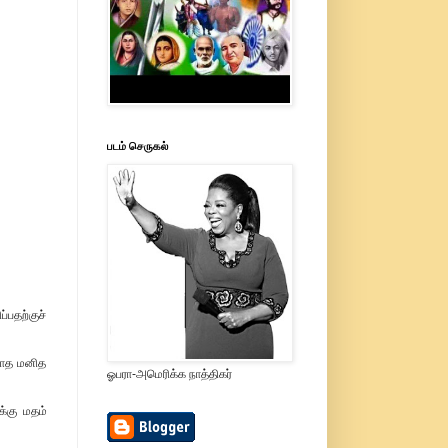
படம் செருகல்
பதற்குச்
்காத மனித
ஓபரா-அமெரிக்க நாத்திகர்
்கு மதம்