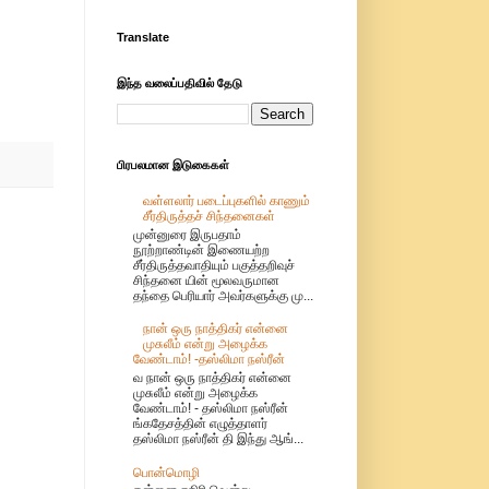
Translate
இந்த வலைப்பதிவில் தேடு
பிரபலமான இடுகைகள்
வள்ளலார் படைப்புகளில் காணும்
சீர்திருத்தச் சிந்தனைகள்
முன்னுரை இருபதாம்
நூற்றாண்டின் இணையற்ற
சீர்திருத்தவாதியும் பகுத்தறிவுச்
சிந்தனை யின் மூலவருமான
தந்தை பெரியார் அவர்களுக்கு மு...
நான் ஒரு நாத்திகர் என்னை
முசுலீம் என்று அழைக்க
வேண்டாம்! -தஸ்லிமா நஸ்ரீன்
வ நான் ஒரு நாத்திகர் என்னை
முசுலீம் என்று அழைக்க
வேண்டாம்! - தஸ்லிமா நஸ்ரீன்
ங்கதேசத்தின் எழுத்தாளர்
தஸ்லிமா நஸ்ரீன் தி இந்து ஆங்...
பொன்மொழி