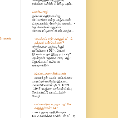
தஸ்லிமா நஸ்ரீன் தி இந்து ஆங்...
பொன்மொழி
தன்னை எதிரி வென்று
விடுவானோ என்று அஞ்சுபவன்
நிச்சயமாய்த் தோல்வியுறுவான். -
நெப்போலியன் சதுரங்க
விளையாட்டினைப் போல், வாழ்க...
ுகைகள்
”வைக்கம் வீரர்” என்னும் பட்டம்
தந்தவர் யார் தெரியுமா?
எத்தர்களை முறியடிக்கும்
எதிர்வினை ( 53 ) : நேயன்
இப்படிக் கூறும் இந்த நபர் யார்?
அவர்தான் “தோசை மாவு புகழ்’’
ஜெயமோகன் ஈ.வெ.ரா
தத்துவத்தின் ...
இரட்டைமலை சீனிவாசன்
வரலாற்றுச் சுவடு : வட்டமேசை
மாநாட்டில் பங்கேற்ற இரட்டை
மலைசீனிவாசன் (கி.பி. 1859
-1945) மஞ்சை வசந்தன் பிறப்பு
செங்கற்பட்டு மாவட்டத்தில்
கோழி...
வள்ளலாரின் சமுதாய புரட்சிக்
கருத்துக்கள்! 1&2
டாக்டர் துரை.சந்திரசேகரன்
(வடஅமெரிக்கா வாசிங்டன் வட்டார