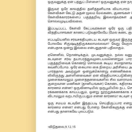
ஒருவனுக்கு ஏன் பத்துப் பிள்ளை? ஒருவனுக்கு ஏன் 
இருவர் ஒரே காலத்தில் தனித்தனியாக வியாபாரம் 
கேள்விகள் கேட்டு அதன் மூலம் மேல்கண்ட குணங்கள் க
கேள்விக்காரர்களைப் பகுத்தறிவு இல்லாதவர்கள்
சொல்லமுடியவில்லை.
இப்படிப்பட்ட கேள்வி கேட்பவர்களை ஒரே ஒரு ப
வித்தியாசங்கள் காணப் படுவதாலேயே (மேல் கண்ட 
எப்படியெனில் சர்வசக்தியுடைய கடவுள் ஒருவர் இருந்து
போலவே சிருஷ்டித்திருக்கலாமல்லவா? வேறு வேறாக
என்பதாக ஒன்று இல்லை என்பதுதான் பதிலாகும்.
ஏனெனில், நொண்டிக்கும், முடவனுக்கும், நல்ல வனுக
கடவுளை சர்வ தயாபரத்துவமுடையவனென்றும் பாரபட
பகுத்தறிவைக் கொண்டு சொல்லக் கூடிய சமாதானங்கள
கவனிப்போம். ஒரே கையால் கை நிறைய அரிசியை அள
பார்த்தால் அவற்றுள் ஒன்றுக்கொன்று எண்ணிக்க
லிலிருந்து அள்ளினவைகள் ஏன் வித்தியாசப்படுகின்ற
முளைக்காமலும் முளைத்தனவைகளில் சில வளராமல் 
குறைவான மணிகள் (தானியங்கள்) கொண்ட கதிராகவும்
காரணம் என்ன? ஒருவினாடியில் ஒருபூமியில் நட்ட ச
ரக்கணக்காக காய்ப்பதும், ஒன்று நூற்றுக்கணக்காக காய
விடாமலும் வறடாயிருப்பதும் என்ன காரணம்? கடவுள் 
ஒரு சமயம் கடவுளே இந்தப்படி செய்திருப்பார் எ
காரணம் என்ன? என்பது போன்ற கேள்விகளுக்கு என
என்பது தானாகவே புலப்படும்.
-விடுதலை,9.12.16