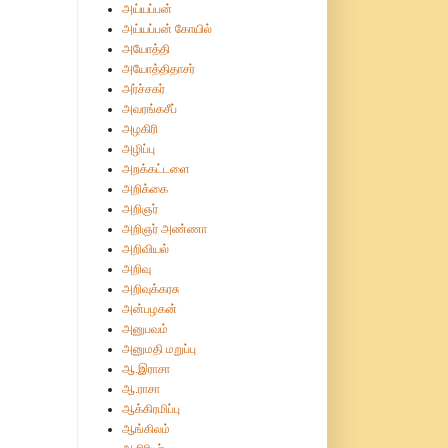
அய்யப்பன்
அய்யப்பன் கோயில்
அயோத்தி
அயோத்திதாசர்
அர்ச்சகர்
அவரங்கசீப்
அழகிரி
அழிப்பு
அறக்கட்டளை
அறிக்கை
அறிஞர்
அறிஞர் அண்ணா
அறிவியல்
அறிவு
அறிவுக்கரசு
அன்பழகன்
அனுபவம்
அனுமதி மறுப்பு
ஆ.இராசா
ஆ.ராசா
ஆக்கிரமிப்பு
ஆங்கிலம்