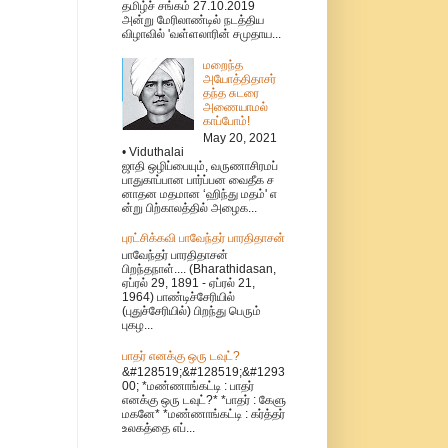
தமிழ்ச் சங்கம் 27.10.2019
அன்று மேரிலாண்டில் நடத்திய
விழாவில் 'வள்ளலாரின் சமுதாய...
மறைந்த
அயோத்திதாசர்
தந்த சுடரை
அணையாமல்
காப்போம்!
May 20, 2021
• Viduthalai
ஜாதி ஒழிப்பையும், வருணாசிரமப்
பாதுகாப்பான பார்ப்பன வைதீக ச
னாதன மதமான ‘ஹிந்து மதம்' எ
ன்று பிற்காலத்தில் அழைக...
புரட்சிக்கவி பாவேந்தர் பாரதிதாசன்
பாவேந்தர் பாரதிதாசன்
பிறந்தநாள்.... (Bharathidasan,
ஏப்ரல் 29, 1891 - ஏப்ரல் 21,
1964) பாண்டிச்சேரியில்
(புதுச்சேரியில்) பிறந்து பெரும்
புகழ...
பாதர் எனக்கு ஒரு டவுட்?
&#128519;&#128519;&#1293
00; *மண்ணாங்கட்டி : பாதர்
எனக்கு ஒரு டவுட்?* *பாதர் : கேளு
மகனே* *மண்ணாங்கட்டி : கர்த்தர்
உலகத்தை எப்...