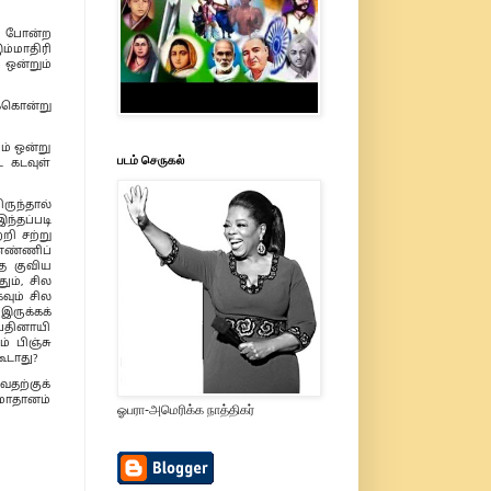
து போன்ற
ம்மாதிரி
ஒன்றும்
்கொன்று
ும் ஒன்று
படம் செருகல்
ட கடவுள்
ருந்தால்
்தப்படி
றி சற்று
எண்ணிப்
ே குவிய
ும், சில
ும் சில
இருக்கக்
 பதினாயி
் பிஞ்சு
ூடாது?
வதற்குக்
மாதானம்
ஓபரா-அமெரிக்க நாத்திகர்