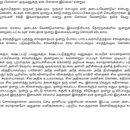
நாலு பிள்ளை? ஒருவனுக்கு ஏன் பிள்ளை இல்லை? என்றும்
ஆரம்பித்தால் ஒருவர் நஷ்டமும், ஒருவர் லாபமும் ஏன் அடையவேண்டும்? என்ப
ொண்ட கடவுள் என்பதாக ஒன்று உண்டு என்று மெய்ப்பிக்க முயற்சி செய்கிறார்கள். இ
 ஆராய்ச்சி சக்தி இல்லாதவர்கள் என்று தான் சொல்ல வேண்டுமே தவிர வேறு 
திலால் வாயை அடைக்க வேண்டுமானால் இம்மாதிரியாக தோற்றங்களில் ஒன்றுக
குணமுடைய) கடவுள் என்பதாக ஒன்று இல்லையென்று சொல்லி விடலாம்.
 சர்வத்திலும் புகுந்து சர்வத்தையும் ஒன்று போலப் பார்ப்பவராயிருந்தால் சர்வத்தைய
க் காணப் படுவதாலேயே சர்வசக்தியும் சர்வ வியாபகமும், சமத்துவமும் கொண்
்கும், கஷ்டப்படு பவனுக்கும், கஷ்டப்படுத்துகிற வனுக்கும் கடவுளே காரணதனாயி
்சமில்லாத சர்வசமத்துவ குணமுடைய வனென்றும் எப்படிச் சொல்ல முடியும்? இந
் ஒரு புறமிருக்க ஆராய்ச்சியைக் கொண்டு அறியக் கூடிய சமாதானங்களைப் பற்
்ளி அள்ளி வேறாய் வைத்து ஒவ்வொரு தடவை அள்ளி அரிசியைத் தனித் தனியாய் 
ை வித்தியாசமிருப் பானேன்? அதே மனிதன் அதே கையால் அதே நிமிஷத்தில் அத
து? ஒரே பூமியில், ஒரே வினாடியில் விதைக்கும் ஒரே மாதிரி விதைகள் சில முளைத்த
கூளையாகவும், சில அதிக உயரமாகவும், சில அதிகமான மணிகள் கொண்ட கதிராகவ
 சில முளைத்து நன்றாய் தளைத்தும் ஒரு மணி கூட இல்லாத வெறும் கதிராகவும் 
ெடிகள் ஒன்று பல கிளைகளுடனும், ஒன்று சுவல்ப்ப கிளைகளும் வளரு வதும் ஒன்று
்ப்பதும், ஒன்று பூ விட்டு எல்லாம் கருகி உதிர்ந்து விடுவதும் ஒன்று பூ விடாமலும
ஒருவர் இருந்தால் இவைகள் எல்லாம் அதனதன் இனத்தில் ஏன் ஒன்றுபோல் இருக்கக் க
ன்று சொல்வதானால் அம்மரம் செடி தானியம் முதலியன வைகள் இப்படி பலன் அடை
்ன சமாதானமோ அதுதான் மனிதர்களைப் பற்றிய சம்பந்தமான கேள்விகளுக்கும் ச