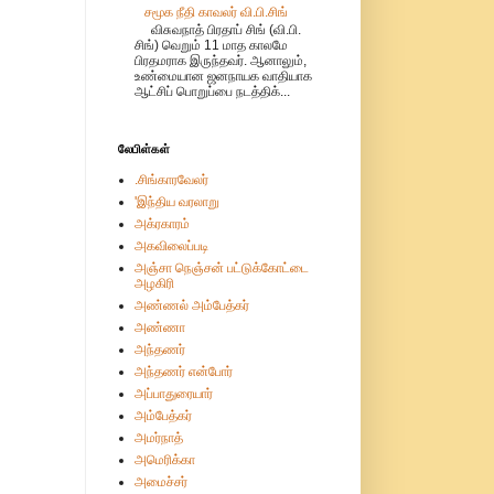
சமூக நீதி காவலர் வி.பி.சிங்
விசுவநாத் பிரதாப் சிங் (வி.பி.
சிங்) வெறும் 11 மாத காலமே
பிரதமராக இருந்தவர். ஆனாலும்,
உண்மையான ஜனநாயக வாதியாக
ஆட்சிப் பொறுப்பை நடத்திக்...
லேபிள்கள்
.சிங்காரவேலர்
'இந்திய வரலாறு
அக்ரகாரம்
அகவிலைப்படி
அஞ்சா நெஞ்சன் பட்டுக்கோட்டை
அழகிரி
அண்ணல் அம்பேத்கர்
அண்ணா
அந்தணர்
அந்தணர் என்போர்
அப்பாதுரையார்
அம்பேத்கர்
அமர்நாத்
அமெரிக்கா
அமைச்சர்