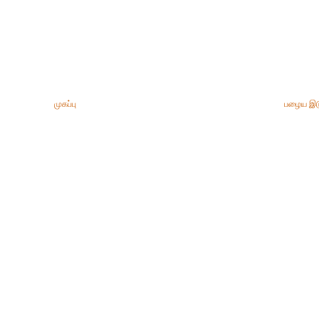
முகப்பு
பழைய இட