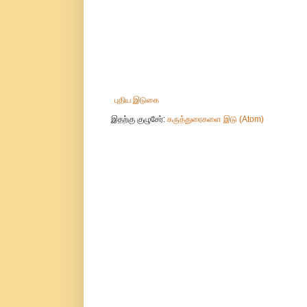
புதிய இடுகை
இதற்கு குழுசேர்:
கருத்துரைகளை இடு (Atom)