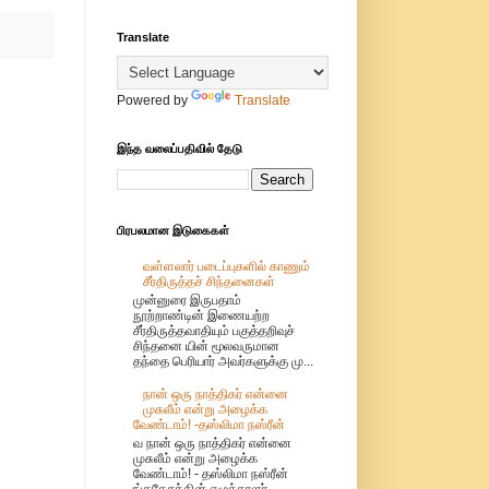
Translate
Powered by
Translate
இந்த வலைப்பதிவில் தேடு
பிரபலமான இடுகைகள்
வள்ளலார் படைப்புகளில் காணும்
சீர்திருத்தச் சிந்தனைகள்
முன்னுரை இருபதாம்
நூற்றாண்டின் இணையற்ற
சீர்திருத்தவாதியும் பகுத்தறிவுச்
சிந்தனை யின் மூலவருமான
தந்தை பெரியார் அவர்களுக்கு மு...
நான் ஒரு நாத்திகர் என்னை
முசுலீம் என்று அழைக்க
வேண்டாம்! -தஸ்லிமா நஸ்ரீன்
வ நான் ஒரு நாத்திகர் என்னை
முசுலீம் என்று அழைக்க
வேண்டாம்! - தஸ்லிமா நஸ்ரீன்
ங்கதேசத்தின் எழுத்தாளர்