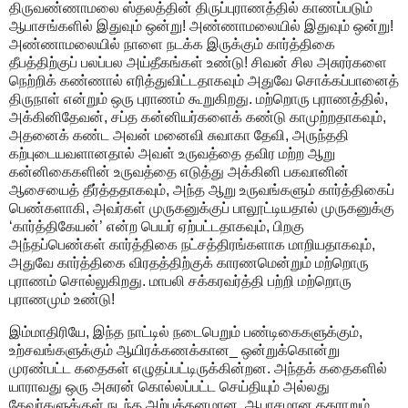
திருவண்ணாமலை ஸ்தலத்தின் திருப்புராணத்தில் காணப்படும்
ஆபாசங்களில் இதுவும் ஒன்று! அண்ணாமலையில் இதுவும் ஒன்று!
அண்ணாமலையில் நாளை நடக்க இருக்கும் கார்த்திகை
தீபத்திற்குப் பலப்பல அய்தீகங்கள் உண்டு! சிவன் சில அசுரர்களை
நெற்றிக் கண்ணால் எரித்துவிட்டதாகவும் அதுவே சொக்கப்பானைத்
திருநாள் என்றும் ஒரு புராணம் கூறுகிறது. மற்றொரு புராணத்தில்,
அக்கினிதேவன், சப்த கன்னியர்களைக் கண்டு காமுற்றதாகவும்,
அதனைக் கண்ட அவன் மனைவி சுவாகா தேவி, அருந்ததி
கற்புடையவளானதால் அவள் உருவத்தை தவிர மற்ற ஆறு
கன்னிகைகளின் உருவத்தை எடுத்து அக்கினி பகவானின்
ஆசையைத் தீர்த்ததாகவும், அந்த ஆறு உருவங்களும் கார்த்திகைப்
பெண்களாகி, அவர்கள் முருகனுக்குப் பாலூட்டியதால் முருகனுக்கு
‘கார்த்திகேயன்’ என்ற பெயர் ஏற்பட்டதாகவும், பிறகு
அந்தப்பெண்கள் கார்த்திகை நட்சத்திரங்களாக மாறியதாகவும்,
அதுவே கார்த்திகை விரதத்திற்குக் காரணமென்றும் மற்றொரு
புராணம் சொல்லுகிறது. மாபலி சக்கரவர்த்தி பற்றி மற்றொரு
புராணமும் உண்டு!
இம்மாதிரியே, இந்த நாட்டில் நடைபெறும் பண்டிகைகளுக்கும்,
உற்சவங்களுக்கும் ஆயிரக்கணக்கான_ ஒன்றுக்கொன்று
முரண்பட்ட கதைகள் எழுதப்பட்டிருக்கின்றன. அந்தக் கதைகளில்
யாராவது ஒரு அசுரன் கொல்லப்பட்ட செய்தியும் அல்லது
தேவர்களுக்குள் நடந்த அற்பத்தனமான, ஆபாசமான தகராறும்