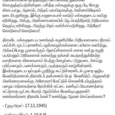
கொளுத்தப்படுகின்றன. பசித்த மக்களுக்கு ஒரு பிடி சோறு
கிடையாது. ஆனால், அந்தப் பரமபிதாவுக்கு அன்னாபிஷேகம்
நடைபெறுகிறது. இங்கு வறுமையால் வாடும் மக்களுடைய வயிறு
எரிகிறது. அங்கு, அண்ணாமலையில் ஆடம்பரத்தோடு அறியாமை
நெருப்பு எரிகிறது. அதற்கு நெய் வார்க்கப்படுகிறது. அந்தோ!
கொடுமை! கொடுமை!
திராவிட மக்களுடைய உணர்வுக் கழனியிலே அறியாமையை நீராகப்
பாய்ச்சி, மூடப் புராணீகப் பழக்கவழக்கங்களை பயிராக வளர்த்து,
அவ்வப்போது முளைக்கும் ஆராய்சிகளைக் களை என்று கழறி
பயமெனும் அரிவாளால் களைந்து தங்கள் சுயநலத்துக்கேற்ற
வசதிகளை விளைவாகப் பெற்று பிழைப்பை அறுவடை செய்து
பார்ப்பனரும், பணக்காரரும், படித்தவரும் வாழ்கின்றனர்.
இவர்களுடைய ஒப்புதல் முறிந்து கூட்டுச்சுரண்டல் முறை ஒழிய
வேண்டுமானால் திராவிடர் தன்மானம் பெற வேண்டும். அதுவன்றி
அண்ணாமலைக்கு அரோகரா! போட்டுக் கொண்டேயிருந்தால்
பழைய கற்காலத்தை நோக்கிக் கட்டை வண்டிப் பிரயாணத்தை
கட்டுசாத மூட்டையோடு ஆரம்பிக்க வேண்டியதுதான்!
உணர்வார்களா திராவிடர்கள்? உணர்ந்து ஆவன செய்வார்களா?
- (‘குடிஅரசு’- 17.11.1945)
- உண்மை இதழ், 1-15.6.!8