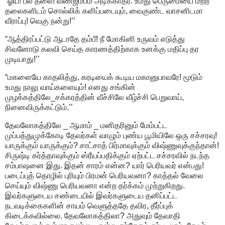
“ஓய்! பல தலை! வீண்ஜம்பம் அடிக்காதீர். உமது பெருமையை மற்ற
தலைகளிடம் சொல்லிக் களிப்படையும், வைகுண்ட வாசனிடமா
வீராப்பு! வெகு நன்று!’’
“ஆத்திரப்பட்டு ஆடாதே தம்பீ! நீ மோகினி உருவம் எடுத்து
சிவனோடு கலவி செய்த காரணத்திற்காக உனக்கு மதிப்பு தர
முடியாது!’’
“மகளையே காதலித்து, கரடியைக் கூடிய மகானுபாவரே! மூடும்
உமது நாலு வாய்களையும்! எனது சங்கின்
முழக்கத்திலே_சக்கரத்தின் வீச்சிலே வீழ்ச்சி பெறுவாய்,
நினைவிருக்கட்டும்.’’
தேவலோகத்திலே _ ஆமாம் _ மனிதரினும் மேம்பட்ட
முப்பத்துமுக்கோடி தேவர்கள் வாழும் புண்ய பூமியிலே ஒரு சச்சரவு!
யாருக்கும் யாருக்கும்? சாட்சாத் பிர்மாவுக்கும் விஷ்ணுவுக்குந்தான்!
சிருஷ்டி கர்த்தாவுக்கும் ஸ்ரீயப்பதிக்கும் ஏற்பட்ட சச்சரவில் நடந்த
சம்பாஷனை இது. இதன் சாரம் என்ன? யார் பெரியவர் என்பது!
படைப்புத் தொழில் புரியும் பிரமன் பெரியவனா? காத்தல் வேலை
செய்யும் விஷ்ணு பெரியவனா என்ற தர்க்கம் முற்றுகிறது.
இவர்களுடைய சண்டையில் இவர்களுடைய தனிப்பட்ட
நடவடிக்கைகளின் சாயம் வெளுத்ததே தவிர, தீர்ப்புக்
கிடைக்கவில்லை. தேவலோகத்திலா? அதுவும் தேவாதி