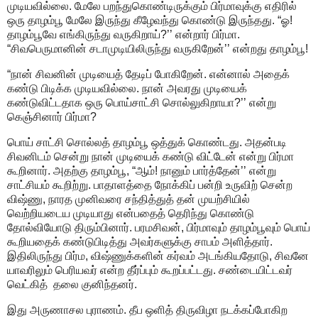
முடியவில்லை. மேலே பறந்துகொண்டிருக்கும் பிர்மாவுக்கு எதிரில்
ஒரு தாழம்பூ மேலே இருந்து கீழேவந்து கொண்டு இருந்தது. “ஓ!
தாழம்பூவே எங்கிருந்து வருகிறாய்?’’ என்றார் பிர்மா.
“சிவபெருமானின் சடாமுடியிலிருந்து வருகிறேன்’’ என்றது தாழம்பூ!
“நான் சிவனின் முடியைத் தேடிப் போகிறேன். என்னால் அதைக்
கண்டு பிடிக்க முடியவில்லை. நான் அவரது முடியைக்
கண்டுவிட்டதாக ஒரு பொய்சாட்சி சொல்லுகிறாயா?’’ என்று
கெஞ்சினார் பிர்மா?
பொய் சாட்சி சொல்லத் தாழம்பூ ஒத்துக் கொண்டது. அதன்படி
சிவனிடம் சென்று நான் முடியைக் கண்டு விட்டேன் என்று பிர்மா
கூறினார். அதற்கு தாழம்பூ, “ஆம்! நானும் பார்த்தேன்’’ என்று
சாட்சியம் கூறிற்று. பாதாளத்தை நோக்கிப் பன்றி உருவிற் சென்ற
விஷ்ணு, நாரத முனிவரை சந்தித்துத் தன் முயற்சியில்
வெற்றியடைய முடியாது என்பதைத் தெரிந்து கொண்டு
தோல்வியோடு திரும்பினார். பரமசிவன், பிர்மாவும் தாழம்பூவும் பொய்
கூறியதைக் கண்டுபிடித்து அவர்களுக்கு சாபம் அளித்தார்.
இதிலிருந்து பிர்ம, விஷ்ணுக்களின் கர்வம் அடங்கியதோடு, சிவனே
யாவரிலும் பெரியவர் என்ற தீர்ப்பும் கூறப்பட்டது. சண்டையிட்டவர்
வெட்கித் தலை குனிந்தனர்.
இது அருணாசல புராணம். தீப ஒளித் திருவிழா நடக்கப்போகிற