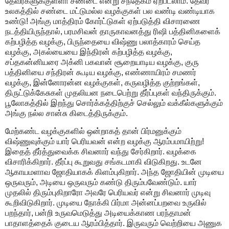
தேவர்களுக்குள்ளா சண்டை என்று சந்தேகம் ஏற்படலாம். தேவர்
உலகத்தில் சண்டை மட்டுமல்ல வழக்குகள் பல வண்டி வண்டியாக
உண்டு! அங்கு மாத்திரம் கோர்ட்டுகள் ஏற்படுத்தி விசாரணை
நடத்தியிருந்தால், பரமசிவன் தாருகாவனத்து ரிஷி பத்தினிகளைக்
கற்பழித்த வழக்கு, பிருந்தையை விஷ்ணு பலாத்காரம் செய்த
வழக்கு, அகல்யையை இந்திரன் கற்பழித்த வழக்கு,
சப்தகன்னியரை அக்னி பகவான் சூறையாடிய வழக்கு, குரு
பத்தினியை சந்திரன் கூடிய வழக்கு, எண்ணாயிரம் சமணர்
வழக்கு, இன்னோரன்ன வழக்குகள், கருவழித்த குற்றங்கள்,
திருட்டுக்கேசுகள் முதலியன நடைபெற்று தீர்ப்புகள் வந்திருக்கும்.
பூலோகத்தில் இறந்து சொர்க்கத்திற்குச் செல்லும் வக்கீல்களுக்கும்
அங்கு நல்ல சான்சு கிடைத்திருக்கும்.
மேற்கண்ட வழக்குகளில் ஒன்றாகத் தான் பிர்மனுக்கும்
விஷ்ணுவுக்கும் யார் பெரியவன் என்ற வழக்கு ஆரம்பமாயிற்று!
இதைத் தீர்த்துவைக்க சிவனார் வந்து சேர்கிறார். வழக்கை
விசாரிக்கிறார். தீர்ப்பு கூறுவது சங்கடமாகி விடுகிறது. உடனே
ஆகாயமளாவ ஜோதியாகக் கிளம்புகிறார். அந்த ஜோதியின் முடியை
ஒருவரும், அடியை ஒருவரும் கண்டு திரும்பவேண்டும். யார்
முதலில் திரும்புகிறாரோ அவரே பெரியவர் என்று சிவனார் முடிவு
கூறிவிடுகிறார். முடியை நோக்கி பிர்மா அன்னப்பறவை உருவில்
பறந்தார், பன்றி உருவமெடுத்து அடியைக்காண பரந்தாமன்
பாதாளத்தைக் குடைய ஆரம்பித்தார். இருவரும் வெற்றியை அணுக