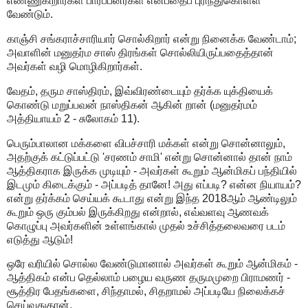
எண்ணுகிறார்கள் பார்ப்பனர்கள் என்பதைப் புரிந்துகொள்ள
வேண்டும்.
காஞ்சி சங்கராச்சாரியார் சொல்கிறார் என்று நினைக்க வேண்டாம்;
அவாளின் மனுதர்ம சாஸ் திரங்கள் சொல்லியிருப்பதைத்தான்
அவர்கள் வழி மொழிகிறார்கள்.
வேதம், தரும சாஸ்திரம், இவ்விரண்டையும் தர்க்க யுக்தியைக்
கொண்டு மறுப்பவன் நாஸ்திகன் ஆகின் றான் (மனுதர்மம்
அத்தியாயம் 2 - சுலோகம் 11).
பெரும்பாலான மக்களை விபச்சாரி மக்கள் என்று சொன்னாலும்,
அதற்குக் கட்டுப்பட்டு 'சரணம் சாமி' என்று சொன்னால் தான் நாம்
ஆத்திகராக இருக்க முடியும் - அவர்கள் கூறும் ஆன்மிகப் பந்தியில்
இடமும் கிடைக்கும் - அப்படித் தானே! அது எப்படி? என்ன நியாயம்?
என்று தர்க்கம் செய்யக் கூடாது என்று இந்த 2018ஆம் ஆண்டிலும்
கூறும் ஒரு கும்பல் இருக்கிறது என்றால், எவ்வளவு ஆணவக்
கொழுப்பு அவர்களின் உள்ளங்கால் முதல் உச்சித்தலைவரை படம்
எடுத்து ஆடும்!
ஒரே வரியில் சொல்ல வேண்டுமானால் அவர்கள் கூறும் ஆன்மிகம் -
ஆத்திகம் என்ப தெல்லாம் பழைய வருண தருமமுறை பிராமணர் -
சூத்திர பேதங்களை, சிந்தாமல், சிதறாமல் அப்படியே நிலைக்கச்
செய்வதுதான்.