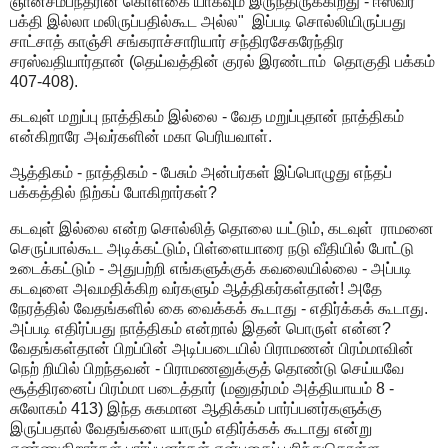
ஞானசம்பந்தரின் கொள்கை யாகவும் இருந்திருக்கிறது - ஈஸ்வர
பக்தி இல்லா மலிருப்பதில்கூட அல்ல" இப்படி சொல்லியிருப்பது
சாட்சாத் காஞ்சி சங்கராச்சாரியார் சந்திரசேகரேந்திர
சரஸ்வதியார்தான் (தெய்வத்தின் குரல் இரண்டாம் தொகுதி பக்கம்
407-408).
கடவுள் மறுப்பு நாத்திகம் இல்லை - வேத மறுப்புதான் நாத்திகம்
என்கிறாரே அவர்களின் மகா பெரியவாள்.
ஆத்திகம் - நாத்திகம் - பேசும் அன்பர்கள் இப்பொழுது எந்தப்
பக்கத்தில் நிற்கப் போகிறார்கள்?
கடவுள் இல்லை என்ற சொல்லித் தொலை யட்டும், கடவுள் ராமனை
செருப்பால்கூட அடிக்கட்டும், பிள்ளையாரை நடு வீதியில் போட்டு
உடைக்கட்டும் - அதுபற்றி எங்களுக்குக் கவலையில்லை - அப்படி
கடவுளை அவமதிக்கிற வர்களும் ஆத்திகர்கள்தான்! அதே
நேரத்தில் வேதங்களில் கை வைக்கக் கூடாது - எதிர்க்கக் கூடாது.
அப்படி எதிர்ப்பது நாத்திகம் என்றால் இதன் பொருள் என்ன?
வேதங்கள்தான் பிறப்பின் அடிப்படையில் பிராமணன் பிரம்மாவின்
நெற் றியில் பிறந்தவன் - பிராமணனுக்குத் தொண்டு செய்யவே
சூத்திரனைப் பிரம்மா படைத்தார் (மனுதர்மம் அத்தியாயம் 8 -
சுலோகம் 413) இந்த சுகமான ஆதிக்கம் பார்ப்பனர்களுக்கு
இருப்பதால் வேதங்களை யாரும் எதிர்க்கக் கூடாது என்று