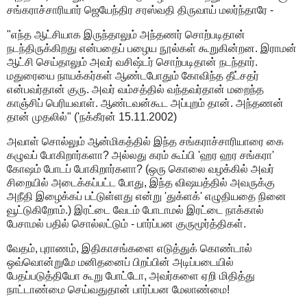
சங்கராச்சாரியார் ஜெயேந்திர சரஸ்வதி திருவாய் மலர்ந்தாரே -
"எந்த ஆட்சியாக இருந்தாலும் அந்தணர் சொற்படிதான்
நடந்திருக்கிறது என்பதைப் பழைய நூல்கள் கூறுகின்றன. இராமன்
ஆட்சி செய்தாலும் அவர் வசிஷ்டர் சொற்படிதான் நடந்தார்.
மதுரையை நாயக்கர்கள் ஆண்டபோதும் கோவிந்த தீட்சதர்
என்பவர்தான் குரு. அவர் வம்சத்தில் வந்தவர்தான் மறைந்த
காஞ்சிப் பெரியவாள். ஆண்டவன்கூட அப்புறம் தான். அந்தணன்
தான் முதலில்" ('நக்கீரன் 15.11.2002)
அவாள் சொல்லும் ஆன்மிகத்தில் இந்த சங்கராச்சாரியாரை கை
கழுவப் போகிறார்களா? அல்லது கரம் கூப்பி 'ஹர ஹர சங்கரா'
கோஷம் போடப் போகிறார்களா? (ஒரு கொலை வழக்கில் அவர்
சிறையில் அடைக்கப்பட்ட போது, இந்த விஷயத்தில் அவருக்கு
அநீதி இழைக்கப் பட்டுள்ளது என்று 'துக்ளக்' எழுதியதை நினை
வூட்டுகிறோம்.) இரட்டை வேடம் போடாமல் இரட்டை நாக்கால்
பேசாமல் பதில் சொல்லட்டும் - பார்ப்பன குருமூர்த்திகள்.
வேதம், புராணம், இதிகாசங்களை எடுத்துக் கொண்டால்
ஒவ்வொன்றுமே மனிதனைப் பிறப்பின் அடிப்படையில்
பேதப்படுத்தியோ கூறு போட்டோ, அவர்களை ஏறி மிதித்து
நாட்டாண்மை செய்வதுதான் பார்ப்பன மேலாண்மை!