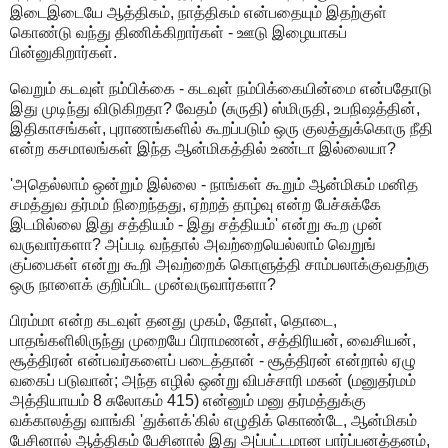
இடைஇடையே ஆத்திகம், நாத்திகம் என்பதையும் இதற்குள்
கொண்டு வந்து திணிக்கிறார்கள் - ஊடு இழையாகப்
பின்னுகிறார்கள்.
வெறும் கடவுள் நம்பிக்கை - கடவுள் நம்பிக்கையின்மை என்பதோடு
இது முடிந்து விடுகிறதா? வேதம் (சுருதி) ஸ்மிருதி, உபநிஷத்தின்,
இதிகாசங்கள், புராணங்களில் கூறப்படும் ஒரு குலத்துக்கொரு நீதி
என்ற கசமாலங்கள் இந்த ஆன்மிகத்தில் உண்டா இல்லையா?
'அதெல்லாம் ஒன்றும் இல்லை - நாங்கள் கூறும் ஆன்மிகம் மனித
சமத்துவ தர்மம் நிறைந்தது, ஏற்றத் தாழ்வு என்ற பேச்சுக்கே
இடமில்லை இது சத்தியம் - இது சத்தியம்' என்று கூற முன்
வருவார்களா? அப்படி வந்தால் அவற்றையெல்லாம் வெறுங்
குப்பைகள் என்று கூறி அவற்றைக் கொளுத்தி சாம்பலாக்குவதற்கு
ஒரு நாளைக் குறிப்பிட முன்வருவார்களா?
பிரம்மா என்ற கடவுள் தனது முகம், தோள், தொடை,
பாதங்களிலிருந்து முறையே பிராமணன், சத்திரியன், வைசியன்,
சூத்திரன் என்பவர்களைப் படைத்தான் - சூத்திரன் என்றால் ஏழு
வகைப் படுவான்; அந்த எழில் ஒன்று விபச்சாரி மகன் (மனுதர்மம்
அத்தியாயம் 8 சுலோகம் 415) என்னும் மனு தர்மத்துக்கு
வக்காலத்து வாங்கி 'துக்ளக்'கில் எழுதிக் கொண்டே, ஆன்மிகம்
பேசினால் ஆத்திகம் பேசினால் இது அப்பட்டமான பார்ப்பனத்தனம்,