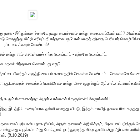
்து நாடு - இந்துக்கலாச்சாரமே நமது கலாச்சாரம் என்று கதையளப்போர் யார்? அவர்கள
ு கொழுந்து விட்டு எரியும் தீ எத்தகையது? என்பதைத் தந்தை பெரியார் மொழியில
 - நம்ப வைக்கவும் வேண்டாம்!
மதம் என்று நாம் சொன்னால் ஏற்க வேண்டாம் - ஏற்கவே வேண்டாம்.
 மாபாதகச் சிந்தனை கொண்டது எது?
கருஞ்சட்டையினர்தம் கருத்தினையும் கவனத்தில் கொள்ள வேண்டாம் - கொள்ளவே வேண்
ாஜ்ஜியத்தைச் சமைக்கப் போகிறோம் என்று மீசை முறுக்கும் ஆர்.எஸ்.எஸ்.காரர்களின
் கூறும் மோகனசுந்தர அருள் வாக்கைக் கேளுங்கள்! கேளுங்கள்!!
இந்த இடத்தில் கண்டிப்பாக தள்ளி வைத்து விட்டு, இந்தக் காவித் தலைவரின் கருத்த
!
ைமைப் புரியாகிய நாகபுரியில், அதன் தலைவர் அறிவிக்கும், பிரகடனப்படுத்தும் செ
சொல்லுவது வழக்கம். அது போல்தான் நடந்துமுடிந்த விஜயதசமியன்று ஆர்.எஸ்.எஸின்
ர். (8.10.2019)