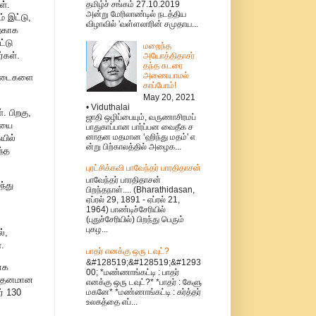
ள்.
தமிழ்ச் சங்கம் 27.10.2019
அன்று மேரிலாண்டில் நடத்திய
் இட்டு,
விழாவில் 'வள்ளலாரின் சமுதாய...
்காக
ட்டு
மறைந்த
்கள்.
அயோத்திதாசர்
தந்த சுடரை
அணையாமல்
கட்டைகளை
காப்போம்!
May 20, 2021
• Viduthalai
 பிறகு,
ஜாதி ஒழிப்பையும், வருணாசிரமப்
ெயை
பாதுகாப்பான பார்ப்பன வைதீக ச
னாதன மதமான ‘ஹிந்து மதம்' எ
யில்
ன்று பிற்காலத்தில் அழைக...
ந்த
புரட்சிக்கவி பாவேந்தர் பாரதிதாசன்
பாவேந்தர் பாரதிதாசன்
்து
பிறந்தநாள்.... (Bharathidasan,
ஏப்ரல் 29, 1891 - ஏப்ரல் 21,
1964) பாண்டிச்சேரியில்
(புதுச்சேரியில்) பிறந்து பெரும்
புகழ...
்,
.
பாதர் எனக்கு ஒரு டவுட்?
&#128519;&#128519;&#1293
ாக
00; *மண்ணாங்கட்டி : பாதர்
ித்தனமான
எனக்கு ஒரு டவுட்?* *பாதர் : கேளு
மகனே* *மண்ணாங்கட்டி : கர்த்தர்
ர் 130
உலகத்தை எப்...