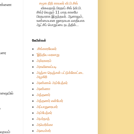
சமூக நீதி காவலர் வி.பி.சிங்
 பெண்ணை
விசுவநாத் பிரதாப் சிங் (வி.பி.
சிங்) வெறும் 11 மாத காலமே
பிரதமராக இருந்தவர். ஆனாலும்,
உண்மையான ஜனநாயக வாதியாக
ஆட்சிப் பொறுப்பை நடத்திக்...
லேபிள்கள்
.சிங்காரவேலர்
ியரை
'இந்திய வரலாறு
அக்ரகாரம்
அகவிலைப்படி
அஞ்சா நெஞ்சன் பட்டுக்கோட்டை
அழகிரி
அண்ணல் அம்பேத்கர்
அண்ணா
ாஷையில்
அந்தணர்
அந்தணர் என்போர்
அப்பாதுரையார்
த
அம்பேத்கர்
அமர்நாத்
அமெரிக்கா
அமைச்சர்
வுரவம்