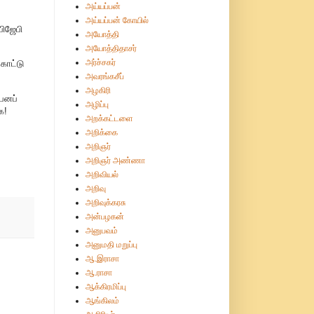
அய்யப்பன்
அய்யப்பன் கோயில்
பிஜேபி
அயோத்தி
அயோத்திதாசர்
அர்ச்சகர்
காட்டு
அவரங்கசீப்
அழகிரி
்பனப்
அழிப்பு
ை!
அறக்கட்டளை
அறிக்கை
அறிஞர்
அறிஞர் அண்ணா
அறிவியல்
அறிவு
அறிவுக்கரசு
அன்பழகன்
அனுபவம்
அனுமதி மறுப்பு
ஆ.இராசா
ஆ.ராசா
ஆக்கிரமிப்பு
ஆங்கிலம்