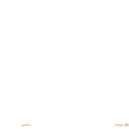
முகப்பு
பழைய இட