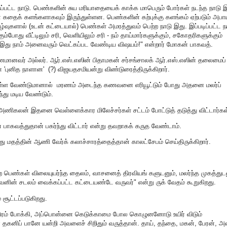
பட்ட நாடு. பெண்களின் சுய மரியாதையைக் காக்க மாபெரும் போர்கள் நடந்த நாடு இ
ைக் களங்களாகவும் இருந்துள்ளன. பெண்களின் கற்புக்கு களங்கம் ஏற்படும் அபா
்வுகளால் (உடன் கட்டையால்) பெண்கள் அமரத்துவம் பெற்ற நாடு இது. இப்படிப்பட்ட ந
ும்போது வீட்டிலும் சரி, வெளியிலும் சரி - நம் தாய்மார்களுக்கும், சகோதரிகளுக்கும்
இது நாம் அனைவரும் வெட்கப்பட வேண்டிய விஷயம்!" என்றார் மோகன் பாகவத்.
ணமானவர் அல்லர். ஆர்.எஸ்.எஸின் பிதாமகன் சர்சங்சாலக் ஆர்.எஸ்.எஸின் தலைமைப்
ளின் 'புனித நாளான' (?) விஜயதசமியன்று விண்டுரைத்திருக்கிறார்.
 கொள்ள வேண்டுமானால் மரணம் அடைந்த கணவனை எரியூட்டும் போது அதனை மலர்ப்
து மடிய வேண்டும்.
் அணிகலன் இதனை வெள்ளைக்கார மிலேச்சர்கள் சட்டம் போட்டுத் தடுத்து விட்டார்கள
த்துதான் பகர்ந்து விட்டார் என்று தவறாகக் கருத வேண்டாம்.
இந்து மதத்தின் ஆணி வேர்க் கலாச்சாரத்தைத்தான் காலட்சேபம் செய்திருக்கிறார்.
பெண்கள் விலையுயர்ந்த தைலம், வாசனைத் திரவியங் களுடனும், மலர்ந்த முகத்துடன
ன் சடலம் வைக்கப்பட்ட கட்டையண்டே வருவர்" என்று ருக் வேதம் கூறுகிறது.
 சூட்டப்படுகிறது.
ரம் போக்கி, அப்பொன்னை கெடுக்காமை போல கொழுனனோடு உயிர் விடும்
தகனிப் பானே யன்றி அவளைச் சிறிதும் வருத்தான். தாய், தந்தை, மகன், பேரன், 