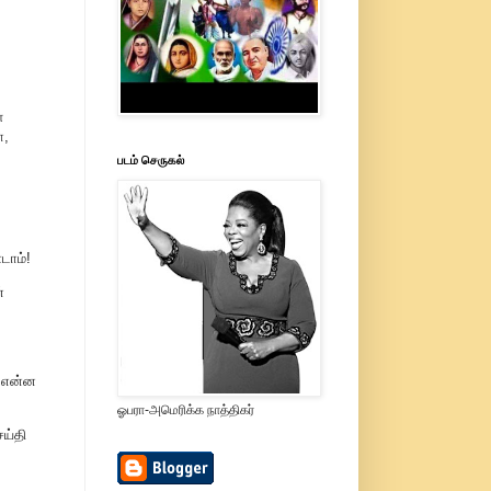
்
ோ,
படம் செருகல்
டாம்!
்
ு என்ன
ஓபரா-அமெரிக்க நாத்திகர்
ய்தி