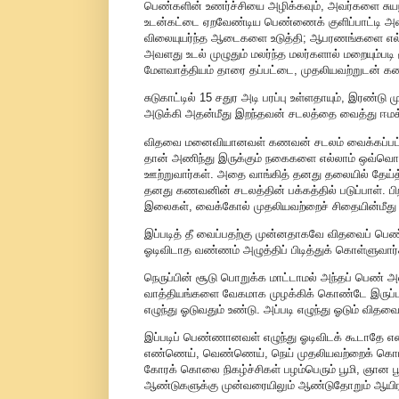
பெண்களின் உணர்ச்சியை அழிக்கவும், அவர்களை சுய
உடன்கட்டை ஏறவேண்டிய பெண்ணைக் குளிப்பாட்டி அவளி
விலையுயர்ந்த ஆடைகளை உடுத்தி; ஆபரணங்களை எல்லா
அவளது உடல் முழுதும் மலர்ந்த மலர்களால் மறையும்படி 
மேளவாத்தியம் தாரை தப்பட்டை, முதலியவற்றுடன் கணவ
சுடுகாட்டில் 15 சதுர அடி பரப்பு உள்ளதாயும், இரண்ட
அடுக்கி அதன்மீது இறந்தவன் சடலத்தை வைத்து ஈமக்
விதவை மனைவியானவள் கணவன் சடலம் வைக்கப்பட்ட ச
தான் அணிந்து இருக்கும் நகைகளை எல்லாம் ஒவ்வொன
ஊற்றுவார்கள். அதை வாங்கித் தனது தலையில் தேய்த்
தனது கணவனின் சடலத்தின் பக்கத்தில் படுப்பாள். பிறகு
இலைகள், வைக்கோல் முதலியவற்றைச் சிதையின்மீது போ
இப்படித் தீ வைப்பதற்கு முன்னதாகவே விதவைப் பெண்
ஓடிவிடாத வண்ணம் அழுத்திப் பிடித்துக் கொள்ளுவார்
நெருப்பின் சூடு பொறுக்க மாட்டாமல் அந்தப் பெண் 
வாத்தியங்களை வேகமாக முழக்கிக் கொண்டே இருப்பார்
எழுந்து ஓடுவதும் உண்டு. அப்படி எழுந்து ஓடும் வித
இப்படிப் பெண்ணானவள் எழுந்து ஓடிவிடக் கூடாதே எ
எண்ணெய், வெண்ணெய், நெய் முதலியவற்றைக் கொட்டி
கோரக் கொலை நிகழ்ச்சிகள் பழம்பெரும் பூமி, ஞான பூம
ஆண்டுகளுக்கு முன்வரையிலும் ஆண்டுதோறும் ஆயி