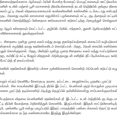
நினைவற்றவர்களாக ஆக்கவும் அபின் போன்ற போதைப் பொருட்களையும் ஊட்டுவார்க
ன் உடலில் மஞ்சள் பூசி வாசனைத் திரவியங்களைத் தடவி நெற்றியில் குங்கும திலகம
ம் பூட்டி அவள் விதவையாகையால் சுமங்கலிகளின் கண்களில் படக்கூடாது என்பதற
மூடி, அவளது மடியில் ஏராளமான எலுமிச்சம் பழங்களையும் கட்டி, சூடத்தையும் கட்டிவி
னின் பிணத்திற்குப் பின்னதாக ஊர்வலமாகச் சுடுகாட்டிற்கு அழைத்துச் செல்லுவார
ு முழ ஆழம் உள்ளதாயும் வெட்டப்பட்ட குழியில் அகில், சந்தனம், துளசி ஆகியவற்றின் 
கிரிகைகளைத் துவங்குவார்கள்.
ிதையை மூன்று முறை வலம் வந்து தமது குலதெய்வத்தைக் கைகூப்பி வழிபடுவாள்.
்றாகக் கழற்றித் தமது உறவினர்களிடம் கொடுப்பாள். பிறகு, அவள் கையில் எண்ண
துக் கொள்ளுவாள். பிறகு, மீண்டும் மூன்று முறை சிதையை வலம் வந்து ஈமப்படுக்கை
, கயிறிட்டு கட்டி மேலும் விறகுகள் அடுக்குவதுடன் எளிதில் தீப் பிடிக்கக்கூடிய உலர்
ட்டுத் தீ வைப்பார்கள்.
ணின் உறவினர்கள் இரண்டு பச்சை மூங்கில்களைக் கொண்டு அப்பெண் சுடுபட்டு எழுந
கள்.
அலறும் சப்தம் வெளியே கேளாதபடி தாரை, தப்பட்டை, ஊதுகொம்பு முதலிய முரட்டு
கள். சில சமயங்களில் இப்படித் தீயில் இடப்பட்ட பெண்கள் சூடு பொறுக்க முடியாமல
வைகளை முரட்டுத் தடிகொண்டு அடித்து நெருப்பில் தள்ளிக்கொன்று சாம்பலாக்குவார்கள்
ன்பதற்காக விதவை பெண்ணின் உறவினர்கள் தீ இடப்பட்ட உடன் அத்தீயில் குடங்குடம
 தீயின் வேகத்தை அதிகரித்துக் கொண்டே இருப்பார்கள். இந்தக் காட்டுமிராண்ட
ி, புண்ணிய பூமி என்று புகழப்படும் இந்தப் பாரதத்தில் பண்டைக்காலம் தொட்டு சுமா
ரக்கணக்காக நடந்த வண்ணமாகவே இருந்து இருக்கின்றன.