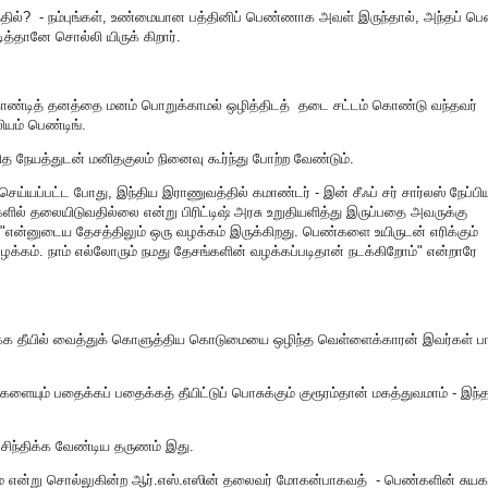
்தில்? - நம்புங்கள், உண்மையான பத்தினிப் பெண்ணாக அவள் இருந்தால், அந்தப்
படித்தானே சொல்லி யிருக் கிறார்.
காண்டித் தனத்தை மனம் பொறுக்காமல் ஒழித்திடத் தடை சட்டம் கொண்டு வந்தவர்
ியம் பெண்டிங்.
த நேயத்துடன் மனிதகுலம் நினைவு கூர்ந்து போற்ற வேண்டும்.
செய்யப்பட்ட போது, இந்திய இராணுவத்தில் கமாண்டர் - இன் சீஃப் சர் சார்லஸ் நேப்ப
ளில் தலையிடுவதில்லை என்று பிரிட்டிஷ் அரசு உறுதியளித்து இருப்பதை அவருக்கு
"என்னுடைய தேசத்திலும் ஒரு வழக்கம் இருக்கிறது. பெண்களை உயிருடன் எரிக்கும்
்கம். நாம் எல்லோரும் நமது தேசங்களின் வழக்கப்படிதான் நடக்கிறோம்" என்றாரே
க்க தீயில் வைத்துக் கொளுத்திய கொடுமையை ஒழிந்த வெள்ளைக்காரன் இவர்கள் ப
ளையும் பதைக்கப் பதைக்கத் தீயிட்டுப் பொசுக்கும் குரூரம்தான் மகத்துவமாம் - இந்
ச் சிந்திக்க வேண்டிய தருணம் இது.
ம் என்று சொல்லுகின்ற ஆர்.எஸ்.எஸின் தலைவர் மோகன்பாகவத் - பெண்களின் சுயக