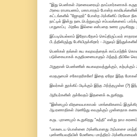
"இது பெண்கள் அனைவரையும் தாய்மார்களாகக் கருதப்
அவை ராமாயணம், மகாபாரதம் போன்ற காவியங்களின் கத
கட்டங்களில் "ஜோஹர்" போன்ற அக்கினிப் பிரவேச நிகழ
நாட்டில் இன்று நடைபெற்றுவரும் சம்பவங்களைப் பார்க்க
பாதுகாப்பு அறவே இல்லை என்பதை உணர முடிகிறது. 
இப்படியெல்லாம் இதோபதேசம் செய்திருப்பவர் சாதார
பீடத்திலிருந்து பேசியிருக்கிறார் - அதுவும் இந்துக்க
பெண்கள் தங்கள் சுய கவுரவத்தைக் காப்பாற்றிக்
படுக்கையாகக் கருதிமனையாளும் அந்தத் தீயிலே வெந்
அதுதான் பெண்ணின் சுயகவுரவத்துக்கும், கற்புக்கும
எமதருமைச் சகோதரிகளே! இதை ஏதோ இந்த மோகன் பாகவ
இவர்கள் தூக்கிப் பிடிக்கும் இந்த அர்த்தமுள்ள (?) 
ஆரியர்களின் ருக்வேதம் இதனைக் கூறுகிறது.
"இன்னமும் விதவையாகாமல் மாங்கலிகளாய் இருக்கிற 
ஆபரணாதிகள் அணிந்து எவருக்கும் முன்னதாக கணவனி
கருட புராணமும் கூறுகிறது "சுத்தி" என்று நாம கரணம்
"மாசுடைய பொன்னை அக்னியானது அம்மாசை மாத்தி
புண்ணியவதியின் மேனியை மாத்திரம் அக்னியானவன் 