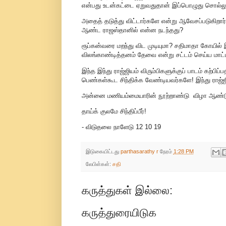
என்பது உடன்கட்டை ஏறுவதுதான் இப்பொழுது சொல்லுக
அதைத் தடுத்து விட்டார்களே என்று ஆவேசப்படுகிறார். 
ஆண்ட ராஜஸ்தானில் என்ன நடந்தது?
ரூப்கன்வரை மறந்து விட முடியுமா? சதிமாதா கோயில் இ
விலங்காண்டித்தனம் தேவை என்று சட்டம் செய்ய மாட்
இந்த இந்து ராஜ்ஜியம் விரும்பிகளுக்குப் பாடம் கற்பிப்
பெண்கள்கூட சிந்திக்க வேண்டியவர்களே! இந்து ராஜ்ஜி
அன்னை மணியம்மையாரின் நூற்றாண்டு விழா ஆண்ட
தாய்க் குலமே சிந்திப்பீர்!
- விடுதலை நாளேடு 12 10 19
இடுகையிட்டது
parthasarathy r
நேரம்
1:28 PM
லேபிள்கள்:
சதி
கருத்துகள் இல்லை:
கருத்துரையிடுக