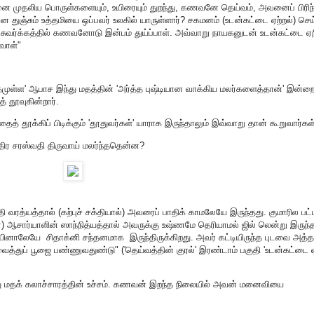
 மனை முதலிய பொருள்களையும், உயிரையும் துறந்து, கணவனே தெய்வம், அவனைப் பிரிந்
ுஞ்சும் உத்தமியை ஒப்பவர் உலகில் யாருள்ளார்? சகமனம் (உடன்கட்டை ஏற்றல்) செ
ுவர்க்கத்தில் கணவனோடு இன்பம் துய்ப்பாள். அவ்வாறு நாயகனுடன் உடன்கட்டை ஏற
வாள்"
த்தமுள்ள' ஆபாச இந்து மதத்தின் 'அர்த்த புஷ்டியான வாக்கிய மலர்களைத்தான்' இன்ற
 தூவுகின்றார்.
் தூக்கிப் பிடிக்கும் 'தூதுவர்கள்' யாராக இருந்தாலும் இவ்வாறு தான் கூறுவார்கள்
்திர சரஸ்வதி திருவாய் மலர்ந்ததென்ன?
வரத்யத்தால் (கற்புச் சக்தியால்) அவரைப் பாதிக் காமலேயே இருந்தது. குமாரில பட்டர
ர) ஆசார்யாளின் ஸாந்நித்யத்தால் அவருக்கு உஷ்ணமே தெரியாமல் ஜில் லென்று இருந்த
னாலேயே சிதாக்னி சந்தனமாக இருந்திருக்கிறது. அவர் கட்டியிருந்த புடவை அத
ைத்துப் பூஜை பண்ணுவதுண்டு" ('தெய்வத்தின் குரல்' இரண்டாம் பகுதி 'உடன்கட்டை ஏ
ு மதக் கலாச்சாரத்தின் உச்சம். கணவன் இறந்த நிலையில் அவன் மனைவியை