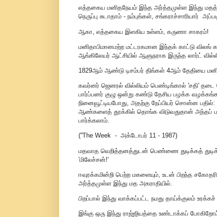
எத்தகைய மனிதநேயம் இந்த அர்த்தமுள்ள இந்து மதத
நெருப்பு சுடாதாம் - நம்புங்கள், சங்கராச்சாரியார் அப்
ஆகா, எத்தகைய இளகிய உள்ளம், கருணா சாகரம்!
மனிதாபிமானமற்ற மட்டரகமான இந்தக் காட்டு விலங் 
ஆங்கிலேயர் ஆட்சியில் ஆளுநராக இருந்த லார்ட் வில்ல
1829ஆம் ஆண்டு டிசம்பர் திங்கள் 4ஆம் தேதியை மனி
கவர்னர் ஜெனரல் வில்லியம் பெண்டிங்கால் 'சதி' தடை 
பார்ப்பனர் குழு ஒன்று கண்டு தேசிய பழக்க வழக்கங்க
நினைவூட்டியபோது, அதற்கு நேப்பியர் சொன்ன பதில்: 
ஆண்களைத் தூக்கில் தொங்க விடுவதுதான் அந்தப் பழக
பார்க்கலாம்.
(''The Week - அக்டோபர் 11 - 1987)
மதவாத வெறித்தனத்துடன் பெண்ணை துடிக்கத் துடி
'மிலேச்சன்!'
ஈவுரக்கமின்றி பெற்ற மகளையும், உடன் பிறந்த சகோதரிக
அர்த்தமுள்ள இந்து மத அகராதியில்.
பிறப்பால் இந்து வாக்கப்பட்ட நமது தாய்க்குலம் உரக்க
இங்கு ஒரு இந்து ராஜ்ஜியத்தை உண்டாக்கப் போகிறோ