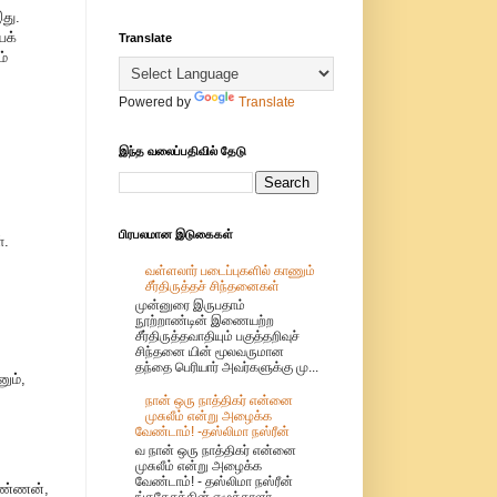
து.
யக்
Translate
ம்
Powered by
Translate
இந்த வலைப்பதிவில் தேடு
பிரபலமான இடுகைகள்
்.
வள்ளலார் படைப்புகளில் காணும்
சீர்திருத்தச் சிந்தனைகள்
முன்னுரை இருபதாம்
நூற்றாண்டின் இணையற்ற
சீர்திருத்தவாதியும் பகுத்தறிவுச்
சிந்தனை யின் மூலவருமான
தந்தை பெரியார் அவர்களுக்கு மு...
ும்,
நான் ஒரு நாத்திகர் என்னை
முசுலீம் என்று அழைக்க
வேண்டாம்! -தஸ்லிமா நஸ்ரீன்
வ நான் ஒரு நாத்திகர் என்னை
முசுலீம் என்று அழைக்க
வேண்டாம்! - தஸ்லிமா நஸ்ரீன்
அண்ணன்,
ங்கதேசத்தின் எழுத்தாளர்