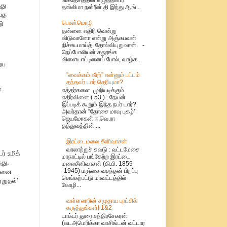
து
தஸ்லிமா நஸ்ரீன் தி இந்து ஆங்...
ய்த
பொன்மொழி
ி
தன்னை எதிரி வென்று
விடுவானோ என்று அஞ்சுபவன்
நிச்சயமாய்த் தோல்வியுறுவான். -
நெப்போலியன் சதுரங்க
விளையாட்டினைப் போல், வாழ்க...
ைய
”வைக்கம் வீரர்” என்னும் பட்டம்
தந்தவர் யார் தெரியுமா?
.
எத்தர்களை முறியடிக்கும்
எதிர்வினை ( 53 ) : நேயன்
இப்படிக் கூறும் இந்த நபர் யார்?
அவர்தான் “தோசை மாவு புகழ்’’
ஜெயமோகன் ஈ.வெ.ரா
தத்துவத்தின் ...
இரட்டைமலை சீனிவாசன்
வரலாற்றுச் சுவடு : வட்டமேசை
் உமிக்
மாநாட்டில் பங்கேற்ற இரட்டை
து.
மலைசீனிவாசன் (கி.பி. 1859
-1945) மஞ்சை வசந்தன் பிறப்பு
்தனை
செங்கற்பட்டு மாவட்டத்தில்
றுதல்'
கோழி...
வள்ளலாரின் சமுதாய புரட்சிக்
கருத்துக்கள்! 1&2
டாக்டர் துரை.சந்திரசேகரன்
(வடஅமெரிக்கா வாசிங்டன் வட்டார