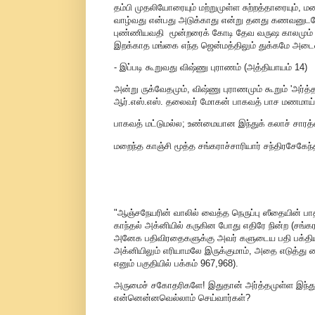
தம்பி முதலியோரையும் மற்றுமுள்ள சுற்றத்தாரையும்,
வாழ்வது என்பது அடுக்காது என்று தனது கணவனுடனே த
புண்ணியவதி மூன்றரைக் கோடி தேவ வருஷ காலமும் ச
இறக்காத மங்கை எந்த ஜென்மத்திலும் துக்கமே அடை
- இப்படி கூறுவது விஷ்ணு புராணம் (அத்தியாயம் 14)
அன்று ருக்வேதமும், விஷ்ணு புராணமும் கூறும் 'அர்
ஆர்.எஸ்.எஸ். தலைவர் மோகன் பாகவத் பாச மணமாய்த்
பாகவத் மட்டுமல்ல; உண்மையான இந்துக் கலாச் சாரத்தைத
மறைந்த காஞ்சி மூத்த சங்கராச்சாரியார் சந்திரசேகேந
"ஆஞ்சநேயரின் வாலில் வைத்த நெருப்பு ஸீதையின் பாதி 
காந்தல் அக்னியில் கருகின போது எதிரே நின்ற (சங்க
அனேக பதிவிரதைகளுக்கு அவர் களுடைய பதி பக்தியி
அக்னியிலும் எரியாமலே இருக்குமாம், அதை எடுத்து வ
எனும் பகுதியில் பக்கம் 967,968).
அருமைச் சகோதரிகளே! இதுதான் அர்த்தமுள்ள இந்த
என்னென்னவெல்லாம் செய்வார்கள்?