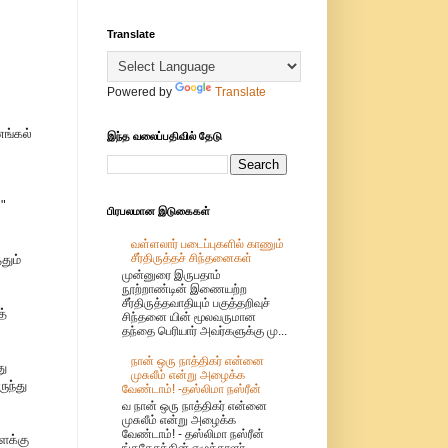
Translate
,
Powered by
Translate
னங்கல்
இந்த வலைப்பதிவில் தேடு
"
பிரபலமான இடுகைகள்
வள்ளலார் படைப்புகளில் காணும்
சீர்திருத்தச் சிந்தனைகள்
தும்
முன்னுரை இருபதாம்
நூற்றாண்டின் இணையற்ற
சீர்திருத்தவாதியும் பகுத்தறிவுச்
த்
சிந்தனை யின் மூலவருமான
தந்தை பெரியார் அவர்களுக்கு மு...
நான் ஒரு நாத்திகர் என்னை
து
முசுலீம் என்று அழைக்க
ுந்து
வேண்டாம்! -தஸ்லிமா நஸ்ரீன்
வ நான் ஒரு நாத்திகர் என்னை
முசுலீம் என்று அழைக்க
வேண்டாம்! - தஸ்லிமா நஸ்ரீன்
ைக்கு
ங்கதேசத்தின் எழுத்தாளர்