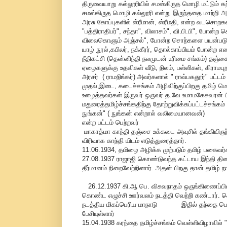
திருவையாறு கல்லூரியில் சமஸ்கிருத மொழி மட்டும் கற
சமஸ்கிருத மொழி கல்லூரி என்று இருந்ததை மாற்றி அரச
அரசு கோப்புகளில் ஸ்ரீமான், ஸ்ரீமதி, என்ற வடசொறகள
"பத்திராதிபர்", சந்தா", விலாசம்", வி.பி.பி", போ
விலைகொளும் அஞ்சல்", போன்ற சொற்களை பயன்படுத்த 
யாழ் நூல்,கபிலர், நக்கீரர், தொல்காப்பியம் போன்ற 
நீதிகட்சி (தென்னிந்தி நலமுடன் உரிமை சங்கம்) தஞ்ச
ஏழைகளுக்கு உதவிகள் வீடு, நிலம், பள்ளிகள், கிரா
அரசர் ( ராமநிங்கர்) அவர்களால் " ராவ்பகதூர்" பட்டம்
முதல்,இடை, கடைச்சங்கம் அழிவிற்குப்பிறகு தமிழ்
உழைத்தவர்கள் இருவர் ஒருவர் த.வே உமாமகேசுவரன் 
மதுரைத்தமிழ்ச்சங்கதிற்கு தோற்றுவிக்கப்பட்டச்சங்
நுங்கன்" ( நுங்கன் என்றால் வலிமையானவன்)
என்ற பட்டம் பெற்றவர்
மாகாத்மா காந்தி தஞ்சை உக்கடை அவுசில் தங்கியிர
விரிவாக காந்தி யிடம் எடுத்துரைத்தார்.
11.06.1934, தமிழை அழிக்க முற்படும் தமிழ் பகைவர
27.08.1937 ராஜாஜி கொண்டுவந்த கட்டாய இந்தி திணிப
தீர்மானம் நிறைவேற்றினார். அதன் பிறகு தான் தமிழ் நாட்
26.12.1937 கி.ஆ பெ. விசுவநாதம் ஒருங்கிணைப்பில்
கொண்ட எழுச்சி ஊர்வலம் நடத்தி வெற்றி கண்டார். 
நடத்திய மிகப்பெரிய மாநாடு இதில் தந்தை பெரியா
பேசியுள்ளார்
15.04.1938 கரந்தை தமிழ்ச்சங்கம் வெள்ளிவிழாவில்