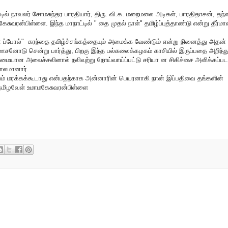
்டில் நாவலர் சோமசுந்தர பாரதியார், திரு. வி.க. மறைமலை அடிகள், பாரதிதாசன், தந
ரன்பிள்ளை. இந்த மாநாட்டில் " தை முதல் நாள்" தமிழ்ப்புத்தாண்டு என்று தீர்மா
ை ப்போல்" கரந்தை தமிழ்ச்சங்கத்தையும் அமைக்க வேண்டும் என்று நினைத்து அதன்
னோடு சென்று பார்த்து, பிறகு இந்த பல்கலைக்கழகம் காசியில் இருப்பதை அறிந்த
ையான அலைச்சலினால் நலிவுற்று நோய்வாய்ப்பட்டு சரியா ன சிகிச்சை அளிக்கப்பட
ாலமானார்.
ம் மரக்கக்கூடாது என்பதற்காக அன்னாரின் பெயரனாகி நான் இப்பதிவை தங்களின்
ா தமிழவேள் உமாமகேசுவரன்பிள்ளை