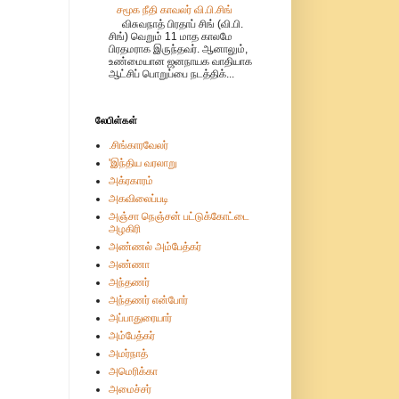
சமூக நீதி காவலர் வி.பி.சிங்
விசுவநாத் பிரதாப் சிங் (வி.பி.
சிங்) வெறும் 11 மாத காலமே
பிரதமராக இருந்தவர். ஆனாலும்,
உண்மையான ஜனநாயக வாதியாக
ஆட்சிப் பொறுப்பை நடத்திக்...
லேபிள்கள்
.சிங்காரவேலர்
'இந்திய வரலாறு
அக்ரகாரம்
அகவிலைப்படி
அஞ்சா நெஞ்சன் பட்டுக்கோட்டை
அழகிரி
அண்ணல் அம்பேத்கர்
அண்ணா
அந்தணர்
அந்தணர் என்போர்
அப்பாதுரையார்
அம்பேத்கர்
அமர்நாத்
அமெரிக்கா
அமைச்சர்