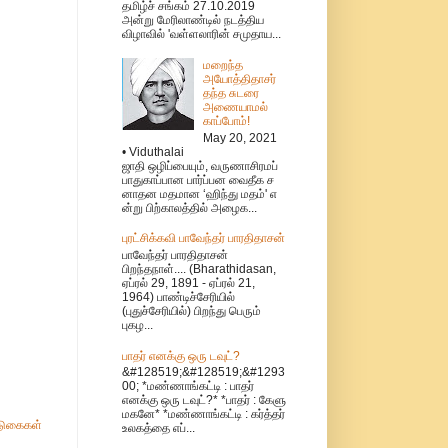
தமிழ்ச் சங்கம் 27.10.2019
அன்று மேரிலாண்டில் நடத்திய
விழாவில் 'வள்ளலாரின் சமுதாய...
மறைந்த
அயோத்திதாசர்
தந்த சுடரை
அணையாமல்
காப்போம்!
May 20, 2021
• Viduthalai
ஜாதி ஒழிப்பையும், வருணாசிரமப்
பாதுகாப்பான பார்ப்பன வைதீக ச
னாதன மதமான ‘ஹிந்து மதம்' எ
ன்று பிற்காலத்தில் அழைக...
புரட்சிக்கவி பாவேந்தர் பாரதிதாசன்
பாவேந்தர் பாரதிதாசன்
பிறந்தநாள்.... (Bharathidasan,
ஏப்ரல் 29, 1891 - ஏப்ரல் 21,
1964) பாண்டிச்சேரியில்
(புதுச்சேரியில்) பிறந்து பெரும்
புகழ...
பாதர் எனக்கு ஒரு டவுட்?
&#128519;&#128519;&#1293
00; *மண்ணாங்கட்டி : பாதர்
எனக்கு ஒரு டவுட்?* *பாதர் : கேளு
மகனே* *மண்ணாங்கட்டி : கர்த்தர்
ுகைகள்
உலகத்தை எப்...