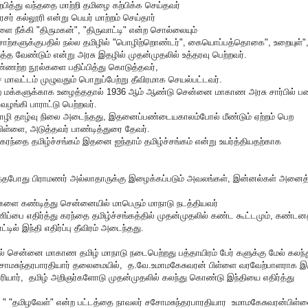
்பித்து வந்ததை மாற்றி தமிழை கற்பிக்க செய்தவர்
ர் கல்லூரி என்று பெயர் மாற்றம் செய்தார்
ை நீக்கி "திருமகன்", "திருவாட்டி" என்ற சொல்லையும்
ன்ற சொற்களுக்குபதில் நல்ல தமிழில் "பொழிற்றொண்டர்", கையொப்பத்தொகை", உறையுள்"
வேண்டும் என்று அரசு இதழில் முதன்முதலில் உத்தரவு பெற்றவர்.
எண்ணற்ற நூல்களை பதிப்பித்து கொடுத்தவர்,
ை மாவட்டம் முழுவதும் பொறுப்பேற்று தீவிரமாக செயல்பட்டவர்.
மபுற மக்களுக்காக உழைத்ததால் 1936 ஆம் ஆண்டு சென்னை மாகாண அரசு சார்பில் ப
 வழங்கி பாராட்டு பெற்றவர்.
 மொழி தாழ்வு நிலை அடைந்தது, இதனைப்பண்டையகாலம்போல் மீண்டும் ஏற்றம் பெற
பிள்ளை, அடுத்தவர் பாண்டித்துரை தேவர்.
கம் கரந்தை தமிழ்ச்சங்கம் இதனை ஐந்தாம் தமிழ்ச்சங்கம் என்று உயர்த்தியதற்காக 
ுந்தபோது பிராமணர் அல்லாதாருக்கு இழைக்கப்படும் அவலங்கள், இன்னல்கள் அனைத்
்களை கண்டித்து சென்னையில் மாபெரும் மாநாடு நடத்தியவர்
்பை எதிர்த்து கரந்தை தமிழ்ச்சங்கத்தில் முதன்முதலில் கண்ட கூட்டமும், கண்டன
டில் இந்தி எதிர்ப்பு தீவிரம் அடைந்தது.
 சென்னை மாகாண தமிழ் மாநாடு நடைபெற்றது பத்தாயிரம் பேர் களுக்கு மேல் கலந்
சொமசுந்தரபாரதியார் தலைமையில், த.வே.உமாமகேசுவரன் பிள்ளை வரவேற்பாளராக இர
ர், தமிழ் அறிஞர்களோடு முதன்முதலில் கலந்து கொண்டு இந்தியை எதிர்த்து
 " " "தமிழவேள்" என்ற பட்டத்தை நாவலர் சசோமசுந்தரபாரதியார உமாமகேசுவரன்பிள்ள