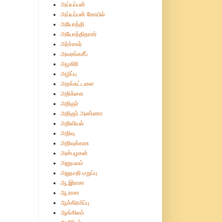
அய்யப்பன்
அய்யப்பன் கோயில்
அயோத்தி
அயோத்திதாசர்
அர்ச்சகர்
அவரங்கசீப்
அழகிரி
அழிப்பு
அறக்கட்டளை
அறிக்கை
அறிஞர்
அறிஞர் அண்ணா
அறிவியல்
அறிவு
அறிவுக்கரசு
அன்பழகன்
அனுபவம்
அனுமதி மறுப்பு
ஆ.இராசா
ஆ.ராசா
ஆக்கிரமிப்பு
ஆங்கிலம்