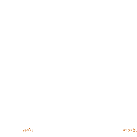
முகப்பு
பழைய இட