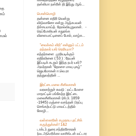
தஸ்லிமா நஸ்ரீன் தி இந்து ஆங்...
்தை
பொன்மொழி
னம்
தன்னை எதிரி வென்று
விடுவானோ என்று அஞ்சுபவன்
நிச்சயமாய்த் தோல்வியுறுவான். -
ு
நெப்போலியன் சதுரங்க
விளையாட்டினைப் போல், வாழ்க...
ாமல்
”வைக்கம் வீரர்” என்னும் பட்டம்
தந்தவர் யார் தெரியுமா?
எத்தர்களை முறியடிக்கும்
எதிர்வினை ( 53 ) : நேயன்
இப்படிக் கூறும் இந்த நபர் யார்?
அவர்தான் “தோசை மாவு புகழ்’’
ஜெயமோகன் ஈ.வெ.ரா
தத்துவத்தின் ...
இரட்டைமலை சீனிவாசன்
வரலாற்றுச் சுவடு : வட்டமேசை
மாநாட்டில் பங்கேற்ற இரட்டை
மலைசீனிவாசன் (கி.பி. 1859
-1945) மஞ்சை வசந்தன் பிறப்பு
செங்கற்பட்டு மாவட்டத்தில்
கோழி...
வள்ளலாரின் சமுதாய புரட்சிக்
கருத்துக்கள்! 1&2
டாக்டர் துரை.சந்திரசேகரன்
(வடஅமெரிக்கா வாசிங்டன் வட்டார