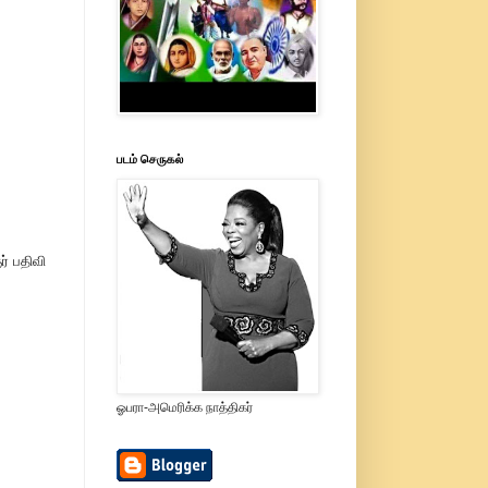
படம் செருகல்
் பதிவி
ஓபரா-அமெரிக்க நாத்திகர்