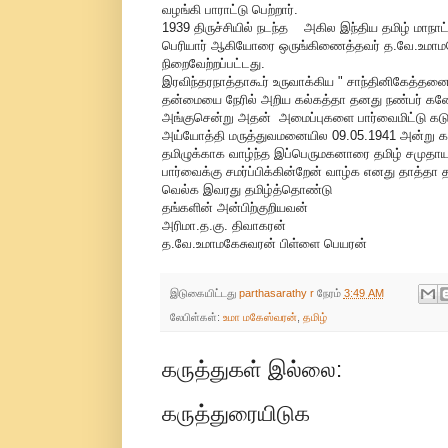
வழங்கி பாராட்டு பெற்றார்.
1939 திருச்சியில் நடந்த அகில இந்திய தமிழ் மாநாட
பெரியார் ஆகியோரை ஒருங்கிணைத்தவர் த.வே.உமாமகேசுவ
நிறைவேற்றப்பட்டது.
இரவிந்தரநாத்தாகூர் உருவாக்கிய " சாந்தினிகேத்தன
தன்மையை நேரில் அறிய கல்கத்தா தனது நண்பர் கணேச
அங்குசென்று அதன் அமைப்புகளை பார்வைமிட்டு கடும
அய்யோத்தி மருத்துவமனையில 09.05.1941 அன்று க
தமிழுக்காக வாழ்ந்த இப்பெருமகனாரை தமிழ் சமுதாய
பார்வைக்கு சமர்ப்பிக்கின்றேன் வாழ்க எனது தாத்த
வெல்க இவரது தமிழ்த்தொண்டு
தங்களின் அன்பிற்குறியவன்
அரிமா.த.கு. திவாகரன்
த.வே.உமாமகேசுவரன் பிள்ளை பெயரன்
இடுகையிட்டது
parthasarathy r
நேரம்
3:49 AM
லேபிள்கள்:
உமா மகேஸ்வரன்
,
தமிழ்
கருத்துகள் இல்லை:
கருத்துரையிடுக