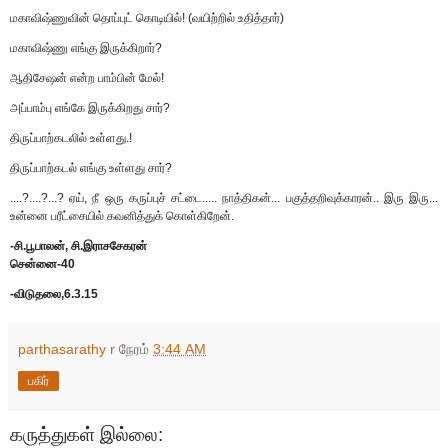
மகாவிஷ்ணுவின் தொப்புட் கொடியில்! (வயிற்றில் உதித்தார்)
மகாவிஷ்ணு எங்கு இருக்கிறார்?
ஆதிசேஷன் என்ற பாம்பின் மேல்!
அப்பாம்பு எங்கே இருக்கிறது சார்?
திருப்பாற்கடலில் உள்ளது.!
திருப்பாற்கடல் எங்கு உள்ளது சார்?
....?....?...? ஏய், நீ ஒரு கருப்புச் சட்டை..... நாத்திகன்... பகுத்தறிவுக்காரன்.. இரு இரு...
உன்னை பரீட்சையில் கவனித்துக் கொள்கிறேன்.
-சி.பூபாலன், சி.இராசசேகரன்
சென்னை-40
-விடுதலை,6.3.15
parthasarathy r
நேரம்
3:44 AM
பகிர்
கருத்துகள் இல்லை: