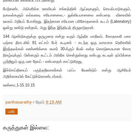
தலைப்பில் வெளியிடப்பட்டுள்ளது.
மேற்கண்ட அமெரிக்க உளவியல் சங்கத்தின் ஆய்வுகளும், செயல்பாடுகளும்,
தகவல்களும் எவ்வளவு சரியானவை,- துல்லியமானவை என்பதை விரைவில்
உலகம் அறியப் போகிறது. இதற்கான சரியான பரிசோதனைக் கூடம் (Laboratory)
ஒன்று உண்டு என்றால், அது இந்த இந்தியத் திருநாடுதான்.
144 ஆண்டுகளுக்கு ஒருமுறை என்று வரும் ஆந்திர மாநிலம், கோதாவரி மகா
புஷ்கர நீராடலில் 81 லட்சம் பேர் கூடினர் - கடந்த ஒரு வாரமாக நெரிசலில்
இறந்தவர்கள் எண்ணிக்கை சுமார் 30-க்கும் மேல் என்ற கொடுமையான கோர
நிகழ்வுக்குப் பின்னரும் கூட்டம் அங்கே சென்றுள்ளது என்பது கடவுள் நம்பிக்கை
முற்றிலும் ஒரு மன நோய் - என்பதைக் காட்டுகிறது.
இச்செய்தியைப் பகுத்தறிவாளர்கள் பரப்ப வேண்டும் என்று ஆசிரியர்
அறிக்கையில் கேட்டுக்கொண்டார்கள்.
உண்மை,1-15.10.15
parthasarathy r
நேரம்
9:19 AM
பகிர்
கருத்துகள் இல்லை: