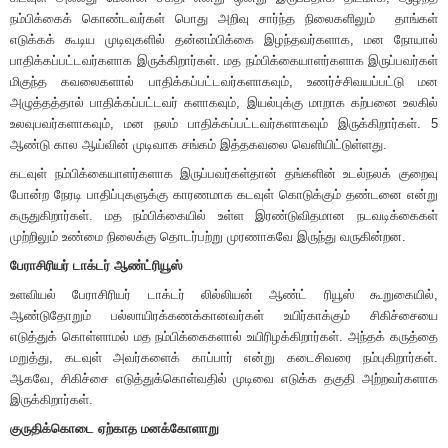
நம்பிக்கைக் கொண்டவர்கள் பொது அறிவு சார்ந்த நிலைகளிலும் தாங்கள்
எடுக்கக் கூடிய முடிவுகளில் தன்னம்பிக்கை இழந்தவர்களாக, மன நோயால்
பாதிக்கப்பட்டவர்களாக இருக்கிறார்கள். மத நம்பிக்கையாளர்களாக இருப்பவர்கள்
மிகுந்த கவலைகளால் பாதிக்கப்பட்டவர்களாகவும், உணர்ச்சிவயப்பட்டு மன
அழுத்தத்தால் பாதிக்கப்பட்டவர் களாகவும், இயல்புக்கு மாறாக கற்பனை உலகில்
உலவுபவர்களாகவும், மன நலம் பாதிக்கப்பட்டவர்களாகவும் இருக்கிறார்கள். 5
ஆண்டு கால ஆய்வின் முடிவாக சங்கம் இத்தகவலை வெளியிட்டுள்ளது.
கடவுள் நம்பிக்கையாளர்களாக இருப்பவர்கள்தான் தங்களின் உடல்நலக் குறைவு
போன்ற நேரடி பாதிப்புகளுக்கு காரணமாக கடவுள் கொடுக்கும் தண்டனை என்று
கருதுகிறார்கள். மத நம்பிக்கையில் உள்ள இரண்டுவிதமான நடவடிக்கைகள்
முற்றிலும் உண்மை நிலைக்கு தொடர்பற்று முரணாகவே இருந்து வருகின்றன.
பேராசிரியர் டாக்டர் ஆண்ட்ரியூஸ்
உளவியல் பேராசிரியர் டாக்டர் லில்லியன் ஆண்ட் ரியூஸ் கூறுகையில்,
ஆண்டுதோறும் பல்லாயிரக்கணக்கானவர்கள் உயிர்காக்கும் சிகிச்சையை
எடுத்துக் கொள்ளாமல் மத நம்பிக்கைகளால் உயிரிழக்கிறார்கள். அந்தக் கருத்தை
மறுத்து, கடவுள் அவர்களைக் காப்பார் என்று கடைசிவரை நம்புகிறார்கள்.
ஆகவே, சிகிச்சை எடுத்துக்கொள்வதில் முடிவை எடுக்க தகுதி அற்றவர்களாக
இருக்கிறார்கள்.
குருதிக்கொடை ஏற்காத மனக்கோளாறு