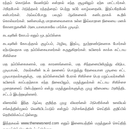
ரத்தம் கொடுக்க வேண்டும் என்றால் எந்த சூழலிலும் ஏற்க மாட்டார்கள்.
அதேபோல் அடுத்தவர் ரத்தத்தைப் பெற்று உயிர் வாழ்வதைவிட இறப்பதேமேல்
என்பார்கள். அவ்வப்போது பலரும் ஆவிகளைக் கண்டதாகக் கூறிக்
கொள்வார்கள். உண்மைக்கு மாறானவைகளாக உள்ள இவ்வாறான நிலையை மனக்
கோளாறுகளின் அடையாளமாகவே பார்க்க முடியும்.
கடவுளின் கோபம் எனும் மூடநம்பிக்கை
கடவுளின் கோபத்தால் குழப்பம், அழிவு, இறப்பு, நூற்றாண்டுகளாக போர்கள்
ஏற்படுவதாக மத நம்பிக்கையாளர்கள் கருதுகிறார்கள். உயிரைக் காக்க கட்டாய
சிகிச்சை
மத நம்பிக்கைகளால், மத காரணங்களால், மத சிந்தனையிலிருந்து விடுபட
முடியாமல், அவர்களின் உடல் நலனைப் பொறுத்து தேவையான முடிவை எட்ட
முடியாதவர்களுக்கு, மத நம்பிக்கையின் பேரால் சிகிச்சை பெற மறுப்பவர்களின்
உயிரைக் காப்பதற்காக எந்த நிலையிலும், மருத்துவர்கள் கட்டாய சிகிச்சை
முறைகளைப் பின்பற்றலாம் என்று மருத்துவர்களுக்கு முழு உரிமையை அளித்திட
சட்டம் இயற்றவுள்ளனர்.
விரைவில் இந்த ஆய்வு குறித்த முழு விவரங்கள் அமெரிக்கன் உளவியல்
சங்கத்தின்மூலம் வெளியிடப்படும் என்றும் அச்சங்கத்தின் செய்திக் குறிப்பில்
தெரிவிக்கப்பட்டுள்ளது.
இத்தகவல் www.thenewsnerd.com எனும் இணையத்தில் மருத்துவச் செய்தித்