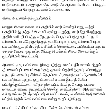
மாடுகளையும் பூஜைக்குக் கொண்டு சென்றனராம். விவசாயிகளும்,
மாடுகளுடன் சேர்ந்து பயணம் செய்தனராம்.
தீயை அணைக்கும் முயற்சியில்
மாரநாயக்கனபாளையா பகுதியில் லாரி சென்றபோது, அந்தப்
பகுதியில் இருந்த மின் கம்பி ஒன்று அறுந்து, லாரிமீது விழுந்தது.
இதில் லாரி தீப்பிடித்து எரிந்ததால், பெரும் விபத்து ஏற்பட்டது. 9
விவசாயிகள் கீழே குதித்துத் தப்பியோடினர். ஒரு விவசாயி யுடன்
பசு மாடுகளும் தீ விபத்தில் சிக்கிக் கொண்டன. மாடுகளின் கதறல்
சத்தம் கேட்டு, ஓடி வந்த அப்பகுதி மக்கள் தீயை அணைக்கும்
முயற்சியில் ஈடுபட்டனர்.
ஆனால், முடியவில்லை. இதையடுத்து மாவட்ட நிர் வாகம் மற்றும்
தீயணைப்புப் படையினருக்குத் தகவல் தெரிவித்தனர். விரைந்து
வந்த தீயணைப்பு வீரர்கள் நெருப்பை அணைத்தனர். ஆனால், 14
பசு மாடுகள் மற்றும் ஒரு விவசாயி சம்பவ இடத்திலேயே
உயிரிழந்துவிட்டனர். எரிந்த நிலையில் கிடந்த அவரது உடலை
மாவட்டக் காவல் துறையினர் சென்று கைப்பற்றினர். அதிகாரிகள்
வந்து சம்பவ இடத்தைப் பார் வையிட்டாலும், பெஸ்காம் அதிகாரிகள்
மட்டும் நேரில் செல்லவில்லை என்று கூறப் படுகிறது.
மாவட்ட ஆட்சியர் உத்தர விட்ட பின்னரே, அவர்கள் சம்பவ