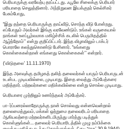
பெரியாருக்கு வரவேற்பு தரப்பட்டது. ஃபூலே சிலைக்கு பெரியார்
மரியாதை செலுத்தினார். அந்நிறுவன இயக்குநர் கெல்சிகர்
பேசும்போது,
“இது தந்தை பெரியாருக்கு தாய்வீடு, சொந்த வீடு போன்றது.
எப்போதும் அவர்கள் இங்கு வரவேண்டும். உங்கள் வருகையால்
நாங்கள் உளப்பூர்வமாக மகிழ்ச்சிக் கடலில் பெருமிதத்தில்
ஆழ்ந்தோம்’’ என்று குறிப்பிட்டார். இந்த விழாவிலும் டாக்டர்
பொராலே கலந்துகொண்டு பேசினார். “உங்களது
கொள்கைகள்தான் எங்களது கொள்கைகள்’’ என்றார்.
(‘விடுதலை’ 11.11.1970)
இந்த அளவுக்கு தமிழகத் தலித் தலைவர்கள் யாரும் பெரியாருடன்
உடன்பட முடியவில்லை, முடியாது. இதை வைத்து அம்பேத்கரை
மதித்தார். மற்றவர்களை மதிக்கவில்லை என்று சொல்ல முடியாது.
பெரியாரை முற்றிலும் உணர்ந்தவர் அம்பேத்கர்.
பா- ர்ப்பனரல்லாதோருக்கு நான் சொல்வது என்னவென்றால்
தலைமைத்துவம், மக்கள் ஒற்றுமை தலைவரிடம் மரியாதை
ஆகியவற்றை மற்றவர்களிடமிருந்து பார்த்து படித்துக்
கொள்ளுங்கள்... தலைவர் பெரியாரிடத்தில் முழு நம்பிக்கை
வைத்து மதித்து நடந்து கொள்ளுங்கள். (‘குடிஅரசு’ 30.9.1944)