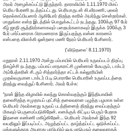
அவர் அழைக்கப்பட்டு இருந்தார். தாராவியில் 1.11.1970 மிகப்
பெரிய பேரணி நடத்தப்பட்டது. பெரியாருடன் கி.வீரமணி, புலவர்
தொல்காப்பியனார் ஆகியோர் திறந்த காரில் அமர்ந்து சென்றார்கள்.
மாதுங்கா என்ற இடத்தில் பொதுக்கூட்டம் நடந்தது. 100க்கு 97 பேர்
கீழ் ஜாதி சூத்திரர்களாகவும் பறையர்களாகவும் இருக்க 100க்கு 3
பேர் பார்ப்பனராக பிராமணராக இருப்பதற்கு என்ன காரணம்
என்பதை விளக்கி ஒன்றரை மணி நேரம் பெரியார் பேசினார்.
(‘விடுதலை’ 8.11.1970)
மறுநாள் 2.11.1970 அன்று பம்பாயில் பெரியார் உருவப்படம் திறப்பு
நிகழ்ச்சி நடந்தது. பம்பாய் மாநகராட்சி முன்னாள் மேயரும், டாக்டர்
அம்பேத்கரின் சீடரும் சித்தார்த்தா சட்டக் கல்லூரியின்
முதல்வருமான டாக்டர் பி.டி.பொராலே பெரியாரின் உருவப்படத்தை
திறந்து வைத்துப் பேசினார். அவர் பேச்சு:
“நான் இந்த விழாவில் கலந்து கொள்வதற்கும் இந்தியாவின்
தலைசிறந்த சமுதாயப் புரட்சித் தலைவரான பழுத்த பழமாக உள்ள
பெரியார் அவர்களது உருவப் படத்தினைத் திறந்து வைப்பதற்கும்
மிகவும் பெருமைப்படுகிறேன். எனக்குக் கிட்டிய பெரும் பேறாக
இதனை எண்ணி மகிழ்கிறேன்... பெரியார் அவர்கள் இந்த 92
வயதிலும் இப்படிப்பட்ட அழுத்தப்பட்ட தாழ்த்தப்பட்ட ஒடுக்கப்பட்ட
மக்களுக்காக அயராது பாடுபடும் ஒரு மாபெரும் தலைவராகக்