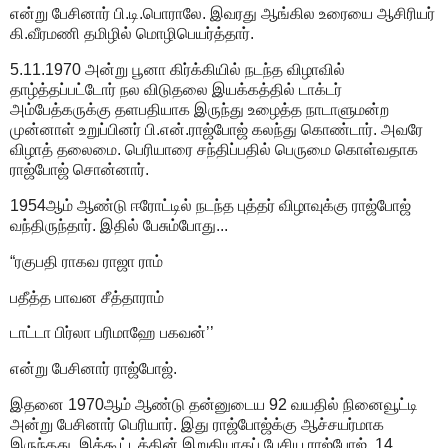
என்று பேசினார் பி.டி.பொராலே. இவரது ஆங்கில உரையை ஆசிரியர்
கி.வீரமணி தமிழில் மொழிபெயர்த்தார்.
5.11.1970 அன்று பூனா கிர்க்கியில் நடந்த விழாவில்
தாழ்த்தப்பட்டோர் நல விடுதலை இயக்கத்தில் டாக்டர்
அம்பேத்கருக்கு தளபதியாக இருந்து உழைத்த நாடாளுமன்ற
முன்னாள் உறுப்பினர் பி.என்.ராஜ்போஜ் கலந்து கொண்டார். அவரே
விழாத் தலைமை. பெரியாரை சந்திப்பதில் பெருமை கொள்வதாக
ராஜ்போஜ் சொன்னார்.
1954ஆம் ஆண்டு ஈரோட்டில் நடந்த புத்தர் விழாவுக்கு ராஜ்போஜ்
வந்திருந்தார். இதில் பேசும்போது...
“ரகுபதி ராகவ ராஜா ராம்
பதீத்த பாவன சீத்தாராம்
டாட்டா பிர்லா பரிமாஹே பகவன்’’
என்று பேசினார் ராஜ்போஜ்.
இதனை 1970ஆம் ஆண்டு தன்னுடைய 92 வயதில் நினைவூட்டி
அன்று பேசினார் பெரியார். இது ராஜ்போஜ்க்கு ஆச்சயர்மாக
இருந்தது. இக்கூட்டத்தின் இறுதியாகப் பேசிய ராஜ்போஜ், 14