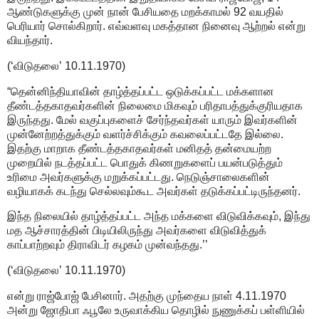
ஆண்டுகளுக்கு முன் நான் பேசியதை மறக்காமல் 92 வயதில்
பெரியார் சொல்கிறார். எவ்வளவு மகத்தான நினைவு ஆற்றல் என்று
வியந்தார்.
(‘விடுதலை’ 10.11.1970)
“தென்னிந்தியாவின் தாழ்த்தப்பட்ட ஒடுக்கப்பட்ட மக்களான
தீண்டத்தகாதவர்களின் நிலைமை மிகவும் பரிதாபத்துக்குரியதாக
இருந்தது. மேல் வகுப்புகளைச் சேர்ந்தவர்கள் யாரும் இவர்களின்
முன்னேற்றத்துக்கும் வளர்ச்சிக்கும் கவலைப்பட்டதே இல்லை.
இதற்கு மாறாக தீண்டத்தகாதவர்கள் மனிதத் தன்மையற்ற
முறையில் நடத்தப்பட்ட பொதுக் கிணறுகளைப் பயன்படுத்தும்
உரிமை அவர்களுக்கு மறுக்கப்பட்டது. நெடுஞ்சாலைகளின்
வழியாகக் கடந்து செல்லவும்கூட அவர்கள் தடுக்கப்பட்டிருந்தனர்.
இந்த நிலையில் தாழ்த்தப்பட்ட அந்த மக்களை விடுவிக்கவும், இந்து
மத ஆச்சாரத்தின் பிடியிலிருந்து அவர்களை விடுவித்துக்
காப்பாற்றவும் திராவிடர் கழகம் முன்வந்தது.’’
(‘விடுதலை’ 10.11.1970)
என்று ராஜ்போஜ் பேசினார். அதற்கு முந்தைய நாள் 4.11.1970
அன்று ஜோதிபா ஃபூலே உருவாக்கிய தொழில் நுணுக்கப் பள்ளியில்