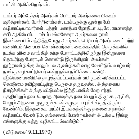
காட்சி அளிக்கிறார்கள்.
டாக்டர் அம்பேத்கர் அவர்கள் பெரியார் அவர்களை மிகவும்
மதித்தார்கள். போற்றினார்கள். டாக்டருக்கு மூன்று பேர்
வழிகாட்டியாவார்கள். புத்தர், மகாத்மா ஜோதிபா ஃபூலே, ராமானந்த
கபீர் ஆகியோர். டாக்டர் மல்லசேகரா அவர்களை நான்
இலங்கையில் சந்தித்தபோது அவர்கள், பெரியார் அவர்களைப் பற்றி
என்னிடம் நிறையச் சொன்னார்கள். வைக்கத்தில் தெருக்களில்
நடக்க உரிமை வாங்கித் தந்த போராட்டத்திலிருந்து இன்றுவரை
தொடர்ந்து போராடிக் கொண்டு இருக்கிறார். அவர்கள்
நூற்றாண்டுக்கு மேலும் பல ஆண்டுகள் வாழ வேண்டும். வாழ்வார்
நமக்கு வழிகாட்டுவார் என்ற நல்ல நம்பிக்கை உண்டு.
கீழ்வெண்மணியில் தாழ்த்தப்பட்டவர்கள் உயிருடன் எரிக்கப்பட்ட
கொடுமை தமிழ்நாட்டிற்கு பெருமை தருவதல்ல. அத்தகைய
நிகழ்ச்சிகள் அங்கு மட்டுமல்ல இந்தியாவில் வேற எந்தப்
பகுதியிலும் நடைபெறாத அளவுக்கு நடைபெறும் தி.மு.க., ஆட்சி,
மேலும் அதனை முழு மூச்சுடன் சமுதாய புரட்சிக்குத் திருப்ப
வேண்டும். இத்தகைய புரட்சி இயக்கத்திற்கு தலைமை தாங்கி
வழிகாட்ட வேண்டும். தங்களைப் போன்றவர்கள் அடிக்கடி இங்கு
எங்களுக்கு வந்து வழிகாட்ட வேண்டும்.’’
(‘விடுதலை’ 9.11.1970)