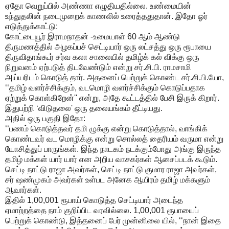
ஏதோ வெறுப்பில் அண்ணா எழுதியதில்லை. உண்மையின்
உந்துதலின் நடைமுறைக் காணலில் உரைத்ததுதான். இதோ ஓர்
எடுத்துக்காட்டு:
கோட்டையூர் இராமநாதன் -உமையாள் 60 ஆம் ஆண்டு
திருமணத்தில் அழகப்பச் செட்டியார் ஒரு லட்சத்து ஒரு ரூபாயை
திருவிதாங்கூர் சர்வ கலா சாலையில் தமிழ்க் கல் விக்கு ஒரு
நிறுவனம் ஏற்படுத் திடவேண்டும் என்று சர்.சி.பி. ராமசாமி
அய்யரிடம் கொடுத் தார். அதனைப் பெற்றுக் கொண்ட சர்.சி.பி.யோ,
‘‘தமிழ் வளர்ச்சிக்கும், வடமொழி வளர்ச்சிக்கும் கொடுப்பதாக
ஏற்றுக் கொள்கிறேன்'' என்று, அதே கூட்டத்தில் பேசி இருக் கிறார்.
இதுபற்றி ‘விடுதலை' ஒரு தலையங்கம் தீட்டியது.
அதில் ஒரு பகுதி இதோ:
‘‘பணம் கொடுத்தவர் தமி ழுக்கு என்று கொடுத்தால், வாங்கிக்
கொண்டவர் வட மொழிக்கு என்று சொல்லத் தைரியம் வருமா என்று
யோசித்துப் பாருங்கள். இந்த நாடகம் நடக்கும்போது அங்கு இருந்த
தமிழ் மக்கள் யார் யார் என அறிய வாசகர்கள் ஆசைப்படக் கூடும்.
செட்டி நாட்டு ராஜா அவர்கள், செட்டி நாட்டு குமார ராஜா அவர்கள்,
சர் ஷண்முகம் அவர்கள் உள்பட அனேக ஆயிரம் தமிழ் மக்களும்
ஆவார்கள்.
இதில் 1,00,001 ரூபாய் கொடுத்த செட்டியார் அடைந்த
ஏமாற்றத்தை நாம் குறிப்பிட வரவில்லை. 1,00,001 ரூபாயைப்
பெற்றுக் கொண்டு, இத்தனைப் பேர் முன்னிலை யில், ‘‘நான் இதை