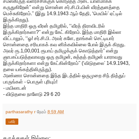
சமஸ்கிருத வளர்ச்சிக்குக் கொடுத்த அடை யாளமாகக்
கருதுகிறேன்'' என்று சொன்ன சர்.சி.பி.யின் வீரத்தனத்தை
மெச்சுகிறோம்.'' (இது 14.9.1943 ஆம் தேதி, ‘மெயில்' ஏட்டில்
இருக்கிறது).
இந்த மாதிரி ஒரு வீரன் தமிழரில், ‘‘வீரத் திராவிடரில்
இருக்கிறார்களா?'' என்று கேட் கிறோம். இந்த மாதிரி இல்லா
விட்டாலும், ‘‘ஓ! சர்.சி.பி. அவர் களே, தாங்கள் செட்டியார்
சொன்னதை சரியாகக் கவ னிக்கவில்லை போல் இருக் கிறது.
அவர் ரூ.1,00,001 ரூபாய் தமிழுக்குக் கொடுத்தார்'' என்று
ஞாபகப்படுத்தவாவது ஒரு தமிழன், சுத்தத் தமிழன் யாராவது
இருக்கிறார்களா என்று கேட்கின்றோம்'' (‘விடுதலை' 14.9.1943,
தலை யங்கத்திலிருந்து).
அண்ணா சொன்னதை இந்த இடத்தில் ஒருமுறை சிந் தித்துப்
பாருங்கள் - பொருள் புரியும்!
- மயிலாடன்
- விடுதலை நாளேடு 29 6 20
parthasarathy r
நேரம்
8:59 AM
பகிர்
கருத்துகள் இல்லை: