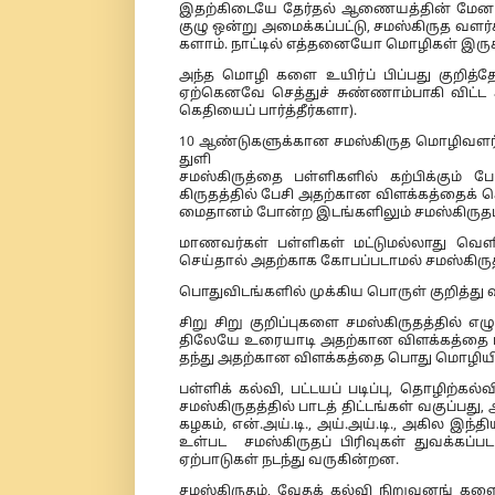
இதற்கிடையே தேர்தல் ஆணையத்தின் மேன
குழு ஒன்று அமைக்கப்பட்டு, சமஸ்கிருத வளர்ச
களாம். நாட்டில் எத்தனையோ மொழிகள் இருக்
அந்த மொழி களை உயிர்ப் பிப்பது குறித்த
ஏற்கெனவே செத்துச் சுண்ணாம்பாகி விட்ட 
கெதியைப் பார்த்தீர்களா).
10 ஆண்டுகளுக்கான சமஸ்கிருத மொழிவளர்ச்
துளி
சமஸ்கிருத்தை பள்ளிகளில் கற்பிக்கும்
கிருதத்தில் பேசி அதற்கான விளக்கத்தைக் க
மைதானம் போன்ற இடங்களிலும் சமஸ்கிருதம
மாணவர்கள் பள்ளிகள் மட்டுமல்லாது வெளி
செய்தால் அதற்காக கோபப்படாமல் சமஸ்கிரு
பொதுவிடங்களில் முக்கிய பொருள் குறித்து 
சிறு சிறு குறிப்புகளை சமஸ்கிருதத்தில் எழ
திலேயே உரையாடி அதற்கான விளக்கத்தை பிற
தந்து அதற்கான விளக்கத்தை பொது மொழியில்
பள்ளிக் கல்வி, பட்டயப் படிப்பு, தொழிற்க
சமஸ்கிருதத்தில் பாடத் திட்டங்கள் வகுப்பது, அய்.அ
கழகம், என்.அய்.டி., அய்.அய்.டி., அகில இந்த
உள்பட சமஸ்கிருதப் பிரிவுகள் துவக்கப்
ஏற்பாடுகள் நடந்து வருகின்றன.
சமஸ்கிருதம், வேதக் கல்வி நிறுவனங் களை