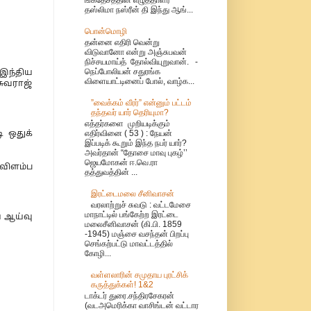
தஸ்லிமா நஸ்ரீன் தி இந்து ஆங்...
பொன்மொழி
தன்னை எதிரி வென்று
விடுவானோ என்று அஞ்சுபவன்
நிச்சயமாய்த் தோல்வியுறுவான். -
நெப்போலியன் சதுரங்க
 இந்திய
விளையாட்டினைப் போல், வாழ்க...
சுவராஜ்
”வைக்கம் வீரர்” என்னும் பட்டம்
தந்தவர் யார் தெரியுமா?
எத்தர்களை முறியடிக்கும்
எதிர்வினை ( 53 ) : நேயன்
ி ஒதுக்
இப்படிக் கூறும் இந்த நபர் யார்?
அவர்தான் “தோசை மாவு புகழ்’’
ஜெயமோகன் ஈ.வெ.ரா
 விளம்ப
தத்துவத்தின் ...
இரட்டைமலை சீனிவாசன்
வரலாற்றுச் சுவடு : வட்டமேசை
மாநாட்டில் பங்கேற்ற இரட்டை
ய ஆய்வு
மலைசீனிவாசன் (கி.பி. 1859
-1945) மஞ்சை வசந்தன் பிறப்பு
செங்கற்பட்டு மாவட்டத்தில்
கோழி...
வள்ளலாரின் சமுதாய புரட்சிக்
கருத்துக்கள்! 1&2
டாக்டர் துரை.சந்திரசேகரன்
(வடஅமெரிக்கா வாசிங்டன் வட்டார