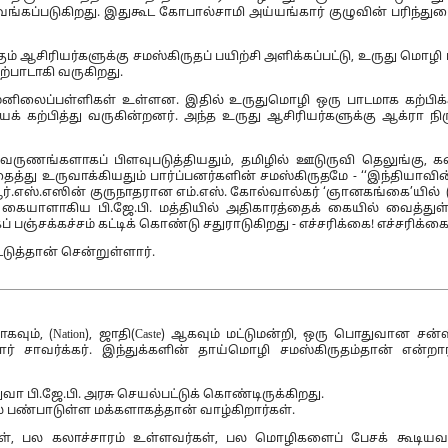
று துவங்கப்படுகிறது. இதுகூட கோபால்சாமி அய்யங்கார் குழுவின் பரிந்து
் ஆசிரியர்களுக்கு சமஸ்கிருதப் பயிற்சி அளிக்கப்பட்டு, உருது மொழி 
ற்பாடாகி வருகிறது.
் மேனிலைப்பள்ளிகள் உள்ளன. இதில் உருதுமொழி ஒரு பாடமாக கற்பிக்க
க் கற்பித்து வருகின்றனர். அந்த உருது ஆசிரியர்களுக்கு ஆக்ரா நி
 வருணங்களாகப் பிளவுபடுத்தியதும், தமிழில் ஊடுருவி தெலுங்கு, க
 உருவாக்கியதும் பார்ப்பனர்களின் சமஸ்கிருதமே - ‘‘இந்தியாவின
ஆர்.எஸ்.எஸின் குருநாதரான எம்.எஸ். கோல்வால்கர் ‘ஞானகங்கை’யில் (B
எஸின் கையாளாகிய பி.ஜே.பி. மத்தியில் அதிகாரத்தைக் கையில் வைத்துள
ஞ்சக்கச்சம் கட்டிக் கொண்டு சதுராடுகிறது - எச்சரிக்கை! எச்சரிக்கை!
டுத்தான் சென்றுள்ளார்.
வும், (Nation), ஜாதி(Caste) ஆகவும் மட்டுமன்றி, ஒரு பொதுவான சன்ஸ
என்றார் சாவர்க்கர். இந்துக்களின் தாய்மொழி சமஸ்கிருதம்தான் என்ற
ா பி.ஜே.பி. அரசு செயல்பட்டுக் கொண்டிருக்கிறது.
பண்பாடுள்ள மக்களாகத்தான் வாழ்கிறார்கள்.
கள், பல கலாச்சாரம் உள்ளவர்கள், பல மொழிகளைப் பேசக் கூடியவ