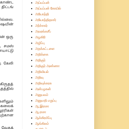
அய்யப்பன்
 கொண்ட
திட்டங்
அய்யப்பன் கோயில்
அயோத்தி
அயோத்திதாசர்
யில்லை.
ாஷையின்
அர்ச்சகர்
அவரங்கசீப்
அழகிரி
ின் ஒரு
அழிப்பு
ு சமஸ்
அறக்கட்டளை
ையாட்டு
அறிக்கை
அறிஞர்
ை கேலி
அறிஞர் அண்ணா
அறிவியல்
அறிவு
அறிவுக்கரசு
கிருதத்
அன்பழகன்
தத்தில்
அனுபவம்
அனுமதி மறுப்பு
களிலும்
ஆ.இராசா
பல்கலைக்
லூரிகள்
ஆ.ராசா
தற்கான
ஆக்கிரமிப்பு
ஆங்கிலம்
. வேதக்