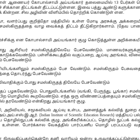
ாள் ஆணையர் கோபால்சாமி அய்யங்கார் தலைமையில் 13 பேர்கள்
் சிக்கான திட்டங்கள் தீட்டப்பட்டுள்ளன. இவை பத்து ஆண்டு களுக்கான 
 கின்றன. சில அழிவின் விளிம்பில் தொற்றிக் கொண்டுள் ளன.
ோ, வளர்ப்பது குறித்தோ மத்தியில் உள்ள மோடி அரசுக்கு அக்கறை
சமஸ்கிருதத்தை வாழ வைக்கத் திட்டம் தீட்டுகிறார்களாம். (தேவ ப
சிக்கு என கோபால்சாமி அய்யங்கார் குழு கொடுத்துள்ள அறிக்கைய
 போது ஆசிரியர் சமஸ்கிருத்திலேயே பேசவேண்டும். மாணவர்களுக்க
ொடுக்கவேண்டும். பள்ளிக்கூடத்தில் வகுப்பறை, ஆய்வு அரங்கம், விள
் பேசவேண்டும்
யிடங்களிலும் சமஸ்கிருதம் பேச வேண்டும். சமஸ்கிருதம் பேசுவத
த்தை தொடர்ந்து பேசவேண்டும்
விவாதிக்கும் போது சமஸ்கிருதத் திலேயே பேசவேண்டும்
ுதப் பழகவேண்டும். பொதுவிடங்களில் (வங்கி, பேருந்து, பூங்கா) சமஸ்
 மொழியில் கூறவேண்டும். எந்த ஒரு விண்ணப்பத்தையும் சமஸ்கிரு
 தரவேண்டும் என்கிறது அய்யங்கார் குழு.
ல்வி, அறிவியல், சமூகவியல் ஆய்வு உள்பட அனைத்துக் கல்வித் துறை 
ய்.எஸ்.இ.ஆர். (Indian Institute of Scientific Education Research) மத்தியப் 
ிய தொழில்நுட்பக் கல்விக் குழு, அங்கீகரிக்கப்பட்ட தொழில் நுட்பக் கல்
பட உள்ளன. போர்க்கால வேகத்தில் பார்ப்பனீய மொழி பரப்பப்படு வ
 நிருவகிப்பதற்கென்றே தனி வாரியம் ஒன்று உருவாக்கப்பட்டுள்ளது