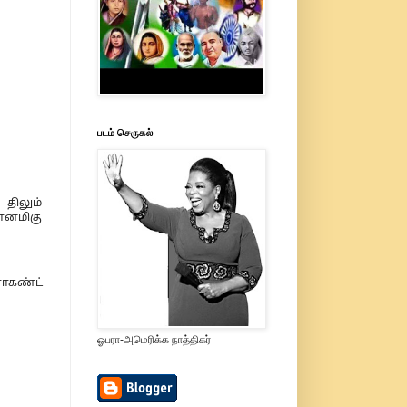
படம் செருகல்
திலும்
ானமிகு
ராகண்ட்
ஓபரா-அமெரிக்க நாத்திகர்