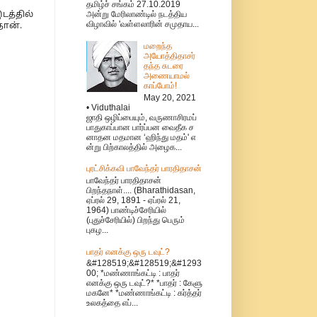
தமிழ்ச் சங்கம் 27.10.2019
அன்று மேரிலாண்டில் நடத்திய
த்தில்
விழாவில் 'வள்ளலாரின் சமுதாய...
தான்.
மறைந்த
அயோத்திதாசர்
தந்த சுடரை
அணையாமல்
காப்போம்!
May 20, 2021
• Viduthalai
ஜாதி ஒழிப்பையும், வருணாசிரமப்
பாதுகாப்பான பார்ப்பன வைதீக ச
னாதன மதமான ‘ஹிந்து மதம்' எ
ன்று பிற்காலத்தில் அழைக...
புரட்சிக்கவி பாவேந்தர் பாரதிதாசன்
பாவேந்தர் பாரதிதாசன்
பிறந்தநாள்.... (Bharathidasan,
ஏப்ரல் 29, 1891 - ஏப்ரல் 21,
1964) பாண்டிச்சேரியில்
(புதுச்சேரியில்) பிறந்து பெரும்
புகழ...
பாதர் எனக்கு ஒரு டவுட்?
&#128519;&#128519;&#1293
00; *மண்ணாங்கட்டி : பாதர்
எனக்கு ஒரு டவுட்?* *பாதர் : கேளு
மகனே* *மண்ணாங்கட்டி : கர்த்தர்
உலகத்தை எப்...