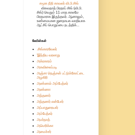
சமூக நீதி காவலர் வி.பி.சிங்
விசுவநாத் பிரதாப் சிங் (வி.பி.
சிங்) வெறும் 11 மாத காலமே
பிரதமராக இருந்தவர். ஆனாலும்,
உண்மையான ஜனநாயக வாதியாக
ஆட்சிப் பொறுப்பை நடத்திக்...
லேபிள்கள்
.சிங்காரவேலர்
'இந்திய வரலாறு
அக்ரகாரம்
அகவிலைப்படி
அஞ்சா நெஞ்சன் பட்டுக்கோட்டை
அழகிரி
அண்ணல் அம்பேத்கர்
அண்ணா
அந்தணர்
அந்தணர் என்போர்
அப்பாதுரையார்
அம்பேத்கர்
அமர்நாத்
அமெரிக்கா
அமைச்சர்