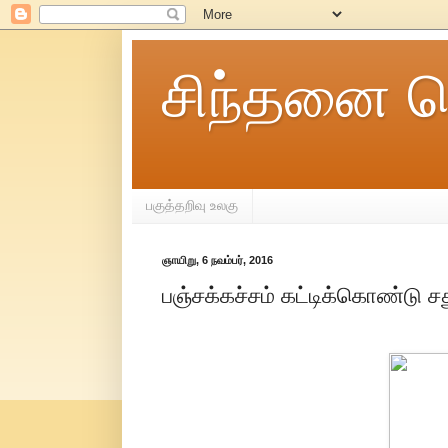
சிந்தனை ச
பகுத்தறிவு உலகு
ஞாயிறு, 6 நவம்பர், 2016
பஞ்சக்கச்சம் கட்டிக்கொண்டு சத