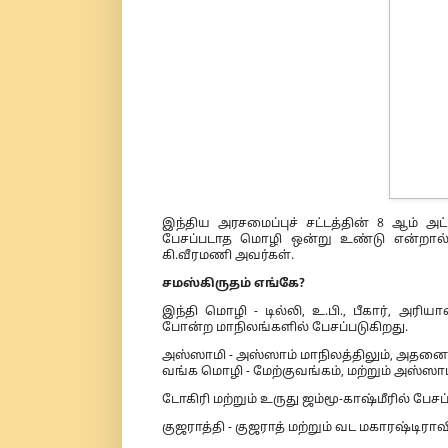
இந்திய அரசமைப்புச் சட்டத்தின் 8 ஆம் 
பேசப்படாத மொழி ஒன்று உண்டு என்றால்,
கி.வீரமணி அவர்கள்.
சமஸ்கிருதம் எங்கே?
இந்தி மொழி - டில்லி, உ.பி., பீகார், அரிய
போன்ற மாநிலங்களில் பேசப்படுகிறது.
அஸ்ஸாமி - அஸ்ஸாம் மாநிலத்திலும், அதனை ஒ
வங்க மொழி - மேற்குவங்கம், மற்றும் அஸ்ஸாம
டோகிரி மற்றும் உருது ஜம்மூ-காஷ்மீரில் பேச
குஜராத்தி - குஜராத் மற்றும் வட மகாரஷ்டிரா