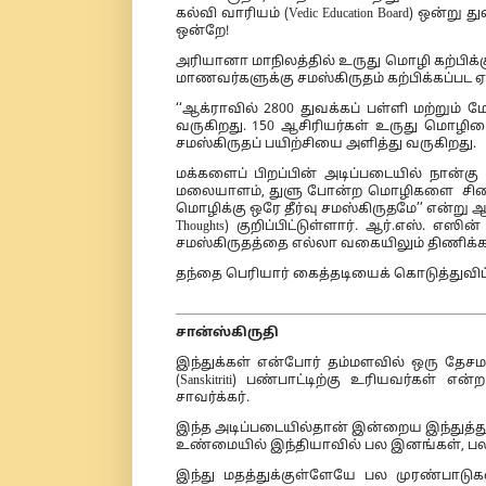
கல்வி வாரியம் (Vedic Education Board) ஒன்
ஒன்றே!
அரியானா மாநிலத்தில் உருது மொழி கற்பிக்கும
மாணவர்களுக்கு சமஸ்கிருதம் கற்பிக்கப்பட ஏ
‘‘ஆக்ராவில் 2800 துவக்கப் பள்ளி மற்றும
வருகிறது. 150 ஆசிரியர்கள் உருது மொழியை
சமஸ்கிருதப் பயிற்சியை அளித்து வருகிறது.
மக்களைப் பிறப்பின் அடிப்படையில் நான்கு
மலையாளம், துளு போன்ற மொழிகளை சிதைத்து
மொழிக்கு ஒரே தீர்வு சமஸ்கிருதமே’’ என்று 
Thoughts) குறிப்பிட்டுள்ளார். ஆர்.எஸ். 
சமஸ்கிருதத்தை எல்லா வகையிலும் திணிக்கப் ப
தந்தை பெரியார் கைத்தடியைக் கொடுத்துவிட்
சான்ஸ்கிருதி
இந்துக்கள் என்போர் தம்மளவில் ஒரு தேசமாக
(Sanskitriti) பண்பாட்டிற்கு உரியவர்கள் 
சாவர்க்கர்.
இந்த அடிப்படையில்தான் இன்றைய இந்துத்துவ
உண்மையில் இந்தியாவில் பல இனங்கள், பல 
இந்து மதத்துக்குள்ளேயே பல முரண்பாடு