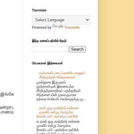
Translate
Powered by
Translate
இந்த வலைப்பதிவில் தேடு
பிரபலமான இடுகைகள்
வள்ளலார் படைப்புகளில் காணும்
சீர்திருத்தச் சிந்தனைகள்
முன்னுரை இருபதாம்
நூற்றாண்டின் இணையற்ற
சீர்திருத்தவாதியும் பகுத்தறிவுச்
 இங்கே
சிந்தனை யின் மூலவருமான
தந்தை பெரியார் அவர்களுக்கு மு...
 அன்றாட
நான் ஒரு நாத்திகர் என்னை
முசுலீம் என்று அழைக்க
்யாணம்,
வேண்டாம்! -தஸ்லிமா நஸ்ரீன்
வ நான் ஒரு நாத்திகர் என்னை
முசுலீம் என்று அழைக்க
வேண்டாம்! - தஸ்லிமா நஸ்ரீன்
ங்கதேசத்தின் எழுத்தாளர்