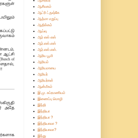
ஆசிரியர்
ரைகளுள்
ஆசீவகம்
ஆட்ரி ட்ருஷ்கே
பயிலும்
ஆத்மா மறுப்பு
ஆதிக்கம்
ஆய்வு
ப்பட்டு
ருவாகம்
ஆர் எஸ் எஸ்
ஆர்.எஸ்.எஸ்
ஆர்.எஸ்.எஸ்.
ன்னடம்,
் ஆட்சி
ஆரிய பூமி
unch of
ஆரியம்
்ளதால்,
ஆரியமாயை
!
ஆரியர்
ஆரியர்கள்
ஆன்மீகம்
இ.மு. சுப்ரமணியம்
இணைப்பு மொழி
்கிருதி
இந்தி
ார் அதே
இந்தியா
இந்தியா ?
இந்தியாவா ?
இந்தியாவா?
ர்களாக
இந்து