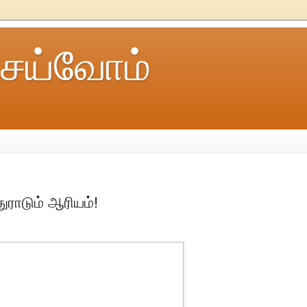
ெய்வோம்
ுராடும் ஆரியம்!