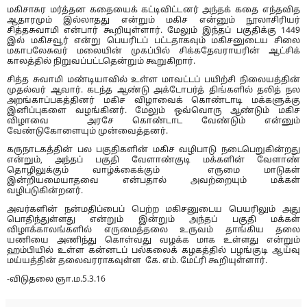
மகிசாசுர மர்த்தன கதையைக் கட்டிவிட்டனர் அந்தக் கதை எந்தவித
ஆதாரமும் இல்லாதது என்றும் மகிச என்னும் நூலாசிரியர்
சித்தசுவாமி என்பார் கூறியுள்ளார். மேலும் இந்தப் பகுதிக்கு 1449
இல் மகிசவூர் என்று பெயரிடப் பட்டதாகவும் மகிசனுடைய சிலை
மகாபலேசுவர் மலையின் முகப்பில் சிக்கதேவராயரின் ஆட்சிக்
காலத்தில் நிறுவப்பட்டதென்றும் கூறுகிறார்.
சித்த சுவாமி மண்டியாவில் உள்ள மாவட்டப் பயிற்சி நிலையத்தின்
முதல்வர் ஆவார். கடந்த ஆண்டு அக்டோபர்த் திங்களில் தலித் நல
அறங்காப்பகத்தினர் மகிச விழாவைக் கொண்டாடி மக்களுக்கு
இனிப்புகளை வழங்கினர். மேலும் ஒவ்வொரு ஆண்டும் மகிச
விழாவை அரசே கொண்டாட வேண்டும் என்னும்
வேண்டுகோளையும் முன்வைத்தனர்.
கருநாடகத்தின் பல பகுதிகளின் மகிச வழிபாடு நடைபெறுகின்றது
என்றும், அந்தப் பகுதி வேளாண்குடி மக்களின் வேளாண்
தொழிலுக்கும் வாழ்க்கைக்கும் எருமை மாடுகள்
இன்றியமையாதவை என்பதால் அவற்றையும் மக்கள்
வழிபடுகின்றனர்.
அவர்களின் நன்மதிப்பைப் பெற்ற மகிசனுடைய பெயரிலும் அது
பொதிந்துள்ளது என்றும் இன்றும் அந்தப் பகுதி மக்கள்
விழாக்காலங்களில் எருமைத்தலை உருவம் தாங்கிய தலை
யணியை அணிந்து கொள்வது வழக்க மாக உள்ளது என்றும்
ஹம்பியில் உள்ள கன்னடப் பல்கலைக் கழகத்தில் பழங்குடி ஆய்வு
மய்யத்தின் தலைவரராகவுள்ள கே. எம். மேட்ரி கூறியுள்ளார்.
-விடுதலை ஞா.ம.5.3.16