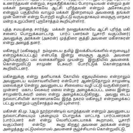
உணர்ந்தவன் என்றும், சமூகநீதிக்காகப் போராடியவன் என்றும் தன்
மக்கள் நலனுக்காகவே ஆட்சி புரிந்தவன் என்றும் அசோகபுரம்
என்னும் பகுதியில் வாழும் மக்கள் இன்றளவும் அவனைத் தங்கள்
முன் னோன் என்று போற்றி வழிபட்டு வருவதாகவும் மைசூரு மாநகர
மன்ற உறுப்பினர் புருசோத்தம் கூறியுள்ளார்.
புத்த சமயத்தை சார்ந்து மக்கள் நலனுக்காகவே ஆட்சி புரிந்த மகி
சனைப் பொறுக்கமாட்டாத பார்ப் பனர்கள் (பூசாரி வகுப்பினர்)
அவனுக்கு அரக்கன் (அசுரன்) முத்திரை குத்தி அவனை மகிசாசுரன்
என்று அழைத் தனர்.
மகிசவூர் (மகிஷவூர் நம்முடைய தமிழ் இலக்கியங்களில் எருமையூர்
என்றழக்கப்பட்டது) என்பதே இன்று மைசூரு ஆகும். அவனை
அழிப்பதற்குப் பல வகைகளிலும் முயன்று இறுதியில் அவனைக்
கொன்றுவிட்டு சாமுண் டேசுவரி போரிட்டுக் கொன்றதாகக்
கூறிவிட்டனர்.
மகிசனுக்கு என்று தனியாகக் கோயில் ஏதுவுமில்லை என்றாலும்
அவனுடைய வம்சாவளியினர் என்போர் ஆண்டுதோறும் சாமுண்டி
மலைக்குச் சென்று அவனுடைய சிலையை வழி பட்டு வருகின்றனர்.
முன்னர் மகாப லேசுவர் மலை என்று அழைக்கப்பட்ட மலை இன்று
சாமுண்டேசுவரி மலை என்று அழைக்கப்படுகிறது.. அவனு டைய
நல்லாட்சியின் காரணமாகவே இந்த நகரம் மகிசவூர் என்றழைக்கப்
பட்டது என்றும் புருசோத்தம் கூறி யுள்ளார்.
மகிசன் கி.மு. 3ஆம் நூற்றாண்டில் வாழ்ந்தவன் என்றும் அவனுடைய
நல்லாட்சியையும் புகழையும் பொறுக்க மாட்டாத பார்ப்பனரகள்
(பார்ப்பனர் கள் என்று வெளிப்படையாகக் கூறாமல், பூசாரி
வகுப்பினர் என்றே கூறு கிறது) அவனை அரக்கன் என்று
அழைத்தது மட்டுமல்லாமல் அவனைச் சூழ்ச்சியால் கொன்றுவிட்டு,