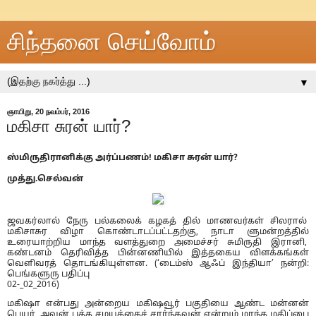
சிந்தனை செய்வோம்
▼
ஞாயிறு, 20 நவம்பர், 2016
மகிசா சுரன் யார்?
ஸ்மிருதிரானிக்கு அர்ப்பணம்! மகிசா சுரன் யார்?
முத்து.செல்வன்
ஜவகர்லால் நேரு பல்கலைக் கழகத் தில் மாணவர்கள் சிலரால்
மகிசாசுர விழா கொண்டாடப்பட்டதற்கு, நாடா ளுமன்றத்தில்
உரையாற்றிய மாந்த வளத்துறை அமைச்சர் சுமிருதி இரானி,
கண்டனம் தெரிவித்த பின்னணியில் இத்தகைய விளக்கங்கள்
வெளிவரத் தொடங்கியுள்ளன. (‘டைம்ஸ் ஆஃப் இந்தியா’ நன்றி:
பெங்களுரு பதிப்பு
02-_02_2016)
மகிஷா என்பது அன்றைய மகிஷவூர் பகுதியை ஆண்ட மன்னன்
பெயர், அவன் புத்த சமயத்தைச் சார்ந்தவன் என்றும் மாந்த மதிப்பை