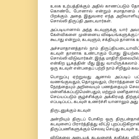
உலக உற்பத்திக்கும் அதில் காணப்படும் தோ
கொண்டே போனால் என்றும் சமாதானம் கிடை
பிறக்கும். அதை இதுவரை எந்த அறிவாளியு
சொல்லி திருப்தி அடைவார்கள்.
அப்படியானால் அந்த கடவுளுக்கு யார் அ
கேள்விகளை முன்னைய விஷயங்களுக்குப் ப
கூடாது என்றும், கடவுளும், சக்தியும் தா
அச்சமாதானத்தால் நாம் திருப்தியடையாவிட்
கடவுள் தானாக உண்டாகும் போது இயற்கை
சொல்லி விடுவார்கள். இந்த மாதிரி நிலையி
என்கிற யூகத்தின் மீது இது வாயிருக்கலாம்
ஒரு கடவுள் என்பதைப் பற்றி நாம் சிறிதும் 
பொறுப்பு ஏற்றுவது ஆனால் அப்படிப் பட
வணங்குவதும், தொழுவதும், பிரார்த்தனை ச
நேரத்தையும் அறிவையும் பணத்தையும் செலவ
மன்னிக்கப்படுமென்பதும், மற்றும் மனிதனால் 
செய்யப்படும் சூழ்ச்சிக்கும் அக்கிரமத் த
எப்படிப்பட்ட கடவுள் உணர்ச்சி யானாலும் அது
திருடனுக்கும் கடவுள்
அன்றியும் திருடப் போகிற ஒரு திருடன்தான்
கடவுளைப் பிரார்த்தித்து விட்டு புறப்படுகிற
திருப்பணிகளுக்கும் செலவு செய்து கடவுள
விடுதலை அடையக் கடவுளைத் துதித்து வி