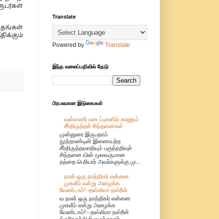
டர்கள்
Translate
தங்கள்
ிக்கும்
Powered by
Translate
இந்த வலைப்பதிவில் தேடு
பிரபலமான இடுகைகள்
வள்ளலார் படைப்புகளில் காணும்
சீர்திருத்தச் சிந்தனைகள்
முன்னுரை இருபதாம்
நூற்றாண்டின் இணையற்ற
சீர்திருத்தவாதியும் பகுத்தறிவுச்
சிந்தனை யின் மூலவருமான
தந்தை பெரியார் அவர்களுக்கு மு...
நான் ஒரு நாத்திகர் என்னை
முசுலீம் என்று அழைக்க
வேண்டாம்! -தஸ்லிமா நஸ்ரீன்
வ நான் ஒரு நாத்திகர் என்னை
முசுலீம் என்று அழைக்க
வேண்டாம்! - தஸ்லிமா நஸ்ரீன்
ங்கதேசத்தின் எழுத்தாளர்