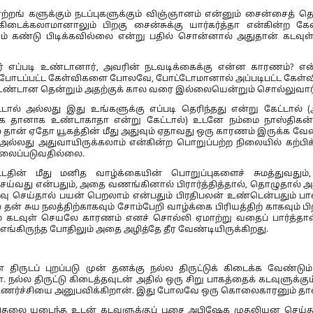
ற்றங் களுக்கும் நடப்புகளுக்கும் விஞ்ஞானம் என்னும் சைன்சைத் தொ
க்கலாமானாலும் பிறகு சைன்சுக்கு யார்கர்த்தா என்கின்ற கேள்
ம் கண்டு பிடிக்கவில்லை என்று பதில் சொன்னால் அதுதான் கடவுள்
வர் எப்படி உண்டானார், அவரின் நடவடிக்கைக்கு என்ன காரணம்? எ
ோடப்பட்ட கேள்விகளை போலவே, போட்டோமானால் அப்படிபட்ட கேள்வி
னாக உண்டான தென்றும் அதற்குக் கால வரை இல்லையென்றும் சொல்லுவார்
டால் அல்லது இது உங்களுக்கு எப்படி தெரிந்தது என்று கேட்டால் 
 தானாக உண்டாகாதா என்று கேட்டால்) உடனே நம்மை நாஸ்திகன்
ல் தான் ஏதோ யூகத்தின் மீது அதுவும் ஏதாவது ஒரு காரணம் இருக்க வ
 அல்லது அதுவாயிருக்கலாம் என்கின்ற பொறுப்பற்ற நிலையில் கற்பிக்
கவலைப்படுவதில்லை.
்டதின் மீது மனித வாழ்க்கையின் பொறுப்புகளைச் சுமத்துவதும
ெய்வது என்பதும், அதை வணங்கினால் பிரார்த்தித்தால், தொழுதால் 
ு செய்தால் பயன் பெறலாம் என்பதும் பிரதிபலன் உண்டென்பதும் ப
தன் சுய நலத்திற்காகவும் சோம்பேறி வாழ்க்கை பிரியத்திற் காகவும் பிறர
ிற்கும் கடவுள் செயலே காரணம் எனச் சொல்லி ஏமாற்று வதைப் பார்த்தால
 எங்கிருந்த போதிலும் அதை அழித்தே தீர வேண்டியிருக்கிறது.
 திருடப் புறப்படு முன் தனக்கு நல்ல திருட்டுக் கிடைக்க வேண்டும
ான். நல்ல திருட்டு கிடைத்தவுடன் அதில் ஒரு சிறு பாகத்தைக் கடவுளுக்கு
் உணர்ச்சியை அனுபவிக்கிறான். இது போலவே ஒரு கொலைகாரனும் தான
டுதலை யடைந்த உடன் கடவுளுக்குப் பூசை அபிஷேக முதலியன செய்து