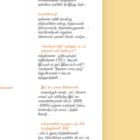
தஸ்லிமா நஸ்ரீன் தி இந்து ஆங்...
பொன்மொழி
தன்னை எதிரி வென்று
விடுவானோ என்று அஞ்சுபவன்
நிச்சயமாய்த் தோல்வியுறுவான். -
நெப்போலியன் சதுரங்க
விளையாட்டினைப் போல், வாழ்க...
”வைக்கம் வீரர்” என்னும் பட்டம்
தந்தவர் யார் தெரியுமா?
எத்தர்களை முறியடிக்கும்
எதிர்வினை ( 53 ) : நேயன்
இப்படிக் கூறும் இந்த நபர் யார்?
அவர்தான் “தோசை மாவு புகழ்’’
ஜெயமோகன் ஈ.வெ.ரா
தத்துவத்தின் ...
இரட்டைமலை சீனிவாசன்
ுகைகள்
வரலாற்றுச் சுவடு : வட்டமேசை
மாநாட்டில் பங்கேற்ற இரட்டை
மலைசீனிவாசன் (கி.பி. 1859
-1945) மஞ்சை வசந்தன் பிறப்பு
செங்கற்பட்டு மாவட்டத்தில்
கோழி...
வள்ளலாரின் சமுதாய புரட்சிக்
கருத்துக்கள்! 1&2
டாக்டர் துரை.சந்திரசேகரன்
(வடஅமெரிக்கா வாசிங்டன் வட்டார