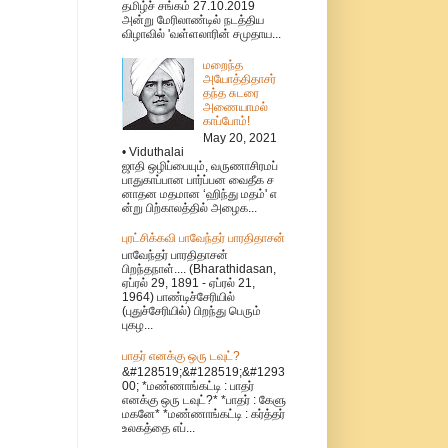
தமிழ்ச் சங்கம் 27.10.2019
அன்று மேரிலாண்டில் நடத்திய
விழாவில் 'வள்ளலாரின் சமுதாய...
மறைந்த
அயோத்திதாசர்
தந்த சுடரை
அணையாமல்
காப்போம்!
May 20, 2021
• Viduthalai
ஜாதி ஒழிப்பையும், வருணாசிரமப்
பாதுகாப்பான பார்ப்பன வைதீக ச
னாதன மதமான ‘ஹிந்து மதம்' எ
ன்று பிற்காலத்தில் அழைக...
புரட்சிக்கவி பாவேந்தர் பாரதிதாசன்
பாவேந்தர் பாரதிதாசன்
பிறந்தநாள்.... (Bharathidasan,
ஏப்ரல் 29, 1891 - ஏப்ரல் 21,
1964) பாண்டிச்சேரியில்
(புதுச்சேரியில்) பிறந்து பெரும்
புகழ...
பாதர் எனக்கு ஒரு டவுட்?
&#128519;&#128519;&#1293
00; *மண்ணாங்கட்டி : பாதர்
எனக்கு ஒரு டவுட்?* *பாதர் : கேளு
மகனே* *மண்ணாங்கட்டி : கர்த்தர்
உலகத்தை எப்...