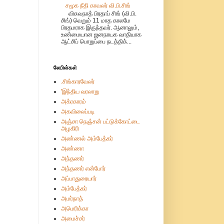
சமூக நீதி காவலர் வி.பி.சிங்
விசுவநாத் பிரதாப் சிங் (வி.பி.
சிங்) வெறும் 11 மாத காலமே
பிரதமராக இருந்தவர். ஆனாலும்,
உண்மையான ஜனநாயக வாதியாக
ஆட்சிப் பொறுப்பை நடத்திக்...
லேபிள்கள்
.சிங்காரவேலர்
'இந்திய வரலாறு
அக்ரகாரம்
அகவிலைப்படி
அஞ்சா நெஞ்சன் பட்டுக்கோட்டை
அழகிரி
அண்ணல் அம்பேத்கர்
அண்ணா
அந்தணர்
அந்தணர் என்போர்
அப்பாதுரையார்
அம்பேத்கர்
அமர்நாத்
அமெரிக்கா
அமைச்சர்