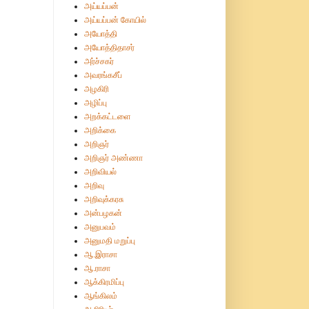
அய்யப்பன்
அய்யப்பன் கோயில்
அயோத்தி
அயோத்திதாசர்
அர்ச்சகர்
அவரங்கசீப்
அழகிரி
அழிப்பு
அறக்கட்டளை
அறிக்கை
அறிஞர்
அறிஞர் அண்ணா
அறிவியல்
அறிவு
அறிவுக்கரசு
அன்பழகன்
அனுபவம்
அனுமதி மறுப்பு
ஆ.இராசா
ஆ.ராசா
ஆக்கிரமிப்பு
ஆங்கிலம்