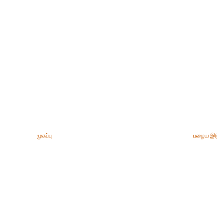
முகப்பு
பழைய இட