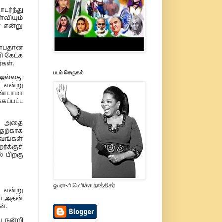
டர்ந்து
வியும்
 என்று
ன்பதான
 கேட்க
கள்.
படம் செருகல்
(அல்லது
 என்று
ேண்டாமா
கப்பட்ட
், அதை
அதற்காக
ாவங்கள்
்க்குச்
் பிறகு
ஓபரா-அமெரிக்க நாத்திகர்
் என்று
ம் அதன்
்.
 நன்றி