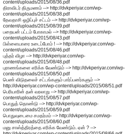
content/uploads/2015/08/36.pdf
திராவிடர் திருமணம் --> http://dvkperiyar.com/wp-
content/uploads/2015/08/38.pdf
தேவதாசி ஒழிப்புச் சட்டம் --> http://dvkperiyar.com/wp-
content/uploads/2015/08/39.pdf
பறையன் பட்டம் போகாமல் --> http://dvkperiyar.com/wp-
content/uploads/2015/08/43.pdf
பிள்ளையாரை உடைப்போம் ! --> http://dvkperiyar.com/wp-
content/uploads/2015/08/46.pdf
புத்தர் விழா --> http://dvkperiyar.com/wp-
content/uploads/2015/08/48.pdf
புராணங்களை எரிக்க வேண்டும் --> http://dvkperiyar.com/wp-
content/uploads/2015/08/50.pdf
பெண் விடுதலைச் சட்டங்களும் பார்ப்பனர்களும் -->
http://dvkperiyar.com/wp-content/uploads/2015/08/51.pdf
பெரியாரின் தன் வரலாறு --> http://dvkperiyar.com/wp-
content/uploads/2015/08/57.pdf
பொதுத் தொண்டு --> http://dvkperiyar.com/wp-
content/uploads/2015/08/59.pdf
பொதுவுடைமை சமதர்மம் --> http://dvkperiyar.com/wp-
content/uploads/2015/08/60.pdf
மனு சாஸ்த்திரத்தை எரிக்க வேண்டும். ஏன் ? -->
http://dvkperiyar.com/wp-content/uploads/2015/08/66.pdf