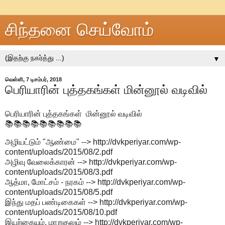
சிந்தனை செய்வோம்
▼
வெள்ளி, 7 டிசம்பர், 2018
பெரியாரின் புத்தகங்கள் மின்னூல் வடிவில்
பெரியாரின் புத்தகங்கள் மின்னூல் வடிவில்
📚📚📚📚📚📚📚📚📚
அழியட்டும் "ஆண்மை" --> http://dvkperiyar.com/wp-
content/uploads/2015/08/2.pdf
அழிவு வேலைக்காரன் --> http://dvkperiyar.com/wp-
content/uploads/2015/08/3.pdf
ஆத்மா, மோட்சம் - நரகம் --> http://dvkperiyar.com/wp-
content/uploads/2015/08/5.pdf
இந்து மதப் பண்டிகைகள் --> http://dvkperiyar.com/wp-
content/uploads/2015/08/10.pdf
இயற்கையும், மாறுதலும் --> http://dvkperiyar.com/wp-