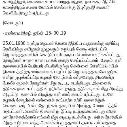
காலத்திலும், வைணவ சமயம் சார்ந்த மதுரை நாயக்கர் ஆட்சிக்
காலத்திலும் சமண கோயில் செல்வாக்கு இழந்து,இ சமணர்
வெளியேற்றமும் ஏற்பட்டது.
(தொடரும்)
- உண்மை இதழ், ஜூன் .15- 30 .19
25.01.1988 அன்று ஜெயவர்த்தனா இந்திய வருகைக்கு எதிர்ப்பு
தெரிவித்து தமிழகம் முழுவதும் கறுப்புக் கொடி ஏற்றப்பட்டு
ஜெயவர்த்தனாவின் கொடும்பாவி உருவப் பொம்மை எரிக்கப்பட்டது.
தோழர்கள் சாரை சாரையாகக் கைது செய்யப்பட்டனர். மேலும், என்
தலைமையில் பெரியார் திடலிலிருந்து சென்னை சென்ட்ரல் ரயில்
நிலையத்திற்கு ஊர்வலமாகப் புறப்பட்டு ஜெயவர்த்தனாவே ஒழிக
என்று முழக்கப்பட்டு கழகத் தோழர்கள் வந்தபோது, திடீரென்ற
போலீசு கழகத் தோழர்கள் மீது தடியடி நடத்தியது. இதனைத்
தடுக்க நான் கூட்டத்தின் நடுவில் புகுந்து தடுக்க, என் மீது அடித்து
அடிபட்டு, தரையில் விழுந்து என் கால் காயம் ஏற்பட்டது. உடனே
கழகத் தோழர்கள் என்னைக் காப்பாற்ற சுற்றி வளைத்துக்
கொண்டனர். பின்பு தோழர்கள் தரையில் அமர்ந்து போராட்டத்தில்
ஈடுபட்டனர். போலீஸ் திடீரென்று இப்படி நடந்துகொண்டது ஏதோ
உள்நோக்கத்தோடு எங்கள் மீது தடியடி நடத்தியது. அந்த நேரத்தில்
அந்த வழியாக வந்த அமைச்சர் முத்துசாமி தடியடி சம்பவத்தை