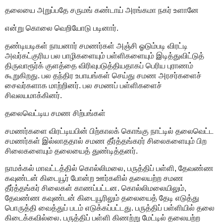
தலையை அறுப்பதே சருமங் கண்டாய் அரங்கமா நகர் உளானே
என்று கொலை வெறியோடு படினார்.
தண்டியடிகள் நாயனார் சமணர்கள் அஞ்சி ஓடும்படி விரட்டி
அவர்கட்குரிய பல பாழிகளையும் பள்ளிகளையும் இடித்துவிட்டுத்
திருவாரூர்க் குளத்தை விரிவுபடுத்தியதாகப் பெரிய புராணம்
கூறுகிறது. பல தந்திர உபாயங்கள் செய்து சமண அரசர்களைச்
சைவர்களாக மாற்றினர். பல சமணப் பள்ளிகளைச்
சிவலயமாக்கினர்.
தலைவெட்டிய சமண சிற்பங்கள்
சமணர்களை விரட்டியபின் பிற்காலக் கொங்கு நாட்டில் தலைவெட்ட
சமணர்கள் இல்லாததால் சமண தீர்த்தங்கரர் சிலைகளையும் பிற
சிலைகளையும் தலையைத் துண்டித்தனர்.
நாமக்கல் மாவட்டத்தில் கொல்லிமலை, பருத்திப் பள்ளி, தேவண்ண
கவுண்டன் கிடையூர் போன்ற ஊர்களில் தலையற்ற சமண
தீர்த்தங்கர் சிலைகள் காணப்பட்டன. கொல்லிமலையிலும்,
தேவண்ண கவுண்டன் கிடையூரிலும் தலையைத் தேடி எடுத்து
பொருத்தி வைத்துப் படம் எடுக்கப்பட்டது. பருத்திப் பள்ளியில் தலை
கிடைக்கவில்லை. பருத்திப் பள்ளி கிணற்று மேட்டில் தலையற்ற