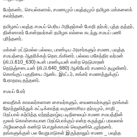
மேற்கண்ட செயல்களால், சமணமும் பவுத்தமும் தமிழக மக்களைக்
கவர்ந்தன.
தமிழகப் பவுத்த சமயப் பெரிய அறிஞர்கள் போதி தர்மர், புத்த தத்தர்,
தின்னாகர் போன்றவர்கள் தமிழக எல்லை கடந்து சமயப் பணி
புரிந்தனர்.
மக்கள் மட்டுமல்ல பல்லவ, பாண்டிய அரசர்களும் சமண, பவுத்த
சமயத்தை ஆதரிக்கத் தொடங்கினர். பல்லவ மகேந்திர வர்மன்
(கி.பி.610_630) கூன் பாண்டியன் என்ற நெடுமாறன்
நெடுஞ்சடையன் (கி.பி.640_680) ஆகியோர் சமணம் தழுவினர்.
கொங்குப் பகுதியை ஆண்ட இரட்டர், கங்கர் சமணத்துக்குப்
பேராதரவு தந்தனர்.
சமயப் போர்
வைதீகக் காவலர்களான சைவர்களும், வைணவர்களும் தாங்கள்
தோற்றுவித்துக் கட்டிக்காத்த வருணாசிரம தர்மமும், சாதி _
பிறப்பால் கற்பித்த ஏற்றத்தாழ்வு படிநிலையும் சமண சமயத்தின்
மூலக் கொள்கையான பிறப்பொக்கும் என்ற கருத்துப் பரவலால்
அழிவதைக் கண்டு பொறுக்காமல் வெகுண்டெழுந்தனர்.
தங்களுக்குள் பல வேறுபாடுகள் இருந்தாலும் சமண _ பவுத்த