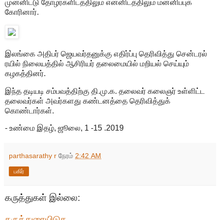
முன்னிட்டு தோழர்களிடத்திலும் என்னிடத்திலும் மன்னிப்புக்
கோரினார்.
இலங்கை அதிபர் ஜெயவர்தனுக்கு எதிர்ப்பு தெரிவித்து சென்டரல்
ரயில் நிலையத்தில் ஆசிரியர் தலைமையில் மறியல் செய்யும்
கழகத்தினர்.
இந்த தடியடி சம்பவத்திற்கு தி.மு.க. தலைவர் கலைஞர் உள்ளிட்ட
தலைவர்கள் அவர்களது கண்டனத்தை தெரிவித்துக்
கொண்டார்கள்.
- உண்மை இதழ், ஜூலை, 1 -15 .2019
parthasarathy r
நேரம்
2:42 AM
பகிர்
கருத்துகள் இல்லை:
கருத்துரையிடுக