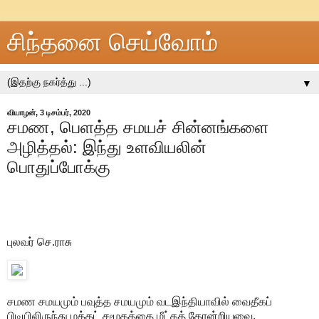
சிந்தனை செய்வோம்
▼
வியாழன், 3 டிசம்பர், 2020
சமண, பெளத்த சமயச் சின்னங்களை
அழித்தல்: இந்து உளவியலின்
பொதுப்போக்கு
புலவர் செ.ராசு
சமண சமயமும் பவுத்த சமயமும் வடஇந்தியாவில் வைதீகப்
பிடியிலிருந்து மக்கட் சமூகத்தை மீட்கத் தோன்றியவை.