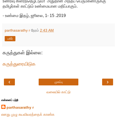
உணர்வு கிளர்ந்தெழட்டும்! அதுதான் அந்தப் பெருமகனாருக்கு
தமிழர்கள் காட்டும் உண்மையான மதிப்பாகும்.
- உண்மை இதழ், ஜூலை, 1- 15 .2019
parthasarathy r
நேரம்
2:43 AM
பகிர்
கருத்துகள் இல்லை:
கருத்துரையிடுக
‹
›
முகப்பு
வலையில் காட்டு
என்னைப் பற்றி
parthasarathy r
எனது முழு சுயவிவரத்தைக் காண்க