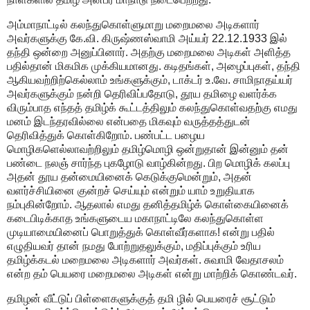
அம்மாநாட்டில் கலந்துகொள்ளுமாறு மறைமலை அடிகளார்
அவர்களுக்கு கே.வி. கிருஷ்ணஸ்வாமி அய்யர் 22.12.1933 இல்
தந்தி ஒன்றை அனுப்பினார். அதற்கு மறைமலை அடிகள் அளித்த
பதில்தான் மிகமிக முக்கியமானது. கடிதங்கள், அழைப்புகள், தந்தி
ஆகியவற்றிற்கெல்லாம் உங்களுக்கும், டாக்டர் உ.வே. சாமிநாதய்யர்
அவர்களுக்கும் நன்றி தெரிவிப்பதோடு, தூய தமிழை வளர்க்க
விரும்பாத எந்தத் தமிழ்க் கூட்டத்திலும் கலந்துகொள்வதற்கு எமது
மனம் இடந்தரவில்லை என்பதை மிகவும் வருத்தத்துடன்
தெரிவித்துக் கொள்கிறோம். பண்பட்ட பழைய
மொழிகளெல்லாவற்றிலும் தமிழ்மொழி ஒன்றுதான் இன்னும் தன்
பண்டை நலஞ் சார்ந்த புகழோடு வாழ்கின்றது. பிற மொழிக் கலப்பு
அதன் தூய தன்மையினைக் கெடுக்குமென்றும், அதன்
வளர்ச்சியினை குன்றச் செய்யும் என்றும் யாம் உறுதியாக
நம்புகின்றோம். ஆதலால் எமது தனித்தமிழ்க் கொள்கையினைக்
கடைபிடிக்காத உங்களுடைய மகாநாட்டிலே கலந்துகொள்ள
முடியாமையினைப் பொறுத்துக் கொள்வீர்களாக! என்று பதில்
எழுதியவர் தான் நமது போற்றுதலுக்கும், மதிப்புக்கும் உரிய
தமிழ்க்கடல் மறைமலை அடிகளார் அவர்கள். சுவாமி வேதாசலம்
என்ற தம் பெயரை மறைமலை அடிகள் என்று மாற்றிக் கொண்டவர்.
தமிழன் வீட்டுப் பிள்ளைகளுக்குத் தமி ழில் பெயரைச் சூட்டும்