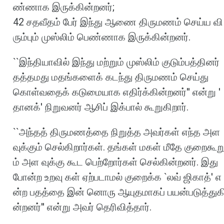
ண்ணாக
இருக்கின்றனர்
;
42
சதவீதம்
பேர்
இந்து
ஆணை
திருமணம்
செய்ய
வி
ரும்பும்
முஸ்லிம்
பெண்ணாக
இருக்கின்றனர்
.
``
இந்தியாவில்
இந்து
மற்றும்
முஸ்லிம்
குடும்பத்தினர்
தத்தமது
மதங்களைக்
கடந்து
திருமணம்
செய்து
கொள்வதைக்
கடுமையாக
எதிர்க்கின்றனர்
''
என்று
'
தானக்
'
நிறுவனர்
ஆசிப்
இக்பால்
கூறுகிறார்
.
``
அந்தத்
திருமணத்தை
நிறுத்த
அவர்கள்
எந்த
அள
வுக்கும்
செல்கிறார்கள்
.
தங்கள்
மகள்
மீதே
குறைகூற
ம்
அள
வுக்கு
கூட
பெற்றோர்கள்
செல்கின்றனர்
.
இது
போன்ற
உறவு
கள்
ஏற்படாமல்
குறைக்க
`
லவ்
ஜிகாத்
'
எ
ன்ற
பதத்தை
இன்
னொரு
ஆயுதமாகப்
பயன்படுத்துக
ன்றனர்
''
என்று
அவர்
தெரிவித்தார்
.