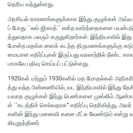
தெரிய
வந்துள்ளது
.
அரசியல்
காரணங்களுக்காக
இந்து
குழுக்கள்
அவ்வ
ப்
போது
``
லவ்
ஜிகாத்
``
என்ற
வார்த்தைகளை
பயன்பட
த்துவதாக
பலரும்
கருதுகிறார்கள்
.
இந்தியாவில்
இது
போன்ற
மதங்க
ளைக்
கடந்த
திருமணங்களுக்கு
கடு
மையான
எதிர்ப்புகள்
இருப்பது
வரலாற்றில்
நீண்ட
கா
மாகவே
பதிவு
செய்யப்
பட்டுள்ளது
.
1920
கள்
மற்றும்
1930
களில்
மத
மோதல்கள்
அதிகர
த்து
வந்த
பின்னணியில்
,
வட
இந்தியாவில்
இந்து
தேச
யவாத
குழுக்கள்
இந்து
பெண்களை
முஸ்லிம்
ஆண்க
ள்
``
கடத்திச்
செல்வதாக
''
எதிர்ப்பு
தெரிவித்து
,
அவர்
களின்
இந்து
மனைவி
களை
மீட்க
வேண்டும்
என்று
லியுறுத்தினர்
.