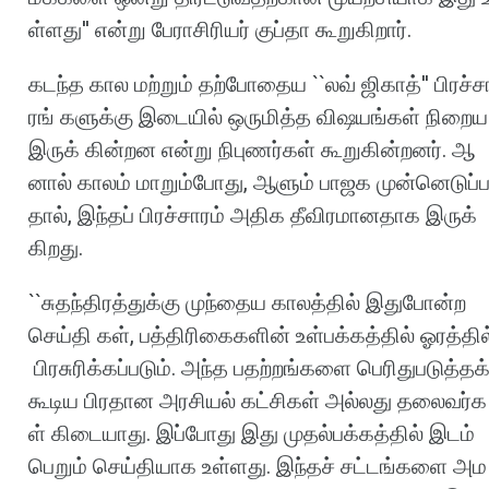
ள்ளது
''
என்று
பேராசிரியர்
குப்தா
கூறுகிறார்
.
கடந்த
கால
மற்றும்
தற்போதைய
``
லவ்
ஜிகாத்
''
பிரச்ச
ரங்
களுக்கு
இடையில்
ஒருமித்த
விஷயங்கள்
நிறைய
இருக்
கின்றன
என்று
நிபுணர்கள்
கூறுகின்றனர்
.
ஆ
னால்
காலம்
மாறும்போது
,
ஆளும்
பாஜக
முன்னெடுப்
தால்
,
இந்தப்
பிரச்சாரம்
அதிக
தீவிரமானதாக
இருக்
கிறது
.
``
சுதந்திரத்துக்கு
முந்தைய
காலத்தில்
இதுபோன்ற
செய்தி
கள்
,
பத்திரிகைகளின்
உள்பக்கத்தில்
ஓரத்தில
பிரசுரிக்கப்படும்
.
அந்த
பதற்றங்களை
பெரிதுபடுத்தக
கூடிய
பிரதான
அரசியல்
கட்சிகள்
அல்லது
தலைவர்க
ள்
கிடையாது
.
இப்போது
இது
முதல்பக்கத்தில்
இடம்
பெறும்
செய்தியாக
உள்ளது
.
இந்தச்
சட்டங்களை
அம