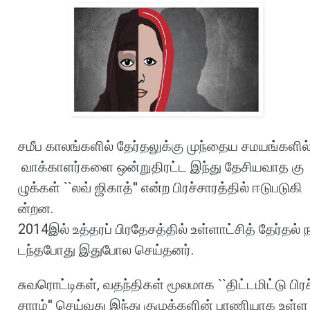
சமீப
காலங்களில்
தேர்தலுக்கு
முந்தைய
சமயங்களில
வாக்காளர்களை
ஒன்றுதிரட்ட
இந்து
தேசியவாத
கு
ழுக்கள்
``
லவ்
ஜிகாத்
''
என்ற
பிரச்சாரத்தில்
ஈடுபடுகி
ன்றன
.
2014
இல்
உத்தரப்
பிரதேசத்தில்
உள்ளாட்சித்
தேர்தல்
டந்தபோது
இதுபோல
செய்தனர்
.
சுவரொட்டிகள்
,
வதந்திகள்
மூலமாக
``
திட்டமிட்டு
பிரச
சாரம்
''
செய்வது
இந்து
குழுக்களின்
பாணியாக
உள்ள