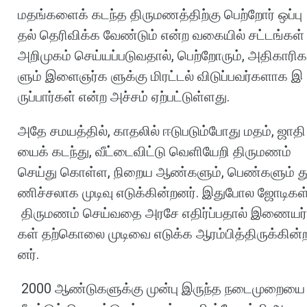
மதங்களைக்
கடந்த
திருமணத்திற்கு
பெற்றோர்
ஒப்பு
தல்
தெரிவிக்க
வேண்டும்
என்ற
வகையில்
சட்டங்கள்
அறிமுகம்
செய்யப்படுவதால்
,
பெற்றோரும்
,
அதிகாரிக
ளும்
இளைஞர்க
ளுக்கு
மிரட்டல்
விடுப்பவர்களாக
இ
ருப்பார்கள்
என்ற
அச்சம்
ஏற்பட்டுள்ளது
.
அதே
சமயத்தில்
,
காதலில்
ஈடுபடும்போது
மதம்
,
ஜாதி
யைக்
கடந்து
,
வீட்டைவிட்டு
வெளியேறி
திருமணம்
செய்து
கொள்ள
,
நிறைய
ஆண்களும்
,
பெண்களும்
த
ணிச்சலாக
முடிவு
எடுக்கின்றனர்
.
இதுபோல
ஜோடிகள
திருமணம்
செய்வதை
அரசே
எதிர்ப்பதால்
இணையர்
கள்
தற்கொலை
முடிவை
எடுக்க
ஆரம்பித்திருக்கின்
னர்
.
2000
ஆண்டுகளுக்கு
முன்பு
இருந்த
நடைமுறையை