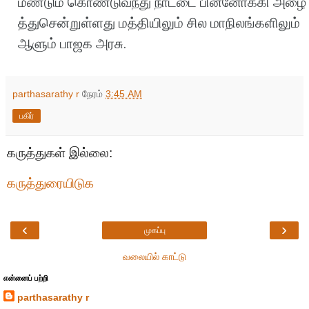
மீண்டும்
கொண்டுவந்து
நாட்டை
பின்னோக்கி
அழை
த்துசென்றுள்ளது
மத்தியிலும்
சில
மாநிலங்களிலும்
ஆளும்
பாஜக
அரசு
.
parthasarathy r
நேரம்
3:45 AM
பகிர்
கருத்துகள் இல்லை:
கருத்துரையிடுக
‹
›
முகப்பு
வலையில் காட்டு
என்னைப் பற்றி
parthasarathy r