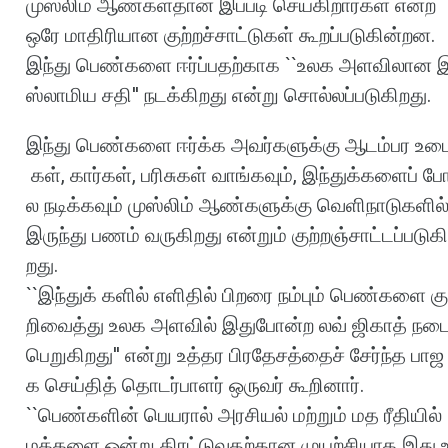
முஸ்லிம்
ஆண்கள்தான்
இப்படி
செய்கிறார்கள்
என்ற
ஒரே
மாதிரியான
குற்றச்சாட்டுகள்
கூறப்படுகின்றன
.
இந்து
பெண்களை
ஈர்ப்பதற்காக
``
உலக
அளவிலான
ஸ்லாமிய
சதி
''
நடக்கிறது
என்று
சொல்லப்படுகிறது
.
இந்து
பெண்களை
ஈர்க்க
அவர்களுக்கு
ஆடம்பர
உட
கள்
,
கார்கள்
,
பரிசுகள்
வாங்கவும்
,
இந்துக்களைப்
ப
ல
நடிக்கவும்
முஸ்லிம்
ஆண்களுக்கு
வெளிநாடுகளில
இருந்து
பணம்
வருகிறது
என்றும்
குற்றஞ்சாட்டப்படுகி
றது
.
``
இந்துக்
களில்
எளிதில்
பிறரை
நம்பும்
பெண்களை
கு
றிவைத்து
உலக
அளவில்
இதுபோன்ற
லவ்
ஜிகாத்
நட
பெறுகிறது
''
என்று
உத்தர
பிரதேசத்தைச்
சேர்ந்த
பாஜ
க
செய்தித்
தொடர்பாளர்
ஒருவர்
கூறினார்
.
``
பெண்களின்
பெயரால்
அரசியல்
மற்றும்
மத
ரீதியில்
மக்களை
ஒன்று
திரட்டுவதற்கான
முயற்சியாக
இது