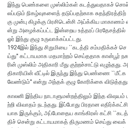
இந்து
பெண்களை
முஸ்லிம்கள்
கடத்துவதாகச்
சொல
லப்படும்
நிகழ்வுகளைத்
தடுப்பதற்காக
சுதந்திரத்திற்
கு
முன்பு
கிழக்கு
பிரசிடென்சி
அய்க்கிய
மாகாணம்
ன்று
அழைக்கப்பட்ட
இன்றைய
உத்தரப்
பிரதேசத்தில்
ஓர்
இந்து
குழு
உருவாக்கப்பட்டது
.
1924
இல்
இந்து
சிறுமியை
``
கடத்தி
சம்மதிக்கச்
செ
ய்து
''
கட்டாயமாக
மதமாற்றம்
செய்ததாக
கான்பூர்
ந
ரின்
முஸ்லிம்
அதிகாரி
மீது
குற்றச்சாட்டு
எழுந்தது
.
அ
திகாரியின்
வீட்டில்
இருந்து
இந்து
பெண்ணை
``
மீட்க
வேண்டும்
''
என்று
அந்தக்
குழு
கோரிக்கை
விடுத்தது
காலனி
இந்திய
நாடாளுமன்றத்திலும்
இந்த
விஷயம்
ற்றி
விவாதம்
நடந்தது
.
இப்போது
பிரதான
எதிர்க்கட்சி
யாக
இருக்கும்
,
அப்போதைய
காங்கிரஸ்
கட்சி
``
கடத்
திச்
சென்று
கட்டாயமாகத்
திருமணம்
செய்து
வைக்