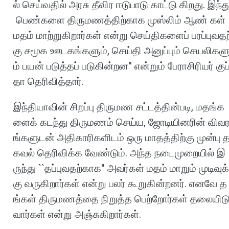
ல்
செய்வதில்
அரசு
தீவிர
ஈடுபாடு
காட்டு
கிறது
.
இந்த
பெண்களை
திருமணத்திற்காக
முஸ்லிம்
ஆண்
கள்
மதம்
மாற்றுகிறார்கள்
என்று
செய்திகளைப்
பரப்புவதற
கு
சமூக
ஊடகங்களும்
,
செய்தி
அனுப்பும்
செயலிகள
ம்
பயன்
படுத்தப்
படுகின்றன
''
என்றும்
பேராசிரியர்
குப
தா
தெரிவித்தார்
.
இந்தியாவின்
சிறப்பு
திருமண
சட்டத்தின்படி
,
மதங்க
ளைக்
கடந்து
திருமணம்
செய்ய
,
ஜோடியினரின்
விவ
ங்களுடன்
அதிகாரிகளிடம்
ஒரு
மாதத்திற்கு
முன்பு
கவல்
தெரிவிக்க
வேண்டும்
.
அந்த
நடைமுறையில்
இ
ருந்து
``
தப்புவதற்காக
''
அவர்கள்
மதம்
மாறும்
முடிவுக்
கு
வருகிறார்கள்
என்று
பலர்
கூறுகின்றனர்
.
எனவே
த
ங்கள்
திருமணத்தை
நிறுத்த
பெற்றோர்கள்
தலையிட
வார்கள்
என்று
அஞ்சுகிறார்கள்
.