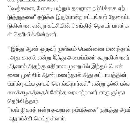
``
வஞ்சனை
,
மோசடி
மற்றும்
தவறான
நம்பிக்கை
ஏற்ப
டுத்துதலை
''
தடுக்க
இதுபோன்ற
சட்டங்கள்
தேவைப்
டுகின்றன
என்று
கட்சியின்
செய்தித்
தொடர்
பாளர்க
ள்
தெரிவிக்கின்றனர்
.
``
இந்து
ஆண்
ஒருவர்
முஸ்லிம்
பெண்ணை
மணந்தால
,
அது
காதல்
என்று
இந்து
அமைப்பினர்
கூறுகின்றனர்
ஆனால்
அதற்கு
எதிரான
முறையில்
இந்துப்
பெண்
ணை
முஸ்லிம்
ஆண்
மணந்தால்
அது
கட்டாயத்தின்
பேரில்
நடப்ப
தாகச்
சொல்கிறார்கள்
''
என்று
டில்லி
பல்
லைக்கழகத்தைச்
சேர்ந்த
வரலாற்றாளர்
சாரு
குப்தா
தெரிவித்தார்
.
``
லவ்
ஜிகாத்
என்ற
தவறான
நம்பிக்கை
''
குறித்து
அவர
ஆராய்ச்சி
செய்துள்ளார்
.