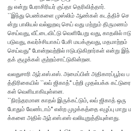
து
என்று
பேராசிரியர்
குப்தா
தெரிவித்தார்
.
``
இந்து
பெண்களை
முஸ்லிம்
ஆண்கள்
கடத்திச்
செ
ன்று
பாலியல்
வல்லுறவு
செய்
வது
மற்றும்
திருமணம்
செய்வது
,
வீட்டைவிட்டு
வெளியேறு
வது
,
காதலில்
ஈட
படுவது
,
கவர்ச்சியாகப்
பேசி
மயக்குவது
,
மதமாற்றம்
செய்வது
''
போன்றவற்றில்
ஈடுபடுகிறார்கள்
என்று
இந்
தக்
குழுக்கள்
குற்றம்சாட்டுகின்றன
.
வலதுசாரி
ஆர்
.
எஸ்
.
எஸ்
.
அமைப்பின்
அதிகாரப்பூர்வ
ப
த்திரிகையில்
``
லவ்
ஜிகாத்
''
பற்றி
முதல்பக்க
கட்டுரை
கள்
வெளியாகியுள்ளன
.
``
நிரந்தரமான
காதல்
இருக்கட்டும்
,
லவ்
ஜிகாத்
ஒரு
போதும்
வேண்டாம்
''
என்ற
முழக்கத்தை
எழுப்பு
மாறு
க்களை
அதில்
ஆர்
.
எஸ்
.
எஸ்
வலியுறுத்தியுள்ளது
.