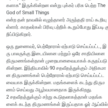
களாக
''
இருக்கின்றன
என்று
புக்கர்
பரிசு
பெற்ற
The
God of Small Things
என்ற
தன்
நாவலில்
எழுத்தாளர்
அருந்ததி
ராய்
கூறியு
ள்ளார்
.
காதலர்கள்
பிரிவு
பற்றிக்
கூறும்போது
இப்படி
க
றிப்பிடுகிறார்
.
ஒரு
துணைவர்
,
பெற்றோரால்
ஏற்பாடு
செய்யப்பட்ட
,
இ
ரு
பாலருக்கு
இடையிலான
மற்றும்
ஒரே
சாதியிலான
திருமணங்கள்தான்
முறையானவையாகக்
கருதப்படு
கின்றன
.
இந்தியாவில்
90
சதவீதத்துக்கும்
அதிகமா
ன
திருமணங்கள்
பெற்றோரால்
ஏற்பாடு
செய்யப்பட்ட
வையாக
இருக்கின்றன
.
மதங்களைக்
கடந்து
திரும
ணம்
செய்வது
அபூர்வமானதாக
இருக்கிறது
.
2
சதவீதத்துக்கும்
சற்று
கூடுதலாகத்தான்
மதங்க
ளைக்
கடந்த
திருமணங்கள்
இருப்பதாக
ஓர்
ஆய்வில்