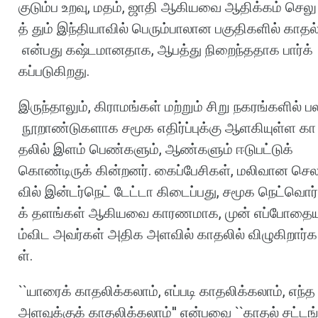
குடும்ப
உறவு
,
மதம்
,
ஜாதி
ஆகியவை
ஆதிக்கம்
செலு
த்
தும்
இந்தியாவில்
பெரும்பாலான
பகுதிகளில்
காதல
என்பது
கஷ்டமானதாக
,
ஆபத்து
நிறைந்ததாக
பார்க்
கப்படுகிறது
.
இருந்தாலும்
,
கிராமங்கள்
மற்றும்
சிறு
நகரங்களில்
ப
நூறாண்டுகளாக
சமூக
எதிர்ப்புக்கு
ஆளகியுள்ள
கா
தலில்
இளம்
பெண்களும்
,
ஆண்களும்
ஈடுபட்டுக்
கொண்டிருக்
கின்றனர்
.
கைப்பேசிகள்
,
மலிவான
செ
வில்
இன்டர்நெட்
டேட்டா
கிடைப்பது
,
சமூக
நெட்வொர்
க்
தளங்கள்
ஆகியவை
காரணமாக
,
முன்
எப்போதைய
ம்விட
அவர்கள்
அதிக
அளவில்
காதலில்
விழுகிறார்க
ள்
.
``
யாரைக்
காதலிக்கலாம்
,
எப்படி
காதலிக்கலாம்
,
எந்த
அளவுக்குக்
காதலிக்கலாம்
''
என்பவை
``
காதல்
சட்டங