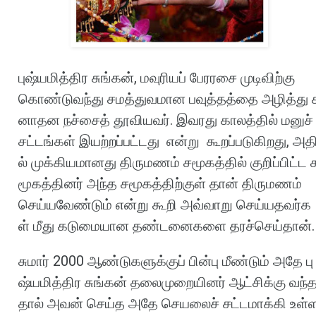
புஷ்யமித்திர
சுங்கன்
,
மவுரியப்
பேரரசை
முடிவிற்கு
கொண்டுவந்து
சமத்துவமான
பவுத்தத்தை
அழித்து
னாதன
நச்சைத்
தூவியவர்
.
இவரது
காலத்தில்
மனுச்
சட்டங்கள்
இயற்றப்பட்டது
என்று
கூறப்படுகிறது
,
அத
ல்
முக்கியமானது
திருமணம்
சமூகத்தில்
குறிப்பிட்ட
மூகத்தினர்
அந்த
சமூகத்திற்குள்
தான்
திருமணம்
செய்யவேண்டும்
என்று
கூறி
அவ்வாறு
செய்யதவர்க
ள்
மீது
கடுமையான
தண்டனைகளை
தரச்செய்தான்
.
சுமார்
2000
ஆண்டுகளுக்குப்
பின்பு
மீண்டும்
அதே
பு
ஷ்யமித்திர
சுங்கன்
தலைமுறையினர்
ஆட்சிக்கு
வந்
தால்
அவன்
செய்த
அதே
செயலைச்
சட்டமாக்கி
உள்