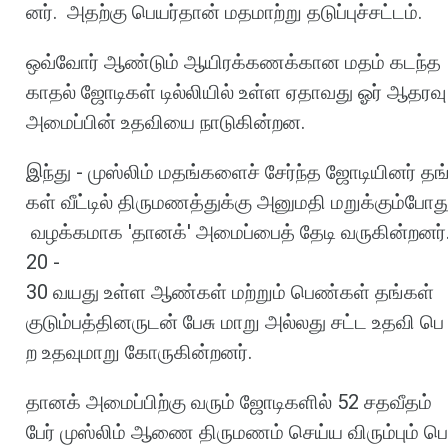
னர்
.
அதற்கு
பெயர்தான்
மதமாற்று
தடுப்புச்சட்டம்
.
ஒவ்வோர்
ஆண்டும்
ஆயிரக்கணக்கான
மதம்
கடந்த
காதல்
ஜோடிகள்
டில்லியில்
உள்ள
ஏதாவது
ஓர்
ஆதரவு
அமைப்பின்
உதவியை
நாடுகின்றன
.
இந்து
-
முஸ்லிம்
மதங்களைச்
சேர்ந்த
ஜோடியினர்
தங
கள்
வீட்டில்
திருமணத்துக்கு
அனுமதி
மறுக்கும்போத
வழக்கமாக
'
தானக்
'
அமைப்பைத்
தேடி
வருகின்றனர்
20 -
30
வயது
உள்ள
ஆண்கள்
மற்றும்
பெண்கள்
தங்கள்
குடும்பத்தினருடன்
பேசு
மாறு
அல்லது
சட்ட
உதவி
பெ
ற
உதவுமாறு
கோருகின்றனர்
.
தானக்
அமைப்பிற்கு
வரும்
ஜோடிகளில்
52
சதவீதம்
பேர்
முஸ்லிம்
ஆணை
திருமணம்
செய்ய
விரும்பும்
பெ