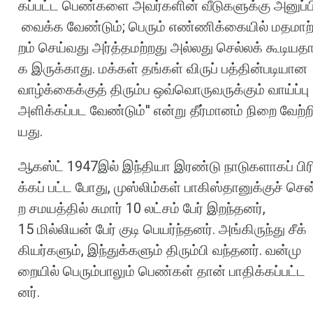
கப்பட்ட
பெண்களை
அவர்களின்
வீடுகளுக்கு
அனுப்ப
வைக்க
வேண்டும்
;
பெரும்
எண்ணிக்கையில்
மதமாற
றம்
செய்வது
அர்த்தமற்றது
அல்லது
செல்லக்
கூடியத
க
இருக்காது
.
மக்கள்
தங்கள்
விருப்
பத்தின்படியான
வாழ்க்கைக்குத்
திரும்ப
ஒவ்வொருவருக்கும்
வாய்ப்பு
அளிக்கப்பட
வேண்டும்
''
என்று
தீர்மானம்
நிறை
வேற்ற
யது
.
ஆகஸ்ட்
1947
இல்
இந்தியா
இரண்டு
நாடுகளாகப்
பிர
க்கப்
பட்ட
போது
,
முஸ்லிம்கள்
பாகிஸ்தானுக்குச்
சென
ற
சமயத்தில்
சுமார்
10
லட்சம்
பேர்
இறந்தனர்
,
15
மில்லியன்
பேர்
குடி
பெயர்ந்தனர்
.
அங்கிருந்து
சீக்
கியர்களும்
,
இந்துக்களும்
திரும்பி
வந்தனர்
.
வன்மு
றையில்
பெரும்பாலும்
பெண்கள்
தான்
பாதிக்கப்பட்ட
னர்
.