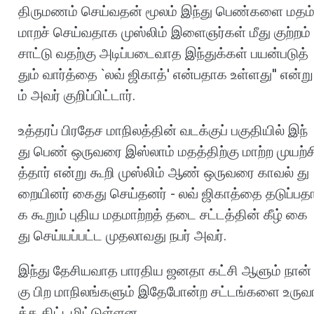
திருமணம்
செய்வதன்
மூலம்
இந்து
பெண்களை
மதம
மாறச்
செய்வதாக
முஸ்லிம்
இளைஞர்கள்
மீது
குற்றம்
சாட்டு
வதற்கு
அடிப்படைவாத
இந்துக்கள்
பயன்படுத்
தும்
வார்த்தை
`
லவ்
ஜிகாத்
'
என்பதாக
உள்ளது
''
என்று
ம்
அவர்
குறிப்பிட்டார்
.
உத்தரப்
பிரதேச
மாநிலத்தின்
வடக்குப்
பகுதியில்
இந்
து
பெண்
ஒருவரை
இஸ்லாம்
மதத்திற்கு
மாற்ற
முயற்ச
த்தார்
என்று
கூறி
முஸ்லிம்
ஆண்
ஒருவரை
காவல்
து
றையினர்
கைது
செய்தனர்
-
லவ்
ஜிகாத்தை
தடுப்பத
க
கூறும்
புதிய
மதமாற்றத்
தடை
சட்டத்தின்
கீழ்
கை
து
செய்யப்பட்ட
முதலாவது
நபர்
அவர்
.
இந்து
தேசியவாத
பாரதிய
ஜனதா
கட்சி
ஆளும்
நான்
கு
பிற
மாநிலங்களும்
இதேபோன்ற
சட்டங்களை
உருவ
க்க
திட்டமிட்டுள்ளன
.