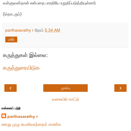
வள்ளுவன்தான் என்பதை பாரதியே உறுதிப்படுத்தியுள்ளார்.
(தொடரும்)
parthasarathy r
நேரம்
5:34 AM
பகிர்
கருத்துகள் இல்லை:
கருத்துரையிடுக
‹
›
முகப்பு
வலையில் காட்டு
என்னைப் பற்றி
parthasarathy r
எனது முழு சுயவிவரத்தைக் காண்க