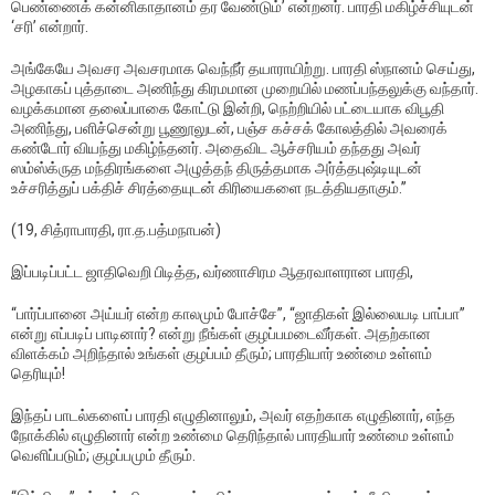
பெண்ணைக் கன்னிகாதானம் தர வேண்டும்’ என்றனர். பாரதி மகிழ்ச்சியுடன்
‘சரி’ என்றார்.
அங்கேயே அவசர அவசரமாக வெந்நீர் தயாராயிற்று. பாரதி ஸ்நானம் செய்து,
அழகாகப் புத்தாடை அணிந்து கிரமமான முறையில் மணப்பந்தலுக்கு வந்தார்.
வழக்கமான தலைப்பாகை கோட்டு இன்றி, நெற்றியில் பட்டையாக விபூதி
அணிந்து, பளிச்சென்று பூணூலுடன், பஞ்ச கச்சக் கோலத்தில் அவரைக்
கண்டோர் வியந்து மகிழ்ந்தனர். அதைவிட ஆச்சரியம் தந்தது அவர்
ஸம்ஸ்க்ருத மந்திரங்களை அழுத்தந் திருத்தமாக அர்த்தபுஷ்டியுடன்
உச்சரித்துப் பக்திச் சிரத்தையுடன் கிரியைகளை நடத்தியதாகும்.’’
(19, சித்ராபாரதி, ரா.த.பத்மநாபன்)
இப்படிப்பட்ட ஜாதிவெறி பிடித்த, வர்ணாசிரம ஆதரவாளரான பாரதி,
“பார்ப்பானை அய்யர் என்ற காலமும் போச்சே’’, “ஜாதிகள் இல்லையடி பாப்பா’’
என்று எப்படிப் பாடினார்? என்று நீங்கள் குழப்பமடைவீர்கள். அதற்கான
விளக்கம் அறிந்தால் உங்கள் குழப்பம் தீரும்; பாரதியார் உண்மை உள்ளம்
தெரியும்!
இந்தப் பாடல்களைப் பாரதி எழுதினாலும், அவர் எதற்காக எழுதினார், எந்த
நோக்கில் எழுதினார் என்ற உண்மை தெரிந்தால் பாரதியார் உண்மை உள்ளம்
வெளிப்படும்; குழப்பமும் தீரும்.