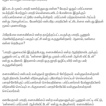
இப்பாடல் மூலம் பாரதி உணர்த்துவது என்ன? வேதம் ஓதும் பார்ப்பானை
உயர்த்திப் போற்றும் பாரதி வெள்ளையனிடம் போலீசாக இருக்கும்
பார்ப்பனர்களை மட்டுமே கண்டிக்கிறார். பார்ப்பான் மற்றவர்களால் அய்யர்
என்று அழைக்கப்பட வேண்டும் என்பதே பாரதியின் உட்கிடக்கை என்பது இதன்
மூலம் புலனாகிறது.
அதேபோல கனகலிங்கம் என்ற தாழ்த்தப்பட்டவருக்கு பாரதி, பூணூல்
அணிவித்ததைப் பலரும் புரட்சி என்று கருதுகின்றனர். ஆனால், உண்மை
என்ன தெரியுமா?
“பாரதி புதுவையில் இருந்தபோது, கனகலிங்கம் என்ற ஆதிதிராவிடருக்குப்
பூணூல் மாட்டி விட்டு, “உன்னை இன்று முதல் பார்ப்பான் ஆக்கி விட்டேன்’’
என்று கூறினார். இதனால் பாரதி ஒரு ஜாதி ஒழிப்பு வீரர் என்று பலர்
கருதுகின்றனர்.
கனகலிங்கம் என்பவர் வள்ளுவர் ஜாதியைச் சேர்ந்தவர். வள்ளுவர்கள்தான்
ஆதி திராவிடர்களின் வீடுகளுக்குப் புரோகிதம் செய்யச் செல்வார்கள்.
பறைச்சேரிக்குப் பார்ப்பனர்கள் செல்வதில்லை. பார்ப்பனர்கள் மேல்ஜாதியினர்
வீடுகளில் செய்யும் சடங்குகளைப் பறைச்சேரியில் வள்ளுவர்கள்தான்
செய்வார்கள்.
எனவேதான் பாரதி, கனகலிங்கம் என்ற வள்ளுவனுக்குப் பூணூல் மாட்டி விட்டு,
‘உன்னைப் பார்ப்பான் ஆக்கிவிட்டேன்’ என்று கூறியுள்ளார். கனகலிங்கம்