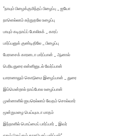
“நாயும் பிழைக்குமிந்தப் பிழைப்பு _ ஐயோ
நாளெல்லாம் சுற்றுதலே உழைப்பு
பாயும் கடிநாய்ப் போலிசுக் _ காரப்
பார்ப்பனுக் குண்டிதிலே _ பிழைப்பு
பேராசைக் காரனடா பார்ப்பான் _ ஆனால்
பெரியதுரை என்னினுடல் வேர்ப்பான்
யாரானாலும் கொடுமை இழைப்பான் _ துரை
இம்மென்றால் நாய்போல உழைப்பான்
முன்னாளில் ஐயரெல்லாம் வேதம் சொல்வார்
மூன்றுமழை பெய்யுமடா மாதம்
இந்நாளில் பொய்மைப் பார்ப்பார் _ இவர்
ஏதும் செய்தும் காசுபெறப் பார்ப்பார்’’