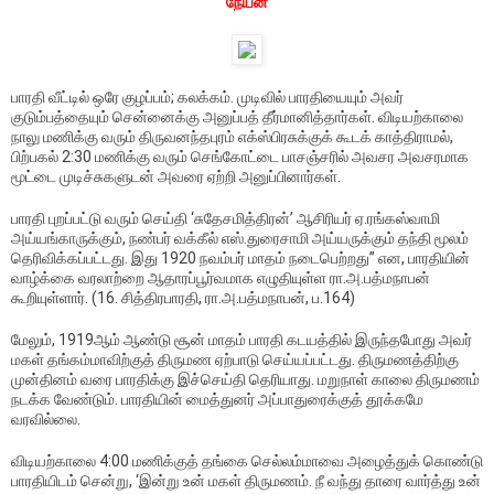
நேயன்
பாரதி வீட்டில் ஒரே குழப்பம்; கலக்கம். முடிவில் பாரதியையும் அவர்
குடும்பத்தையும் சென்னைக்கு அனுப்பத் தீர்மானித்தார்கள். விடியற்காலை
நாலு மணிக்கு வரும் திருவனந்தபுரம் எக்ஸ்பிரசுக்குக் கூடக் காத்திராமல்,
பிற்பகல் 2:30 மணிக்கு வரும் செங்கோட்டை பாசஞ்சரில் அவசர அவசரமாக
மூட்டை முடிச்சுகளுடன் அவரை ஏற்றி அனுப்பினார்கள்.
பாரதி புறப்பட்டு வரும் செய்தி ‘சுதேசமித்திரன்’ ஆசிரியர் ஏ.ரங்கஸ்வாமி
அய்யங்காருக்கும், நண்பர் வக்கீல் எஸ்.துரைசாமி அய்யருக்கும் தந்தி மூலம்
தெரிவிக்கப்பட்டது. இது 1920 நவம்பர் மாதம் நடைபெற்றது’’ என, பாரதியின்
வாழ்க்கை வரலாற்றை ஆதாரப்பூர்வமாக எழுதியுள்ள ரா.அ.பத்மநாபன்
கூறியுள்ளார். (16. சித்திரபாரதி, ரா.அ.பத்மநாபன், ப.164)
மேலும், 1919ஆம் ஆண்டு சூன் மாதம் பாரதி கடயத்தில் இருந்தபோது அவர்
மகள் தங்கம்மாவிற்குத் திருமண ஏற்பாடு செய்யப்பட்டது. திருமணத்திற்கு
முன்தினம் வரை பாரதிக்கு இச்செய்தி தெரியாது. மறுநாள் காலை திருமணம்
நடக்க வேண்டும். பாரதியின் மைத்துனர் அப்பாதுரைக்குத் தூக்கமே
வரவில்லை.
விடியற்காலை 4:00 மணிக்குத் தங்கை செல்லம்மாவை அழைத்துக் கொண்டு
பாரதியிடம் சென்று, ‘இன்று உன் மகள் திருமணம். நீ வந்து தாரை வார்த்து உன்