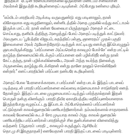
“இந்தியா’’ ஏட்டின் உரிமையாளர்களில் ஒருவரான மண்டபம் சீனிவாசன்
அவர்கள் இதுபற்றி கூறியுள்ளதைப் படியுங்கள். அப்போது உண்மை புரியும்.
“எம்மிடம் பாரதியார் அடிக்கடி வருவதுண்டு. எது பாடினாலும், தான்
விசேஷமாக எது எழுதினாலும், என்னிடத்தில் அதை முதலில் வந்து காட்டாமல்
இருக்க மாட்டார். நான் என்ன வேலையா யிருந்தாலும் அதைச் சட்டை
செய்யாது, தனியிடத்திற்கு அழைத்துப் போய் அதைப் படித்துக் காட்டுவார்.
அவருடைய ‘பூபேந்திர விஜயம், சுதந்திரப் பள்ளு, ஞானரதம்’ முதல் பகுதி
இவைகளை அவர் ஆவேசத்தோடு படித்துக் காட்டியது எனக்கு இப்பொழுதும்
ஞாபகமிருக்கிறது. ‘பார்ப்பானை அய்யரென்ற காலமும் போச்சே’ என்ற பாட்டில்
தாழ்ந்த நிலைமையில் கிடக்கும் பார்ப்பானை ஏன் பழிக்கிறீர் என்று நான்
கேட்டதற்கு, நான் பழிக்கவில்லையே, அவன் அந்த உயர்ந்த நிலைக்கு
அருகனல்ல, தாழ்ந்து கிடக்கிறான் என்று தானே நானும் சொல்கிறேன்
என்றார்.’’ எனப் பாரதியின் பார்ப்பன நண்பரே கூறியுள்ளார்.
அதைப் போல ‘பேராசைக்காரனடா பார்ப்பான்’ என்ற பாடல். இந்தப் பாடலைப்
படித்தவுடன் பாரதி பார்ப்பனர்களை எவ்வளவு கடுமையாகச் சாடுகிறார் எனத்
தோன்றும். இந்தப் பாடலை முழுமையாகப் படித்துப் பார்த்தால்தான் இதன்
பொருள் நன்கு விளங்கும். பாரதி தீவிர ஏகாதிபத்திய எதிர்ப்புணர்வாளராக
இருந்தபோது எழுதப்பட்டது இப்பாடல். அப்போதெல்லாம் பார்ப்பனர்கள்
மட்டும்தான் காவல்துறையில் பணியாற்றினார்கள். நம்மவர்களால் சாதாரணக்
காவலர் வேலையில் கூடச் சேர முடியாத காலம் அது. காவல் துறையில்
பணியாற்றிய பார்ப்பனர்கள் பாரதிக்குச் சில துன்பங்களை விளைவித்து
வந்தனர். (ஆதாரம்: பாரதி _ காலமும் கருத்தும்; ஆசிரியர்:
தொ.மு.சி.இரகுநாதன்) எனவேதான் பாரதி இந்தப் பாடலைப் பாடியுள்ளார்.