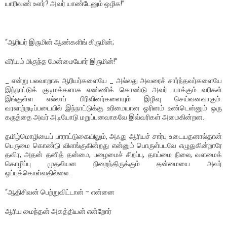
யாரிவண் உளர்? அவர் யாண்டேனும் ஒழிக!”
“ஆரியர் இருமின் ஆண்களிங் கிருமின்;
வீரியம் மிகுந்த மேன்மையோர் இருமின்!”
_ என்று பலவாறாக ஆரியர்களையே _ அல்லது அவரைச் சார்ந்தவர்களையே
இந்நாட்டுக் குடிமக்களாக எண்ணிக் கொண்டு அவர் யாக்கும் வரிகள்
இங்குள்ள எல்லாப் பிரிவினர்களையும் இழிவு செய்வனவாகும்.
வரலாற்றடிப்படையில் இந்நாட்டுக்கு உரிமையான ஓரினம் உண்டென்னும் ஒரு
கருத்தை அவர் அடியோடு மறுப்பனவாகவே இவ்வரிகள் அமைகின்றன.
தமிழ்மொழியைப் பாராட்டுகையிலும், அஃது ஆரியச் சார்பு உடையதனால்தான்
பெருமை கொண்டு விளங்குகின்றது என்னும் பொருள்படவே எழுதுகின்றாரே
தவிர, அதன் தனித் தன்மை, பழைமைச் சிறப்பு, தாய்மை நிலை, வளமைக்
கொழிப்பு முதலியன நிறைந்திருக்கும் தன்மையை அவர்
ஒப்புக்கொள்வதில்லை.
“ஆதிசிவன் பெற்றுவிட்டான் – என்னை
ஆரிய மைந்தன் அகத்தியன் என்றோர்