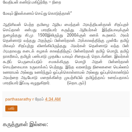
வேதியன் கண்டு மகிழ்ந்தே – நிறை
மேவும் இலக்கணம் செய்து கொடுத்தான்”
ஆதிசிவன் பெற்ற தமிழை ஆரிய மைந்தன் அகத்தியன்தான் சிறப்புறச்
செய்தான் என்பது பாரதியார் கருத்து. ஆரியர்கள் இந்தியாவுக்குள்
நுழைந்தது கி.மு. 1500இலிருந்து 2000க்குள் எனக் கூறலாம். அவர்
தென்னாடு வந்தது அதற்குப் பின்னர்தான். அக்காலத்திற்கு முன்பே தமிழ்
மிகவும் சிறப்புற்று விளங்கியிருந்தது. அவர்கள் தென்னாடு வந்த பின்
அஃதாவது கடைக் கழகக் காலத்திற்குப் பின்னர்தான் தமிழ் மொழி, தமிழ்
நாகரிகம், தமிழர் பண்பாடு முதலிய யாவும் சிதையத் தொடங்கின. இவர்கள்
கூறிப் பெருமைப்படும் சமசுக்கிருத மொழி அதன் பின்னர்தான்
செயற்கையாக உருவாக்கப் பெற்றது. இந்த வரலாற்று நிலைகளை யெல்லாம்
உணராமல் அல்லது உணர்ந்தும் ஒப்புக்கொள்ளாமல் அல்லது ஒப்புக்கொண்டும்
அவற்றை அடியோடு மறைக்கின்ற முயற்சியில் தமிழ்த்தாய் உரைப்பதாகப்
பாரதியார் இப்படி எழுதுகிறார். (தொடரும்)
parthasarathy r
நேரம்
4:34 AM
பகிர்
கருத்துகள் இல்லை: