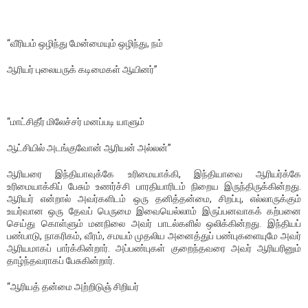
“வீரியம் ஒழிந்து மேன்மையும் ஒழிந்து, நம்
ஆரியர் புலையருக் கடிமைகள் ஆயினர்”
“மாட்சிதீர் மிலேச்சர் மனப்படி யாளும்
ஆட்சியில் அடங்குவோன் ஆரியன் அல்லன்”
ஆரியரை இந்தியாவுக்கே உரிமையாக்கி, இந்தியாவை ஆரியர்க்கே
உரிமையாக்கிப் பேசும் உணர்ச்சி பாரதியாரிடம் நிறைய இருந்திருக்கின்றது.
ஆரியர் என்றால் அவர்களிடம் ஒரு தனித்தன்மை, சிறப்பு, எல்லாருக்கும்
உயர்வான ஒரு தேவப் பெருமை இவையெல்லாம் இருப்பனவாகக் கற்பனை
செய்து கொள்ளும் மனநிலை அவர் பாடல்களில் ஒலிக்கின்றது. இந்தியப்
பண்பாடு, நாகரிகம், வீரம், சமயம் முதலிய அனைத்துப் பண்புகளையுமே அவர்
ஆரியமாகப் பார்க்கின்றார். அப்பண்புகள் குறைந்தவரை அவர் ஆரியரினும்
தாழ்ந்தவராகப் பேசுகின்றார்.
“ஆரியத் தன்மை அற்றிடுஞ் சிறியர்