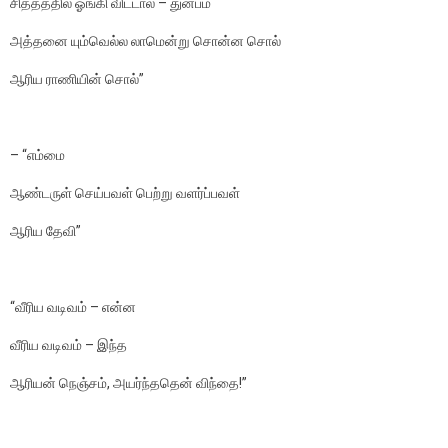
சித்தத்தில் ஓங்கி விட்டால் – துன்பம்
அத்தனை யும்வெல்ல லாமென்று சொன்ன சொல்
ஆரிய ராணியின் சொல்”
– “எம்மை
ஆண்டருள் செய்பவள் பெற்று வளர்ப்பவள்
ஆரிய தேவி”
“வீரிய வடிவம் – என்ன
வீரிய வடிவம் – இந்த
ஆரியன் நெஞ்சம், அயர்ந்ததென் விந்தை!”