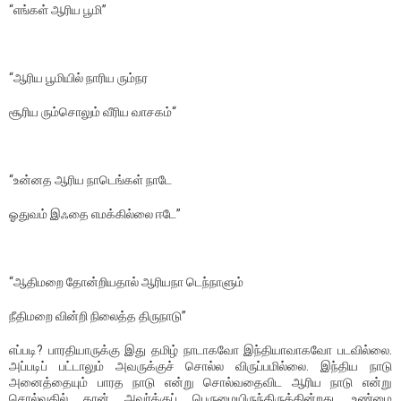
“எங்கள் ஆரிய பூமி”
“ஆரிய பூமியில் நாரிய ரும்நர
சூரிய ரும்சொலும் வீரிய வாசகம்“
“உன்னத ஆரிய நாடெங்கள் நாடே
ஓதுவம் இஃதை எமக்கில்லை ஈடே”
“ஆதிமறை தோன்றியதால் ஆரியநா டெந்நாளும்
நீதிமறை வின்றி நிலைத்த திருநாடு”
எப்படி? பாரதியாருக்கு இது தமிழ் நாடாகவோ இந்தியாவாகவோ படவில்லை.
அப்படிப் பட்டாலும் அவருக்குச் சொல்ல விருப்பமில்லை. இந்திய நாடு
அனைத்தையும் பாரத நாடு என்று சொல்வதைவிட ஆரிய நாடு என்று
சொல்வதில் தான் அவர்க்குப் பெருமையிருந்திருக்கின்றது. உண்மை