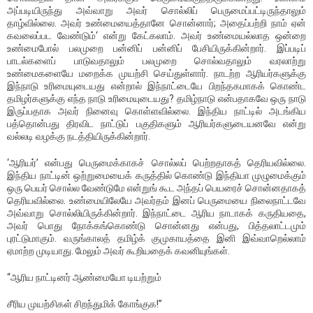
அப்படியிருந்து அவ்வாறு அவர் சொல்லிப் பெருமைப்பட்டிருந்தாலும்
தாழ்வில்லை. அவர் உண்மையைத்தானே சொன்னார்; அதைப்பற்றி நாம் ஏன்
கவலைப்பட வேண்டும்‘ என்று கேட்கலாம். அவர் உண்மையல்லாத ஒன்றை
உண்மைபோல் பலமுறை பன்னிப் பன்னிப் பேசியிருக்கின்றார். இப்படிப்
பாடல்களைப் பாடுவதாலும் பலமுறை சொல்வதாலும் வரலாற்று
உண்மைகளையே மறைக்க முயற்சி செய்துள்ளார். நாடற்ற ஆரியர்களுக்கு
இந்நாடு உரிமையுடையது என்றால் இந்நாட்டையே பிறந்தகமாகக் கொண்ட
தமிழர்களுக்கு எந்த நாடு உரிமையுடையது? தமிழ்நாடு என்பதாகவே ஒரு நாடு
இருப்பதாக அவர் நினைவு கொள்ளவில்லை. இந்திய நாட்டில் அடங்கிய
பத்தொன்பது திரவிட நாட்டுப் பகுதிகளும் ஆரியர்களுடையனவே என்று
வல்லடி வழக்கு நடத்தியிருக்கின்றார்.
‘ஆரியர்’ என்பது பெருமைக்காகச் சொல்லப் பெற்றதாகத் தெரியவில்லை.
இந்திய நாட்டின் ஒற்றுமையைக் கருத்தில் கொண்டு இந்தியா முழுமைக்கும்
ஒரு பெயர் சொல்ல வேண்டுமே என்றுங் கூட அந்தப் பெயரைச் சொன்னதாகத்
தெரியவில்லை. உண்மையிலேயே அவர்தம் இனப் பெருமையை நிலைநாட்டவே
அவ்வாறு சொல்லியிருக்கின்றார். இந்நாட்டை ஆரிய நாடாகக் கருதியதை,
அவர் பொது நோக்கங்கொண்டு சொன்னது என்பது, பித்தலாட்டமும்
புரட்டுமாகும். வருங்காலத் தமிழ்க் குமுகாயத்தை இனி இவ்வாறெல்லாம்
ஏமாற்ற முடியாது. மேலும் அவர் கூறியதைக் கவனியுங்கள்.
“ஆரிய நாட்டினர் ஆண்மையோ டியற்றும்
சீரிய முயற்சிகள் சிறந்துமிக் கோங்குக!”