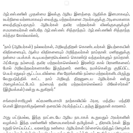
(82)
:பாரதியின்
ஆரிய
ஆர்.எஸ்.எஸின் முதன்மை இலக்கு ஆரிய இனத்தை ஆதிக்க இனமாகவும்,
இனப்பற்று!
உயர்நிலை வர்ணமாகவும் வைத்து, மற்றவர்களை அவர்களுக்கு அடிமைகளாக
வைத்திருப்பதாகும். ஆரியர்கள் தவிர மற்றவர்கள் விலங்குகளுக்குச்
சமமானவர்கள் என்பதே ஆர்.எஸ்.எஸ். சித்தாந்தம். ஆர்.எஸ்.எஸின் சித்தாந்த
கர்த்தா கோல்வால்கர்,
“நாம் (ஆரியர்கள்) நல்லவர்கள், அறிவுத்திறன் கொண்டவர்கள். இயற்கையின்
விதிகளையும், ஆன்ம விதிகளையும் அறிந்தவர்கள் நாம்தான். மனிதனுக்கு
நன்மை பயக்கக் கூடியவற்றையெல்லாம் கொண்டு வந்தவர்களும் நாம்தான்.
அப்போது நம்மைத் தவிர மற்றவர்களெல்லாம் இரண்டு கால் பிராணிகளைப்
போல் அறிவற்றவர்களாகவே இருந்தனர். எனவே, நமக்கென்று குறிப்பிட்ட
பெயர் எதுவும் சூட்டப்படவில்லை. சில நேரங்களில் நம்மை மற்றவர்களிடமிருந்து
வேறுபடுத்திக் காட்ட நாம் அறிவுத் திறனுடைய ஆரியர்கள் என்று
அழைக்கப்பட்டோம். நம்மைத் தவிர மற்றவர்களெல்லாம் மிலேச்சர்கள்’’
(இழிமக்கள்) என்று கூறுகிறார்.’’
சங்கராச்சாரிமுன் சுப்ரமணியசாமி நாற்காலியில் அமர, மத்திய மந்திரி
பொன்.இராதாகிருஷ்ணன் தரையில் அமர்த்தப்பட்டதற்கு இதுதான் காரணம்.
அது மட்டுமல்ல, இந்த நாட்டையே ஆரிய நாடாகக் கூறுவதும் அவர்களின்
வழக்கம். இந்த மண்ணின் உரிமையாளர்கள் தமிழர்கள் _ திராவிடர்கள். இது
உறுதி செய்யப்பட்ட வரலாற்று உண்மை. ஆரியர்கள் பிச்சையெடுத்துப் பிழைக்க