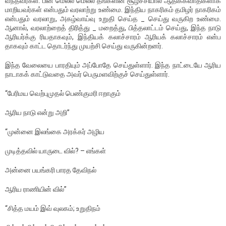
வந்தவர்கள். பின் மெல்ல மெல்ல தங்களின் சூழ்ச்சியால் ஆதிக்கவாதிகளாக
மாறியவர்கள் என்பதும் வரலாற்று உண்மை. இந்திய நாகரிகம் தமிழர் நாகரிகம்
என்பதும் வரலாறு, அகழ்வாய்வு உறுதி செய்த _ செய்து வருகிற உண்மை.
ஆனால், வரலாற்றைத் திரித்து _ மறைத்து, பித்தலாட்டம் செய்து, இந்த நாடு
ஆரியர்க்கு ரியதாகவும், இந்தியக் கலாச்சாரம் ஆரியக் கலாச்சாரம் என்ப
தாகவும் காட்ட தொடர்ந்து முயற்சி செய்து வருகின்றனர்.
இந்த வேலையை பாரதியும் அப்போதே செய்துள்ளார். இந்த நாட்டையே ஆரிய
நாடாகக் காட்டுவதை அவர் பெருமளவிற்குச் செய்துள்ளார்.
“பேரிமய வெற்புமுதல் பெண்குமரி ஈறாகும்
ஆரிய நாடு என்று அறி’’
“முன்னை இலங்கை அரக்கர் அழிய
முடித்தவில் யாருடை வில்? – எங்கள்
அன்னை பயங்கரி பாரத தேவிநல்
ஆரிய ராணியின் வில்”
“சித்த மயம் இவ் வுலகம்; உறுதிநம்