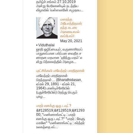
தமிழ்ச் சங்கம் 27.10.2019
அன்று மேரிலாண்டில் நடத்திய
விழாவில் 'வள்ளலாரின் சமுதாய...
மறைந்த
அயோத்திதாசர்
தந்த சுடரை
அணையாமல்
காப்போம்!
May 20, 2021
• Viduthalai
ஜாதி ஒழிப்பையும், வருணாசிரமப்
பாதுகாப்பான பார்ப்பன வைதீக ச
னாதன மதமான ‘ஹிந்து மதம்' எ
ன்று பிற்காலத்தில் அழைக...
புரட்சிக்கவி பாவேந்தர் பாரதிதாசன்
பாவேந்தர் பாரதிதாசன்
பிறந்தநாள்.... (Bharathidasan,
ஏப்ரல் 29, 1891 - ஏப்ரல் 21,
1964) பாண்டிச்சேரியில்
(புதுச்சேரியில்) பிறந்து பெரும்
புகழ...
பாதர் எனக்கு ஒரு டவுட்?
&#128519;&#128519;&#1293
00; *மண்ணாங்கட்டி : பாதர்
எனக்கு ஒரு டவுட்?* *பாதர் : கேளு
மகனே* *மண்ணாங்கட்டி : கர்த்தர்
உலகத்தை எப்...