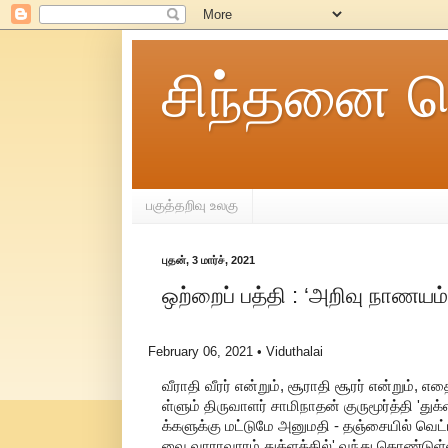
சிந்தனை ச
பகுத்தறிவு உலகு
புதன், 3 மார்ச், 2021
ஒற்றைப் பத்தி : ‘அறிவு நாணயம்
February 06, 2021
• Viduthalai
வீராதி வீரர் என்றும், சூராதி சூரர் என்றும், 
ள்ளும் திருவாளர் சாமிநாதன் குருமூர்த்தி 'து
க்களுக்கு மட்டுமே அனுமதி - தஞ்சையில் வ
வை வாராவாரம் துக்ளக்கில்' வந்து கொண்டுள்ள