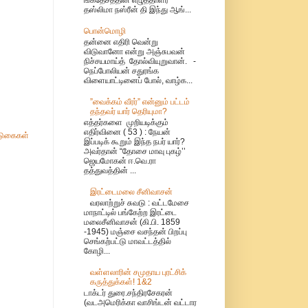
தஸ்லிமா நஸ்ரீன் தி இந்து ஆங்...
பொன்மொழி
தன்னை எதிரி வென்று
விடுவானோ என்று அஞ்சுபவன்
நிச்சயமாய்த் தோல்வியுறுவான். -
நெப்போலியன் சதுரங்க
விளையாட்டினைப் போல், வாழ்க...
”வைக்கம் வீரர்” என்னும் பட்டம்
தந்தவர் யார் தெரியுமா?
எத்தர்களை முறியடிக்கும்
எதிர்வினை ( 53 ) : நேயன்
ுகைகள்
இப்படிக் கூறும் இந்த நபர் யார்?
அவர்தான் “தோசை மாவு புகழ்’’
ஜெயமோகன் ஈ.வெ.ரா
தத்துவத்தின் ...
இரட்டைமலை சீனிவாசன்
வரலாற்றுச் சுவடு : வட்டமேசை
மாநாட்டில் பங்கேற்ற இரட்டை
மலைசீனிவாசன் (கி.பி. 1859
-1945) மஞ்சை வசந்தன் பிறப்பு
செங்கற்பட்டு மாவட்டத்தில்
கோழி...
வள்ளலாரின் சமுதாய புரட்சிக்
கருத்துக்கள்! 1&2
டாக்டர் துரை.சந்திரசேகரன்
(வடஅமெரிக்கா வாசிங்டன் வட்டார