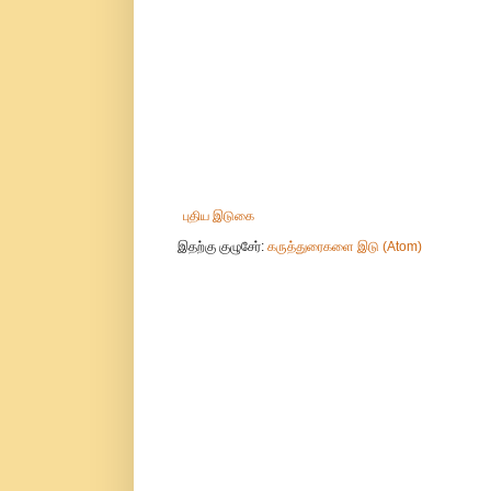
புதிய இடுகை
இதற்கு குழுசேர்:
கருத்துரைகளை இடு (Atom)