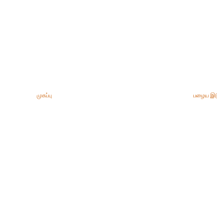
முகப்பு
பழைய இட