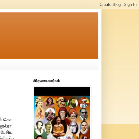
சிந்தனையாளர்கள்
ிக் கொ
ஜால்ரா
 பேசிய
றிருப்ப