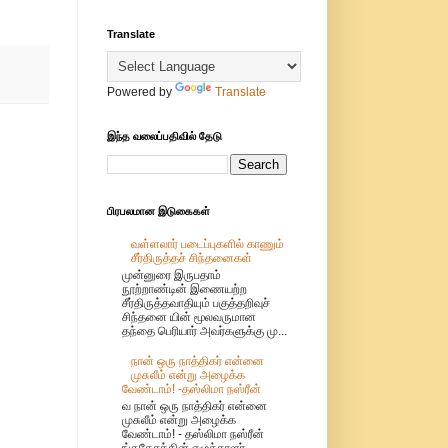
Translate
Powered by
Translate
இந்த வலைப்பதிவில் தேடு
பிரபலமான இடுகைகள்
வள்ளலார் படைப்புகளில் காணும்
சீர்திருத்தச் சிந்தனைகள்
முன்னுரை இருபதாம்
நூற்றாண்டின் இணையற்ற
சீர்திருத்தவாதியும் பகுத்தறிவுச்
சிந்தனை யின் மூலவருமான
தந்தை பெரியார் அவர்களுக்கு மு...
நான் ஒரு நாத்திகர் என்னை
முசுலீம் என்று அழைக்க
வேண்டாம்! -தஸ்லிமா நஸ்ரீன்
வ நான் ஒரு நாத்திகர் என்னை
முசுலீம் என்று அழைக்க
வேண்டாம்! - தஸ்லிமா நஸ்ரீன்
ங்கதேசத்தின் எழுத்தாளர்