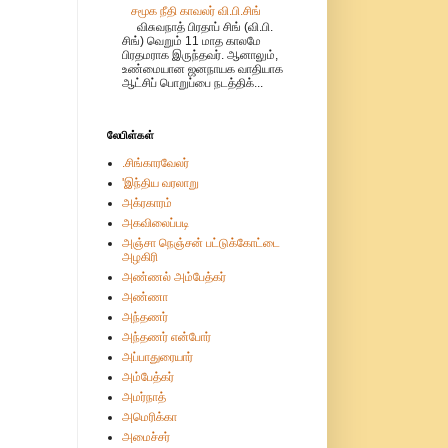
சமூக நீதி காவலர் வி.பி.சிங்
விசுவநாத் பிரதாப் சிங் (வி.பி.
சிங்) வெறும் 11 மாத காலமே
பிரதமராக இருந்தவர். ஆனாலும்,
உண்மையான ஜனநாயக வாதியாக
ஆட்சிப் பொறுப்பை நடத்திக்...
லேபிள்கள்
.சிங்காரவேலர்
'இந்திய வரலாறு
அக்ரகாரம்
அகவிலைப்படி
அஞ்சா நெஞ்சன் பட்டுக்கோட்டை
அழகிரி
அண்ணல் அம்பேத்கர்
அண்ணா
அந்தணர்
அந்தணர் என்போர்
அப்பாதுரையார்
அம்பேத்கர்
அமர்நாத்
அமெரிக்கா
அமைச்சர்