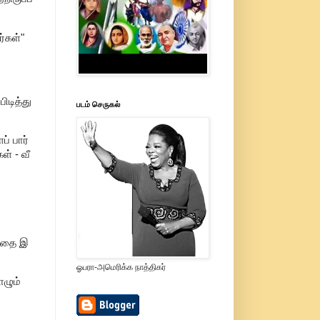
்கள்"
ிடித்து
படம் செருகல்
் பார்
ள் - வீ
ியதை இ
ஓபரா-அமெரிக்க நாத்திகர்
ாழும்