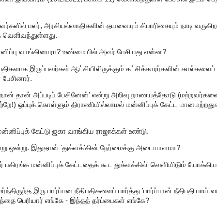
ர்களில் பலர், அரசியல்வாதிகளின் தயவையும் சிபாரிசையும் நாடி வருகிறர
ாக வெளிவந்துள்ளது.
மன்னிப்பு வாங்கினாரா? உண்மையில் அவர் பேசியது என்ன?
ீதிபதிகளாக இருப்பவர்கள் ஆட்சியிலிருக்கும் கட்சிக்காரர்களின் கால்களைப் ப
 பேசினார்.
 நான் தான் அப்படிப் பேசினேன்' என்று அறிவு நாணயத்தோடு (மற்றவர்களைப
றே!) ஒப்புக் கொள்ளும் திராணியில்லாமல் மன்னிப்புக் கேட்ட மானமற்றதுக
ன்னிப்புக் கேட்டு ஜகா வாங்கிய ராஜாக்கள் உண்டு.
வேறு ஒன்று. இதுதான் 'துக்ளக்'கின் நேர்மைக்கு அடையாளமா?
ர் பகிரங்க மன்னிப்புக் கேட்டதைக் கூட துக்ளக்கில்' வெளியிடும் யோக்க
்திருந்த இரு பார்ப்பன நீதிபதிகளைப் பார்த்து 'பார்ப்பான் நீதிபதியாய் வ
தந்தை பெரியார் எங்கே - இந்தத் தர்ப்பைகள் எங்கே?