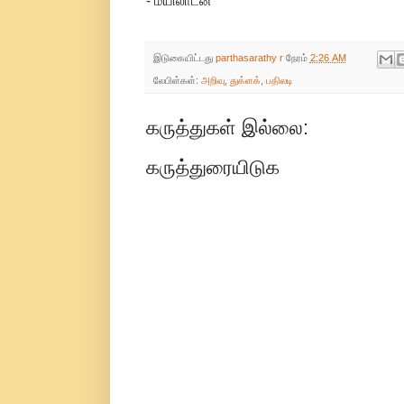
- மயிலாடன்
இடுகையிட்டது
parthasarathy r
நேரம்
2:26 AM
லேபிள்கள்:
அறிவு
,
துக்ளக்
,
பதிலடி
கருத்துகள் இல்லை:
கருத்துரையிடுக