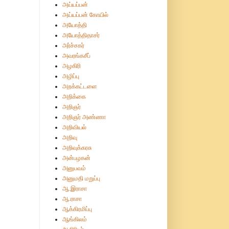
அய்யப்பன்
அய்யப்பன் கோயில்
அயோத்தி
அயோத்திதாசர்
அர்ச்சகர்
அவரங்கசீப்
அழகிரி
அழிப்பு
அறக்கட்டளை
அறிக்கை
அறிஞர்
அறிஞர் அண்ணா
அறிவியல்
அறிவு
அறிவுக்கரசு
அன்பழகன்
அனுபவம்
அனுமதி மறுப்பு
ஆ.இராசா
ஆ.ராசா
ஆக்கிரமிப்பு
ஆங்கிலம்