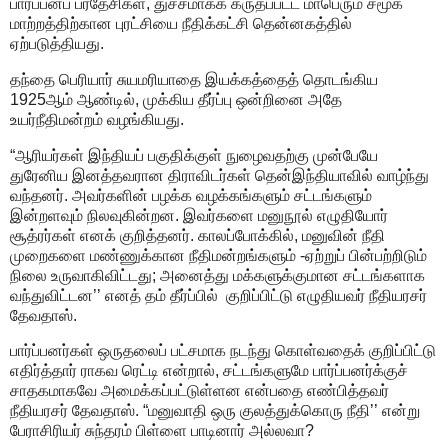
பார்ப்பனப் பரதேசிகள், துச்சமாகக் கருதப்பட்ட மாபெரும் சமூக
மாற்றத்திற்கான புரட்சியை நீதிக்கட்சி தென்னகத்தில்
ஏற்படுத்தியது.
தந்தை பெரியார் சுயமரியாதை இயக்கத்தைத் தொடங்கிய
1925ஆம் ஆண்டில், முக்கிய தீர்ப்பு ஒன்றினை அதே
உயர்நீதிமன்றம் வழங்கியது.
“ஆரியர்கள் இந்தியப் பகுதிக்குள் நுழைவதற்கு முன்பேயே
துரேனிய இனத்தவரான திராவிடர்கள் தென்இந்தியாவில் வாழ்ந்து
வந்தனர். அவர்களின் பழக்க வழக்கங்களும் சட்டங்களும்
இன்றளவும் நிலவுகின்றன. இவர்களை மனுநூல் எழுதியோர்
சூத்ரர்கள் எனக் குறித்தனர். காலப்போக்கில், மனுவின் நீதி
முறைகளை மண்ணுக்கான நீதிமன்றங்களும் -ஏற்றுப் பின்பற்றிடும்
நிலை உருவாகிவிட்டது; அனைத்து மக்களுக்குமான சட்டங்களாக
வந்துவிட்டன’’ எனத் தம் தீர்ப்பில் குறிப்பிட்டு எழுதியவர் நீதியரசர்
தேவதாஸ்.
பார்ப்பனர்கள் ஒருதலைப் பட்சமாக நடந்து கொள்வதைக் குறிப்பிட்டு
எதிர்த்தார் ராகவ ரெட்டி என்றால், சட்டங்களுமே பார்ப்பனர்க்குச்
சாதகமாகவே அமைக்கப்பட்டுள்ளன என்பதை எண்பித்தவர்
நீதியரசர் தேவதாஸ். “மனுவாதி ஒரு குலத்துக்கொரு நீதி’’ என்று
பேராசிரியர் சுந்தரம் பிள்ளை பாடினார் அல்லவா?