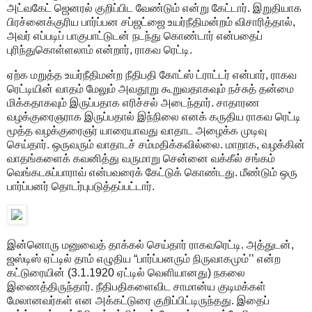
அட்வகேட் ஜெனரல் குறிப்பிட வேண்டும் என்று கேட்டார். இறுதியாக
பிரச்னைக்குரிய பார்ப்பன சப்ஜட்ஜை உயர்நீதிமன்றம் விசாரித்தால்,
அவர் எப்படிப் பாகுபாட்டுடன் நடந்து கொண்டார் என்பதைப்
புரிந்துகொள்ளலாம் என்றார், ராகவ ரெட்டி.
ஏற்க மறுத்த உயர்நீதிமன்ற நீதிபதி கோட்ஸ் ட்ராட்டர் என்பார், ராகவ
ரெட்டியின் வாதம் மேலும் அவதூறு கூறுவதாகவும் நச்சுத் தன்மை
மிக்கதாகவும் இருப்பதாக எரிச்சல் அடைந்தார். சாதாரண
வழக்குரைஞராக இருப்பதால் இந்நிலை எனக் கருதிய ராகவ ரெட்டி
மூத்த வழக்குரைஞர் யாரையாவது வாதாட அழைக்க முடிவு
செய்தார். ஒருவரும் வாதாடச் சம்மதிக்கவில்லை. மாறாக, வழக்கின்
வாதங்களைக் கவனித்து வருமாறு சென்னை வக்கீல் சங்கம்
வெங்கடசுப்பாராவ் என்பவரைக் கேட்டுக் கொண்டது. மீண்டும் ஒரு
பார்ப்பனர் தொடர்புபடுத்தப்பட்டார்.
இன்னொரு மனுவைத் தாக்கல் செய்தார் ராகவரெட்டி. அத்துடன்,
ஜஸ்டிஸ் ஏட்டில் தாம் எழுதிய “பார்ப்பனரும் நிருவாகமும்’’ என்ற
கட்டுரையின் (3.1.1920 ஏட்டில் வெளியானது) நகலை
இணைத்திருந்தார். நீதிபதிகளைவிட சாமான்ய குடிமக்கள்
மேலானவர்கள் என அக்கட்டுரை குறிப்பிட்டிருந்தது. இதைப்