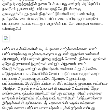
தனிநபர் சுதந்தரத்தில் தலையிடக் கூடாது என்றார். அய்ரோப்பிய
நாகரிகப் பூச்சை மீறி பார்ப்பன ஜாதிவெறிப் போக்கு
தலைதூக்கியது. தான் திருக்காட்டுப்பள்ளி பார்ப்பனர் என்று
நடந்துகொண்டார் வைதிகப் பார்ப்பானை நம்பினாலும், லவுகீகப்
பார்ப்பானை நம்பக் கூடாது என்று பெரியார் சொன்னதன் உண்மை
விளங்குமே!
பார்ப்பன வக்கீல்களின் ஆடம்பரமான வாழ்க்கைக்கான பணம்
பார்ப்பனரல்லாத வழக்காடிகளுடையது என்பதுதானே உண்மை!
ஆனாலும், பார்ப்பனர்கள் இதை ஒத்துக் கொண்டதில்லை. தாங்கள்
ஏதோ திறமைவாய்ந்தவர்கள் என்றும், அதனால் பணம்
கொழிக்கிறது என்றும் கூறினார்கள். உண்மை அது அல்லவே.
எடுத்துக்காட்டாக, கோயிலில் கொட்டப்படும் பணம் முழுக்கவும்
பார்ப்பனர் அல்லாதாருடையதே. ஆனால், அனுபவிப்பது
பார்ப்பனர்கள். 1887இல் பப்ளிக் சர்வீஸ் கமிஷன் முன்பாக சாட்சியம்
அளித்த (அந்தக் காலப் பிரபலம்) வி.பாஷ்யம் அய்யங்கார் இந்த
உண்மையை ஒப்புக்கொண்டார் என்பது வரலாறு. அவர் சென்னை
மாநிலக் கல்லூரியில் சட்டத்துறைப் பேராசிரியர். “பார்ப்பனரல்லாத
இந்துக்களின் நன்கொடைத் தொகையின் உதவியால்தானே
பெரும்பாலான பார்ப்பன மாணவர்கள் படிக்கிறார்கள் என்பது