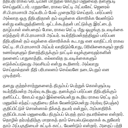
நீதிபதி ராகவ ரெட்டியின் மாறுதல் கோரும் மனுவைத் தள்ளுபடி
செய்துவிட்டார். மறுநாளே, ராகவ ரெட்டி அட்வகேட் ஜெனரல்
சி.பி.ராமசாமி அய்யரிடம் மேல் முறையீடு செய்தார். பார்ப்பனர்
அல்லாத ஒரு நீதிபதிதான் தம் வழக்கை விசாரிக்க வேண்டும்
என்று வலியுறுத்தினார். ஒட்டக்கூத்தன் பாட்டுக்கு இரட்டைத்
தாழ்ப்பாள் என்பதைப் போல, ராகவ ரெட்டி மீது ஒழுங்கு நடவடிக்கை
எடுத்தார் சி.பி.ராமசாமி அய்யர். உயர்நீதிமன்றத்திலும் பார்ப்பன
நீதிபதிகள் தம் வழக்கை விசாரிக்கக் கூடாது என வாதிட்டார் ராகவ
ரெட்டி. சி.பி.ராமசாமி அய்யர் வாதிடும்போது, பிரிவினைகளும் ஜாதி
உணர்வுகளும் நிறைந்திருக்கும் நாட்டில் வழக்குரைஞர்களின்
நலனைப் பாதுகாத்திட எல்லாவித நடவடிக்கைகளும்
எடுக்கப்படுவது அவசியம் என்று கூறினார். அவ்வாறு
செய்தால்தான் நீதி பரிபாலனம் செவ்வனே நடைபெறும் என
முடித்தார்.
தனது குற்றச்சாற்றுகளைத் திரும்பப் பெற்றுக் கொள்ளும்படி
உயர்நீதிமன்ற அமர்வு கூறியது. தனக்கும் பார்ப்பன நீதிபதிக்கும்
தனிப்பட்ட கோபம் ஏதும் இல்லையென்று கூறிய ராகவ ரெட்டி தம்
மனுவில் எந்தப் பகுதியை நீக்க வேண்டுமென்று அமர்வு (பெஞ்சு)
குறிப்பிட்டுச் சொன்னால் நீக்கத் தயார் என்றும், அம்மாதிரிக்
குறிப்பிடாமல் மனுவையே திரும்பப் பெறத் தாம் தயாரில்லை என்றார்.
தொழில் தர்மத்திற்கு மாறாகத் தாம் செயல்படுவதாகக் கூறுவோர்
தாம் அப்பகுதியைச் சுட்டிக் காட்ட வேண்டும் என்றார். அதைப் பற்றி