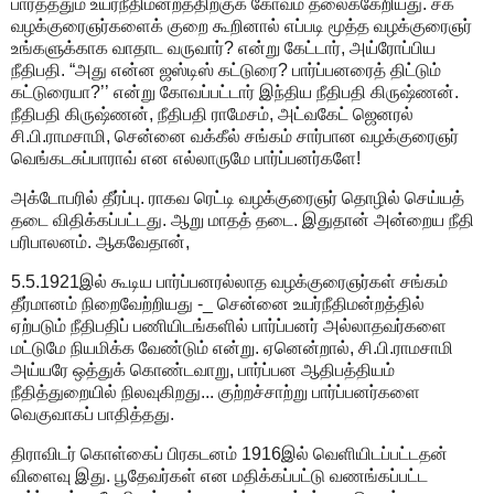
பார்த்ததும் உயர்நீதிமன்றத்திற்குக் கோவம் தலைக்கேறியது. சக
வழக்குரைஞர்களைக் குறை கூறினால் எப்படி மூத்த வழக்குரைஞர்
உங்களுக்காக வாதாட வருவார்? என்று கேட்டார், அய்ரோப்பிய
நீதிபதி. “அது என்ன ஜஸ்டிஸ் கட்டுரை? பார்ப்பனரைத் திட்டும்
கட்டுரையா?’’ என்று கோவப்பட்டார் இந்திய நீதிபதி கிருஷ்ணன்.
நீதிபதி கிருஷ்ணன், நீதிபதி ராமேசம், அட்வகேட் ஜெனரல்
சி.பி.ராமசாமி, சென்னை வக்கீல் சங்கம் சார்பான வழக்குரைஞர்
வெங்கடசுப்பாராவ் என எல்லாருமே பார்ப்பனர்களே!
அக்டோபரில் தீர்ப்பு. ராகவ ரெட்டி வழக்குரைஞர் தொழில் செய்யத்
தடை விதிக்கப்பட்டது. ஆறு மாதத் தடை. இதுதான் அன்றைய நீதி
பரிபாலனம். ஆகவேதான்,
5.5.1921இல் கூடிய பார்ப்பனரல்லாத வழக்குரைஞர்கள் சங்கம்
தீர்மானம் நிறைவேற்றியது -_ சென்னை உயர்நீதிமன்றத்தில்
ஏற்படும் நீதிபதிப் பணியிடங்களில் பார்ப்பனர் அல்லாதவர்களை
மட்டுமே நியமிக்க வேண்டும் என்று. ஏனென்றால், சி.பி.ராமசாமி
அய்யரே ஒத்துக் கொண்டவாறு, பார்ப்பன ஆதிபத்தியம்
நீதித்துறையில் நிலவுகிறது... குற்றச்சாற்று பார்ப்பனர்களை
வெகுவாகப் பாதித்தது.
திராவிடர் கொள்கைப் பிரகடனம் 1916இல் வெளியிடப்பட்டதன்
விளைவு இது. பூதேவர்கள் என மதிக்கப்பட்டு வணங்கப்பட்ட