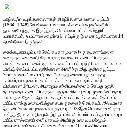
புகழ்பெற்ற வழக்குரைஞராகத் திகழ்ந்த சர்.சிவசாமி அய்யர்
(1864_1946) சென்னை, பனாரஸ் பல்கலைக்கழகங்களில்
துணைவேந்தராக இருந்தவர். சென்னை சட்டக் கல்லூரிப்
பேராசிரியர். ‘மெட்ராஸ் லா ஜர்னல்’ ஏட்டிற்கு இணை ஆசிரியராக 14
ஆண்டுகள் இருந்தவர்.
கைக்கடிகாரமும் பாக்கெட் கடிகாரமுமாக இரு கடிகாரங்களை
வைத்துக் கொண்டு நேரம் தவறாமையைக் கடைப்பிடித்தவர்.
சென்ட் தடவிய கைக் குட்டைகளைப் பயன்படுத்தியவர். பளபள என
பாலிஷ் செய்யப்பட்ட ஷூக்களை அணிந்து இரு குதிரை பூட்டிய
கோச் வண்டியில் கம்பீரமாக அமர்ந்து மைலாப்பூரிலிருந்து
நீதிமன்றம் வந்தவர். கடல் கடக்கக் கூடாது எனும் சாஸ்திர
விதிகளை மீறியவர். ஆனாலும் சந்தியாவந்தனம் செய்து ஜாதி
தர்மத்தைக் கடைப்பிடித்தவர். ஒரு நாளில் மூன்று முறை செய்தவர்.
பாகவத உபதேசம், தேவி பாகவதம் உபன்யாசங்களைக் கேட்பவர்.
பார்ப்பனர்க்கு உணவளித்துச் சடங்குகளைச் செய்தவர். இவ்வாறாக
இரட்டைவேஷ வாழ்க்கை வாழ்ந்தவர். 1933இல் பொள்ளாச்சி நகர்
மன்றத் தீர்மானம் நிறைவேற்றி ஓட்டல்களில் பார்ப்பனர் தனியாகவும்
பார்ப்பனரல்லாதார் தனியாகவும் அமர்ந்து உணவு உண்ணும்
முறையை ஒழித்தது. அதனை சிவசாமி அய்யர் எதிர்த்தார்.