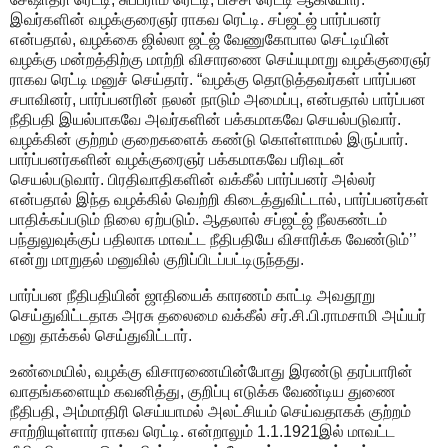
இவர்களின் வழக்குரைஞர் ராகவ ரெட்டி. சப்ஜட்ஜ் பார்ப்பனர்
என்பதால், வழக்கை ஜில்லா ஜட்ஜ் வேணுகோபால செட்டியின்
வழக்கு மன்றத்திற்கு மாற்றி விசாரணை செய்யுமாறு வழக்குரைஞர்
ராகவ ரெட்டி மனுச் செய்தார். “வழக்கு தொடுத்தவர்கள் பார்ப்பன
சபாவினர், பார்ப்பனரின் நலன் நாடும் அமைப்பு, என்பதால் பார்ப்பன
நீதிபதி இயல்பாகவே அவர்களின் பக்கமாகவே செயல்படுவார்.
வழக்கின் குற்றம் குறைகளைக் கண்டு கொள்ளாமல் இருப்பார்.
பார்ப்பனர்களின் வழக்குரைஞர் பக்கமாகவே பரிவுடன்
செயல்படுவார். பிரதிவாதிகளின் வக்கீல் பார்ப்பனர் அல்லர்
என்பதால் இந்த வழக்கில் வெற்றி கிடைத்துவிட்டால், பார்ப்பனர்கள்
பாதிக்கப்படும் நிலை ஏற்படும். ஆதலால் சப்ஜட்ஜ் நீலகண்டம்
பந்துலுவுக்குப் பதிலாக மாவட்ட நீதிபதியே விசாரிக்க வேண்டும்’’
என்று மாறுதல் மனுவில் குறிப்பிடப்பட்டிருந்தது.
பார்ப்பன நீதிபதியின் ஜாதியைக் காரணம் காட்டி அவதூறு
செய்துவிட்டதாக அரசு தலைமை வக்கீல் சர்.சி.பி.ராமசாமி அய்யர்
மனு தாக்கல் செய்துவிட்டார்.
உண்மையில், வழக்கு விசாரணையின்போது இரண்டு தரப்பாரின்
வாதங்களையும் கவனித்து, குறிப்பு எடுக்க வேண்டிய துணை
நீதிபதி, அம்மாதிரி செய்யாமல் அலட்சியம் செய்வதாகக் குற்றம்
சாற்றியுள்ளார் ராகவ ரெட்டி. என்றாலும் 1.1.1921இல் மாவட்ட