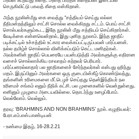
அவன் கூறியது கீதை. அதை பாரதக் கதையின் இடையில்
செருகிவிட்டு பகவத் கீதை என்கிறான்.
அந்த நூலின்மீது கை வைத்து “சத்தியம் செய்து எல்லா
நீதிமன்றத்திலும் சாட்சி சொல்ல வைக்கிறது சட்டம். பொய் சாட்சி
சொல்பவர்களும்கூட, இதே நூலின் மீது சத்தியம் செய்கிறார்கள்.
வேடிக்கை என்னவென்றால், இது புனித நூலாம். இந்த ஜாதிப்
படிக்கட்டில் உச்சத்தில் உட்கார வைக்கப்பட்டிருப்பவன் பார்ப்பனன்.
நல்ல தமிழ்ச் சொல்லால் விளிக்கப்படும் கெட்ட மனிதர்கள்.
அவர்களின் ஜாதிப் பெயரையே பயன்படுத்தி அவர்களுக்கு எதிரான
வசைச் சொல்லாக்கிய ரசவாதம் கற்றவர் பெரியார்.
பார்ப்பனரல்லாதார் பல ஜாதிகளைச் சேர்ந்தவர்கள் என்பது ஹிந்து
மதம். இருப்பினும் அவர்களை ஒரு குடையின்கீழ் கொண்டுவந்து,
தங்களின் உரிமைகளை மீட்டெழச் செய்தது தென்இந்தியர் நல
உரிமைச் சங்கம் எனும் நீதிக் கட்சி. பல முனைகளில் வென்றுள்ளது.
எனினும் முழுமை அடையவில்லை. தொடர்ந்து உழைப்போம்.
வெல்வோம். வெல்லும்.
தரவு: ‘BRAHMINS AND NON BRAHMINS’ நூல். எழுதியவர்:
பேரா.எம்.எஸ்.பாண்டியன்
- உண்மை இதழ், 16-28.2.21