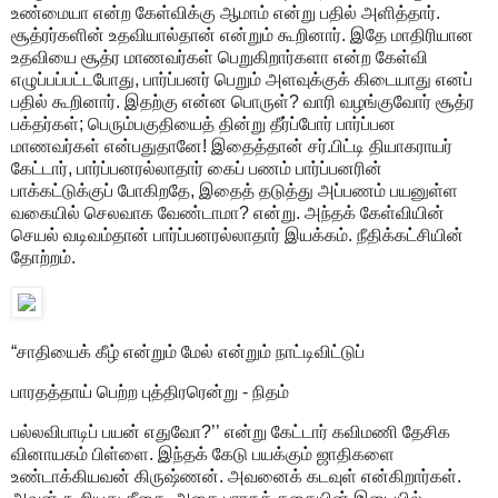
உண்மையா என்ற கேள்விக்கு ஆமாம் என்று பதில் அளித்தார்.
சூத்ரர்களின் உதவியால்தான் என்றும் கூறினார். இதே மாதிரியான
உதவியை சூத்ர மாணவர்கள் பெறுகிறார்களா என்ற கேள்வி
எழுப்பப்பட்டபோது, பார்ப்பனர் பெறும் அளவுக்குக் கிடையாது எனப்
பதில் கூறினார். இதற்கு என்ன பொருள்? வாரி வழங்குவோர் சூத்ர
பக்தர்கள்; பெரும்பகுதியைத் தின்று தீர்ப்போர் பார்ப்பன
மாணவர்கள் என்பதுதானே! இதைத்தான் சர்.பிட்டி தியாகராயர்
கேட்டார், பார்ப்பனரல்லாதார் கைப் பணம் பார்ப்பனரின்
பாக்கட்டுக்குப் போகிறதே, இதைத் தடுத்து அப்பணம் பயனுள்ள
வகையில் செலவாக வேண்டாமா? என்று. அந்தக் கேள்வியின்
செயல் வடிவம்தான் பார்ப்பனரல்லாதார் இயக்கம். நீதிக்கட்சியின்
தோற்றம்.
“சாதியைக் கீழ் என்றும் மேல் என்றும் நாட்டிவிட்டுப்
பாரதத்தாய் பெற்ற புத்திரரென்று - நிதம்
பல்லவிபாடிப் பயன் எதுவோ?’’ என்று கேட்டார் கவிமணி தேசிக
வினாயகம் பிள்ளை. இந்தக் கேடு பயக்கும் ஜாதிகளை
உண்டாக்கியவன் கிருஷ்ணன். அவனைக் கடவுள் என்கிறார்கள்.