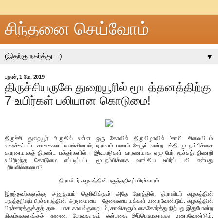
சிந்தனை செய்வோம்
▼
புதன், 1 மே, 2019
திருச்சியருகே துறையூரில் மூடத்தனத்திற்கு
7 உயிர்கள் பலியான கொடுமை!
திருச்சி துறையூர் அருகில் உள்ள ஒரு கோவில் திருவிழாவில் 'சாமி' சிலையிடம்
வைக்கப்பட்ட காசுகளை வாங்கினால், ஏராளம் பணம் சேரும் என்ற பக்தி மூடநம்பிக்கை
காரணமாகத் திரண்ட பக்தர்களில் - இடிபாடுகள் காரணமாக ஏழு பேர் மூச்சுத் திணறி
உயிரிழந்த கொடுமை எப்படிப்பட்ட மூடநம்பிக்கை வாங்கிய உயிர்ப் பலி என்பது
புரியவில்லையா?
திராவிடர் கழகத்தின் பகுத்தறிவுப் பிரச்சாரம்
இறந்தவர்களுக்கு அனுதாபம் தெரிவிக்கும் அதே நேரத்தில், திராவிடர் கழகத்தின்
பகுத்தறிவுப் பிரச்சாரத்தின் அருமையை - தேவையை மக்கள் உணரவேண்டும். கழகத்தின்
பிரச்சாரத்துக்குத் தடை யாக காவல்துறையும், காவிகளும் கைகோர்த்து நிற்பது இதுபோன்ற
நிகழ்வுகளுக்குத் துணை போவதாகும் என்பதை இப்பொழுதாவது உணரவேண்டும்.