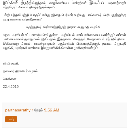
இம்மக்கள் திருந்தியிருந்தால், வாழவேண்டிய மனிதர்கள் இப்படிப்பட்ட மரணத்தைச்
சந்திக்கும் அவலம் நிகழ்ந்திருக்குமா?
பக்தி வந்தால் புத்தி போகும்'' என்று தந்தை பெரியார் கூறியது - எவ்வளவுப் பெரிய நூற்றுக்கு
நூறு உண்மை பார்த்தீர்களா?
பகுத்தறிவுப் பிரச்சாரத்திற்குத் தாராள அனுமதி வழங்கி...
அரசு அரசியல் சட்டமாகவே செய்துள்ள -
அறிவியல் மனப்பான்மையை வளர்க்கும் எங்கள்
பணியை காவல்துறைமூலம் தடுப்பதால்,
இத்தகைய விபத்தும், வேதனையும் ஏற்படும் நிலை.
இனியாவது அரசும், காவல்துறையும் பகுத்தறிவுப் பிரச்சாரத்திற்குத் தாராள அனுமதி
வழங்கி, அவர்கள் பணியை இலகுவாக்கிக் கொள்ள முன்வரவேண்டும்.
கி.வீரமணி,
தலைவர் திராவிடர் கழகம்
சென்னை
22.4.2019
parthasarathy r
நேரம்
9:56 AM
பகிர்