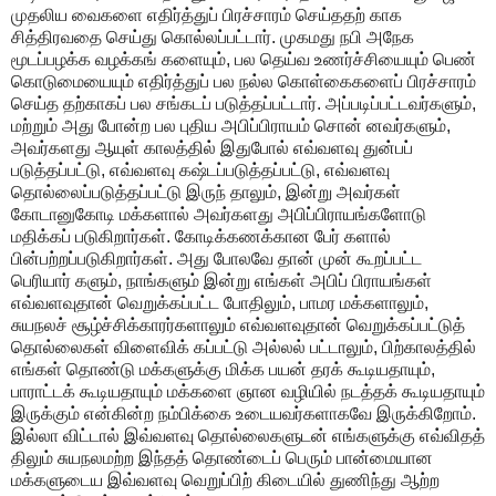
முதலிய வைகளை எதிர்த்துப் பிரச்சாரம் செய்ததற் காக
சித்திரவதை செய்து கொல்லப்பட்டார். முகமது நபி அநேக
மூடப்பழக்க வழக்கங் களையும், பல தெய்வ உணர்ச்சியையும் பெண்
கொடுமையையும் எதிர்த்துப் பல நல்ல கொள்கைகளைப் பிரச்சாரம்
செய்த தற்காகப் பல சங்கடப் படுத்தப்பட்டார். அப்படிப்பட்டவர்களும்,
மற்றும் அது போன்ற பல புதிய அபிப்பிராயம் சொன் னவர்களும்,
அவர்களது ஆயுள் காலத்தில் இதுபோல் எவ்வளவு துன்பப்
படுத்தப்பட்டு, எவ்வளவு கஷ்டப்படுத்தப்பட்டு, எவ்வளவு
தொல்லைப்படுத்தப்பட்டு இருந் தாலும், இன்று அவர்கள்
கோடானுகோடி மக்களால் அவர்களது அபிப்பிராயங்களோடு
மதிக்கப் படுகிறார்கள். கோடிக்கணக்கான பேர் களால்
பின்பற்றப்படுகிறார்கள். அது போலவே தான் முன் கூறப்பட்ட
பெரியார் களும், நாங்களும் இன்று எங்கள் அபிப் பிராயங்கள்
எவ்வளவுதான் வெறுக்கப்பட்ட போதிலும், பாமர மக்களாலும்,
சுயநலச் சூழ்ச்சிக்காரர்களாலும் எவ்வளவுதான் வெறுக்கப்பட்டுத்
தொல்லைகள் விளைவிக் கப்பட்டு அல்லல் பட்டாலும், பிற்காலத்தில்
எங்கள் தொண்டு மக்களுக்கு மிக்க பயன் தரக் கூடியதாயும்,
பாராட்டக் கூடியதாயும் மக்களை ஞான வழியில் நடத்தக் கூடியதாயும்
இருக்கும் என்கின்ற நம்பிக்கை உடையவர்களாகவே இருக்கிறோம்.
இல்லா விட்டால் இவ்வளவு தொல்லைகளுடன் எங்களுக்கு எவ்விதத்
திலும் சுயநலமற்ற இந்தத் தொண்டைப் பெரும் பான்மையான
மக்களுடைய இவ்வளவு வெறுப்பிற் கிடையில் துணிந்து ஆற்ற