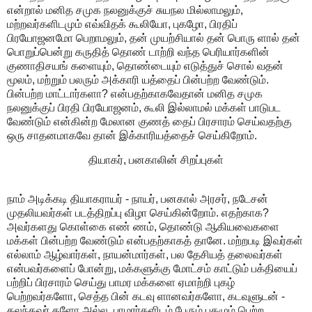
என்றால் மனித சமுக நலனுக்குச் சுயநல மில்லாமலும்,
மற்றவர்களிடமும் எவ்விதக் கூலியோ, புகழோ, பிரதிப்
பிரயோஜனமோ பெறாமலும், தன் முயற்சியால் தன் பொரு ளால் தன்
பொறுப்பென்று கருதித் தொண் டாற்றி வந்த பெரியார்களின்
குணாதிசயங் களையும், தொண்டையும் எடுத்துச் சொல் வதன்
மூலம், மற்றும் பலரும் அக்காரி யத்தைப் பின்பற்ற வேண்டும்.
பின்பற்ற மாட்டார்களா? என்பதற்காகவேதான் மனித சமுக
நலனுக்குப் பிரதி பிரயோஜனம், கூலி இல்லாமல் மக்கள் பாடுபட
வேண்டும் என்கின்ற மேலான குணத் தைப் பிரசாரம் செய்வதற்கு
ஒரு சாதனமாகவே தான் இக்காரியத்தைச் செய்கிறோம்.
தியாகர், பனகாலின் சிறப்புகள்
நாம் அடிக்கடி தியாகராயர் - நாயர், பனகால் அரசர், நடேசன்
முதலியவர்கள் படத்திறப்பு விழா செய்கின்றோம். எதற்காக?
அவர்களது கொள்கை எண் ணம், தொண்டு ஆகியவைகளை
மக்கள் பின்பற்ற வேண்டும் என்பதற்காகத் தானே. மற்றபடி இவர்கள்
எல்லாம் ஆழ்வார்கள், நாயன்மார்கள், பல தேசியத் தலைவர்கள்
என்பவர்களைப் போன்று, மக்களுக்கு மோட்சம் காட்டும் பக்தியைப்
பற்றிப் பிரசாரம் செய்து பாமர மக்களை ஏமாற்றி புகழ்
பெற்றவர்களோ, செத்த பின் கடவு ளானவர்களோ, கடவுளுடன் -
கலந்தவர் களோ அல்ல. பாமரர்களிடம் பேரும் புகழும் பெற்ற