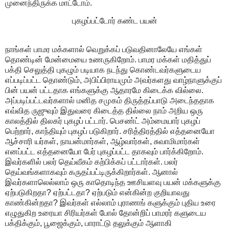
முனைந்திருக்க மாட்டோம்.
புகழப்பட்டோர் கண்ட பயன்
நாங்கள் பாமர மக்களால் வெறுக்கப் படுவதினாலேயே எங்கள்
தொண்டின் மேன்மையை உணருகிறோம். பாமர மக்கள் மதித்துப்
பக்தி செலுத்தி புகழும் படியாக நடந்து கொண்டவர்களுடைய
எப்படிப்பட்ட தொண்டும், அபிப்பிராயமும் அவர்களது வாழ்நாளுக்குப்
பின் பயன் பட்டதாக எங்களுக்கு ஆதாரமே கிடைக்க வில்லை.
அப்படிப்பட்டவர்களால் மனித சமுகம் திருத்தப்பாடு அடைந்ததாக
எவ்வித ருஜுவும் இதுவரை கிடைத்த தில்லை நாம் அறிய ஒரு
காலத்தில் திலகர் புகழப் பட்டார். பெசண்ட் அம்மையார் புகழப்
பெற்றார், காந்தியும் புகழப் படுகிறார். சரித்திரத்தில் எத்தனையோ
ஆச்சாரி யர்கள், நாயன்மார்கள், ஆழ்வார்கள், சுவாமிமார்கள்
எனப்பட்ட எத்தனையோ பேர் புகழப்பட்ட தாகவும் பார்க்கிறோம்.
இவர்களில் பலர் தெய்வீகம் கற்பிக்கப் பட்டார்கள். பலர்
தெய்வங்களாகவும் கருதப்பட்டிருக்கிறார்கள். ஆனால்
இவர்களாலெல்லாம் ஒரு காதொடிந்த ஊசியளவு பயன் மக்களுக்கு
ஏற்படுகிறதா? ஏற்பட்டதா? ஏற்படும் என்கின்ற குறியாவது
காண்கின்றதா? இவர்கள் எல்லாம் புராணங் களுக்கும் புதிய உரை
எழுதுகிற உரையா சிரியர்கள் போல் தோன்றிப் பாமரர் களுடைய
பக்திக்கும், பூஜைக்கும், பாராட்டு தலுக்கும் ஆளாகி