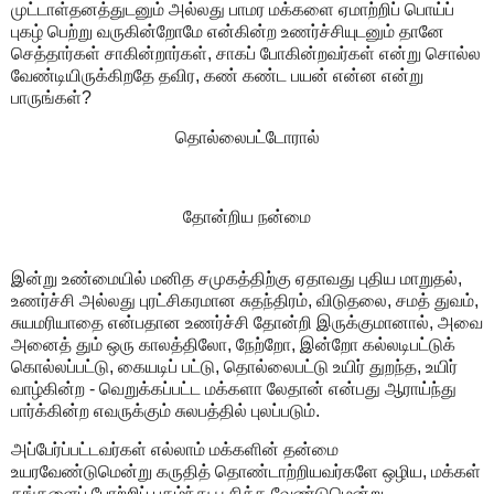
முட்டாள்தனத்துடனும் அல்லது பாமர மக்களை ஏமாற்றிப் பொய்ப்
புகழ் பெற்று வருகின்றோமே என்கின்ற உணர்ச்சியுடனும் தானே
செத்தார்கள் சாகின்றார்கள், சாகப் போகின்றவர்கள் என்று சொல்ல
வேண்டியிருக்கிறதே தவிர, கண் கண்ட பயன் என்ன என்று
பாருங்கள்?
தொல்லைபட்டோரால்
தோன்றிய நன்மை
இன்று உண்மையில் மனித சமுகத்திற்கு ஏதாவது புதிய மாறுதல்,
உணர்ச்சி அல்லது புரட்சிகரமான சுதந்திரம், விடுதலை, சமத் துவம்,
சுயமரியாதை என்பதான உணர்ச்சி தோன்றி இருக்குமானால், அவை
அனைத் தும் ஒரு காலத்திலோ, நேற்றோ, இன்றோ கல்லடிபட்டுக்
கொல்லப்பட்டு, கையடிப் பட்டு, தொல்லைபட்டு உயிர் துறந்த, உயிர்
வாழ்கின்ற - வெறுக்கப்பட்ட மக்களா லேதான் என்பது ஆராய்ந்து
பார்க்கின்ற எவருக்கும் சுலபத்தில் புலப்படும்.
அப்பேர்ப்பட்டவர்கள் எல்லாம் மக்களின் தன்மை
உயரவேண்டுமென்று கருதித் தொண்டாற்றியவர்களே ஒழிய, மக்கள்
தங்களைப் போற்றிப் புகழ்ந்து பூசிக்க வேண்டுமென்று