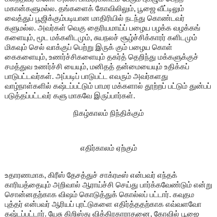
மகான்களுமல்ல. தங்களைக் கோவிலிலும், பூஜை வீட்டிலும்
வைத்துப் பூஜிக்கும்படியான மாதிரியில் நடந்து கொண்டவர்
களுமல்ல. அவர்கள் வெகு தைரியமாய்ப் பழைய பழக்க வழக்கங்
களையும், மூட மக்களிடமும், சுயநலச் சூழ்ச்சிக்காரர் களிடமும்
மிகவும் செல் வாக்குப் பெற்று இருக் கும் பழைய கொள்
கைகளையும், உணர்ச்சிகளையும் தகர்த் தெறிந்து மக்களுக்குச்
சமத்துவ உணர்ச்சி யையும், மனிதத் தன்மையையும் உதிக்கப்
பாடுபட்டவர்கள். அப்படிப் பாடுபட்ட எவரும் அவர்களது
வாழ்நாள்களில் கஷ்டப்பட்டும் பாமர மக்களால் தூற்றப் பட்டும் துன்பப்
படுத்தப்பட்டவர் களு மாகவே இருப்பார்கள்.
நிகழ்காலம் நிந்திக்கும்
எதிர்காலம் ஏற்கும்
உதாரணமாக, கிரீஸ் தேசத்துச் சாக்ரடீஸ் என்பவர் எந்தக்
காரியத்தையும் அறிவால் ஆராய்ச்சி செய்து பார்க்கவேண்டும் என்று
சொன்னதற்காக விஷம் கொடுத்துக் கொல்லப் பட்டார். கவுதம
புத்தர் என்பவர் ஆரியப் புரட்டுகளை எதிர்த்ததற்காக எவ்வளவோ
கஷ்டப்பட்டார். யேசு கிறிஸ்து விக்கிரகாராதனை, கோவில் பூஜை