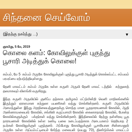
சிந்தனை செய்வோம்
▼
ஞாயிறு, 5 மே, 2019
கொலை களம்: கோவிலுக்குள் புகுந்து
பூசாரி அடித்துக் கொலை!
கம்பம், மே 5 கம்பம் அருகே கோவிலுக்குள் புகுந்து பூசாரி அடித்துக் கொல்லப்பட்ட சம்பவம்
பரபரப்பை ஏற்படுத்தியுள்ளது.
தேனி மாவட்டம் கம்பம் அருகே உள்ள சுருளி அருவி தேனி மாவட் டத்தில் சுற்றுலாத்
தலமாகவும் விளங்கி வருகிறது.
இந்த சுருளி அருவியில் குளிப்ப தற்காக தமிழகம் மட்டுமின்றி வெளி மாநிலங்களில்
இருந்தும் ஏராளமான சுற்றுலா பயணிகள் வந்து செல்கின்றனர். சுருளி அருவியில்
அமைந்துள்ள இந்து அறநிலையத்துறைக்கு சொந்த மான பூதநாராயணன் கோவில், ஆதி
அண்ணாமலையார் கோவில், சங்கிலி கருப்பசாமி கோவில் கைலாசநாதர் கோவில், போன்ற
கோவில்களுக்கும் பக்தர்கள் வந்து செல்கின்றனர். இந்நிலையில் நேற்று நள்ளிரவு பூத
நாராயணன் கோவிலில் உள்ள உண்டி யலை உடைப்பதற்காக அடையாளம் தெரியாத 2
நபர்கள் கோவிலுக்குள் புகுந்தனர். அப்போது கோவிலுக்குள் பூசாரியான சின்னமனூர்
அருகே உள்ள அய்யம்பட்டியைச் சேர்ந்த மலையன் (வயது 70), திண்டுக்கல் மாவட்டம்