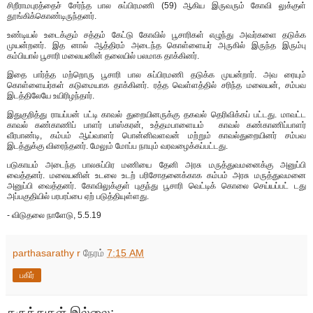
சிறீராமபுரத்தைச் சேர்ந்த பால சுப்பிரமணி (59) ஆகிய இருவரும் கோவி லுக்குள்
தூங்கிக்கொண்டிருந்தனர்.
உண்டியல் உடைக்கும் சத்தம் கேட்டு கோவில் பூசாரிகள் எழுந்து அவர்களை தடுக்க
முயன்றனர். இத னால் ஆத்திரம் அடைந்த கொள்ளையர் அருகில் இருந்த இரும்பு
கம்பியால் பூசாரி மலையனின் தலையில் பலமாக தாக்கினர்.
இதை பார்த்த மற்றொரு பூசாரி பால சுப்பிரமணி தடுக்க முயன்றார். அவ ரையும்
கொள்ளையர்கள் கடுமையாக தாக்கினர். ரத்த வெள்ளத்தில் சரிந்த மலையன், சம்பவ
இடத்திலேயே உயிரிழந்தார்.
இதுகுறித்து ராயப்பன் பட்டி காவல் துறையினருக்கு தகவல் தெரிவிக்கப் பட்டது. மாவட்ட
காவல் கண்காணிப் பாளர் பாஸ்கரன், உத்தமபாளையம் காவல் கண்காணிப்பாளர்
வீரபாண்டி, கம்பம் ஆய்வாளர் பொன்னிவளவன் மற்றும் காவல்துறையினர் சம்பவ
இடத்துக்கு விரைந்தனர். மேலும் மோப்ப நாயும் வரவழைக்கப்பட்டது.
படுகாயம் அடைந்த பாலசுப்பிர மணியை தேனி அரசு மருத்துவமனைக்கு அனுப்பி
வைத்தனர். மலையனின் உடலை உடற் பரிசோதனைக்காக கம்பம் அரசு மருத்துவமனை
அனுப்பி வைத்தனர். கோவிலுக்குள் புகுந்து பூசாரி வெட்டிக் கொலை செய்யப்பட் டது
அப்பகுதியில் பரபரப்பை ஏற் படுத்தியுள்ளது.
- விடுதலை நாளேடு, 5.5.19
parthasarathy r
நேரம்
7:15 AM
பகிர்
கருத்துகள் இல்லை: