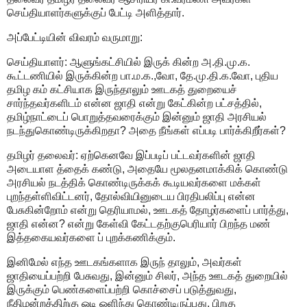
செய்தியாளர்களுக்குப் பேட்டி அளித்தார்.
அப்பேட்டியின் விவரம் வருமாறு:
செய்தியாளர்: ஆளுங்கட்சியில் இருக் கின்ற அ.தி.மு.க.
கூட்டணியில் இருக்கின்ற பா.ம.க.,வோ, தே.மு.தி.க.வோ, புதிய
தமிழ கம் கட்சியாக இருந்தாலும் ஊடகத் துறையைச்
சார்ந்தவர்களிடம் என்ன ஜாதி என்று கேட்கின்ற பட்சத்தில்,
தமிழ்நாட்டைப் பொறுத்தவரைக்கும் இன்னும் ஜாதி அரசியல்
நடந்துகொண்டிருக்கிறதா? அதை நீங்கள் எப்படி பார்க்கிறீர்கள்?
தமிழர் தலைவர்: ஏற்கெனவே இப்படிப் பட்டவர்களின் ஜாதி
அடையாள த்தைக் கண்டு, அதையே மூலதனமாக்கிக் கொண்டு
அரசியல் நடத்திக் கொண்டிருக்கக் கூடியவர்களை மக்கள்
புறந்தள்ளிவிட்டனர், தோல்வியினுடைய பிரதிபலிப்பு என்ன
பேசுகின்றோம் என்று தெரியாமல், ஊடகத் தோழர்களைப் பார்த்து,
ஜாதி என்ன? என்று கேள்வி கேட்டதற்குபெரியார் பிறந்த மண்
இத்தகையவர்களை ப் புறக்கணிக்கும்.
இனிமேல் எந்த ஊடகங்களாக இருந் தாலும், அவர்கள்
ஜாதியைப்பற்றி பேசுவது, இன்னும் சிலர், அந்த ஊடகத் துறையில்
இருக்கும் பெண்களைப்பற்றி கொச்சைப் படுத்துவது,
நீதிமன்றத்திற்கு ஓடி ஒளிந்து கொண்டிருப்பது, பிறகு