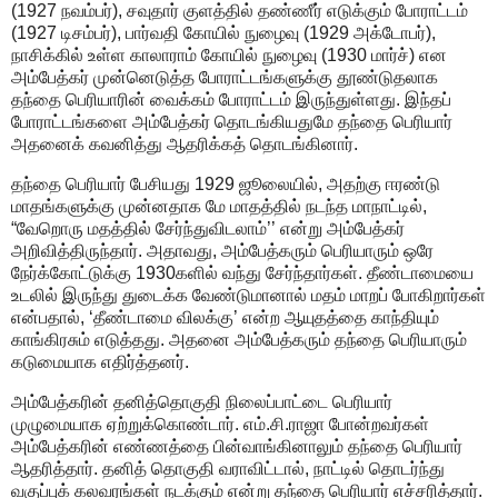
(1927 நவம்பர்), சவுதார் குளத்தில் தண்ணீர் எடுக்கும் போராட்டம்
(1927 டிசம்பர்), பார்வதி கோயில் நுழைவு (1929 அக்டோபர்),
நாசிக்கில் உள்ள காலாராம் கோயில் நுழைவு (1930 மார்ச்) என
அம்பேத்கர் முன்னெடுத்த போராட்டங்களுக்கு தூண்டுதலாக
தந்தை பெரியாரின் வைக்கம் போராட்டம் இருந்துள்ளது. இந்தப்
போராட்டங்களை அம்பேத்கர் தொடங்கியதுமே தந்தை பெரியார்
அதனைக் கவனித்து ஆதரிக்கத் தொடங்கினார்.
தந்தை பெரியார் பேசியது 1929 ஜூலையில், அதற்கு ஈரண்டு
மாதங்களுக்கு முன்னதாக மே மாதத்தில் நடந்த மாநாட்டில்,
“வேறொரு மதத்தில் சேர்ந்துவிடலாம்’’ என்று அம்பேத்கர்
அறிவித்திருந்தார். அதாவது, அம்பேத்கரும் பெரியாரும் ஒரே
நேர்க்கோட்டுக்கு 1930களில் வந்து சேர்ந்தார்கள். தீண்டாமையை
உடலில் இருந்து துடைக்க வேண்டுமானால் மதம் மாறப் போகிறார்கள்
என்பதால், ‘தீண்டாமை விலக்கு’ என்ற ஆயுதத்தை காந்தியும்
காங்கிரசும் எடுத்தது. அதனை அம்பேத்கரும் தந்தை பெரியாரும்
கடுமையாக எதிர்த்தனர்.
அம்பேத்கரின் தனித்தொகுதி நிலைப்பாட்டை பெரியார்
முழுமையாக ஏற்றுக்கொண்டார். எம்.சி.ராஜா போன்றவர்கள்
அம்பேத்கரின் எண்ணத்தை பின்வாங்கினாலும் தந்தை பெரியார்
ஆதரித்தார். தனித் தொகுதி வராவிட்டால், நாட்டில் தொடர்ந்து
வகுப்புக் கலவரங்கள் நடக்கும் என்று தந்தை பெரியார் எச்சரித்தார்.