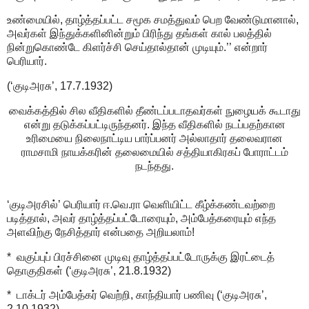
உண்மையில், தாழ்த்தப்பட்ட சமூக சமத்துவம் பெற வேண்டுமானால்,
அவர்கள் இந்துக்களினின்றும் பிரிந்து தங்கள் கால் பலத்தில்
நின்றுகொண்டே கிளர்ச்சி செய்தால்தான் முடியும்.’’ என்றார்
பெரியார்.
(‘குடிஅரசு’, 17.7.1932)
வைக்கத்தில் சில வீதிகளில் தீண்டப்படாதவர்கள் நுழையக் கூடாது
என்று தடுக்கப்பட்டிருந்தனர். இந்த வீதிகளில் நடப்பதற்கான
உரிமையை நிலைநாட்டிய பார்ப்பனர் அல்லாதார் தலைவரான
ராமசாமி நாயக்கரின் தலைமையில் சத்தியாகிரகப் போராட்டம்
நடந்தது.
‘குடிஅரசில்’ பெரியார் ஈ.வெ.ரா வெளியிட்ட கீழ்க்கண்டவற்றை
படித்தால், அவர் தாழ்த்தப்பட்டோரையும், அம்பேத்கரையும் எந்த
அளவிற்கு நேசித்தார் என்பதை அறியலாம்!
* வகுப்புப் பிரச்சினை முடிவு தாழ்த்தப்பட்டோருக்கு இரட்டைத்
தொகுதிகள் (‘குடிஅரசு’, 21.8.1932)
* டாக்டர் அம்பேத்கர் வெற்றி, காந்தியார் பணிவு (‘குடிஅரசு’,
2.10.1932)