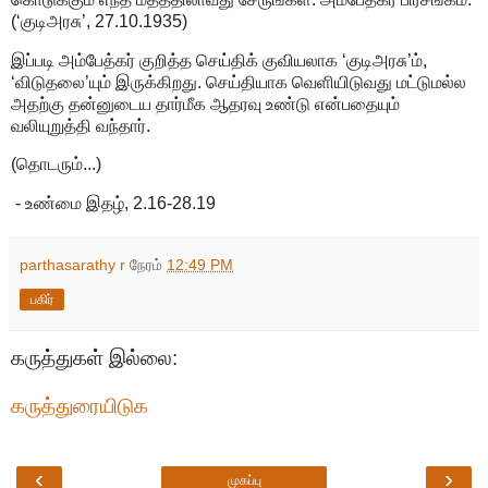
(‘குடிஅரசு’, 27.10.1935)
இப்படி அம்பேத்கர் குறித்த செய்திக் குவியலாக ‘குடிஅரசு’ம்,
‘விடுதலை’யும் இருக்கிறது. செய்தியாக வெளியிடுவது மட்டுமல்ல
அதற்கு தன்னுடைய தார்மீக ஆதரவு உண்டு என்பதையும்
வலியுறுத்தி வந்தார்.
(தொடரும்...)
- உண்மை இதழ், 2.16-28.19
parthasarathy r
நேரம்
12:49 PM
பகிர்
கருத்துகள் இல்லை:
கருத்துரையிடுக
‹
›
முகப்பு