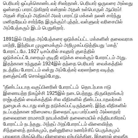
பெரியார் ஒப்புக்கொண்டவர் சிலர்தான். பெரியார் ஒருவரை அல்லது
ஒன்றைப் பாராட்டுகிறார் என்றால் அதன் உள்பொருள் ஆயிரம்!
அதன் சிறப்பும் அதிகம்! அவர் பாராட்டு மக்கள் நலன் சார்ந்து
மனிதநேயம் சார்ந்தே இருக்கும்! புத்தர், வள்ளுவர் வரிசையில்
அம்பேத்கரும் இடம் பெறுகிறார்.
1891இல் பிறந்த அம்பேத்கரை ஒடுக்கப்பட்ட மக்களின் தலைவராக
மாற்றி, இந்தியா முழுமைக்கும் அறிமுகப்படுத்தியது ‘மகத்’
போராட்டமே. 1927 டிசம்பரில் சவுதார் குளத்தில்
ஒடுக்கப்பட்டோரையும் குடிநீர் எடுக்க வைக்கும் போராட்டம் அது.
இதற்கான உந்துதல் 1924இல் தந்தை பெரியார் வைக்கத்தில்
நடத்திய போராட்டம் என்று அம்பேத்கர் வரலாற்றை வடித்த
தனஞ்சய்கீர் சொல்லும்போது,
“தீண்டப்படாத வகுப்பினரின் போராட்டம் தொடர்பாக ஈடு
இணையற்ற நிகழ்ச்சி 1925இல் நடைபெற்றது. திருவிதாங்கூர்
ராஜ்யத்தில் வைக்கத்தில் சில வீதிகளில் தீண்டப்படாதவர்கள்
நுழையக் கூடாது என்று தடுக்கப்பட்டிருந்தனர். இந்த வீதிகளில்
நடப்பதற்கான உரிமையை நிலைநாட்டிய பார்ப்பனர் அல்லாதார்
தலைவரான ராமசாமி நாயக்கரின் தலைமையில் சத்தியாகிரகப்
போராட்டம் நடந்தது. அந்தப் அறப்போராட்டம் விளைவித்த
சிந்தனைத் தாக்கமும், தன்னுரிமை உணர்ச்சிப் பெருக்கமும்
பரவலாக மிகப்பெரிய விளைவை எற்படுத்தின. இதனால் வைதீக