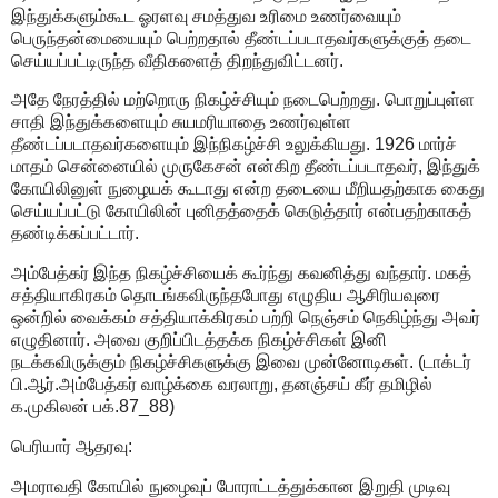
இந்துக்களும்கூட ஓரளவு சமத்துவ உரிமை உணர்வையும்
பெருந்தன்மையையும் பெற்றதால் தீண்டப்படாதவர்களுக்குத் தடை
செய்யப்பட்டிருந்த வீதிகளைத் திறந்துவிட்டனர்.
அதே நேரத்தில் மற்றொரு நிகழ்ச்சியும் நடைபெற்றது. பொறுப்புள்ள
சாதி இந்துக்களையும் சுயமரியாதை உணர்வுள்ள
தீண்டப்படாதவர்களையும் இந்நிகழ்ச்சி உலுக்கியது. 1926 மார்ச்
மாதம் சென்னையில் முருகேசன் என்கிற தீண்டப்படாதவர், இந்துக்
கோயிலினுள் நுழையக் கூடாது என்ற தடையை மீறியதற்காக கைது
செய்யப்பட்டு கோயிலின் புனிதத்தைக் கெடுத்தார் என்பதற்காகத்
தண்டிக்கப்பட்டார்.
அம்பேத்கர் இந்த நிகழ்ச்சியைக் கூர்ந்து கவனித்து வந்தார். மகத்
சத்தியாகிரகம் தொடங்கவிருந்தபோது எழுதிய ஆசிரியவுரை
ஒன்றில் வைக்கம் சத்தியாக்கிரகம் பற்றி நெஞ்சம் நெகிழ்ந்து அவர்
எழுதினார். அவை குறிப்பிடத்தக்க நிகழ்ச்சிகள் இனி
நடக்கவிருக்கும் நிகழ்ச்சிகளுக்கு இவை முன்னோடிகள். (டாக்டர்
பி.ஆர்.அம்பேத்கர் வாழ்க்கை வரலாறு, தனஞ்சய் கீர் தமிழில்
க.முகிலன் பக்.87_88)
பெரியார் ஆதரவு:
அமராவதி கோயில் நுழைவுப் போராட்டத்துக்கான இறுதி முடிவு