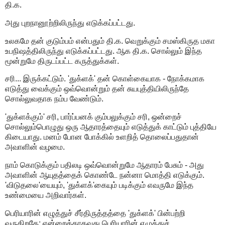
தி.க.
அது புறநானூற்றிலிருந்து எடுக்கப்பட்டது.
உலகமே தன் குடும்பம் என்பதும் தி.க. வெறுக்கும் சமஸ்கிருத மகா
உபநிஷத்திலிருந்து எடுக்கப்பட்டது. ஆக தி.க. சொல்லும் இந்த
மூன்றுமே திருடப்பட்ட கருத்துக்கள்.
சரி... இருக்கட்டும். 'துக்ளக்' தன் கொள்கையாக - நோக்கமாக
எடுத்து வைக்கும் ஒவ்வொன்றும் தன் சுயபுத்தியிலிருந்தே
சொல்லுவதாக நம்ப வேண்டும்.
'துக்ளக்கும்' சரி, பார்ப்பனக் கும்பலுக்கும் சரி, ஒன்றைச்
சொல்லும்பொழுது ஒரு ஆதாரத்தையும் எடுத்துக் காட்டும் புத்தியே
கிடையாது. மனம் போன போக்கில் உளறித் தொலைப்பதுதான்
அவாளின் வழமை.
நாம் கொடுக்கும் பதிலடி ஒவ்வொன்றுமே ஆதாரம் பேசும் - அது
அவாளின் ஆயுதத்தைக் கொண்டே நன்னா மொத்தி எடுக்கும்.
'விடுதலை'யையும், 'துக்ளக்'கையும் படிக்கும் எவருமே இந்த
உண்மையை அறிவார்கள்.
பெரியாரின் எழுத்துச் சீர்திருத்தத்தை 'துக்ளக்' பின்பற்றி
வருகிறதே; என்றைக்காகவது பெரியாரின் எழுத்துச்