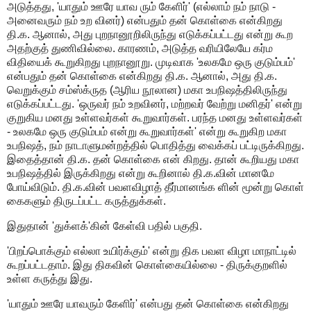
அடுத்தது, 'யாதும் ஊரே யாவ ரும் கேளிர்' (எல்லாம் நம் நாடு -
அனைவரும் நம் உற வினர்) என்பதும் தன் கொள்கை என்கிறது
தி.க. ஆனால், அது புறநானூறிலிருந்து எடுக்கப்பட்டது என்று கூற
அதற்குத் துணிவில்லை. காரணம், அடுத்த வரியிலேயே கர்ம
விதியைக் கூறுகிறது புறநானூறு. முடிவாக 'உலகமே ஒரு குடும்பம்'
என்பதும் தன் கொள்கை என்கிறது தி.க. ஆனால், அது தி.க.
வெறுக்கும் சம்ஸ்க்ருத (ஆரிய நூலான) மகா உபநிஷத்திலிருந்து
எடுக்கப்பட்டது. 'ஒருவர் நம் உறவினர், மற்றவர் வேற்று மனிதர்' என்று
குறுகிய மனது உள்ளவர்கள் கூறுவார்கள். பரந்த மனது உள்ளவர்கள்
- உலகமே ஒரு குடும்பம் என்று கூறுவார்கள்' என்று கூறுகிற மகா
உபநிஷத், நம் நாடாளுமன்றத்தில் பொதித்து வைக்கப் பட்டிருக்கிறது.
இதைத்தான் தி.க. தன் கொள்கை என் கிறது. தான் கூறியது மகா
உபநிஷத்தில் இருக்கிறது என்று கூறினால் தி.க.வின் மானமே
போய்விடும். தி.க.வின் பவளவிழாத் தீர்மானங்க ளின் மூன்று கொள்
கைகளும் திருடப்பட்ட கருத்துக்கள்.
இதுதான் 'துக்ளக்'கின் கேள்வி பதில் பகுதி.
'பிறப்பொக்கும் எல்லா உயிர்க்கும்' என்று திக பவள விழா மாநாட்டில்
கூறப்பட்டதாம். இது திகவின் கொள்கையில்லை - திருக்குறளில்
உள்ள கருத்து இது.
'யாதும் ஊரே யாவரும் கேளிர்' என்பது தன் கொள்கை என்கிறது