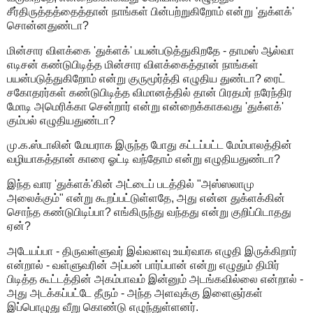
சீர்திருத்தத்தைத்தான் நாங்கள் பின்பற்றுகிறோம் என்று 'துக்ளக்'
சொன்னதுண்டா?
மின்சார விளக்கை 'துக்ளக்' பயன்படுத்துகிறதே - தாமஸ் ஆல்வா
எடிசன் கண்டுபிடித்த மின்சார விளக்கைத்தான் நாங்கள்
பயன்படுத்துகிறோம் என்று குருமூர்த்தி எழுதிய துண்டா? ரைட்
சகோதரர்கள் கண்டுபிடித்த விமானத்தில் தான் பிரதமர் நரேந்திர
மோடி அமெரிக்கா சென்றார் என்று என்றைக்காகவது 'துக்ளக்'
கும்பல் எழுதியதுண்டா?
மு.க.ஸ்டாலின் மேயராக இருந்த போது கட்டப்பட்ட மேம்பாலத்தின்
வழியாகத்தான் காரை ஓட்டி வந்தோம் என்று எழுதியதுண்டா?
இந்த வார 'துக்ளக்'கின் அட்டைப் படத்தில் "அஸ்ஸலாமு
அலைக்கும்" என்று கூறப்பட்டுள்ளதே, அது என்ன துக்ளக்கின்
சொந்த கண்டுபிடிப்பா? எங்கிருந்து வந்தது என்று குறிப்பிடாதது
ஏன்?
அடேயப்பா - திருவள்ளுவர் இவ்வளவு உயர்வாக எழுதி இருக்கிறார்
என்றால் - வள்ளுவரின் அப்பன் பார்ப்பான் என்று எழுதும் திமிர்
பிடித்த கூட்டத்தின் அகம்பாவம் இன்னும் அடங்கவில்லை என்றால் -
அது அடக்கப்பட்டே தீரும் - அந்த அளவுக்கு இளைஞர்கள்
இப்பொழுது வீறு கொண்டு எழுந்துள்ளனர்.