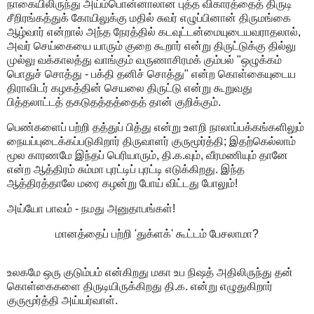
நாகையிலிருந்து அய்ம்பொன்னாலான புத்த விகாரத்தைத் திருடி
சீறிரங்கத்துக் கோயிலுக்கு மதில் சுவர் எழுப்பினான் திருமங்கை
ஆழ்வார் என்றால் அந்த நேரத்தில் கடவுட்டன்மையுடையவராதலால்,
அவர் செய்கையை யாரும் குறை கூறார் என்று திருட்டுக்கு தில்லு
முல்லு வக்காலத்து வாங்கும் வருணாசிரமக் கும்பல் "ஒழுக்கம்
பொதுச் சொத்து - பக்தி தனிச் சொத்து" என்ற கொள்கையுடைய
திராவிடர் கழகத்தின் செயலை திருட்டு என்று கூறுவது
பித்தலாட்டத் தகடுதத்தத்தைத் தான் குறிக்கும்.
பெண்களைப் பற்றி தத்துப் பித்து என்று உளறி நாலாப்பக்கங்களிலும்
நையப்புடைக்கப்படுகிறார் திருவாளர் குருமூர்த்தி; இதற்கெல்லாம்
மூல காரணமே இந்தப் பெரியாரும், தி.க.வும், வீரமணியும் தானே
என்ற ஆத்திரம் சும்மா புரட்டிப் புரட்டி எடுக்கிறது. இந்த
ஆத்திரத்தாலே மரை கழன்று போய் விட்டது போலும்!
அய்யோ பாவம் - நமது அனுதாபங்கள்!
மானத்தைப் பற்றி 'துக்ளக்' கூட்டம் பேசலாமா?
உலகமே ஒரு குடும்பம் என்கிறது மகா உப நிஷத் அதிலிருந்து தன்
கொள்கைகளை திருடியிருக்கிறது தி.க. என்று எழுதுகிறார்
குருமூர்த்தி அய்யர்வாள்.