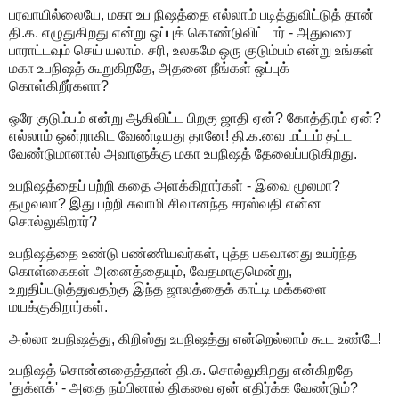
பரவாயில்லையே, மகா உப நிஷத்தை எல்லாம் படித்துவிட்டுத் தான்
தி.க. எழுதுகிறது என்று ஒப்புக் கொண்டுவிட்டார் - அதுவரை
பாராட்டவும் செய் யலாம். சரி, உலகமே ஒரு குடும்பம் என்று உங்கள்
மகா உபநிஷத் கூறுகிறதே, அதனை நீங்கள் ஒப்புக்
கொள்கிறீர்களா?
ஒரே குடும்பம் என்று ஆகிவிட்ட பிறகு ஜாதி ஏன்? கோத்திரம் ஏன்?
எல்லாம் ஒன்றாகிட வேண்டியது தானே! தி.க.வை மட்டம் தட்ட
வேண்டுமானால் அவாளுக்கு மகா உபநிஷத் தேவைப்படுகிறது.
உபநிஷத்தைப் பற்றி கதை அளக்கிறார்கள் - இவை மூலமா?
தழுவலா? இது பற்றி சுவாமி சிவானந்த சரஸ்வதி என்ன
சொல்லுகிறார்?
உபநிஷத்தை உண்டு பண்ணியவர்கள், புத்த பகவானது உயர்ந்த
கொள்கைகள் அனைத்தையும், வேதமாகுமென்று,
உறுதிப்படுத்துவதற்கு இந்த ஜாலத்தைக் காட்டி மக்களை
மயக்குகிறார்கள்.
அல்லா உபநிஷத்து, கிறிஸ்து உபநிஷத்து என்றெல்லாம் கூட உண்டே!
உபநிஷத் சொன்னதைத்தான் தி.க. சொல்லுகிறது என்கிறதே
'துக்ளக்' - அதை நம்பினால் திகவை ஏன் எதிர்க்க வேண்டும்?