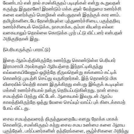
வேண்டாம் என் றால் சமஸ்கிருதம் படியுங்கள் என்று கூறுவதன்
கருத்து இதுதானே! இரண்டும் மக்க ளுள் வேற்றுமை உணர்ச்சி
களை வளர்க்கும் மொழிகள் என்பதுதான் இதற்குக் கார ணம்.
தமிழர்களிடையே தோன்றியுள்ள புத்துணர்ச்சியை, பகுத்தறிவு
உணர்ச்சியைக் கெடுக்க, நாசமாக்க, தம்மா லியன்ற எல்லா
வகையாலும் தொல்லை கொடுக்க முற் பட்டு விட்டனர் என்பதன்
அறிகுறிதான் இது.
(பெரியாருக்குப் பாராட்டு)
இதை ஆரம்பத்திலிருந்தே உணர்ந்து கொண்டுள்ள பெரியார்
இராமசாமி அவர்களும் ஆரியத்தை இந்நாட்டிலிருந்து
எவ்வகையிலேனும் ஒழித்தே தீருவதென்று கங்கணம் கட்டிக்
கொண்டு முயற்சி செய்து வருகிறார்கள். இத் தொண்டு மிக
விரைவில் வெற்றி காண இருக்கிறது என்பது இங்குக் கூடியுள்ள
மக்கள் உணர்ச்சியால் நன்கு தெரியப்படுகின்றது. நான் சைவ
சமயத்தில் பிறந்து விட்டேன். ஆகையால் இவருடன் ஆரம்ப
காலத்திலிருந்தே ஒத்து வேலை செய்யும் வாய்ப் புக் கிடைக்காமற்
போய் விட்டது.
சைவ சமயத்தவரைத் திருத்துவதையே எனது நோக்க மாகக்
கொண்டு, சமஸ்கிருதம் கற்று சைவ சமய உண்மை களை ஆராய
புகுந்தேன். பார்ப்பனர்களின் தந்திரங்களை, சூழ்ச்சிகளை அறிந்து