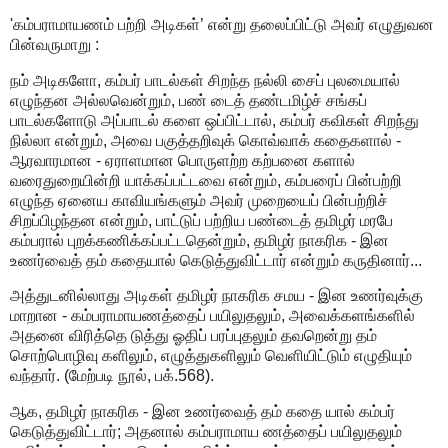
'கம்பராமாயணம் பற்றி அடிகள்’ என்று தலைப்பிட்டு அவர் எழுதுவன
பின்வருமாறு :
நம் அடிகளோ, கம்பர் பாடல்கள் சிறந்த நல்லி சைப் புலமையால்
எழுந்தன அல்லவென்றும், பண் டைத் தண்டமிழ்ச் சங்கப்
பாடல்களோடு அப்பாடல் களை ஒப்பிட்டால், கம்பர் கவிகள் சிறந்து
நில்லா என்றும், அவை பகுத்தறிவுக் கொவ்வாக் கதைகளால் -
ஆரவாரமான - ஏராளமான பொருளற்ற கற்பனை களால்
வரைதுறையின்றி யாக்கப்பட்டவை என்றும், கம்பரைப் பின்பற்றி
எழுந்த ஏனைய காவியங்களும் அவர் முறையைப் பின்பற்றிச்
சிறப்பிழந்தன என்றும், பாட்டுப் பற்றிய பண்டைத் தமிழர் மரபே
கம்பரால் புறக்கணிக்கப்பட்டதென்றும், தமிழர் நாகரிக - இன
உணர்வைத் தம் கதையால் கெடுத்துவிட்டார் என்றும் கருதினார்...
அத்துடனில்லாது அடிகள் தமிழர் நாகரிக சமய - இன உணர்வுக்கு
மாறான - கம்பராமாயணத்தைப் பயிலுதலும், அவைக்களங்களில்
அதனை விரித்தெ டுத்து ஓதிப் பரப்புதலும் தவறென்று தம்
சொற்பொழிவு களிலும், எழுத்துகளிலும் வெளியிட்டும் எழுதியும்
வந்தார். (மேற்படி நூல், பக்.568).
ஆக, தமிழர் நாகரிக - இன உணர்வைத் தம் கதை யால் கம்பர்
கெடுத்துவிட்டார்; அதனால் கம்பராமாய ணத்தைப் பயிலுதலும்