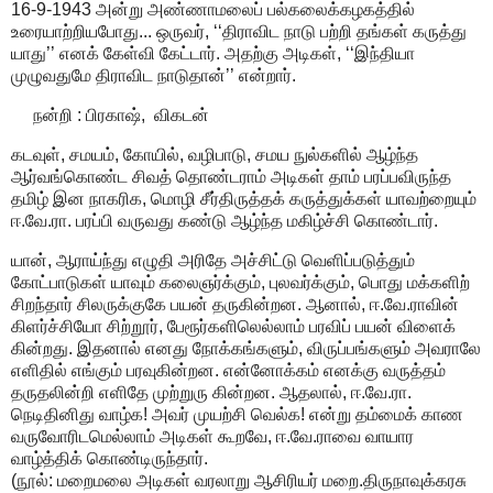
16-9-1943 அன்று அண்ணாமலைப் பல்கலைக்கழகத்தில்
உரையாற்றியபோது... ஒருவர், ‘‘திராவிட நாடு பற்றி தங்கள் கருத்து
யாது’’ எனக் கேள்வி கேட்டார். அதற்கு அடிகள், ‘‘இந்தியா
முழுவதுமே திராவிட நாடுதான்’’ என்றார்.
நன்றி : பிரகாஷ், விகடன்
கடவுள், சமயம், கோயில், வழிபாடு, சமய நுல்களில் ஆழ்ந்த
ஆர்வங்கொண்ட சிவத் தொண்டராம் அடிகள் தாம் பரப்பவிருந்த
தமிழ் இன நாகரிக, மொழி சீர்திருத்தக் கருத்துக்கள் யாவற்றையும்
ஈ.வே.ரா. பரப்பி வருவது கண்டு ஆழ்ந்த மகிழ்ச்சி கொண்டார்.
யான், ஆராய்ந்து எழுதி அரிதே அச்சிட்டு வெளிப்படுத்தும்
கோட்பாடுகள் யாவும் கலைஞர்க்கும், புலவர்க்கும், பொது மக்களிற்
சிறந்தார் சிலருக்குகே பயன் தருகின்றன. ஆனால், ஈ.வே.ராவின்
கிளர்ச்சியோ சிற்றூர், பேரூர்களிலெல்லாம் பரவிப் பயன் விளைக்
கின்றது. இதனால் எனது நோக்கங்களும், விருப்பங்களும் அவராலே
எளிதில் எங்கும் பரவுகின்றன. என்னோக்கம் எனக்கு வருத்தம்
தருதலின்றி எளிதே முற்றுரு கின்றன. ஆதலால், ஈ.வே.ரா.
நெடிதினிது வாழ்க! அவர் முயற்சி வெல்க! என்று தம்மைக் காண
வருவோரிடமெல்லாம் அடிகள் கூறவே, ஈ.வே.ராவை வாயார
வாழ்த்திக் கொண்டிருந்தார்.
(நூல்: மறைமலை அடிகள் வரலாறு ஆசிரியர் மறை.திருநாவுக்கரசு