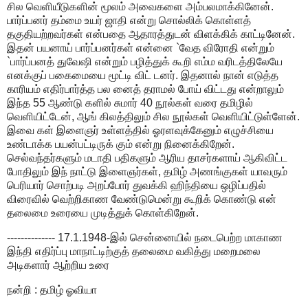
சில வெளியீடுகளின் மூலம் அவைகளை அம்பலமாக்கினேன்.
பார்ப்பனர் தம்மை உயர் ஜாதி என்று சொல்லிக் கொள்ளத்
தகுதியற்றவர்கள் என்பதை ஆதாரத்துடன் விளக்கிக் காட்டினேன்.
இதன் பயனாய் பார்ப்பனர்கள் என்னை `வேத விரோதி என்றும்
`பார்ப்பனத் துவேஷி என்றும் பழித்துக் கூறி எம்ம வரிடத்திலேயே
எனக்குப் பகைமையை மூட்டி விட் டனர். இதனால் நான் எடுத்த
காரியம் எதிர்பார்த்த பல னைத் தராமல் போய் விட்டது என்றாலும்
இந்த 55 ஆண்டு களில் சுமார் 40 நூல்கள் வரை தமிழில்
வெளியிட்டேன், ஆங் கிலத்திலும் சில நூல்கள் வெளியிட்டுள்ளேன்.
இவை கள் இளைஞர் உள்ளத்தில் ஓரளவுக்கேனும் எழுச்சியை
உண்டாக்க பயன்பட்டிருக் கும் என்று நினைக்கிறேன்.
செல்வந்தர்களும் மடாதி பதிகளும் ஆரிய தாசர்களாய் ஆகிவிட்ட
போதிலும் இந் நாட்டு இளைஞர்கள், தமிழ் அணங்குகள் யாவரும்
பெரியார் சொற்படி அறப்போர் துவக்கி ஹிந்தியை ஒழிப்பதில்
விரைவில் வெற்றிகாண வேண்டுமென்று கூறிக் கொண்டு என்
தலைமை உரையை முடித்துக் கொள்கிறேன்.
-------------- 17.1.1948-இல் சென்னையில் நடைபெற்ற மாகாண
இந்தி எதிர்ப்பு மாநாட்டிற்குத் தலைமை வகித்து மறைமலை
அடிகளார் ஆற்றிய உரை
நன்றி : தமிழ் ஓவியா