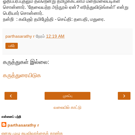
ஓதிப்பரப்புதலும் தவறென்று தமிழ்க்கடலாம் மறைமலையடிகள்
சொன்னார். ‘தேவையற்ற அந்நூல் ஏன்? எரித்துவிடுங்கள்!’ என்று
பெரியார் சொன்னார்.
நன்றி : கவிஞர் தமிழேந்தி - செய்தி: தளபதி, மதுரை.
parthasarathy r
நேரம்
12:19 AM
பகிர்
கருத்துகள் இல்லை:
கருத்துரையிடுக
‹
›
முகப்பு
வலையில் காட்டு
என்னைப் பற்றி
parthasarathy r
எனது முழு சுயவிவரத்தைக் காண்க