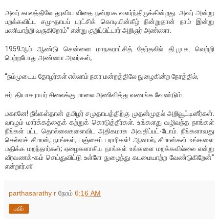
அவர் காலத்திலே தூவிய விதை நன்றாக வளர்ந்திருக்கின்றது. அவர் அன்று
பறக்கவிட்ட சமு-தாயப் புரட்சிக் கொடியின்கீழ் நின்றுதான் நாம் இன்று
பணியாற்றி வருகிறோம்’’ என்று குறிப்பிட்டார் அறிஞர் அண்ணா.
1959ஆம் ஆண்டு சென்னை மாநகராட்சித் தேர்தலில் தி.மு.க. வெற்றி
பெற்றபோது அண்ணா அவர்கள்,
“நம்முடைய தோழர்கள் எல்லாம் நகர மன்றத்திலே நுழைகின்ற நேரத்தில்,
சர். தியாகராயர் சிலைக்கு மாலை அணிவித்து வணங்க வேண்டும்.
மகானே! நீங்கள்தான் தமிழர் சமுதாயத்திற்கு முதன்முதல் அறிவூட்டினீர்கள்.
வாழும் மார்க்கத்தைக் கற்றுக் கொடுத்தீர்கள். உங்களது வழிவந்த நாங்கள்
நீங்கள் பட்ட தொல்லைகளைவிட அதிகமாக அவதிப்பட்-டோம். நீங்களாவது
செல்வச் சீமான்; நாங்கள், பஞ்சைப் பராரிகள்! ஆனால், சீமான்கள் உங்களை
மதிக்க மறந்தார்கள்; ஏழைகளாகிய நாங்கள் உங்களை மறக்கவில்லை என்று
வீரவணக்-கம் செய்துவிட்டு உள்ளே நுழைந்து கடமையாற்ற வேண்டுகிறேன்’’
என்றார்.ஸீ
parthasarathy r
நேரம்
6:16 AM
பகிர்