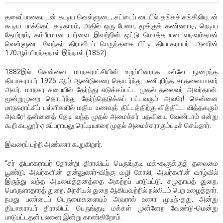
தலைப்பாகையுடன் கூடிய வெள்ளுடை, சட்டைப் பையில் தங்கச் சங்கிலியுடன்
கூடிய பாக்கெட் கடிகாரம், அதில் ஒரு பேனா, மூக்குக் கண்ணாடி, நெடிய
தோற்றம், கம்பீரமான பார்வை இவற்றின் ஒட்டு மொத்தமான வடிவம்தான்
வெள்ளுடை வேந்தர் திராவிடப் பெருந்தகை பிட்டி தியாகராயர். அவரின்
170ஆம் பிறந்தநாள் இந்நாள் (1852).
1882இல் சென்னை மாநகராட்சியின் உறுப்பினராக உள்ளே நுழைந்த
தியாகராயர் 1925 ஆம் ஆண்டுவரை தொடர்ந்து பணிபுரிந்த சாதனையாளர்
அவர். மாநகர சபையில் தேர்ந்து எடுக்கப்பட்ட முதல் தலைவர் அவர்தான்.
மூன்றுமுறை தொடர்ந்து தேர்ந்தெடுக்கப் பட்டவரும் அவரே! சென்னை
மாநகராட்சிப் பள்ளிகளில் மதிய உணவுத் திட்டத்திற்கு வித்திட்ட வித்தகரும்
அவரே! தன்னைத் தேடி வந்த முதல் அமைச்சர் பதவியை வேண்டாம் என்று
கூறி கடலூர் ஏ.சுப்பராயலு ரெட்டியாரை முதல் அமைச்சராகும்படிச் செய்தார்.
இவரைப் பற்றி அண்ணா கூறுகிறார்:
“சர் தியாகராயர் தோன்றி திராவிடப் பெருங்குடி மக்-களுக்குத் தலைமை
பூண்டு, அவர்களின் தன்னுணர்-விற்கு வழி கோலி, அவர்களின் வாழ்வில்
இருந்து வந்த அடிமைத்தனத்தை அகற்றப் பாடுபட்டு, சமுதாயத் துறை,
பொருளாதாரத் துறை, அரசியல் துறை ஆகியவற்றில் நல்லிடம் பெற உழைத்தார்.
நமது பண்டைப் பெருமைகளையும் அவரால் உணர முடிந்-தது. அன்று
தியாகராயர் திராவிடப் பெருங்குடி மக்கள் முன்னேற வேண்டு-மென்று
பாடுபட்டதன் பலனை இன்று காண்கிறோம்.