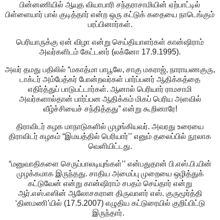
பின்னணியில் ஆயுத வியாபாரி சந்தராசாமியின் ஏற்பாட்டில்
பிள்ளையார் பால் குடித்தார் என்ற ஒரு கட்டுக் கதையை நாடெங்கும்
பரப்பினார்கள்.
பெரியாருக்கு ஏன் விழா என்று செய்தியாளர்கள் கான்ஷிராம்
அவர்களிடம் கேட்டனர் (லக்னோ 17.9.1995).
அவர் தமது பதிலில் “மகாத்மா பாபூலே, சாகு மகராஜ், நாராயணகுரு,
டாக்டர் அம்பேத்கர் போன்றவர்கள் பார்ப்பனர் ஆதிக்கத்தை
எதிர்த்துப் பாடுபட்டார்கள். ஆனால் பெரியார் ராமசாமி
அவர்களால்தான் பார்ப்பன ஆதிக்கம் மிகப் பெரிய அளவில்
வீழ்ச்சியைச் சந்தித்தது” என்று கூறினாரே!
திராவிடர் கழக மாநாடுகளில் முழங்கியவர். அவரது உரையை
திராவிடர் கழகம் “இமயத்தில் பெரியார்’’ எனும் தலைப்பில் நூலாக
வெளியிட்டது.
“மனுவாதிகளை செருப்பாலடியுங்கள்’’ என்பதுதான் பி.எஸ்.பி.யின்
முழக்கமாக இருந்தது. சாதிய அமைப்பு முறையை ஒழித்துக்
கட்டுவேன் என்று கான்ஷிராம் சபதம் செய்தார் என்று
ஆர்.எஸ்.எஸின் ஆலோசகரான திருவாளர் எஸ். குருமூர்த்தி
‘தினமணி’யில் (17.5.2007) எழுதிய கட்டுரையில் குறிப்பிட்டு
இருந்தார்.