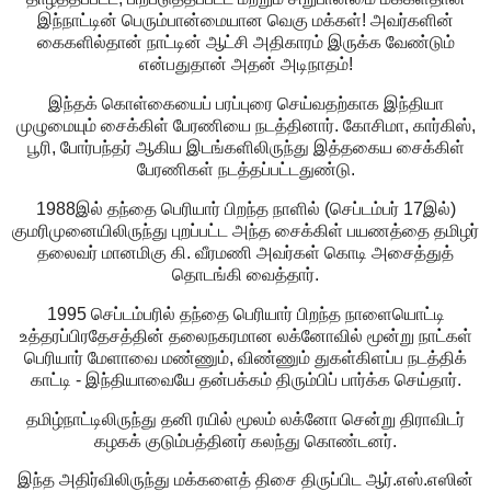
இந்நாட்டின் பெரும்பான்மையான வெகு மக்கள்! அவர்களின்
கைகளில்தான் நாட்டின் ஆட்சி அதிகாரம் இருக்க வேண்டும்
என்பதுதான் அதன் அடிநாதம்!
இந்தக் கொள்கையைப் பரப்புரை செய்வதற்காக இந்தியா
முழுமையும் சைக்கிள் பேரணியை நடத்தினார். கோசிமா, கார்கிஸ்,
பூரி, போர்பந்தர் ஆகிய இடங்களிலிருந்து இத்தகைய சைக்கிள்
பேரணிகள் நடத்தப்பட்டதுண்டு.
1988இல் தந்தை பெரியார் பிறந்த நாளில் (செப்டம்பர் 17இல்)
குமரிமுனையிலிருந்து புறப்பட்ட அந்த சைக்கிள் பயணத்தை தமிழர்
தலைவர் மானமிகு கி. வீரமணி அவர்கள் கொடி அசைத்துத்
தொடங்கி வைத்தார்.
1995 செப்டம்பரில் தந்தை பெரியார் பிறந்த நாளையொட்டி
உத்தரப்பிரதேசத்தின் தலைநகரமான லக்னோவில் மூன்று நாட்கள்
பெரியார் மேளாவை மண்ணும், விண்ணும் துகள்கிளப்ப நடத்திக்
காட்டி - இந்தியாவையே தன்பக்கம் திரும்பிப் பார்க்க செய்தார்.
தமிழ்நாட்டிலிருந்து தனி ரயில் மூலம் லக்னோ சென்று திராவிடர்
கழகக் குடும்பத்தினர் கலந்து கொண்டனர்.
இந்த அதிர்விலிருந்து மக்களைத் திசை திருப்பிட ஆர்.எஸ்.எஸின்