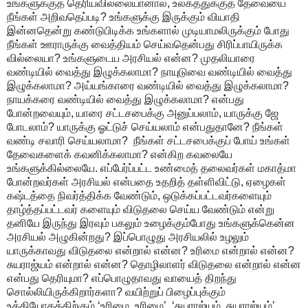
உங்களுக்குத் தெரியவில்லையானால், உலகத்துக்குத் தேவையை
நீங்கள் அறிவதெப்படி? உங்களுக்கு இருக்கும் வியாதி
இன்னதென்று கண்டுபிடிக்க உங்களால் முடியாமலிருக்கும் போது
நீங்கள் ஊராருக்கு வைத்தியம் செய்வதென்பது சிரிப்பாயிருக்க
வில்லையா? உங்களுடைய அரசியல் என்ன? முதலியாரை
வண்டியில் வைத்து இழுக்கலாமா? நாயுடுவை வண்டியில் வைத்து
இழுக்கலாமா? அய்யங்காரை வண்டியில் வைத்து இழுக்கலாமா?
நாயக்கரை வண்டியில் வைத்து இழுக்கலாமா? என்பது
போன்றவையும், யாரை சட்டசபைக்கு அனுப்பலாம், யாருக்கு ஜே
போடலாம்? யாருக்கு ஓட்டுச் செய்யலாம் என்பதுதானே? நீங்கள்
வண்டி சவாரி செய்யலாமா? நீங்கள் சட்டசபைக்குப் போய் உங்கள்
தேவைகளைக் கவனிக்கலாமா? என்கிற கவலையே
உங்களுக்கில்லையே. எப்பேர்ப்பட்ட உண்மைத் தலைவர்கள் மகாத்மா
போன்றவர்கள் அரசியல் என்பதை உதறித் தள்ளிவிட்டு, ஏழைகள்
கஷ்டத்தை நிவர்த்திக்க வேண்டும், ஒடுக்கப்பட்டவர்களையும்
தாழ்த்தப்பட்டவர் களையும் விடுதலை செய்ய வேண்டும் என்று
தனியே இருந்து இரவும் பகலும் உழைக்கும்போது உங்களுக்கென்ன
அரசியல் அழுகின்றது? இப்பொழுது அரசியலில் உழலும்
யாருக்காவது விடுதலை என்றால் என்ன? உரிமை என்றால் என்ன?
சுயராஜ்யம் என்றால் என்ன? தொழிலாளர் விடுதலை என்றால் என்ன
என்பது தெரியுமா? எப்பொழுதாவது வாயைத் திறந்து
சொல்லியிருக்கிறார்களா? வயிற்றுப் பிழைப்புக்கும்
உத்தியோகத்திற்கும் ‘உரிமை, உரிமை’, ‘சுயராஜ்யம், சுயராஜ்யம்’,