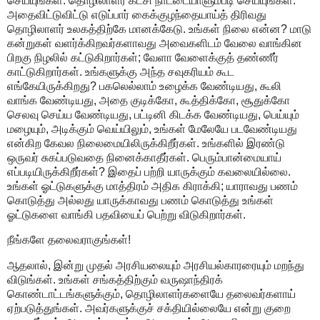
செய்யுங்கள். தொழிலாளர் கட்சி நாட்டையாளும்படி செய்யுங்கள்.
அதைவிட்டுவிட்டு எடுப்பார் கைக்குழந்தையாய்த் திரிவது
தொழிலாளர் உலகத்திற்கே மானக்கேடு. உங்கள் நிலை என்ன? மாடு
கன்றுகள் வளர்க்கிறவர்களாவது அவைகளிடம் வேலை வாங்கின
பிறகு நிழலில் கட்டுகிறார்கள்; வேளா வேளைக்குத் தண்ணீர்
காட்டுகிறார்கள். உங்களுக்கு அந்த சவுகரியம் கூட
எங்கேயிருக்கிறது? பகலெல்லாம் உழைக்க வேண்டியது, கூலி
வாங்க வேண்டியது, அதை குடிக்கோ, கூத்திக்கோ, சூதுக்கோ
செலவு செய்ய வேண்டியது, பட்டினி கிடக்க வேண்டியது, பெய்யும்
மழையும், அடிக்கும் வெய்யிலும், உங்கள் மேலேயே படவேண்டியது
என்கிற கேவல நிலைமையிலிருக்கிறீர்கள். உங்களில் இரண்டு
ஒருவர் சுகப்படுவதை நினைக்காதீர்கள். பெரும்பான்மையாய்
எப்படியிருக்கிறீர்கள்? இதைப் பற்றி யாருக்கும் கவலையில்லை.
உங்கள் ஓட்டுகளுக்கு மாத்திரம் அதிக கிராக்கி; யாராவது பணம்
கொடுத்து அல்லது யாருக்காவது பணம் கொடுத்து உங்கள்
ஓட்டுகளை வாங்கி பதவியைப் பெற்று விடுகிறார்கள்.
நீங்களே தலைவராகுங்கள்!
ஆதலால், இன்று முதல் அரசியலையும் அரசியல்காரரையும் மறந்து
விடுங்கள். உங்கள் சங்கத்திற்கும் வருஷாந்திரக்
கொண்டாட்டங்களுக்கும், தொழிலாளர்களையே தலைவர்களாய்
ஏற்படுத்துங்கள். அவர்களுக்குச் சக்தியில்லையே என்று குறை