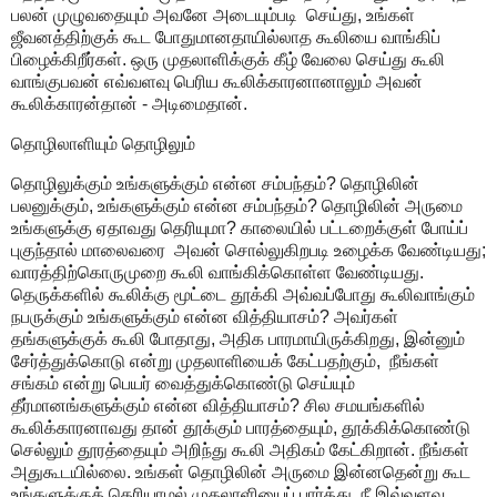
பலன் முழுவதையும் அவனே அடையும்படி செய்து, உங்கள்
ஜீவனத்திற்குக் கூட போதுமானதாயில்லாத கூலியை வாங்கிப்
பிழைக்கிறீர்கள். ஒரு முதலாளிக்குக் கீழ் வேலை செய்து கூலி
வாங்குபவன் எவ்வளவு பெரிய கூலிக்காரனானாலும் அவன்
கூலிக்காரன்தான் - அடிமைதான்.
தொழிலாளியும் தொழிலும்
தொழிலுக்கும் உங்களுக்கும் என்ன சம்பந்தம்? தொழிலின்
பலனுக்கும், உங்களுக்கும் என்ன சம்பந்தம்? தொழிலின் அருமை
உங்களுக்கு ஏதாவது தெரியுமா? காலையில் பட்டறைக்குள் போய்ப்
புகுந்தால் மாலைவரை அவன் சொல்லுகிறபடி உழைக்க வேண்டியது;
வாரத்திற்கொருமுறை கூலி வாங்கிக்கொள்ள வேண்டியது.
தெருக்களில் கூலிக்கு மூட்டை தூக்கி அவ்வப்போது கூலிவாங்கும்
நபருக்கும் உங்களுக்கும் என்ன வித்தியாசம்? அவர்கள்
தங்களுக்குக் கூலி போதாது, அதிக பாரமாயிருக்கிறது, இன்னும்
சேர்த்துக்கொடு என்று முதலாளியைக் கேட்பதற்கும், நீங்கள்
சங்கம் என்று பெயர் வைத்துக்கொண்டு செய்யும்
தீர்மானங்களுக்கும் என்ன வித்தியாசம்? சில சமயங்களில்
கூலிக்காரனாவது தான் தூக்கும் பாரத்தையும், தூக்கிக்கொண்டு
செல்லும் தூரத்தையும் அறிந்து கூலி அதிகம் கேட்கிறான். நீங்கள்
அதுகூடயில்லை. உங்கள் தொழிலின் அருமை இன்னதென்று கூட
உங்களுக்குத் தெரியாமல் முதலாளியைப் பார்த்து, நீ இவ்வளவு