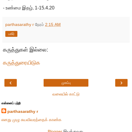
- உண்மை இதழ், 1-15.4.20
parthasarathy r
நேரம்
2:15 AM
பகிர்
கருத்துகள் இல்லை:
கருத்துரையிடுக
‹
›
முகப்பு
வலையில் காட்டு
என்னைப் பற்றி
parthasarathy r
எனது முழு சுயவிவரத்தைக் காண்க
Blogger
இயக்குவது.