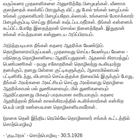
வரும்வரை முதலாளிகளை அனுசரித்தே பிழையுங்கள். வீணாக
குளத்தைக் கலக்கிப் பிராதுக்கு விட்டது போல் உங்கள் உழைப்பால்
உங்கள் முதலாளிமார் பிழைப்பதோடல்லாமல், உங்களால் மோசக்காரர்
பிழைக்கும்படி செய்து நீங்கள் கஷ்டப்படாதீர்கள். நீங்கள் என்னைக்
கூப்பிட்டபோதே இதைத்தான் சொல்ல நினைத்தேன். இதுதான்
உங்கள் சம்பந்தமான என்னுடைய அபிப்பிராயம்.
அடுத்தபடியாக நீங்கள் கதரை ஆதரிக்க வேண்டும்.
தொழிலாளராயிருப்பவன், முதலாவது செய்ய வேண்டிய வேலை -
மற்றொரு தொழிலாளியை ஆதரிப்பதுதான். ஆதலால் கிராமத்துப்
பெண்மணிகள் - நமது சகோதரிகள் தொழிலற்று கூலியுமற்று
தனக்கும், தனது பிள்ளை குட்டிகளுக்கும், ஆகாரமில்லாமல்
பட்டினிகிடந்து, விபசாரம் செய்யத்தக்க நிலையில் இருக்கும் போது,
நீங்கள் அவர்களை அலட்சியம் செய்து அவர்களது தொழிலை
ஆதரிக்காமல் மல் துணிகளையும், மில் துணிகளையும்
ஆதரிப்பதானது மிகவும் பாதகமான காரியமாகும். கதரை
ஆதரித்தால் நீங்கள் காலக்கிரமத்தில் கூலிக்காரர்கள் என்கிற
பெயர் மாறி உண்மையான தொழிலாளியாவீர்கள்.
(நாகை தென் இந்திய ரெயில்வே தொழிலாளர் சங்கக் கூட்டத்தில்
சொற்பொழிவு)
- ‘குடிஅரசு’ - சொற்பொழிவு - 30.5.1926