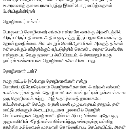
உபசரணைத் தலைவராகயிருந்து இரண்டொரு வார்த்தைகள்
பேசியிருக்கிறேன்.
தொழிலாளர் சங்கம்
பொதுவாய் தொழிலாளர் சங்கம் என்றாலே எனக்கு அதனிடத்தில்
விருப்பமிருப்பதில்லை. அதில் ஒரு சத்து இருப்பதாகவே எனக்குத்
தோன்றுவதில்லை. சில வெறும் வெளிஆசாமிகள் அதைத் தங்கள்
நன்மைக்கும் கீர்த்திக்கும் ஏற்படுத்திக் கொண்ட சாதனமென்பதே
என்னுடைய வெகு நாளைய அபிப்பிராயம். அல்லாமலும் நமது
நாட்டில் உண்மையான தொழிலாளிகளே கிடையாது.
தொழிலாளர் யார்?
நமது நாட்டில் இப்போது தொழிலாளிகள் என்று
சொல்லப்படுவோரெல்லாம் தொழிலாளிகளல்ல; அவர்கள் எல்லாம்
கூலிக்காரர்கள்தான். தொழிலாளி என்பவன் நாட்டின் நன்மைக்கான
ஒரு தொழிலைக் கற்று, அத் தொழிலைத் தானாகவே
சுயேச்சையுடன் செய்து, அதன் பலன் முழுவதையும் தானும், தன்
நாட்டு மக்களும் அடையும்படியான முறையில் தொழில்
செய்பவன்தான் தொழிலாளி. நீங்கள் அப்படியில்லை. ஏதோ ஒரு
முதலாளியின் கீழ் தினக்கூலிக்கமர்ந்து, உங்களுக்கு எவ்வித
சுதந்திரமுமில்லாமல் முதலாளி சொல்லுகிறபடி செய்துவிட்டு, அதன்