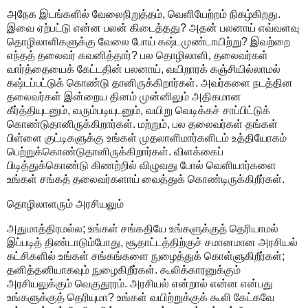
அநேக இடங்களில் வேலைநிறுத்தம், வெளியேற்றம் நிகழ்கிறது.
இவை ஏற்பட்டு என்ன பலன் கிடைத்தது? அதன் பலனாய் எவ்வளவு
தொழிலாளிகளுக்கு வேலை போய் கஷ்டமுண்டாயிற்று? இவற்றை
எந்தத் தலைவர் கவனித்தார்? பல தொழிலாளி, தலைவர்கள்
வார்த்தையைக் கேட்டதின் பலனாய், வயிறாரக் கஞ்சியில்லாமல்
கஷ்டப்பட்டுக் கொண்டு தானிருக்கிறார்கள். அவர்களை நடத்தின
தலைவர்கள் இன்றைய தினம் முன்னிலும் அதிகமான
கீர்த்தியுடனும், வரும்படியுடனும், வயிறு வெடிக்கச் சாப்பிட்டுக்
கொண்டுதானிருக்கிறார்கள். மற்றும், பல தலைவர்கள் தங்கள்
பிள்ளை குட்டிகளுக்கு உங்கள் முதலாளிமார்களிடம் உத்தியோகம்
பெற்றுக்கொண்டுதானிருக்கிறார்கள். விளக்கைப்
பிடித்துக்கொண்டு கிணற்றில் விழுவது போல் வெளியார்களை
உங்கள் சங்கத் தலைவர்களாய் வைத்துக் கொண்டிருக்கிறீர்கள்.
தொழிலாளரும் அரசியலும்
அதுமாத்திரமல்ல; உங்கள் சங்கதியே உங்களுக்குத் தெரியாமல்
இப்படித் திண்டாடும்போது, சூதாட்டத்திற்குச் சமானமான அரசியல்
கட்சிகளில் உங்கள் சங்கங்களை நுழைத்துக் கொள்ளுகிறீர்கள்;
தனித்தனியாகவும் நுழைகிறீர்கள். கூலிக்காரனுக்கும்
அரசியலுக்கும் வெகுதூரம். அரசியல் என்றால் என்ன என்பது
உங்களுக்குத் தெரியுமா? உங்கள் வயிற்றுக்குக் கூலி கேட்கவே