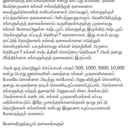
இன்றைக்கு லீவு கொடுங்கள் என்று கேட்பது போலவே நீங்கள்
வேறொருவரை உங்கள் சங்கத்திற்குத் தலைவராக
வைத்துக்கொண்டு காரியங்களைச் செய்வதும், உங்களுக்குச்
சம்பந்தமில்லா தவைகளைப் பின்பற்றுவதுமாகும். வெளியிலிருந்து
உங்களுக்குத் தலைவர்களாய் வருகிறவர்களுக்கு முதலாவது
உங்கள் வேலையிலுள்ள கஷ்டமும், உங்களுக்கு இருக்கிற கஷ்டமும்
அவர்களுக்கு எப்படித் தெரியும்? உதாரணமாக, இது சமயம் நமது
நாட்டுத் தொழிலாளர் சங்கத் தலைவர்களை எடுத்துக்
கொள்ளுங்கள். யாருக்காவது உங்கள் தொழிலின் அருமை
தெரியுமா? உங்கள் கஷ்டத்தின் கொடுமை தெரியுமா? அவர் தனது
கீர்த்திக்காக உங்களுக்குத் தலைவராய் இருப்பார்.
அவர் ஒரு தொழிலும் செய்யாமல் மாதம் 500, 1000, 5000, 10,000
என்று பொது ஜனங்களின் பணத்தை உங்கள் முதலாளிகளைப்
போலவே கொள்ளை அடித்து சுகபோகம் அனுபவித்துக் கொண்டு,
தனது சுயநலத்தை நாடிக் கொண்டிருப்பவராயிருப்பார். அவர்களால்
உங்களுக்கு எந்தத் துறையில் அனுகூலம் கிடைக்கக்கூடும்.
அவர்களைக் கண்டால், உங்கள் முதலாளிமார்கள் எப்படி
மதிக்கக்கூடும். இதே முகாந்தரங்களால்தான் நமது நாட்டு
தொழிலாளர் சங்கங்கள் என்பது இதுவரை உருப்படியாகாமல்
போனதற்குக் காரணம்.
வேலைநிறுத்தமும் தலைவர்களும்