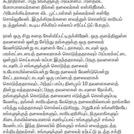
கூறாதீர்கள். அது உங்களுக்கு அவமானம். அதைவிட
மோசமானவர்களை நீங்கள் தலைவர்கள் என்கிறீர்கள்.
அயோக்கியர்களை விட முட்டாள்கள் நல்லவர்கள் என்றே
சொல்லுவேன். இருக்கிறவர்களை வைத்துக் கொண்டு காரியம்
நடத்துங்கள். கூடிய சீக்கிரம் எல்லாம் சரிப்பட்டுப் போகும்.
நான் ஒரு சிறு கதை கேள்விப்பட்டிருக்கிறேன். ஒரு குளத்திலுள்ள
தவளைகள் ஒன்று சேர்ந்து தங்களுக்கு ஒரு தலைவர்
வேண்டுமென்று கடவுளைக் கேட்டதாகவும், கடவுள் ஒரு
மரக்கட்டையைத் தலைவராகக் கொடுத்ததாகவும் அம்மரக்கட்டை
ஒன்றும் செய்யாமல் சும்மா இருந்ததாகவும், பிறகு தவளைகள்
கடவுளிடம் எங்களுக்குக் கொடுத்த தலைவர்
உபயோகமில்லையென்று வேறு தலைவர் வேண்டுமென்று
கேட்டதாகவும்; கடவுள் ஒரு பாம்பைத் தலைவராகக்
கொடுத்ததாகவும், அந்தப் பாம்பு தினமும் 10 தவளைகளைத்
தின்று வந்ததாகவும்; பிறகு தவளைகள் கடவுளை நோக்கி,
தங்களுக்குக் கொடுத்த தலைவரை எடுத்துக் கொள்ளும்படி
வேண்டி, தங்கள் காரியத்தை வேறொரு தலைவரில்லாமல் தாங்களே
பார்த்து வந்ததாகவும் சொல்லப்படுகிறது. அதுபோல் உங்களிலேயே
உங்களுக்குத் தலைவர்களும், காரியதரிசியும், நிருவாகிகளும்
கிடைக்கவில்லையானால் கண்டிப்பாய் உங்களுக்குச் சங்கம்
வேண்டாம். இந்த நிலையில் நீங்களும் சங்கம் வைத்துநடத்த
சக்தியற்றவர்கள். உங்களுக்குள் தலைவர் ஏற்பட்டு நடத்த சக்தி