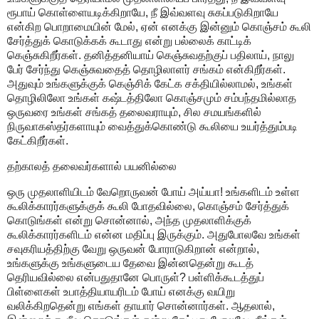
ரூபாய் கொள்ளையடிக்கிறாயே, நீ இவ்வளவு சுகப்படுகிறாயே
என்கிற பொறாமையின் மேல், ஏன் எனக்கு இன்னும் கொஞ்சம் கூலி
சேர்த்துக் கொடுக்கக் கூடாது என்று பல்லைக் காட்டிக்
கெஞ்சுகிறீர்கள். தனித்தனியாய் கெஞ்சுவதற்குப் பதிலாய், நாலு
பேர் சேர்ந்து கெஞ்சுவதைத் தொழிலாளர் சங்கம் என்கிறீர்கள்.
அதுவும் உங்களுக்குக் கெஞ்சிக் கேட்க சக்தியில்லாமல், உங்கள்
தொழிலிலோ உங்கள் கஷ்டத்திலோ கொஞ்சமும் சம்பந்தமில்லாத
ஒருவரை உங்கள் சங்கத் தலைவராயும், சில சமயங்களில்
நிருவாகஸ்தர்களாயும் வைத்துக்கொண்டு கூலியை உயர்த்தும்படி
கேட்கிறீர்கள்.
தற்காலத் தலைவர்களால் பயனில்லை
ஒரு முதலாளியிடம் வேறொருவன் போய் அய்யா! உங்களிடம் உள்ள
கூலிக்காரர்களுக்குக் கூலி போதவில்லை, கொஞ்சம் சேர்த்துக்
கொடுங்கள் என்று சொன்னால், அந்த முதலாளிக்குக்
கூலிக்காரர்களிடம் என்ன மதிப்பு இருக்கும். அதுபோலவே உங்கள்
சவுகரியத்திற்கு வேறு ஒருவன் போராடுகிறான் என்றால்,
உங்களுக்கு உங்களுடைய தேவை இன்னதென்று கூடத்
தெரியவில்லை என்பதுதானே பொருள்? பள்ளிக்கூடத்துப்
பிள்ளைகள் உபாத்தியாயரிடம் போய் எனக்கு வயிறு
வலிக்கிறதென்று எங்கள் தாயார் சொன்னார்கள். ஆதலால்,