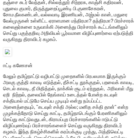
தஞ்சை சுடர் வேந்தன், சில்லத்தூர் சிற்றரசு, காஞ்சி கதிரவன்,
புதுவை குமார், திருத்துறைப்பூண்டி பி.குணசேகரன்,
சோம.நீலகண்டன், வல்லவாடி இரணியன், அஜ்மல் கான், மதுரை
வேல்முருகன் உள்ளிட்ட ஏராளமான மந்திரமா? தந்திரமா? பிரச்சாரக்
கலைஞர்களை உருவாக்கி அனைத்து பிரச்சாரக் கூட்டங்களிலும்
செய்து பகுத்தறிவு அறிவியல் பூர்வமான விழிப்புணர்வை ஏற்படுத்தி
வருகிறது திராவிடர் கழகம்.
ஈட்டி கணேசன்
மேலும் தமிழ்நாட்டு வழிபாட்டு முறைகளில் பிரபலமாக இருக்கும்
அலகு குத்தி காவடி எடுத்தல், தீச்சட்டி தூக்குதல், பறவைக் காவடி,
செடல் காவடி, தீ மிதித்தல், நாக்கில் சூடம் ஏற்றுதல், அரிவாள் மீது
ஏறி நிற்றல், தலையில் தேங்காய் உடைத்தல் போன்ற கடவுள்
சக்தியால் மட்டுமே செய்ய முடியும் என்று நம்பப்பட்ட
அனைத்தையும், "கடவுள் சக்தி அல்ல; மனித சக்தி தான்" என்ற
முழக்கத்தோடு செய்து காட்டி, தமிழ்நாடெங்கும் பேரணிகளிலும்
செய்து காட்டுவதுடன், கிராமப்புற பிரச்சாரங்களில் ஈடுபட்டு
விழிப்புணர்வுப் பிரச்சாரங்களைச் செய்து வருகிறது திராவிடர்
கழகம். இந்த நிகழ்ச்சிகளில் கரம்பக்குடி முத்து, அத்திவெட்டி
பெ.வீரைய்யன், ஜெயங்கொண்டம் கே.பி. கலியமூர்த்தி, உடுக்கடி