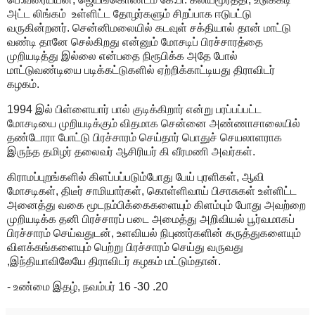
அட்ட லிங்கம் உள்ளிட்ட தோழர்களும் சிறப்பாக ஈடுபட்டு
வருகின்றனர். சென்னிமலையில் கடவுள் சக்தியால் தான் மாட்டு
வண்டி தானே செல்கிறது என்னும் மோசடிப் பிரச்சாரத்தை
முறியடித்து இல்லை என்பதை நிரூபிக்க அதே போல்
மாட்டுவண்டியை படிக்கட்டுகளில் ஏற்றிக்காட்டியது திராவிடர்
கழகம்.
1994 இல் பிள்ளையார் பால் குடிக்கிறார் என்று பரப்பப்பட்ட
மோசடியை முறியடிக்கும் விதமாக சென்னை அண்ணாசாலையில்
தண்டோரா போட்டு பிரச்சாரம் செய்தார் பொதுச் செயலாளராக
இருந்த தமிழர் தலைவர் ஆசிரியர் கி வீரமணி அவர்கள்.
கிராமப்புறங்களில் கிளப்பப்படும்போது பேய் புரளிகள், ஆவி
மோசடிகள், திடீர் சாமியார்கள், கொள்ளிவாய் பிசாசுகள் உள்ளிட்ட
அனைத்து வகை மூடநம்பிக்கைகளையும் கிளம்பும் போது அவற்றை
முறியடிக்க தனி பிரச்சாரப் படை அமைத்து அறிவியல் பூர்வமாகப்
பிரச்சாரம் செய்வதுடன், உளவியல் நிபுணர்களின் கருத்துகளையும்
விளக்கங்களையும் பெற்று பிரச்சாரம் செய்து வருவது
,இந்தியாவிலேயே திராவிடர் கழகம் மட்டும்தான்.
- உண்மை இதழ், நவம்பர் 16 -30 .20