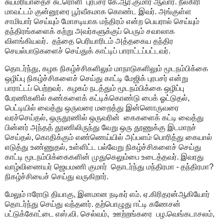
சுயமரியாதைச் சுடரொளி புரபசர் கே.ஆர்.குமார் ஆவார். நீலகிரி
மாவட்டம் குன்னூரை பூர்வீகமாக கொண்ட இவர். அங்குள்ள
சாமியார் செய்யும் மோசடியாக மந்திரம் என்ற பெயரால் செய்யும்
தந்திரங்களைக் கற்று அவர்களுக்குப் பெரும் சவாலாக
விளங்கியவர். தந்தை பெரியாரிடம் அத்தகைய தந்திர
செயல்பாடுகளைச் செய்துக் காட்டிப் பாராட்டப்பட்டவர்.
தொடர்ந்து, கழக நிகழ்ச்சிகளிலும் மாநாடுகளிலும் மூடநம்பிக்கை
ஒழிப்பு நிகழ்ச்சிகளைச் செய்து காட்டி மேஜிக் புரபசர் என்று
பாராட்டப் பெற்றவர். கழகம் நடத்தும் மூடநம்பிக்கை ஒழிப்பு
பேரணிகளில் கண்களைக் கட்டிக்கொண்டு பைக் ஓட்டுதல்,
பெட்டியில் வைத்து ஒருவரை மறைத்து இன்னொருவரை
வரச்செய்தல், ஒருதூணில் ஒருவரின் கைகளைக் கட்டி வைத்து
பின்னர் அந்தத் தூணிலிருந்து வேறு ஒரு தூணுக்கு இடமாறச்
செய்தல், கொதிக்கும் எண்ணெய்யில் அப்பளம் பொரித்து கையால்
எடுத்து உண்ணுதல், உள்ளிட்ட பல்வேறு நிகழ்ச்சிகளைச் செய்து
காட்டி மூடநம்பிக்கைகளின் முதுகெலும்பை உடைத்தவர். இவரது
வாழ்விணையர் ஜெயமணி குமார் தொடர்ந்து மந்திரமா - தந்திரமா?
நிகழ்ச்சியைச் செய்து வருகிறார்.
மேலும் ஈரோடு தியாகு, இனமான நடிகர் எம். ஏ.கிரிதரன்ஆகியோர்
தொடர்ந்து செய்து வந்தனர். தற்பொழுது ஈட்டி கணேசன்
பட்டுக்கோட்டை எஸ்.வி. செல்வம், ஊற்றங்கரை பழ.வெங்கடாசலம்,