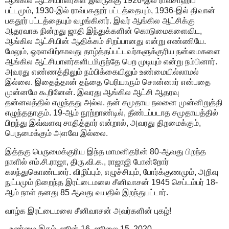
ஆங்கில ஆட்சியாளர்கள் இவருக்கு 1926-இல் ராவ்சாஹிப்
பட்டமும், 1930-இல் ராவ்பகதூர் பட்டத்தையும், 1936-இல் திவான்
பகதூர் பட்டத்தையும் வழங்கினர். இவர் ஆங்கில ஆட்சிக்கு
ஆதரவாக நின்றது ஜாதி இந்துக்களின் கொடுமைகளைவிட,
ஆங்கில ஆட்சியின் ஆதிக்கம் சிறப்பானது என்று எண்ணியே.
மேலும், ஓரளவிற்காவது தாழ்த்தப்பட்டவர்களுக்குரிய நன்மைகளை
ஆங்கில ஆட்சியாளர்களிடமிருந்தே பெற முடியும் என்று நம்பினார்.
அவரது எண்ணத்திலும் நம்பிக்கையிலும் உண்மையில்லாமல்
இல்லை. இதைத்தான் தந்தை பெரியாரும் சொன்னார் என்பதை
முன்னமே கூறினேன். இவரது ஆங்கில ஆட்சி ஆதரவு
தன்னலத்தில் எழுந்தது அல்ல. தன் சமுதாய நலனை முன்னிறுத்தி
எழுந்ததாகும். 19-ஆம் நூற்றாண்டில், தீண்டப்படாத சமுதாயத்தில்
பிறந்து இவ்வளவு சாதித்தார் என்றால், அவரது திறமைக்கும்,
பெருமைக்கும் அளவே இல்லை.
இத்தகு பெருமைக்குரிய இந்த மாமனிதரின் 80-ஆவது பிறந்த
நாளில் எம்.சி.ராஜா, திரு.வி.க., ராஜாஜி போன்றோர்
கலந்துகொண்டனர். விழிப்பும், எழுச்சியும், போர்க்குணமும், அறிவு
நுட்பமும் நிறைந்த இரட்டைமலை சீனிவாசன் 1945 செப்டம்பர் 18-
ஆம் நாள் தனது 85 ஆவது வயதில் இறந்துபட்டார்.
வாழ்க இரட்டைமலை சீனிவாசன் அவர்களின் புகழ்!
- உண்மை இதழ், ஜூன் 16- ஜூலை 15 .2020