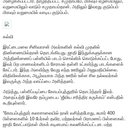
அழைக்கப்பட்டார். தாழ்த்தப்பட்ட சமுதாயமே, மிகவும் ஏழ்மையிலும்,
வறுமையிலும் வாடும் சமுதாயம்தான். அதிலும் இவரது குடும்பம்
மிகவும் வறுமையில் வாடிய குடும்பம்.
கல்வி
இரட்டைமலை சீனிவாசன் அவர்களின் கல்வி முதலில்
திண்ணையில்தான் தொடங்கியது. ஜாதி இந்துக்களுக்கான
அத்திண்ணைப் பள்ளியில் பாடம் சொல்லிக் கொடுக்கப்பட்டபோது,
இவர் பிற மாணவர்களிடம் சேராமல் தள்ளி உட்கார்ந்து பாடங்களைக்
கேட்டார். இந்த அளவிற்கு வேறு எந்த ஊரிலும் அனுமதியில்லை.
விதிவிலக்காக, அபூர்வமாக அந்த ஊரில் உள்ள சில நல்லவர்கள்
இவருக்கு அந்த வாய்ப்பை அளித்தனர்.
அடுத்து, பள்ளிப்படிப்பை கோயம்புத்தூரில் தொடர்ந்தார் இவர்.
அதைப்பற்றி இவரே தம்முடைய ‘ஜீவிய சரித்திர சுருக்கம்’ என்பதில்
கூறியுள்ளார்.
“கோயம்புத்தூர் கலாசாலையில் நான் வசித்தபோது, சுமார் 400
பிள்ளைகளில் 10 பேர்கள் தவிர, மற்றவர்கள் பிராமணப் பிள்ளைகள்.
ஜாதி கோட்பாடுகள் மிகக் கடினமாய் கவனிக்கப்பட்டன. மற்ற