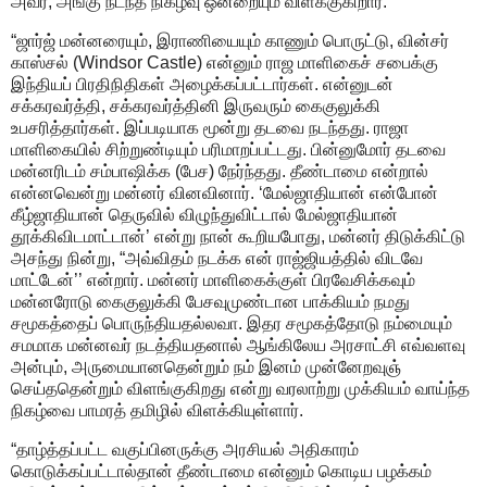
அவர், அங்கு நடந்த நிகழ்வு ஒன்றையும் விளக்குகிறார்.
“ஜார்ஜ் மன்னரையும், இராணியையும் காணும் பொருட்டு, வின்சர்
காஸ்சல் (Windsor Castle) என்னும் ராஜ மாளிகைச் சபைக்கு
இந்தியப் பிரதிநிதிகள் அழைக்கப்பட்டார்கள். என்னுடன்
சக்கரவர்த்தி, சக்கரவர்த்தினி இருவரும் கைகுலுக்கி
உபசரித்தார்கள். இப்படியாக மூன்று தடவை நடந்தது. ராஜா
மாளிகையில் சிற்றுண்டியும் பரிமாறப்பட்டது. பின்னுமோர் தடவை
மன்னரிடம் சம்பாஷிக்க (பேச) நேர்ந்தது. தீண்டாமை என்றால்
என்னவென்று மன்னர் வினவினார். ‘மேல்ஜாதியான் என்போன்
கீழ்ஜாதியான் தெருவில் விழுந்துவிட்டால் மேல்ஜாதியான்
தூக்கிவிடமாட்டான்’ என்று நான் கூறியபோது, மன்னர் திடுக்கிட்டு
அசந்து நின்று, “அவ்விதம் நடக்க என் ராஜ்ஜியத்தில் விடவே
மாட்டேன்’’ என்றார். மன்னர் மாளிகைக்குள் பிரவேசிக்கவும்
மன்னரோடு கைகுலுக்கி பேசவுமுண்டான பாக்கியம் நமது
சமூகத்தைப் பொருந்தியதல்லவா. இதர சமூகத்தோடு நம்மையும்
சமமாக மன்னவர் நடத்தியதனால் ஆங்கிலேய அரசாட்சி எவ்வளவு
அன்பும், அருமையானதென்றும் நம் இனம் முன்னேறவுஞ்
செய்ததென்றும் விளங்குகிறது என்று வரலாற்று முக்கியம் வாய்ந்த
நிகழ்வை பாமரத் தமிழில் விளக்கியுள்ளார்.
“தாழ்த்தப்பட்ட வகுப்பினருக்கு அரசியல் அதிகாரம்
கொடுக்கப்பட்டால்தான் தீண்டாமை என்னும் கொடிய பழக்கம்