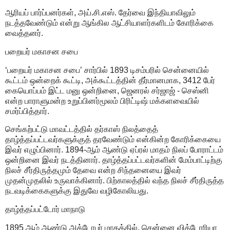
ஆரியப் பார்ப்பனர்கள், அய்.சி.எஸ். தேர்வை இந்தியாவிலும்
நடத்தவேண்டும் என்று ஆங்கில ஆட்சியாளர்களிடம் கோரிக்கை
வைத்தனர்.
பறையர் மகாசன சபை
‘பறையர் மகாசன சபை’ சார்பில் 1893 டிசம்பரில் சென்னையில்
கூட்டம் ஒன்றைக் கூட்டி, அக்கூட்டத்தின் தீர்மானமாக, 3412 பேர்
கையொப்பம் இட்ட மனு ஒன்றினை, ஜெனரல் சர்ஜாஜ் - செஸ்னி
என்ற பாராளுமன்ற உறுப்பினர்மூலம் பிரிட்டிஷ் மக்களவையில்
சமர்ப்பித்தார்.
செங்கற்பட்டு மாவட்டத்தில் தர்காஸ் நிலத்தைத்
தாழ்த்தப்பட்டவர்களுக்குத் தரவேண்டும் என்கின்ற கோரிக்கையை
இவர் எழுப்பினார். 1894-ஆம் ஆண்டு ஏப்ரல் மாதம் நிலப் போராட்டம்
ஒன்றினை இவர் நடத்தினார். தாழ்த்தப்பட்டவர்களின் மேம்பாட்டிற்கு
நிலச் சீர்திருத்தமும் தேவை என்ற சிந்தனையை இவர்
முதன்முதலில் உருவாக்கினார். பிற்காலத்தில் வந்த நிலச் சீர்திருத்த
நடவடிக்கைகளுக்கு இதுவே வழிகோலியது.
தாழ்த்தப்பட்டோர் மாநாடு
1895 ஆம் ஆண்டு அக்டோபர் மாதத்தில், சென்னை விக்டோரியா