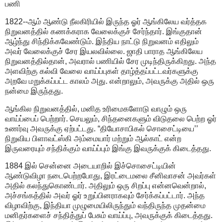
பணி
1822--ஆம் ஆண்டு நீலகிரியில் இருந்த ஓர் ஆங்கிலேய வர்த்தக
நிறுவனத்தில் கணக்கராக வேலைக்குச் சேர்ந்தார். இங்குதான்
ஆழ்ந்து சிந்திக்கவேண்டும். இந்திய நாட்டு நிறுவனம் எதிலும்
அவர் வேலைக்குச் சேர இயலவில்லை. ஜாதி பாராத ஆங்கிலேய
நிறுவனத்தில்தான், அவரால் பணியில் சேர முடிந்திருக்கிறது. அந்த
அளவிற்கு கல்வி வேலை வாய்ப்புகள் தாழ்த்தப்பட்டவர்களுக்கு
அறவே மறுக்கப்பட்ட காலம் அது. என்றாலும், அவருக்கு அதில் ஒரு
நன்மை இருந்தது.
ஆங்கில நிறுவனத்தில், மனித உரிமைகளோடு வாழும் ஒரு
வாய்ப்பைப் பெற்றார். செயலும், சிந்தனைகளும் விடுதலை பெற்ற ஓர்
உணர்வு அவருக்கு ஏற்பட்டது. “தியோசாபிகல் சொசைட்டியை’’
நிறுவிய பிளாவட்ஸ்கி அம்மையார் மற்றும் ஆல்காட் என்ற
இருவரையும் சந்திக்கும் வாய்ப்பும் இங்கு இவருக்குக் கிடைத்தது.
1884 இல் சென்னை அடையாறில் இச்சொசைட்டியின்
ஆண்டுவிழா நடைபெற்றபோது, இரட்டைமலை சீனிவாசன் அவர்கள்
அதில் கலந்துகொண்டார். அதிலும் ஒரு சிறப்பு என்னவென்றால்,
அச்சங்கத்தில் அவர் ஓர் உறுப்பினராகவும் சேர்க்கப்பட்டார். அந்த
விழாவிற்கு, இந்தியா முழுமையிலிருந்தும் வந்திருந்த முதன்மை
மனிதர்களைச் சந்தித்துப் பேசும் வாய்ப்பு, அவருக்குக் கிடைத்தது.