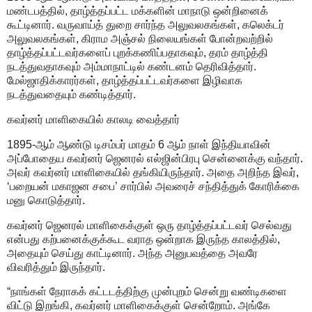
மண்டபத்தில், தாழ்த்தப்பட்ட மக்களின் மாநாடு ஒன்றினைக்
கூட்டினார். வருவாய்த் துறை சார்ந்த அலுவலகங்கள், கலெக்டர்
அலுவலகங்கள், கிராம அஞ்சல் நிலையங்கள் போன்றவற்றில்
தாழ்த்தப்பட்டவர்களைப் புறக்கணிப்பதாகவும், தரம் தாழ்த்தி
நடத்துவதாகவும் அம்மாநாட்டில் கண்டனம் தெரிவித்தார்.
மேல்ஜாதிக்காரர்கள், தாழ்த்தப்பட்டவர்களை இழிவாக
நடத்துவதையும் கண்டித்தார்.
கவர்னர் மாளிகையில் காலடி வைத்தார்
1895-ஆம் ஆண்டு டிசம்பர் மாதம் 6 ஆம் நாள் இந்தியாவின்
அப்போதைய கவர்னர் ஜெனரல் எல்ஜின்பிரபு சென்னைக்கு வந்தார்.
அவர் கவர்னர் மாளிகையில் தங்கியிருந்தார். அதை அறிந்த இவர்,
‘பறையன் மகாஜன சபை’ சார்பில் அவரைச் சந்தித்துக் கோரிக்கை
மனு கொடுத்தார்.
கவர்னர் ஜெனரல் மாளிகைக்குள் ஒரு தாழ்த்தப்பட்டவர் செல்வது
என்பது கற்பனைக்குக்கூட வராத ஒன்றாக இருந்த காலத்தில்,
அதையும் செய்து காட்டினார். அந்த அனுபவத்தை அவரே
விவரித்தும் இருந்தார்.
“நாங்கள் நேராகக் கட்டடத்திற்கு முன்புறம் சென்று வண்டிகளை
விட்டு இறங்கி, கவர்னர் மாளிகைக்குள் சென்றோம். அங்கே