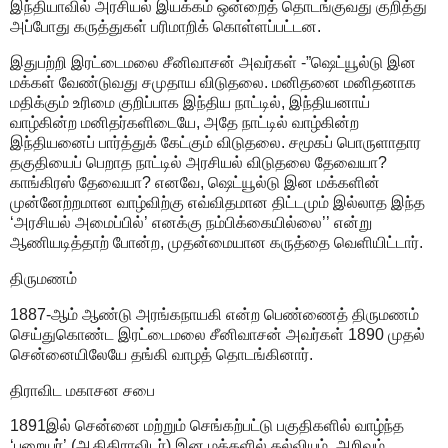
இந்தியாவில் அரசியல் இயக்கம் ஒன்றைத் தொடங்குவது குறித்து
அப்போது கருத்துகள் பரிமாறிக் கொள்ளப்பட்டன.
இதுபற்றி இரட்டைமலை சீனிவாசன் அவர்கள் -”ஷெட்யூல்டு இன
மக்கள் வேண்டுவது சமுதாய விடுதலை. மனிதனை மனிதனாக
மதிக்கும் உரிமை குறிப்பாக இந்திய நாட்டில், இந்தியனாய்
வாழ்கின்ற மனிதர்களிடையே, அதே நாட்டில் வாழ்கின்ற
இந்தியனைப் பார்த்துக் கேட்கும் விடுதலை. சமூகப் பொருளாதார
தகுதியைப் பெறாத நாட்டில் அரசியல் விடுதலை தேவையா?
காங்கிரஸ் தேவையா? எனவே, ஷெட்யூல்டு இன மக்களின்
முன்னேற்றமான வாழ்விற்கு எவ்விதமான திட்டமும் இல்லாத இந்த
‘அரசியல் அமைப்பில்’ எனக்கு நம்பிக்கையில்லை’’ என்று
ஆணியடித்தாற் போன்ற, முதன்மையான கருத்தை வெளியிட்டார்.
திருமணம்
1887-ஆம் ஆண்டு அரங்கநாயகி என்ற பெண்ணைத் திருமணம்
செய்துகொண்ட இரட்டைமலை சீனிவாசன் அவர்கள் 1890 முதல்
சென்னையிலேயே தங்கி வாழத் தொடங்கினார்.
திராவிட மகாசன சபை
1891இல் சென்னை மற்றும் செங்கற்பட்டு பகுதிகளில் வாழ்ந்த
‘பறையர்’ (ஆதிதிராவிடர்) இன மக்களில் கல்வியும், அறிவும்,