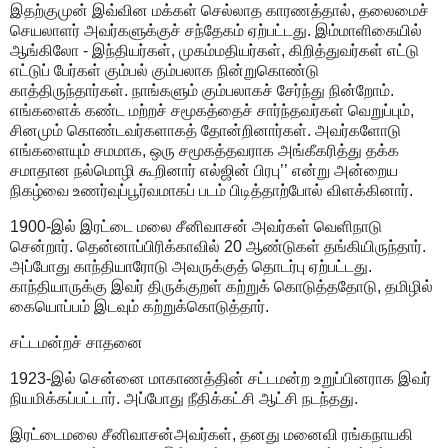
இதற்குமுன் இவ்வின மக்கள் செல்லாத காரணத்தால், தலைமைச்
செயலாளர் அவர்களுக்குச் சந்தேகம் ஏற்பட்டது. இம்மாளிகையில்
ஆங்கிலோ - இந்தியர்கள், முகம்மதியர்கள், கிறித்துவர்கள் எட்டு
எட்டுப் பேர்கள் கும்பல் கும்பலாக நின்றுகொண்டு
காத்திருந்தார்கள். நாங்களும் கும்பலாகச் சேர்ந்து நின்றோம்.
எங்களைக் கண்ட மற்றச் சமூகத்தைச் சார்ந்தவர்கள் வெறுப்பும்,
சினமும் கொண்டவர்களாகத் தோன்றினார்கள். அவர்களோடு
எங்களையும் சமமாக, ஒரு சமூகத்தவராக அங்கீகரித்து தக்க
சமாதான நல்மொழி கூறினார் எல்ஜின் பிரபு’’ என்று அன்றைய
நிகழ்வை உணர்வுப்பூர்வமாகப் படம் பிடித்தாற்போல் விளக்கினார்.
1900-இல் இரட்டை மலை சீனிவாசன் அவர்கள் வெளிநாடு
சென்றார். தென்னாப்பிரிக்காவில் 20 ஆண்டுகள் தங்கியிருந்தார்.
அப்போது காந்தியாரோடு அவருக்குத் தொடர்பு ஏற்பட்டது.
காந்தியாருக்கு இவர் திருக்குறள் கற்றுக் கொடுத்ததோடு, தமிழில்
கையொப்பம் இடவும் கற்றுக்கொடுத்தார்.
சட்டமன்றச் சாதனை
1923-இல் சென்னை மாகாணத்தின் சட்டமன்ற உறுப்பினராக இவர்
நியமிக்கப்பட்டார். அப்போது நீதிக்கட்சி ஆட்சி நடந்தது.
இரட்டைமலை சீனிவாசன்அவர்கள், தனது மனைவி ரங்கநாயகி