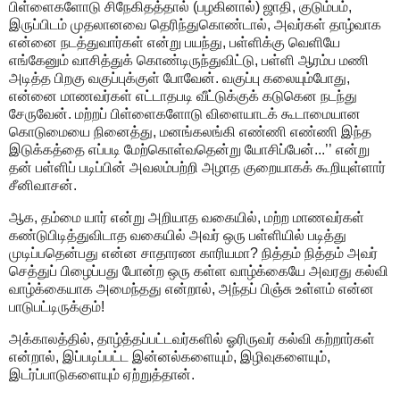
பிள்ளைகளோடு சிநேகிதத்தால் (பழகினால்) ஜாதி, குடும்பம்,
இருப்பிடம் முதலானவை தெரிந்துகொண்டால், அவர்கள் தாழ்வாக
என்னை நடத்துவார்கள் என்று பயந்து, பள்ளிக்கு வெளியே
எங்கேனும் வாசித்துக் கொண்டிருந்துவிட்டு, பள்ளி ஆரம்ப மணி
அடித்த பிறகு வகுப்புக்குள் போவேன். வகுப்பு கலையும்போது,
என்னை மாணவர்கள் எட்டாதபடி வீட்டுக்குக் கடுகென நடந்து
சேருவேன். மற்றப் பிள்ளைகளோடு விளையாடக் கூடாமையான
கொடுமையை நினைத்து, மனங்கலங்கி எண்ணி எண்ணி இந்த
இடுக்கத்தை எப்படி மேற்கொள்வதென்று யோசிப்பேன்...’’ என்று
தன் பள்ளிப் படிப்பின் அவலம்பற்றி அழாத குறையாகக் கூறியுள்ளார்
சீனிவாசன்.
ஆக, தம்மை யார் என்று அறியாத வகையில், மற்ற மாணவர்கள்
கண்டுபிடித்துவிடாத வகையில் அவர் ஒரு பள்ளியில் படித்து
முடிப்பதென்பது என்ன சாதாரண காரியமா? நித்தம் நித்தம் அவர்
செத்துப் பிழைப்பது போன்ற ஒரு கள்ள வாழ்க்கையே அவரது கல்வி
வாழ்க்கையாக அமைந்தது என்றால், அந்தப் பிஞ்சு உள்ளம் என்ன
பாடுபட்டிருக்கும்!
அக்காலத்தில், தாழ்த்தப்பட்டவர்களில் ஓரிருவர் கல்வி கற்றார்கள்
என்றால், இப்படிப்பட்ட இன்னல்களையும், இழிவுகளையும்,
இடர்ப்பாடுகளையும் ஏற்றுத்தான்.