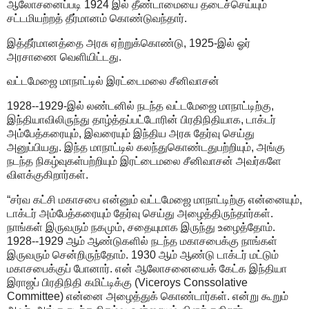
ஆலோசனைப்படி 1924 இல் தீண்டாமையை தடைச்செய்யும்
சட்டமியற்றத் தீர்மானம் கொண்டுவந்தார்.
இத்தீர்மானத்தை அரசு ஏற்றுக்கொண்டு, 1925-இல் ஓர்
அரசாணை வெளியிட்டது.
வட்டமேஜை மாநாட்டில் இரட்டைமலை சீனிவாசன்
1928--1929-இல் லண்டனில் நடந்த வட்டமேஜை மாநாட்டிற்கு,
இந்தியாவிலிருந்து தாழ்த்தப்பட்டோரின் பிரதிநிதியாக, டாக்டர்
அம்பேத்கரையும், இவரையும் இந்திய அரசு தேர்வு செய்து
அனுப்பியது. இந்த மாநாட்டில் கலந்துகொண்டதுபற்றியும், அங்கு
நடந்த நிகழ்வுகள்பற்றியும் இரட்டைமலை சீனிவாசன் அவர்களே
விளக்குகிறார்கள்.
“சர்வ கட்சி மகாசபை என்னும் வட்டமேஜை மாநாட்டிற்கு என்னையும்,
டாக்டர் அம்பேத்கரையும் தேர்வு செய்து அழைத்திருந்தார்கள்.
நாங்கள் இருவரும் நகமும், சதையுமாக இருந்து உழைத்தோம்.
1928--1929 ஆம் ஆண்டுகளில் நடந்த மகாசபைக்கு நாங்கள்
இருவரும் சென்றிருந்தோம். 1930 ஆம் ஆண்டு டாக்டர் மட்டும்
மகாசபைக்குப் போனார். என் ஆலோசனையைக் கேட்க இந்தியா
இராஜப் பிரதிநிதி கமிட்டிக்கு (Viceroys Conssolative
Committee) என்னை அழைத்துக் கொண்டார்கள். என்று கூறும்