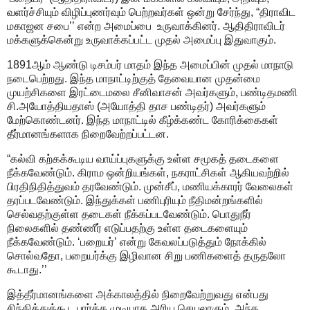
வளர்ச்சியும் விழிப்புணர்வும் பெற்றவர்கள் ஒன்று சேர்ந்து, “திராவிட
மகாஜன சபை’’ என்ற அமைப்பை உருவாக்கினர். ஆதிதிராவிடர்
மக்களுக்கென்று உருவாக்கப்பட்ட முதல் அமைப்பு இதுவாகும்.
1891ஆம் ஆண்டு டிசம்பர் மாதம் இந்த அமைப்பின் முதல் மாநாடு
நடைபெற்றது. இந்த மாநாட்டிற்குத் தேவையான முதன்மை
முயற்சிகளை இரட்டைமலை சீனிவாசன் அவர்களும், பண்டிதமணி
சி.அயோத்தியதாஸ் (அயோத்தி தாச பண்டிதர்) அவர்களும்
மேற்கொண்டனர். இந்த மாநாட்டில் கீழ்க்கண்ட கோரிக்கைகள்
தீர்மானங்களாக நிறைவேற்றப்பட்டன.
“கல்வி கற்கக்கூடிய வாய்ப்புகளுக்கு உள்ள சமூகத் தடைகளை
நீக்கவேண்டும். கிராம ஒன்றியங்கள், நகராட்சிகள் ஆகியவற்றில்
பிரதிநிதித்துவம் தரவேண்டும். முன்சீப், மணியக்காரர் வேலைகள்
தரப்படவேண்டும். இந்துக்கள் பணிபுரியும் நீதிமன்றங்களில்
செல்வதற்குள்ள தடைகள் நீக்கப்படவேண்டும். பொதுநீர்
நிலைகளில் தண்ணீர் எடுப்பதற்கு உள்ள தடைகளையும்
நீக்கவேண்டும். ‘பறையர்’ என்று கேவலப்படுத்தும் நோக்கில்
சொல்வதோ, பறையர்க்கு இழிவான சிறு பணிகளைத் தருதலோ
கூடாது.’’
இத்தீர்மானங்களை அக்காலத்தில் நிறைவேற்றுவது என்பது
சிந்தித்துக்கூட பார்க்க முடியாத அரிய செயலாகும். அந்த