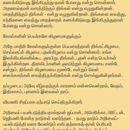
கணக்கிடுவது இங்கிருந்து-தான் போனது என்று சொன்னார்.
அதனால்தான் வாரத்திற்கும் திங்கள் என்று எழுதுகின்றான்.
மாதத்திற்கும் திங்கள் - என்று எழுதுகின்றான். திங்களை வைத்து,
சந்திரனை வைத்து மாதத்தைக் கணக்கிடுவது இங்கிருந்துதான்
போனது என்று சொன்னார்.
கோள்களின் பெயர்களே-கிழமைகளுக்கும்
அதே மாதிரி கோள்களுக்குள்ள பெயரைத்தான் திங்கட்கிழமை,
செவ்வாய்க் கிழமை, புதன்கிழமை என்று சொன்னார். சங்க
இலக்கியங்களில்கூட ஞாயிறு, திங்கள், புதன் என்ற பெயர்கள்
இருக்கின்றன. திராவிடர்களின் ஞாயிற்றுக் கிழமையை சண்டே
என்றும், திங்கள் கிழமையை மூண்டே என்றும் வெள்
ளைக்காரர்கள் வைத்திருக்கிறார்கள் என்று சொல்லுகின்றார்கள்.
நம்முடைய அறிவு வீழ்வதற்குக் காரணம் என்னவென்றால், வேதம்,
இதிகாசம், புராணம் இவைகள் தாம்.
வீரமணி சிறப்பாக ஏற்பாடு செய்திருக்கிறார்
அறிவைப் பயன்படுத்தியதால்தான் ஜப்பான், அமெரிக்கா, பிரிட்டன்,
ஜெர்மனி போன்ற நாடுகள் வளர்ந்தன. - நமது நாடும் அறிவைப்-
பயன்படுத்தி வளர வேண்டும் என்பதற்காகத்-தான் பெரியார்
அவர்கள் அறிவுக்கு மதிப்புத் தாருங்கள், அதற்கு ஆக்கம்