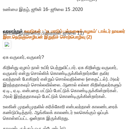
உண்மை இதழ், ஜூன் 16- ஜூலை 15 .2020
வரலாற்றுச்
சுவடுகள் : 'நடமாடும் பல்கலைக் கழகம்’ டாக்டர் நாவலர்
(நாவலர் நூற்றாண்டு பிறந்தநாள் ஜூலை 11)
இரா.நெடுஞ்செழியன் இறுதிச் சொற்பொழிவு (2)
ஏசு வருவார், வருவார்?
கிறிஸ்து ஏழாம் நாள் உயிர் பெற்றுவிட்டார். ஏசு கிறிஸ்து வருவார்,
வருவார் என்று சொல்லிக் கொண்டிருக்கின்றார்களே தவிர
வரத்தான் போகிறார் என்றும் சொல்வதில்லை (கைதட்டல்). அவர்
இறந்ததாகவும் சொல்லவில்லை. ஆனால் எல்லா கிறிஸ்தவர்களும்
ஏ.டி., ஏ.டி. என்பதை மட்டும் போட்டுக் கொண்டிருக்கின்றார்கள்.
அவர் இறந்ததாகவும் போட்டுக் கொண்டிருக்கின்றார்கள்.
உலகின் முதன்முதலில் கரிக்கோரி என்பவர்தான் காலண்டரைக்
கண்டுபிடித்தார். ஆங்கிலக் காலண்டர் உலகெங்கும் ஒப்புக்
கொள்ளப்பட்ட ஒன்றாக இருக்கிறது.
காலண்டருக்கும் ஒரு ஸ்டேண்டர்டு