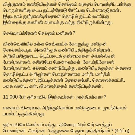
விஞ்ஞானம் கண்டுபிடித்துச் சொல்லும் அதைப் பொறுத்திப் பார்த்து
பொருள்களினுடைய நுட்பத்தோடு சேர்ப்பது டெக்னாலஜிதான்.
இருபதாம் நூற்றாண்டிலேதான் தொழில் நுட்பம் வளர்ந்து
இன்றைக்கு கணினி அளவுக்கு வந்து நின்றிருக்கின்றது.
செவ்வாய்க்கோள் செல்லும் மனிதன்?
விண்வெளியில் உள்ள செவ்வாய்க் கோளுக்கு மனிதன்
சொல்லக்கூடிய அளவிற்குக் கண்டுபிடித்திருக்கின்றான்.
அறிவியலினுடைய அடிப்படைத் தன்மைகளை அய்ன்ஸ்டீன்
போன்றவர்கள், கலிலியோ போன்றவர்கள், கோபர்நிகோலஸ்
போன்றவர்கள், எல்லாம் கண்டுபிடித்து, கண்டுபிடித்துத்தர அதனை
தொழில்நுட்ப அறிஞர்கள் பொருள்களாக மாற்றி, மாற்றிக்
கண்டுபிடித்தனர். இப்படித்தான் தொலைபேசி, தொலைக்காட்சி,
புகை வண்டி, கார், விமானத்தைக் கண்டுபிடித்தனர்.
11,000 பேர் ஒரிசாவில் இறந்தவர்கள்- நாத்திகர்களா?
எதையும் விரைவாக அறிந்துகொள்ள மனிதனுடைய முயற்சிதான்
பயன்பட்டிருக்கின்றது.
ஒரிசாவிலே வெள்ளம் வந்து பதினோராயிரம் பேர் செத்துப்
போனார்கள். அவர்கள் அத்துணை பேருமா நாத்திகர்கள்? (சிரிப்பு).