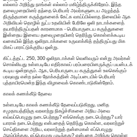
எல்லாம் அறிந்து நாங்கள் எல்லாம் மகிழ்ந்திருக்கிறோம். இந்த
தலைமுறையினர் தந்தை பெரியார் அவர்களுடைய அழுத்தந்
திருத்தமான கருத்துகளைக் கேட்க வாய்ப்பில்லாத நிலையில் ஆக
அறிவியல் தொழில் நுட்ப உதவியின் பேரிலே ஒலி நாடாக்களைத்
தயாரித்திருப்பதன் காரணமாக - பெரியாருடைய கருத்துகளை
இன்றைய இளைய தலைமுறையினர் தெரிந்து கொள்ளக்கூடிய
வகையில் இந்த ஒலிநாடாக்களை உருவாக்கித் தந்திருப்பது மிக
மிகப் பாராட்டுக்குரிய ஒன்று.
கிட்டத்தட்ட 250, 300 ஒலிநாடாக்கள் வெளிவரும் என்று அவர்கள்
சொல்லியது உள்ளபடியே எதிர்காலப் பரம்பரையினருக்குப் பயன்படக்
கூடிய ஒன்றாகும். ஆக, பெரியாருடைய கருத்துகள் உலகெங்கும்
பரவுவது என்ற நல்ல நோக்கத்தின் அடிப்படையில் பெரியார்
புத்தாயிரமென்ற இந்த விழாவைக் கொண்டாடுகின்றோம்.
காலக் கணக்கீடு தேவை
உள்ளபடியே காலக் கணக்கீடு தேவைப்படுகிறது. மனித
சமுதாயத்திற்கு வரலாற்று நிகழ்ச்சிகளை அறிய அவை
எவ்வப்பொழுது நடைபெற்றது? எங்கெங்கு நடைபெற்றது? யார்
யாரால் நடைபெற்றது என்பதைத் தெரிந்து கொள்ள, வரலாற்றுச்
செய்திகளை அறிய, வரலாற்றுத் தன்மைகள் எப்பொழுது
ஆரம்பித்தது, எப்பொழுது முடிந்தது? என்பதை அறிந்து கொள்ள