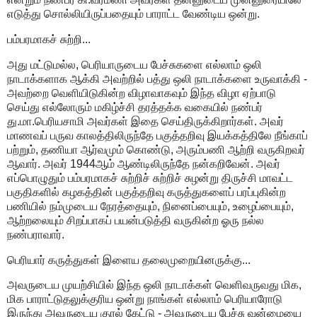
எடுத்து சொல்லியிருப்பதையும் பாராட்ட வேண்டிய ஒன்று.
பம்பரமாகச் சுற்றி...
அது மட்டுமல்ல, பெரியாருடைய பேச்சுகளை எல்லாம் ஒலி
நாடாக்களாக ஆக்கி அவற்றில் பத்து ஒலி நாடாக்களை உருவாக்கி -
அவற்றை வெளியிடுகின்ற விழாவாகவும் இந்த விழா ஏற்பாடு
செய்து எல்லோரும் மகிழ்ச்சி தரத்தக்க வகையில் நண்பர்
து.மா.பெரியசாமி அவர்கள் இதை செய்திருக்கிறார்கள். அவர்
மாணவப் பருவ காலத்திலிருந்தே பகுத்தறிவு இயக்கத்திலே நீங்காப்
பற்றும், தணியா ஆர்வமும் கொண்டு, அரும்பணி ஆற்றி வருகிறவர்
ஆவார். அவர் 1944ஆம் ஆண்டிலிருந்தே நன்கறிவேன். அவர்
எப்பொழுதும் பம்பரமாகச் சுற்றிச் சுற்றிச் சுழன்று திருச்சி மாவட்ட
பகுதிகளில் கழகத்தின் பகுத்தறிவு கருத்துகளைப் பரப்புகின்ற
பணியில் நம்முடைய நேரத்தையும், நினைப்பையும், உழைப்பையும்,
ஆற்றலையும் சிறப்பாகப் பயன்படுத்தி வருகின்ற ஓரு நல்ல
நண்பராவார்.
பெரியார் கருத்துகள் இளைய தலைமுறையினருக்கு...
அவருடைய முயற்சியில் இந்த ஒலி நாடாக்கள் வெளிவருவது மிக,
மிக பாராட்டுதலுக்குரிய ஒன்று நாங்கள் எல்லாம் பெரியாரோடு
இருந்து அவருடைய குரல் கேட்டு - அவருடைய பேச்சு வன்மையை