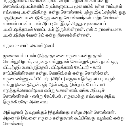
மருத்துவர்கள் சொன்னார்கள் பெரிய அறிவாளிகள் என்று
சொல்லப்படுபவர்களில் அவர்களுடைய மூளையில் உள்ள நரம்புகள்
எவ்வளவு பயன்படுகிறது என்று சொன்னால் பத்து இலட்சத்தில் ஒரு
பகுதிதான் பயன்படுகிறது என்று சொன்னார்கள். மற்ற செல்கள்
எல்லாம் பயன்படாமல் அப்படியே இருக்கிறது. மூளையைப்
பயன்படுத்தாமல் ரொம்ப பேர் இருக்கின்றான். ஏன் அநாவசியமாக
பயன்படுத்த வேண்டும் என்று நினைக்கின்றான்.
எருமை - காபி கொண்டுவா!
மூளையைப் பயன்படுத்தாதவனை எருமை என்று தான்
சொல்லுகிறான், கழுதை என்றுதான் சொல்லுகிறான். நான் ஒரு
வீட்டிற்குப் போயிருந்தேன். வீட்டுக்காரர் கேட்டார் - காபி
சாப்பிடுகிறீர்களா என்று. கொடுங்கள் என்று சொன்னேன்.
எருமைண்ணு கூப்பிட்டார். (சிரிப்பு) எருமை இங்கு எப்படி வரும்
என்று நினைத்தேன். ஓர் ஆள் வந்து நின்றார். போய் காபி
எடுத்துக்கொண்டுவா என்று சொன்னார். ஏங்க அப்படிச்
சொன்னீர்கள் - என்று கேட்டேன். எருமைக்கு எவ்வளவு அறிவு
இருக்கிறதோ அவ்வளவு
அறிவுதான் இவனுக்கும் இருக்கிறது என்று அவர் சொன்னார்.
அதனால் இவனை எருமை என்றுதான் கூப்பிடுவது வழக்கம் என்று
சொன்னார்.