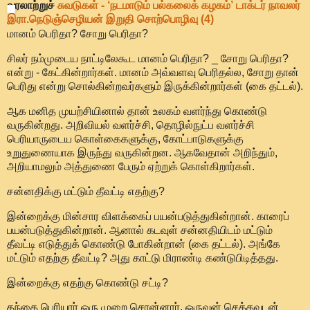
வரலாற்றுச்
சுவடுகள் - ‘நடமாடும் பல்கலைக் கழகம்’ டாக்டர் நாவலர்
இரா.நெடுஞ்செழியன் இறுதி சொற்பொழிவு (4)
மானம் பெரிதா? சோறு பெரிதா?
சிலர் நம்முடைய நாட்டிலேகூட மானம் பெரிதா? _ சோறு பெரிதா?
என்று - கேட்கின்றார்கள். மானம் அவ்வளவு பெரிதல்ல, சோறு தான்
பெரிது என்று சொல்கின்றவர்களும் இருக்கின்றார்கள் (கை தட்டல்).
ஆக மனித முயற்சியினால் தான் உலகம் வளர்ந்து கொண்டு
வருகின்றது. அறிவியல் வளர்ச்சி, தொழில்நுட்ப வளர்ச்சி
பெரியாருடைய கொள்கைகளுக்கு, கோட்பாடுகளுக்கு
உறுதுணையாக இருந்து வருகின்றன. ஆகவேதான் அறிந்தும்,
அறியாமலும் அத்துணை பேரும் ஏற்றுக் கொள்கிறார்கள்.
சன்னதிக்கு மட்டும் தீவட்டி எதற்கு?
இன்றைக்கு மின்சார விளக்கைப் பயன்படுத்துகின்றான். காரைப்
பயன்படுத்துகின்றான். ஆனால் கடவுள் சன்னதியிடம் மட்டும்
தீவட்டி எடுத்துக் கொண்டு போகின்றான் (கை தட்டல்). அங்கே
மட்டும் எதற்கு தீவட்டி? அது காட்டு மிராண்டி கண்டுபிடித்தது.
இன்றைக்கு எதற்கு கொண்டு சட்டி?
தந்தை பெரியார் ஒரு முறை சொன்னார். ஒருவன் செத்தவுடன்