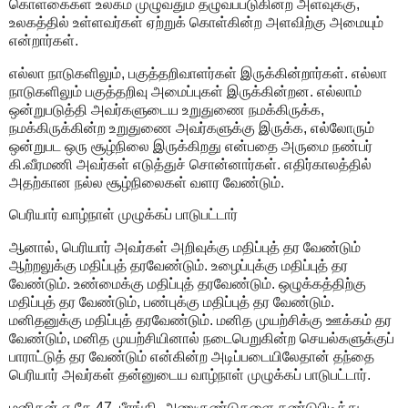
கொள்கைகள் உலகம் முழுவதும் தழுவப்படுகின்ற அளவுக்கு,
உலகத்தில் உள்ளவர்கள் ஏற்றுக் கொள்கின்ற அளவிற்கு அமையும்
என்றார்கள்.
எல்லா நாடுகளிலும், பகுத்தறிவாளர்கள் இருக்கின்றார்கள். எல்லா
நாடுகளிலும் பகுத்தறிவு அமைப்புகள் இருக்கின்றன. எல்லாம்
ஒன்றுபடுத்தி அவர்களுடைய உறுதுணை நமக்கிருக்க,
நமக்கிருக்கின்ற உறுதுணை அவர்களுக்கு இருக்க, எல்லோரும்
ஒன்றுபட ஒரு சூழ்நிலை இருக்கிறது என்பதை அருமை நண்பர்
கி.வீரமணி அவர்கள் எடுத்துச் சொன்னார்கள். எதிர்காலத்தில்
அதற்கான நல்ல சூழ்நிலைகள் வளர வேண்டும்.
பெரியார் வாழ்நாள் முழுக்கப் பாடுபட்டார்
ஆனால், பெரியார் அவர்கள் அறிவுக்கு மதிப்புத் தர வேண்டும்
ஆற்றலுக்கு மதிப்புத் தரவேண்டும். உழைப்புக்கு மதிப்புத் தர
வேண்டும். உண்மைக்கு மதிப்புத் தரவேண்டும். ஒழுக்கத்திற்கு
மதிப்புத் தர வேண்டும், பண்புக்கு மதிப்புத் தர வேண்டும்.
மனிதனுக்கு மதிப்புத் தரவேண்டும். மனித முயற்சிக்கு ஊக்கம் தர
வேண்டும், மனித முயற்சியினால் நடைபெறுகின்ற செயல்களுக்குப்
பாராட்டுத் தர வேண்டும் என்கின்ற அடிப்படையிலேதான் தந்தை
பெரியார் அவர்கள் தன்னுடைய வாழ்நாள் முழுக்கப் பாடுபட்டார்.
மனிதன் ஏ.கே.47, பீரங்கி, அணுகுண்டுகளை கண்டுபிடித்து