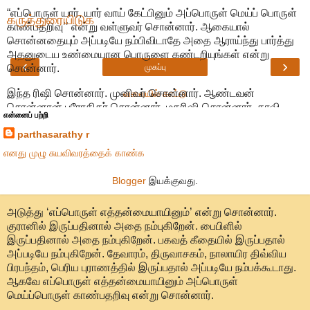
“எப்பொருள் யார், யார் வாய் கேட்பினும் அப்பொருள் மெய்ப் பொருள்
கருத்துரையிடுக
காண்பதறிவு’’ என்று வள்ளுவர் சொன்னார். ஆகையால்
சொன்னதையும் அப்படியே நம்பிவிடாதே அதை ஆராய்ந்து பார்த்து
அதனுடைய உண்மையான பொருளை கண்டறியுங்கள் என்று
‹
›
முகப்பு
சொன்னார்.
இந்த ரிஷி சொன்னார். முனிவர் சொன்னார். ஆண்டவன்
வலையில் காட்டு
சொன்னான் புரோகிதர் சொன்னார். மகரிஷி சொன்னார். காவி
என்னைப் பற்றி
வேட்டி சாமியார் சொன்னார். வெள்ளை வேட்டி சாமியார் சொன்னார்.
parthasarathy r
இதை எல்லாம் அவன் சொன்னால், இவன் சொன்னான் என்று
சொல்லாமல் ஒருவன் சொன்னதில் உண்மையான தன்மை என்ன
எனது முழு சுயவிவரத்தைக் காண்க
என்பதை கண்டறிய வேண்டும் என்று வள்ளுவர் சொன்னார்.
Blogger
இயக்குவது.
மெய்ப்பொருள் காணுங்கள்
அடுத்து ‘எப்பொருள் எத்தன்மையாயினும்’ என்று சொன்னார்.
குரானில் இருப்பதினால் அதை நம்புகிறேன். பைபிளில்
இருப்பதினால் அதை நம்புகிறேன். பகவத் கீதையில் இருப்பதால்
அப்படியே நம்புகிறேன். தேவாரம், திருவாசகம், நாலாயிர திவ்விய
பிரபந்தம், பெரிய புராணத்தில் இருப்பதால் அப்படியே நம்பக்கூடாது.
ஆகவே எப்பொருள் எத்தன்மையாயினும் அப்பொருள்
மெய்ப்பொருள் காண்பதறிவு என்று சொன்னார்.