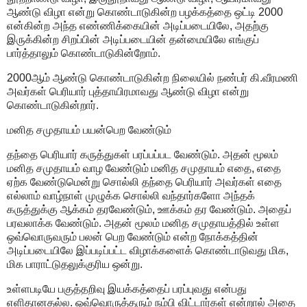
ஆண்டு விழா என்று கொண்டாடுகின்ற பழக்கத்தை ஒட்டி 2000
என்கின்ற அந்த எண்ணிக்கையின் அடிப்படையிலே, அதற்கு
இருக்கின்ற சிறப்பின் அடிப்படையின் தன்மையிலே எங்குப்
பார்த்தாலும் கொண்டாடுகின்றோம்.
2000ஆம் ஆண்டு கொண்டாடுகின்ற நிலையில் நண்பர் கி.வீரமணி
அவர்கள் பெரியார் புத்தாயிரமாவது ஆண்டு விழா என்று
கொண்டாடுகின்றார்.
மனித சமுதாயம் பயன்பெற வேண்டும்
தந்தை பெரியார் கருத்துகள் பரப்பப்பட வேண்டும். அதன் மூலம்
மனித சமுதாயம் வாழ வேண்டும் மனித சமுதாயம் எதை, எதை
ஏற்க வேண்டுமென்று சொல்லி தந்தை பெரியார் அவர்கள் எதை
எல்லாம் வாழ்நாள் முழுக்க சொல்லி வந்தார்களோ அந்தக்
கருத்துக்கு ஆக்கம் தரவேண்டும், ஊக்கம் தர வேண்டும். அதைப்
பரவலாக்க வேண்டும். அதன் மூலம் மனித சமுதாயத்தில் உள்ள
ஒவ்வொருவரும் பலன் பெற வேண்டும் என்ற நோக்கத்தின்
அடிப்படையிலே இப்படிப்பட்ட விழாக்களைக் கொண்டாடுவது மிக,
மிக பாராட்டுதலுக்குரிய ஒன்று.
உள்ளபடியே பகுத்தறிவு இயக்கத்தைப் பரப்புவது என்பது
எளிதானதல்ல. ஒவ்வொருத்தரும் நம்பி விட்டார்கள் என்றால் அதை