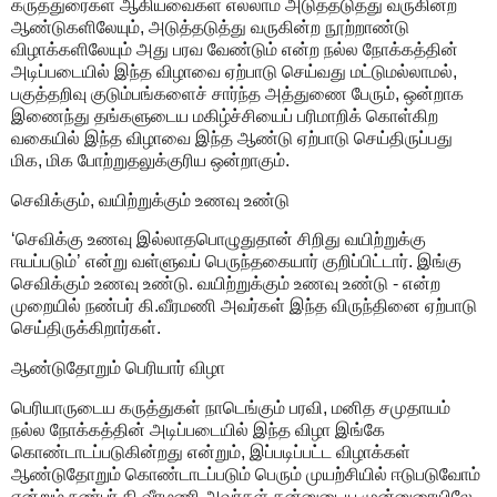
கருத்துரைகள் ஆகியவைகள் எல்லாம் அடுத்தடுத்து வருகின்ற
ஆண்டுகளிலேயும், அடுத்தடுத்து வருகின்ற நூற்றாண்டு
விழாக்களிலேயும் அது பரவ வேண்டும் என்ற நல்ல நோக்கத்தின்
அடிப்படையில் இந்த விழாவை ஏற்பாடு செய்வது மட்டுமல்லாமல்,
பகுத்தறிவு குடும்பங்களைச் சார்ந்த அத்துணை பேரும், ஒன்றாக
இணைந்து தங்களுடைய மகிழ்ச்சியைப் பரிமாறிக் கொள்கிற
வகையில் இந்த விழாவை இந்த ஆண்டு ஏற்பாடு செய்திருப்பது
மிக, மிக போற்றுதலுக்குரிய ஒன்றாகும்.
செவிக்கும், வயிற்றுக்கும் உணவு உண்டு
‘செவிக்கு உணவு இல்லாதபொழுதுதான் சிறிது வயிற்றுக்கு
ஈயப்படும்’ என்று வள்ளுவப் பெருந்தகையார் குறிப்பிட்டார். இங்கு
செவிக்கும் உணவு உண்டு. வயிற்றுக்கும் உணவு உண்டு - என்ற
முறையில் நண்பர் கி.வீரமணி அவர்கள் இந்த விருந்தினை ஏற்பாடு
செய்திருக்கிறார்கள்.
ஆண்டுதோறும் பெரியார் விழா
பெரியாருடைய கருத்துகள் நாடெங்கும் பரவி, மனித சமுதாயம்
நல்ல நோக்கத்தின் அடிப்படையில் இந்த விழா இங்கே
கொண்டாடப்படுகின்றது என்றும், இப்படிப்பட்ட விழாக்கள்
ஆண்டுதோறும் கொண்டாடப்படும் பெரும் முயற்சியில் ஈடுபடுவோம்
என்றும் நண்பர் கி.வீரமணி அவர்கள் தன்னுடைய முன்னுரையிலே