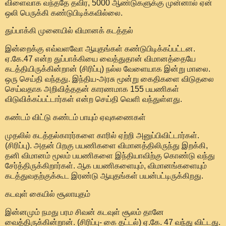
விளைவாக வந்ததே தவிர, 5000 ஆண்டுகளுக்கு முன்னால் ஏன்
ஒலி பெருக்கி கண்டுபிடிக்கவில்லை.
துப்பாக்கி முனையில் விமானக் கடத்தல்
இன்றைக்கு எவ்வளவோ ஆயுதங்கள் கண்டுபிடிக்கப்பட்டன.
ஏ.கே.47 என்ற துப்பாக்கியை வைத்துதான் விமானத்தையே
கடத்தியிருக்கின்றான் (சிரிப்பு) நல்ல வேளையாக இன்று மாலை.
ஒரு செய்தி வந்தது. இந்திய-அரசு மூன்று கைதிகளை விடுதலை
செய்வதாக அறிவித்ததன் காரணமாக 155 பயணிகள்
விடுவிக்கப்பட்டார்கள் என்ற செய்தி வெளி வந்துள்ளது.
கண்டம் விட்டு கண்டம் பாயும் ஏவுகணைகள்
முதலில் கடத்தல்காரர்களை காரில் ஏற்றி அனுப்பிவிட்டார்கள்.
(சிரிப்பு). அதன் பிறகு பயணிகளை விமானத்திலிருந்து இறக்கி,
தனி விமானம் மூலம் பயணிகளை இந்தியாவிற்கு கொண்டு வந்து
சேர்த்திருக்கிறார்கள். ஆக பயணிகளையும், விமானங்களையும்
கடத்துவதற்குக்கூட இரண்டு ஆயுதங்கள் பயன்பட்டிருக்கிறது.
கடவுள் கையில் சூலாயுதம்
இன்னமும் நமது பரம சிவன் கடவுள் சூலம் தானே
வைத்திருக்கின்றான். (சிரிப்பு- கை தட்டல்) ஏ.கே. 47 வந்து விட்டது.