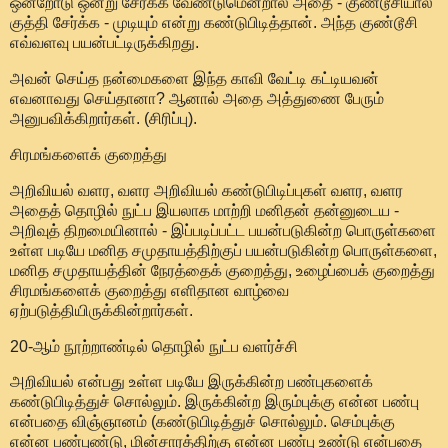
ஒன்றோடு ஒன்று சேர்க்க வேண்டுமென்றால் அதை - குண்டூசியால்
குத்தி சேர்க்க - முடியும் என்று கண்டுபிடித்தான். அந்த குண்டூசி
எவ்வளவு பயன்பட்டிருக்கிறது.
அவன் செய்த நன்மைகளை இந்த காவி வேட்டி கட்டியவன்
எவனாவது செய்தானா? ஆனால் அதை அத்துணை பேரும்
அனுபவிக்கிறார்கள். (சிரிப்பு).
சிரமங்களைக் குறைத்து
அறிவியல் வளர, வளர அறிவியல் கண்டுபிடிப்புகள் வளர, வளர
அதைத் தொழில் நுட்ப இயலாக மாற்றி மனிதன் தன்னுடைய -
அறிவுத் திறமையினால் - இப்படிப்பட்ட பயன்படுகின்ற பொருள்களை
உள்ள படியே மனித சமுதாயத்திற்குப் பயன்படுகின்ற பொருள்களை,
மனித சமுதாயத்தின் நேரத்தைக் குறைத்து, உழைப்பைக் குறைத்து
சிரமங்களைக் குறைத்து எளிதான வாழ்வை
ஏற்படுத்தியிருக்கின்றார்கள்.
20-ஆம் நூற்றாண்டில் தொழில் நுட்ப வளர்ச்சி
அறிவியல் என்பது உள்ள படியே இருக்கின்ற பண்புகளைக்
கண்டுபிடித்துச் சொல்லும். இருக்கின்ற இரும்புக்கு என்ன பண்பு
என்பதை விஞ்ஞானம் (கண்டுபிடித்துச் சொல்லும். செம்புக்கு
என்ன பண்புண்டு, மின்சாரத்திற்கு என்ன பண்பு உண்டு என்பதை